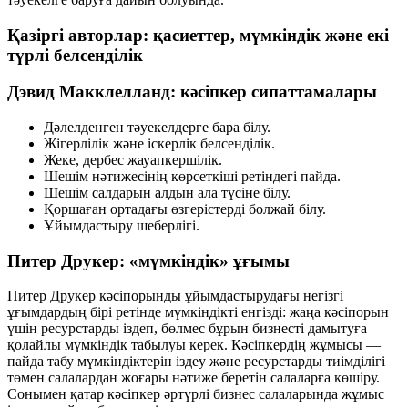
Қазіргі авторлар: қасиеттер, мүмкіндік және екі
түрлі белсенділік
Дэвид Макклелланд: кәсіпкер сипаттамалары
Дәлелденген тәуекелдерге бара білу.
Жігерлілік және іскерлік белсенділік.
Жеке, дербес жауапкершілік.
Шешім нәтижесінің көрсеткіші ретіндегі пайда.
Шешім салдарын алдын ала түсіне білу.
Қоршаған ортадағы өзгерістерді болжай білу.
Ұйымдастыру шеберлігі.
Питер Друкер: «мүмкіндік» ұғымы
Питер Друкер кәсіпорынды ұйымдастырудағы негізгі
ұғымдардың бірі ретінде
мүмкіндікті
енгізді: жаңа кәсіпорын
үшін ресурстарды іздеп, бөлмес бұрын бизнесті дамытуға
қолайлы мүмкіндік табылуы керек. Кәсіпкердің жұмысы —
пайда табу мүмкіндіктерін іздеу және ресурстарды тиімділігі
төмен салалардан жоғары нәтиже беретін салаларға көшіру.
Сонымен қатар кәсіпкер әртүрлі бизнес салаларында жұмыс