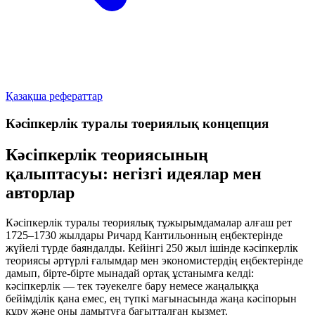
Қазақша рефераттар
Кәсіпкерлік туралы тоериялық концепция
Кәсіпкерлік теориясының
қалыптасуы: негізгі идеялар мен
авторлар
Кәсіпкерлік туралы теориялық тұжырымдамалар алғаш рет
1725–1730 жылдары Ричард Кантильонның еңбектерінде
жүйелі түрде баяндалды. Кейінгі 250 жыл ішінде кәсіпкерлік
теориясы әртүрлі ғалымдар мен экономистердің еңбектерінде
дамып, бірте-бірте мынадай ортақ ұстанымға келді:
кәсіпкерлік — тек тәуекелге бару немесе жаңалыққа
бейімділік қана емес, ең түпкі мағынасында
жаңа кәсіпорын
құру
және оны дамытуға бағытталған қызмет.