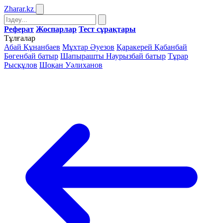
Zharar
.kz
Реферат
Жоспарлар
Тест сұрақтары
Тұлғалар
Абай Құнанбаев
Мұхтар Әуезов
Қаракерей Қабанбай
Бөгенбай батыр
Шапырашты Наурызбай батыр
Тұрар
Рысқұлов
Шоқан Уәлиханов