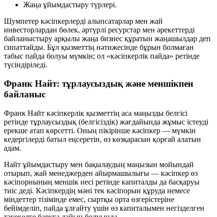
Жаңа ұйымдастыру түрлері.
Шумпетер кәсіпкерлерді алыпсатарлар мен жай
инвесторлардан бөлек, әртүрлі ресурстар мен әрекеттерді
байланыстыру арқылы
жаңа бизнес құратын жаңашылдар
деп
сипаттайды. Бұл қызметтің нәтижесінде бұрын болмаған
табыс пайда болуы мүмкін; ол «кәсіпкерлік пайда» ретінде
түсіндіріледі.
Франк Найт: тұрлаусыздық және меншікпен
байланыс
Франк Найт кәсіпкерлік қызметтің аса маңызды белгісі
ретінде тұрлаусыздық (белгісіздік) жағдайында жұмыс істеуді
ерекше атап көрсетті. Оның пікірінше кәсіпкер — мүмкін
кедергілерді батыл еңсеретін, өз көзқарасын қорғай алатын
адам.
Найт ұйымдастыру мен бақылаудың маңызын мойындай
отырып, жай менеджерден айырмашылығы — кәсіпкер өз
кәсіпорнының
меншік иесі
ретінде капиталды да басқаруы
тиіс деді. Кәсіпкердің мәні тек кәсіпорын құруда немесе
міндеттер тізімінде емес, сыртқы орта өзгерістеріне
бейімделіп, пайда ұлғайту үшін өз капиталымен негізделген
тәуекелге баруға дайын болуында.