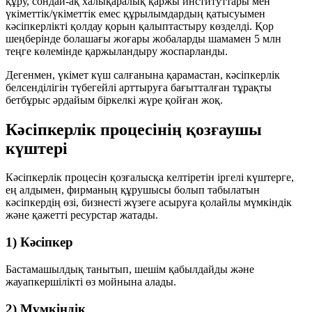
құру, сондай-ақ халықаралық қаржы институттары мен
үкіметтік/үкіметтік емес құрылымдардың қатысуымен
кәсіпкерлікті қолдау қорын қалыптастыру көзделді. Қор
шеңберінде болашағы жоғары жобаларды шамамен
5 млн
теңге
көлемінде қаржыландыру жоспарланды.
Дегенмен, үкімет күш салғанына қарамастан, кәсіпкерлік
белсенділігін түбегейлі арттыруға бағытталған тұрақты
бетбұрыс әрдайым біркелкі жүре қойған жоқ.
Кәсіпкерлік процесінің қозғаушы
күштері
Кәсіпкерлік процесін қозғалысқа келтіретін іргелі күштерге,
ең алдымен, фирманың құрушысы болып табылатын
кәсіпкердің өзі, бизнесті жүзеге асыруға қолайлы мүмкіндік
және қажетті ресурстар жатады.
1) Кәсіпкер
Бастамашылдық танытып, шешім қабылдайды және
жауапкершілікті өз мойнына алады.
2) Мүмкіндік