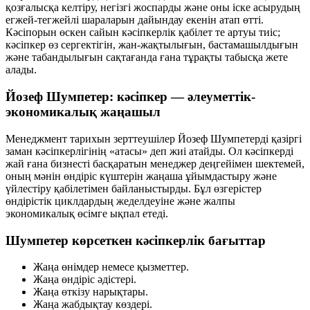
қозғалысқа келтіру, негізгі жоспарды және оны іске асырудың
егжей-тегжейлі шараларын дайындау екенін атап өтті.
Кәсіпорын өскен сайын кәсіпкерлік қабілет те артуы тиіс;
кәсіпкер өз сергектігін, жан-жақтылығын, бастамашылдығын
және табандылығын сақтағанда ғана тұрақты табысқа жете
алады.
Йозеф Шумпетер: кәсіпкер — әлеуметтік-
экономикалық жаңашыл
Менеджмент тарихын зерттеушілер Йозеф Шумпетерді қазіргі
заман кәсіпкерлігінің «атасы» деп жиі атайды. Ол кәсіпкерді
жай ғана бизнесті басқаратын менеджер деңгейімен шектемей,
оның мәнін өндіріс күштерін
жаңаша ұйымдастыру
және
үйлестіру қабілетімен байланыстырды. Бұл өзгерістер
өндірістік циклдардың жеделдеуіне және жалпы
экономикалық өсімге ықпал етеді.
Шумпетер көрсеткен кәсіпкерлік бағыттар
Жаңа өнімдер немесе қызметтер.
Жаңа өндіріс әдістері.
Жаңа өткізу нарықтары.
Жаңа жабдықтау көздері.