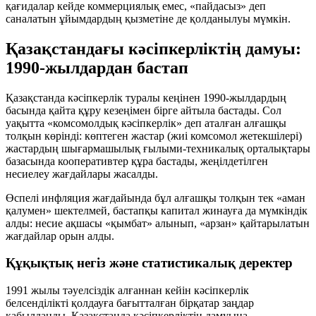
қағидалар кейде коммерциялық емес, «пайдасыз» деп
саналатын ұйымдардың қызметіне де қолданылуы мүмкін.
Қазақстандағы кәсіпкерліктің дамуы:
1990-жылдардан бастап
Қазақстанда кәсіпкерлік туралы кеңінен 1990-жылдардың
басында қайта құру кезеңімен бірге айтыла бастады. Сол
уақытта «комсомолдық кәсіпкерлік» деп аталған алғашқы
толқын көрінді: көптеген жастар (жиі комсомол жетекшілері)
жастардың шығармашылық ғылыми-техникалық орталықтары
базасында кооперативтер құра бастады, жеңілдетілген
несиелеу жағдайлары жасалды.
Өспелі инфляция жағдайында бұл алғашқы толқын тек «аман
қалумен» шектелмей, бастапқы капитал жинауға да мүмкіндік
алды: несие ақшасы «қымбат» алынып, «арзан» қайтарылатын
жағдайлар орын алды.
Құқықтық негіз және статистикалық деректер
1991 жылы тәуелсіздік алғаннан кейін кәсіпкерлік
белсенділікті қолдауға бағытталған бірқатар заңдар
қабылданды. Қазақстанда кәсіпкерліктің дамуына