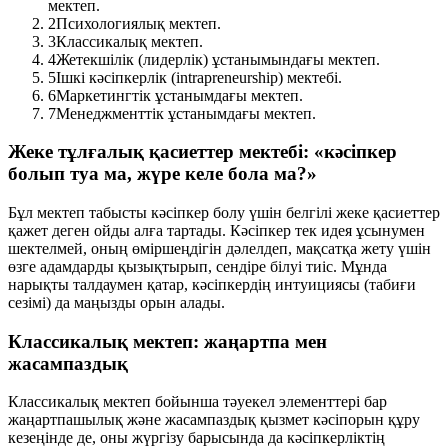
мектеп.
2
Психологиялық мектеп.
3
Классикалық мектеп.
4
Жетекшілік (лидерлік) ұстанымындағы мектеп.
5
Ішкі кәсіпкерлік (intrapreneurship) мектебі.
6
Маркетингтік ұстанымдағы мектеп.
7
Менеджменттік ұстанымдағы мектеп.
Жеке тұлғалық қасиеттер мектебі: «кәсіпкер
болып туа ма, жүре келе бола ма?»
Бұл мектеп табысты кәсіпкер болу үшін белгілі жеке қасиеттер
қажет деген ойды алға тартады. Кәсіпкер тек идея ұсынумен
шектелмей, оның өміршеңдігін дәлелдеп, мақсатқа жету үшін
өзге адамдарды қызықтырып, сендіре білуі тиіс. Мұнда
нарықты талдаумен қатар, кәсіпкердің
интуициясы
(табиғи
сезімі) да маңызды орын алады.
Классикалық мектеп: жаңартпа мен
жасампаздық
Классикалық мектеп бойынша тәуекел элементтері бар
жаңартпашылық және жасампаздық қызмет кәсіпорын құру
кезеңінде де, оны жүргізу барысында да кәсіпкерліктің