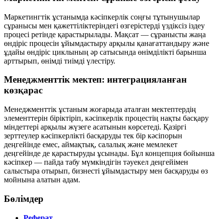
Маркетингтік ұстанымда кәсіпкерлік соңғы тұтынушылар
сұранысы мен қажеттіліктеріндегі өзгерістерді үздіксіз іздеу
процесі ретінде қарастырылады. Мақсат — сұранысты жаңа
өндіріс процесін ұйымдастыру арқылы қанағаттандыру және
ұдайы өндіріс циклының әр сатысында өнімділікті барынша
арттырып, өнімді тиімді үлестіру.
Менеджменттік мектеп: интеграцияланған
көзқарас
Менеджменттік ұстаным жоғарыда аталған мектептердің
элементтерін біріктіріп, кәсіпкерлік процестің нақты басқару
міндеттері арқылы жүзеге асатынын көрсетеді. Қазіргі
зерттеулер кәсіпкерлікті басқаруды тек бір кәсіпорын
деңгейінде емес,
аймақтық, салалық және мемлекет
деңгейінде
де қарастыруды ұсынады. Бұл концепция бойынша
кәсіпкер — пайда табу мүмкіндігін тәуекел деңгейімен
салыстыра отырып, бизнесті ұйымдастыру мен басқаруды өз
мойнына алатын адам.
Бөлімдер
Реферат