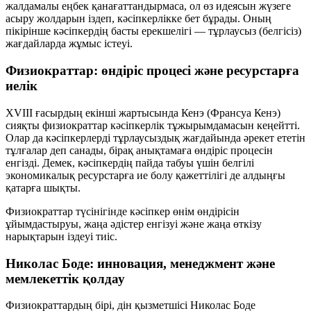
жалдамалы еңбек қанағаттандырмаса, ол өз идеясын жүзеге
асыру жолдарын іздеп, кәсіпкерлікке бет бұрады. Оның
пікірінше кәсіпкердің басты ерекшелігі —
тұрлаусыз (белгісіз)
жағдайларда жұмыс істеуі
.
Физиократтар: өндіріс процесі және ресурстарға
иелік
XVIII ғасырдың екінші жартысында Кенэ (Франсуа Кенэ)
сияқты физиократтар кәсіпкерлік тұжырымдамасын кеңейтті.
Олар да кәсіпкерлерді тұрлаусыздық жағдайында әрекет ететін
тұлғалар деп санады, бірақ анықтамаға
өндіріс процесін
енгізді. Демек, кәсіпкердің пайда табуы үшін белгілі
экономикалық ресурстарға ие болу қажеттілігі де алдыңғы
қатарға шықты.
Физиократтар түсінігінде кәсіпкер өнім өндірісін
ұйымдастыруы, жаңа әдістер енгізуі және жаңа өткізу
нарықтарын іздеуі тиіс.
Николас Боде: инновация, менеджмент және
мемлекеттік қолдау
Физиократтардың бірі, дін қызметшісі Николас Боде