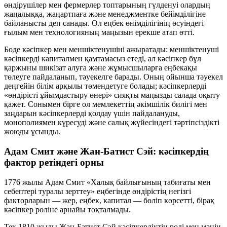
өндірушілер мен фермерлер топтарының гүлденуі олардың
жаңалыққа, жаңартпаға және менеджментке
бейімділігіне
байланысты деп санады. Ол еңбек өнімділігінің өсуіндегі
ғылым мен технологияның маңызын ерекше атап өтті.
Боде кәсіпкер мен меншіктенушіні ажыратады: меншіктенуші
кәсіпкерді капиталмен қамтамасыз етеді, ал кәсіпкер бұл
қаржыны шикізат алуға және жұмысшыларға еңбекақы
төлеуге пайдаланып, тәуекелге барады. Оның ойынша тәуекел
деңгейін
білім арқылы
төмендетуге болады; кәсіпкерлерді
«өндірісті ұйымдастыру өнері» сияқты маңызды салада оқыту
қажет. Сонымен бірге ол мемлекеттің әкімшілік билігі мен
заңдарын кәсіпкерлерді қолдау үшін пайдалануды,
монополиямен күресуді және салық жүйесіндегі тәртіпсіздікті
жоюды ұсынды.
Адам Смит және Жан-Батист Сэй: кәсіпкердің
фактор ретіндегі орны
1776 жылы Адам Смит «Халық байлығының табиғаты мен
себептері туралы зерттеу» еңбегінде өндірістің негізгі
факторларын — жер, еңбек, капитал — бөліп көрсетті, бірақ
кәсіпкер рөліне арнайы тоқталмады.
Тек 1810 жылы Жан-Батист Сэй кәсіпкерліктің рөлі мен мәнін