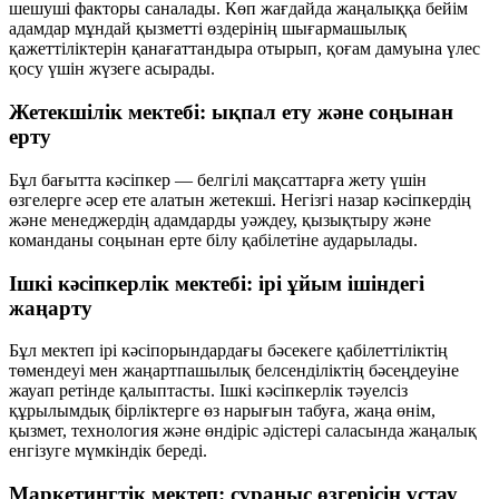
шешуші факторы саналады. Көп жағдайда жаңалыққа бейім
адамдар мұндай қызметті өздерінің шығармашылық
қажеттіліктерін қанағаттандыра отырып, қоғам дамуына үлес
қосу үшін жүзеге асырады.
Жетекшілік мектебі: ықпал ету және соңынан
ерту
Бұл бағытта кәсіпкер — белгілі мақсаттарға жету үшін
өзгелерге әсер ете алатын жетекші. Негізгі назар кәсіпкердің
және менеджердің адамдарды уәждеу, қызықтыру және
команданы соңынан ерте білу қабілетіне аударылады.
Ішкі кәсіпкерлік мектебі: ірі ұйым ішіндегі
жаңарту
Бұл мектеп ірі кәсіпорындардағы бәсекеге қабілеттіліктің
төмендеуі мен жаңартпашылық белсенділіктің бәсеңдеуіне
жауап ретінде қалыптасты. Ішкі кәсіпкерлік тәуелсіз
құрылымдық бірліктерге өз нарығын табуға, жаңа өнім,
қызмет, технология және өндіріс әдістері саласында жаңалық
енгізуге мүмкіндік береді.
Маркетингтік мектеп: сұраныс өзгерісін ұстау