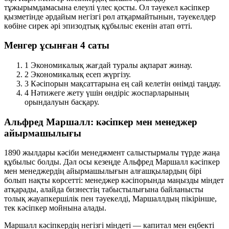
тұжырымдамасына елеулі үлес қосты. Ол тәуекел кәсіпкер
қызметінде әрдайым негізгі рөл атқармайтынын, тәуекелдер
көбіне сирек әрі эпизодтық құбылыс екенін атап өтті.
Менгер ұсынған 4 саты
1
Экономикалық жағдай туралы ақпарат жинау.
2
Экономикалық есеп жүргізу.
3
Кәсіпорын мақсаттарына ең сай келетін өнімді таңдау.
4
Нәтижеге жету үшін өндіріс жоспарларының
орындалуын басқару.
Альфред Маршалл: кәсіпкер мен менеджер
айырмашылығы
1890 жылдары кәсіби менеджмент салыстырмалы түрде жаңа
құбылыс болды. Дәл осы кезеңде Альфред Маршалл кәсіпкер
мен менеджердің айырмашылығын алғашқылардың бірі
болып нақты көрсетті: менеджер кәсіпорында маңызды міндет
атқарады, алайда бизнестің табыстылығына байланысты
толық жауапкершілік пен тәуекелді, Маршаллдың пікірінше,
тек кәсіпкер
мойнына алады.
Маршалл кәсіпкердің негізгі міндеті — капитал мен еңбекті