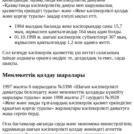
«Қазақстанда кәсіпкерліктің дамуы мен шаруашылық
қызметтің еркіндігі туралы» және «Жеке кәсіпкерлікті қолдау
және қорғау туралы» заңдар елеулі ықпал етті.
1994 жылдың басында жеке кәсіпорындар саны
15,7
мың
, жұмыспен қамтылғандар
164 мың
адам болды.
01.10.1998 ж. шағын кәсіпкерлік субъектілері
307 мың
,
жұмыспен қамтылғандар
1,2 млн
адамға жетті.
Сол кезеңде кәсіпкерлік қызметтің үш негізгі саласының
ішінде алдыңғы орынға өндіріс те, делдалдық та емес,
сауда
шықты.
Мемлекеттік қолдау шаралары
1997 жылғы 6 наурыздағы №3398 «Шағын кәсіпкерлікті
дамытуды белсендету және мемлекеттік қолдауды күшейту
шаралары туралы» және 1998 жылғы 27 сәуірдегі №3928
«Жеке және заңды тұлғалардың кәсіпкерлік қызмет еркіндігіне
құқығын қорғау туралы» жарлықтары кәсіпкерлікті дамытуға
жаңа серпін берді.
Осы бастамалар аясында сауда және экономика министрлігінің
құрамында шағын кәсіпкерлікті қолдау жөніндегі агенттік