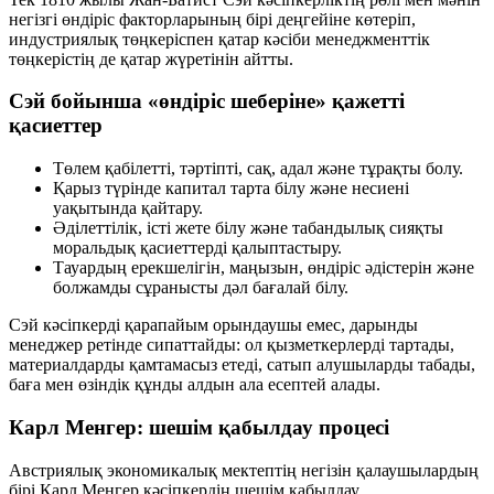
негізгі өндіріс факторларының бірі деңгейіне көтеріп,
индустриялық төңкеріспен қатар
кәсіби менеджменттік
төңкерістің
де қатар жүретінін айтты.
Сэй бойынша «өндіріс шеберіне» қажетті
қасиеттер
Төлем қабілетті, тәртіпті, сақ, адал және тұрақты болу.
Қарыз түрінде капитал тарта білу және несиені
уақытында қайтару.
Әділеттілік, істі жете білу және табандылық сияқты
моральдық қасиеттерді қалыптастыру.
Тауардың ерекшелігін, маңызын, өндіріс әдістерін және
болжамды сұранысты дәл бағалай білу.
Сэй кәсіпкерді қарапайым орындаушы емес,
дарынды
менеджер
ретінде сипаттайды: ол қызметкерлерді тартады,
материалдарды қамтамасыз етеді, сатып алушыларды табады,
баға мен өзіндік құнды алдын ала есептей алады.
Карл Менгер: шешім қабылдау процесі
Австриялық экономикалық мектептің негізін қалаушылардың
бірі Карл Менгер кәсіпкердің шешім қабылдау