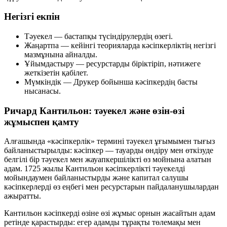
Негізгі екпін
Тәуекел
— бастапқы түсіндірулердің өзегі.
Жаңартпа
— кейінгі теорияларда кәсіпкерліктің негізгі
мазмұнына айналды.
Ұйымдастыру
— ресурстарды біріктіріп, нәтижеге
жеткізетін қабілет.
Мүмкіндік
— Друкер бойынша кәсіпкердің басты
нысанасы.
Ричард Кантильон: тәуекел және өзін-өзі
жұмыспен қамту
Алғашында «кәсіпкерлік» термині тәуекел ұғымымен тығыз
байланыстырылды: кәсіпкер — тауарды өндіру мен өткізуде
белгілі бір тәуекел мен жауапкершілікті өз мойнына алатын
адам. 1725 жылы Кантильон кәсіпкерлікті тәуекелді
мойындаумен байланыстырды және
капитал салушы
кәсіпкерлерді
өз еңбегі мен ресурстарын пайдаланушылардан
ажыратты.
Кантильон кәсіпкерді өзіне өзі жұмыс орнын жасайтын адам
ретінде қарастырды: егер адамды тұрақты төлемақы мен