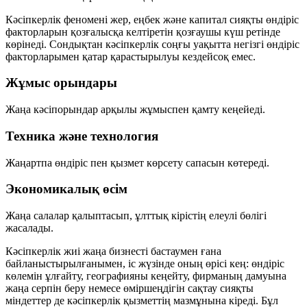
Кәсіпкерлік феномені жер, еңбек және капитал сияқты өндіріс
факторларын қозғалысқа келтіретін қозғаушы күш ретінде
көрінеді. Сондықтан кәсіпкерлік соңғы уақытта негізгі өндіріс
факторларымен қатар қарастырылуы кездейсоқ емес.
Жұмыс орындары
Жаңа кәсіпорындар арқылы жұмыспен қамту кеңейеді.
Техника және технология
Жаңартпа өндіріс пен қызмет көрсету сапасын көтереді.
Экономикалық өсім
Жаңа салалар қалыптасып, ұлттық кірістің елеулі бөлігі
жасалады.
Кәсіпкерлік жиі жаңа бизнесті бастаумен ғана
байланыстырылғанымен, іс жүзінде оның өрісі кең: өндіріс
көлемін ұлғайту, географияны кеңейту, фирманың дамуына
жаңа серпін беру немесе өміршеңдігін сақтау сияқты
міндеттер де кәсіпкерлік қызметтің мазмұнына кіреді. Бұл