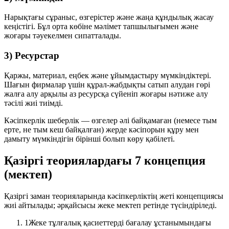
Нарықтағы сұраныс, өзгерістер және жаңа құндылық жасау
кеңістігі. Бұл орта көбіне мәлімет тапшылығымен және
жоғары тәуекелмен сипатталады.
3) Ресурстар
Қаржы, материал, еңбек және ұйымдастыру мүмкіндіктері.
Шағын фирмалар үшін құрал-жабдықты сатып алудан гөрі
жалға алу
арқылы аз ресурсқа сүйеніп жоғары нәтиже алу
тәсілі жиі тиімді.
Кәсіпкерлік шеберлік — өзгелер әлі байқамаған (немесе тым
ерте, не тым кеш байқалған) жерде кәсіпорын құру мен
дамыту мүмкіндігін бірінші болып көру қабілеті.
Қазіргі теориялардағы 7 концепция
(мектеп)
Қазіргі заман теорияларында кәсіпкерліктің жеті концепциясы
жиі айтылады; әрқайсысы жеке мектеп ретінде түсіндіріледі.
1
Жеке тұлғалық қасиеттерді бағалау ұстанымындағы