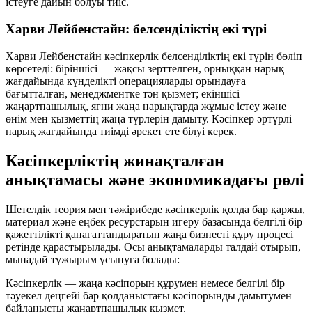
істеуге дайын болуы тиіс.
Харви Лейбенстайн: белсенділіктің екі түрі
Харви Лейбенстайн кәсіпкерлік белсенділіктің екі түрін бөліп
көрсетеді: біріншісі — жақсы зерттелген, орныққан нарық
жағдайында күнделікті операцияларды орындауға
бағытталған, менеджментке тән қызмет; екіншісі —
жаңартпашылық
, яғни жаңа нарықтарда жұмыс істеу және
өнім мен қызметтің жаңа түрлерін дамыту. Кәсіпкер әртүрлі
нарық жағдайында тиімді әрекет ете білуі керек.
Кәсіпкерліктің жинақталған
анықтамасы және экономикадағы рөлі
Шетелдік теория мен тәжірибеде кәсіпкерлік қолда бар қаржы,
материал және еңбек ресурстарын игеру базасында белгілі бір
қажеттілікті қанағаттандыратын жаңа бизнесті құру процесі
ретінде қарастырылады. Осы анықтамаларды талдай отырып,
мынадай тұжырым ұсынуға болады:
Кәсіпкерлік — жаңа кәсіпорын құрумен немесе белгілі бір
тәуекел деңгейі бар қолданыстағы кәсіпорынды дамытумен
байланысты жаңартпашылық қызмет.