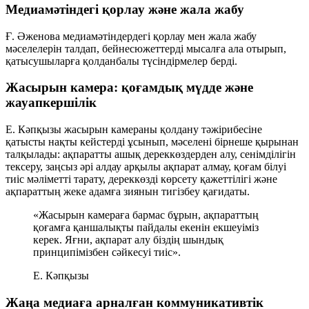
Медиамәтіндегі қорлау және жала жабу
Ғ. Әженова медиамәтіндердегі қорлау мен жала жабу
мәселелерін талдап, бейнесюжеттерді мысалға ала отырып,
қатысушыларға қолданбалы түсіндірмелер берді.
Жасырын камера: қоғамдық мүдде және
жауапкершілік
Е. Кәпқызы жасырын камераны қолдану тәжірибесіне
қатысты нақты кейстерді ұсынып, мәселені бірнеше қырынан
талқылады: ақпаратты ашық дереккөздерден алу, сенімділігін
тексеру, заңсыз әрі алдау арқылы ақпарат алмау, қоғам білуі
тиіс мәліметті тарату, дереккөзді көрсету қажеттілігі және
ақпараттың жеке адамға зиянын тигізбеу қағидаты.
«Жасырын камераға бармас бұрын, ақпараттың
қоғамға қаншалықты пайдалы екенін екшеуіміз
керек. Яғни, ақпарат алу біздің шындық
принципімізбен сәйкесуі тиіс».
Е. Кәпқызы
Жаңа медиаға арналған коммуникативтік