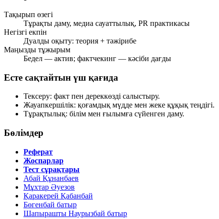
Тақырып өзегі
Тұрақты даму, медиа сауаттылық, PR практикасы
Негізгі екпін
Дуалды оқыту: теория + тәжірибе
Маңызды тұжырым
Бедел — актив; фактчекинг — кәсіби дағды
Есте сақтайтын үш қағида
Тексеру:
факт пен дереккөзді салыстыру.
Жауапкершілік:
қоғамдық мүдде мен жеке құқық теңдігі.
Тұрақтылық:
білім мен ғылымға сүйенген даму.
Бөлімдер
Реферат
Жоспарлар
Тест сұрақтары
Абай Құнанбаев
Мұхтар Әуезов
Қаракерей Қабанбай
Бөгенбай батыр
Шапырашты Наурызбай батыр