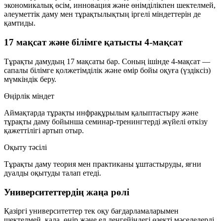
экономикалық өсім, инновация және өнімділікпен шектелмей,
әлеуметтік даму мен тұрақтылықтың іргелі міндеттерін де
қамтиды.
17 мақсат және білімге қатысты 4-мақсат
Тұрақты дамудың 17 мақсаты бар. Соның ішінде 4-мақсат —
сапалы білімге қолжетімділік
және
өмір бойы оқуға (үздіксіз)
мүмкіндік беру
.
Өңірлік міндет
Аймақтарда тұрақты инфрақұрылым қалыптастыру және
тұрақты даму бойынша семинар-тренингтерді жүйелі өткізу
қажеттілігі артып отыр.
Оқыту тәсілі
Тұрақты даму теория мен практиканы ұштастыруды, яғни
дуалды оқытуды талап етеді.
Университеттердің жаңа рөлі
Қазіргі университеттер тек оқу бағдарламаларымен
шектелмей, қала, өңір және ел деңгейіндегі өзекті мәселелерді