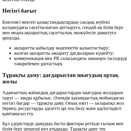
Негізгі бағыт
Көктемгі мектеп қазақстандықтардың сандық жүйені
қолданудағы сауаттылығын арттыруға, сондай-ақ білім беру
мен медиа-ақпараттық сауаттылық экожүйесін дамытуға
арналды.
ақпаратты қабылдау мәдениетін қалыптастыру;
жалған ақпаратты ажырату дағдыларын күшейту;
коммуникация мен PR саласындағы заманауи тәсілдерді
тәжірибемен ұштастыру.
Тұрақты даму: дағдарыстан шығудың ортақ
жолы
Адамзаттың жаһандық дағдарыстардан шығудың жолдарын
іздеуі — заңды құбылыс. Әлемдік қауымдастық мойындаған
негізгі бағдар —
тұрақты даму
. Оның өзегі — ысырапқа жол
бермеу, ресурстарды әділетті әрі тең бөлу және қауіпсіздікті
қамтамасыз ету.
Бұл үдерістерде дамудың басты факторы ретінде
ғылым мен
білім беру
шешуші рөл атқарады. Тұрақты даму тек