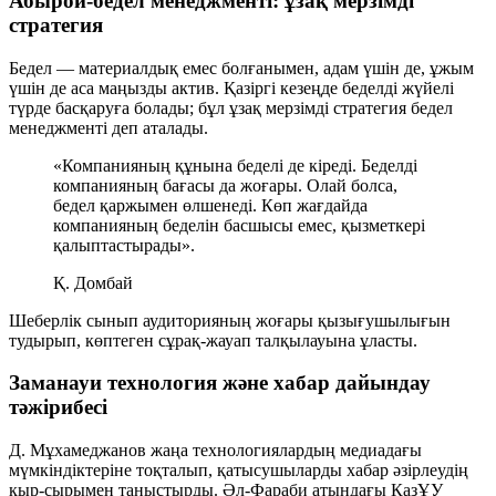
Абырой-бедел менеджменті: ұзақ мерзімді
стратегия
Бедел — материалдық емес болғанымен, адам үшін де, ұжым
үшін де аса маңызды актив. Қазіргі кезеңде беделді жүйелі
түрде басқаруға болады; бұл ұзақ мерзімді стратегия
бедел
менеджменті
деп аталады.
«Компанияның құнына беделі де кіреді. Беделді
компанияның бағасы да жоғары. Олай болса,
бедел қаржымен өлшенеді. Көп жағдайда
компанияның беделін басшысы емес, қызметкері
қалыптастырады».
Қ. Домбай
Шеберлік сынып аудиторияның жоғары қызығушылығын
тудырып, көптеген сұрақ-жауап талқылауына ұласты.
Заманауи технология және хабар дайындау
тәжірибесі
Д. Мұхамеджанов жаңа технологиялардың медиадағы
мүмкіндіктеріне тоқталып, қатысушыларды хабар әзірлеудің
қыр-сырымен таныстырды. Әл-Фараби атындағы ҚазҰУ