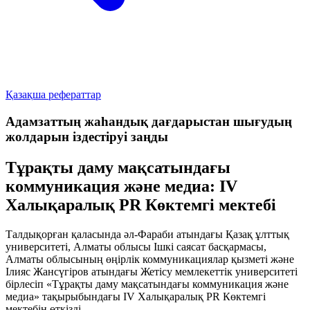
Қазақша рефераттар
Адамзаттың жаһандық дағдарыстан шығудың
жолдарын іздестіруі заңды
Тұрақты даму мақсатындағы
коммуникация және медиа: ІV
Халықаралық PR Көктемгі мектебі
Талдықорған қаласында әл-Фараби атындағы Қазақ ұлттық
университеті, Алматы облысы Ішкі саясат басқармасы,
Алматы облысының өңірлік коммуникациялар қызметі және
Ілияс Жансүгіров атындағы Жетісу мемлекеттік университеті
бірлесіп
«Тұрақты даму мақсатындағы коммуникация және
медиа»
тақырыбындағы ІV Халықаралық PR Көктемгі
мектебін өткізді.