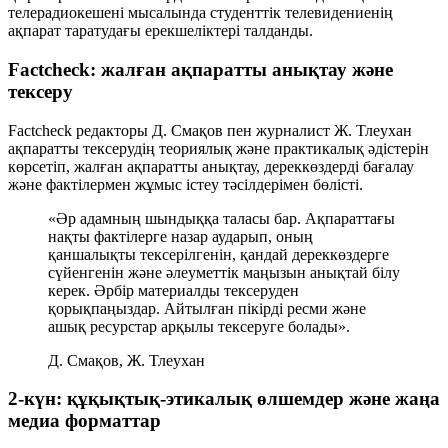
телерадиокешені мысалында студенттік телевидениенің
ақпарат таратудағы ерекшеліктері талданды.
Factcheck: жалған ақпаратты анықтау және
тексеру
Factcheck редакторы Д. Смақов пен журналист Ж. Тлеухан
ақпаратты тексерудің теориялық және практикалық әдістерін
көрсетіп, жалған ақпаратты анықтау, дереккөздерді бағалау
және фактілермен жұмыс істеу тәсілдерімен бөлісті.
«Әр адамның шындыққа таласы бар. Ақпараттағы
нақты фактілерге назар аударып, оның
қаншалықты тексерілгенін, қандай дереккөздерге
сүйенгенін және әлеуметтік маңызын анықтай білу
керек. Әрбір материалды тексеруден
қорықпаңыздар. Айтылған пікірді ресми және
ашық ресурстар арқылы тексеруге болады».
Д. Смақов, Ж. Тлеухан
2-күн: құқықтық-этикалық өлшемдер және жаңа
медиа форматтар