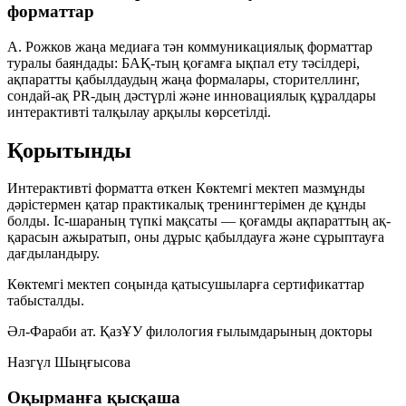
форматтар
А. Рожков жаңа медиаға тән коммуникациялық форматтар
туралы баяндады: БАҚ-тың қоғамға ықпал ету тәсілдері,
ақпаратты қабылдаудың жаңа формалары, сторителлинг,
сондай-ақ PR-дың дәстүрлі және инновациялық құралдары
интерактивті талқылау арқылы көрсетілді.
Қорытынды
Интерактивті форматта өткен Көктемгі мектеп мазмұнды
дәрістермен қатар практикалық тренингтерімен де құнды
болды. Іс-шараның түпкі мақсаты — қоғамды ақпараттың ақ-
қарасын ажыратып, оны дұрыс қабылдауға және сұрыптауға
дағдыландыру.
Көктемгі мектеп соңында қатысушыларға сертификаттар
табысталды.
Әл-Фараби ат. ҚазҰУ филология ғылымдарының докторы
Назгүл Шыңғысова
Оқырманға қысқаша