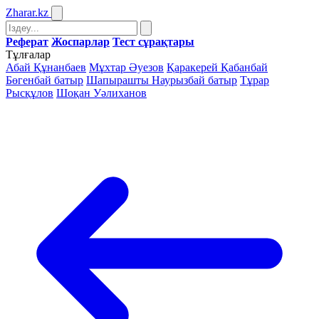
Zharar
.kz
Реферат
Жоспарлар
Тест сұрақтары
Тұлғалар
Абай Құнанбаев
Мұхтар Әуезов
Қаракерей Қабанбай
Бөгенбай батыр
Шапырашты Наурызбай батыр
Тұрар
Рысқұлов
Шоқан Уәлиханов