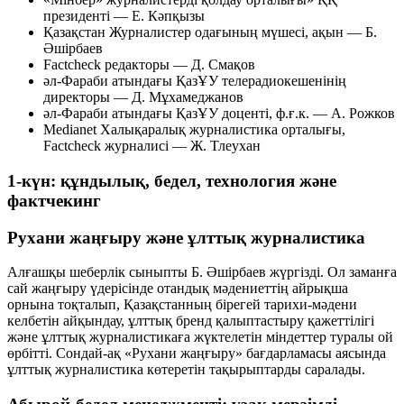
президенті — Е. Кәпқызы
Қазақстан Журналистер одағының мүшесі, ақын — Б.
Әшірбаев
Factcheck редакторы — Д. Смақов
әл-Фараби атындағы ҚазҰУ телерадиокешенінің
директоры — Д. Мұхамеджанов
әл-Фараби атындағы ҚазҰУ доценті, ф.ғ.к. — А. Рожков
Medianet Халықаралық журналистика орталығы,
Factcheck журналисі — Ж. Тлеухан
1-күн: құндылық, бедел, технология және
фактчекинг
Рухани жаңғыру және ұлттық журналистика
Алғашқы шеберлік сыныпты Б. Әшірбаев жүргізді. Ол заманға
сай жаңғыру үдерісінде отандық мәдениеттің айрықша
орнына тоқталып, Қазақстанның бірегей тарихи-мәдени
келбетін айқындау, ұлттық бренд қалыптастыру қажеттілігі
және ұлттық журналистикаға жүктелетін міндеттер туралы ой
өрбітті. Сондай-ақ «Рухани жаңғыру» бағдарламасы аясында
ұлттық журналистика көтеретін тақырыптарды саралады.