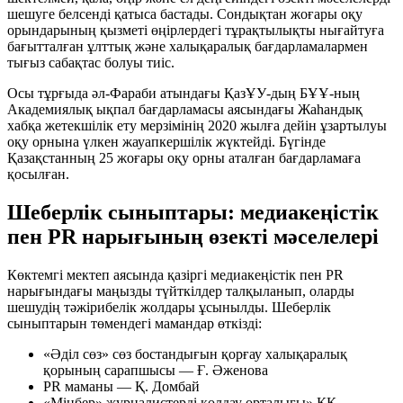
шешуге белсенді қатыса бастады. Сондықтан жоғары оқу
орындарының қызметі өңірлердегі тұрақтылықты нығайтуға
бағытталған ұлттық және халықаралық бағдарламалармен
тығыз сабақтас болуы тиіс.
Осы тұрғыда әл-Фараби атындағы ҚазҰУ-дың БҰҰ-ның
Академиялық ықпал
бағдарламасы аясындағы Жаһандық
хабқа жетекшілік ету мерзімінің 2020 жылға дейін ұзартылуы
оқу орнына үлкен жауапкершілік жүктейді. Бүгінде
Қазақстанның 25 жоғары оқу орны аталған бағдарламаға
қосылған.
Шеберлік сыныптары: медиакеңістік
пен PR нарығының өзекті мәселелері
Көктемгі мектеп аясында қазіргі медиакеңістік пен PR
нарығындағы маңызды түйткілдер талқыланып, оларды
шешудің тәжірибелік жолдары ұсынылды. Шеберлік
сыныптарын төмендегі мамандар өткізді:
«Әділ сөз» сөз бостандығын қорғау халықаралық
қорының сарапшысы — Ғ. Әженова
PR маманы — Қ. Домбай
«Мінбер» журналистерді қолдау орталығы» ҚҚ