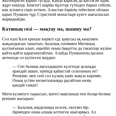
жылбыраған қарын түсірді. Қайда қарасаң да қаптаған адам,
жұрт көңілді. Биіктегі шарбы бұлттар түтіндеп барып сейіліп,
көк аспанға сіңіп кеткен. Алыстан бәрінің төбесінен ойлана
қарап Пушкин тұр; Страстной монастырі күнге шағылысып
жарқырайды.
Катяның сөзі — мақтау ма, шаншу ма?
Сол күні Катя ерекше көрікті еді: қаяусыз ақ көңілмен
жақындығын танытып, балалық сеніммен Митяның
қолтығынан алып, еңкейіп оның бақытты да тәкаппар жүзіне
қайта-қайта қарағыштайтын. Алайда Пушкиннің қасына
жеткенде ол күтпеген жерден:
— Сен балаша аңғалдықпен күлгенде аузыңды
арандай ашып, ерніңді қайыстай созатының не?
Ренжіме, мен сені сол күлкің үшін жақсы көремін.
Оның үстіне византиялыққа ұқсайтын көзің
қандай ғажап!
Митя күлмеуге тырысып, іштегі мақтаныш пен болар-болмас
ренішін жасырып:
— Балалық аңқаулыққа келсек, екеуміз бір-
бірімізден онша алшақ кетпеген шығармыз. Ал