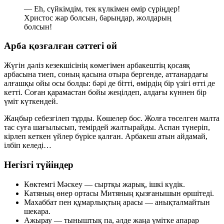
— Еһ, сүйкімдім, тек күлкімен өмір сүріңдер!
Христос жар болсын, барыңдар, жолдарың
болсын!
Арба қозғалған сәттегі ой
Жүгін дәліз кезекшісінің көмегімен арбакештің қосаяқ
арбасына тиеп, соның қасына отыра бергенде, аттанардағы
алғашқы ойы осы болды: бәрі де бітті, өмірдің бір үзігі өтті де
кетті. Соған қарамастан бойы жеңілдеп, алдағы күннен бір
үміт күткендей.
Жаңбыр себезгілеп тұрды. Көшелер бос. Жолға төселген малта
тас суға шағылысып, темірдей жалтырайды. Аспан түнеріп,
кірлеп кеткен үйлер бүрісе қалған. Арбакеш атын айдамай,
ілбіп келеді…
Негізгі түйіндер
Көктемгі Мәскеу — сыртқы жарық, ішкі күдік.
Катяның өнер ортасы Митяның қызғанышын өршітеді.
Махаббат пен құмарлықтың арасы — анықталмайтын
шекара.
Ажырау — тыныштық па, әлде жаңа үмітке апарар