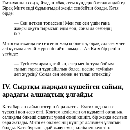
Емтиханнан соң қайтадан «бақытты күндер» басталғандай еді.
Бірақ Митя енді бұрынғыдай жеңіл сенбейтін болды. Катя
бірде:
— Сен неткен топассың! Мен тек сен үшін ғана
жақсы оқуға тырысып едім ғой, соны да сезбедің
бе?
Митя емтиханда не сезгенін жақсы білетін, бірақ сол сезімнен
әлі құтыла алмай жүргенін айта алмады. Ал Катя бір реніш
үстінде:
— Түсінсем арам қатайын, егер менің тұла бойым
тұнып тұрған тұрпайылық болса, несіне «сүйдім»
деп жүрсің? Сонда сен менен не талап етпексің?
IV. Сыртқы жарқыл күшейген сайын,
арадағы алшақтық ұлғайды
Катя барған сайын өзгеріп бара жатты. Емтиханда көзге
түскені көп әсер етті. Көктем келісімен ол құрметті ортаның
салиқалы бикеші сияқты: үнемі сәнді киініп, бір жаққа асығып
бара жатады. Митя өз бөлмесінің күңгірт дәлізінен ұялатын
болды. Катя бұрынғыдай жаяу емес, көлікпен келетін: