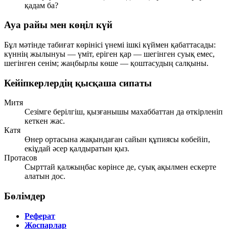
қадам ба?
Ауа райы мен көңіл күй
Бұл мәтінде табиғат көрінісі үнемі ішкі күймен қабаттасады:
күннің жылынуы — үміт, еріген қар — шегінген суық емес,
шегінген сенім; жаңбырлы көше — қоштасудың салқыны.
Кейіпкерлердің қысқаша сипаты
Митя
Сезімге берілгіш, қызғанышы махаббаттан да өткірленіп
кеткен жас.
Катя
Өнер ортасына жақындаған сайын құпиясы көбейіп,
екіұдай әсер қалдыратын қыз.
Протасов
Сырттай қалжыңбас көрінсе де, суық ақылмен ескерте
алатын дос.
Бөлімдер
Реферат
Жоспарлар