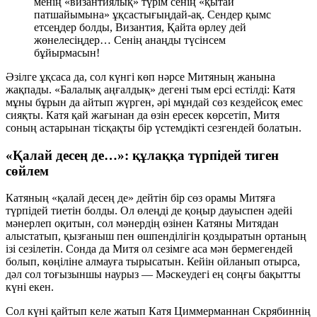
менің «византиялық» түрім сенің «қытай
патшайымына» ұқсастығыңдай-ақ. Сендер қымс
етсеңдер болды, Византия, Қайта өрлеу дей
жөнелесіңдер… Сенің анаңды түсінсем
бұйырмасын!
Әзілге ұқсаса да, сол күнгі көп нәрсе Митяның жанына
жақпады. «Балалық аңғалдық» дегені тым ерсі естілді: Катя
мұны бұрын да айтып жүрген, әрі мұндай сөз кездейсоқ емес
сияқты. Катя қай жағынан да өзін ересек көрсетіп, Митя
соның астарынан тісқақты бір үстемдікті сезгендей болатын.
«Қалай десең де…»: құлаққа түрпідей тиген
сөйлем
Катяның «қалай десең де» дейтін бір сөз орамы Митяға
түрпідей тиетін болды. Ол өлеңді де қоңыр дауыспен әдейі
мәнерлеп оқитын, сол мәнердің өзінен Катяны Митядан
алыстатып, қызғаныш пен өшпенділігін қоздыратын ортаның
ізі сезілетін. Сонда да Митя ол сезімге аса мән бермегендей
болып, көңіліне алмауға тырысатын. Кейін ойланып отырса,
дәл сол тоғызыншы наурыз — Мәскеудегі ең соңғы бақытты
күні екен.
Сол күні қайтып келе жатып Катя Циммерманнан Скрябиннің