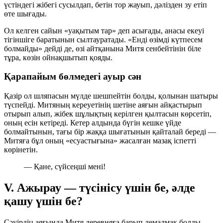
үстіндегі жібегі сусылдап, бетін тор жауып, дәлізден зу етіп
өте шығады.
Ол келген сайын «уақытым тар» деп асығады, анасы екеуі
тігіншіге баратынын сылтауратады. «Енді өзімді күтпесем
болмайды» дейді де, өзі айтқанына Митя сенбейтінін біле
тұра, көзін ойнақшытып қояды.
Қарапайым бөлмедегі ауыр сән
Қазір ол шляпасын мүлде шешпейтін болды, қолынан шатыры
түспейді. Митяның кереуетінің шетіне аяғын айқастырып
отырып алып, жібек шұлықтың керілген қылтасын көрсетіп,
оның есін кетіреді. Кетер алдында бүгін кешке үйде
болмайтынын, тағы бір жаққа шығатынын қайталай береді —
Митяға бұл оның «есуастығына» жасалған мазақ іспетті
көрінетін.
— Қане, сүйсеңші мені!
V. Ажырау — түсінісу үшін бе, әлде
қашу үшін бе?
Сәуірдің аяғында Митя деревняға барып демалмақ болды.