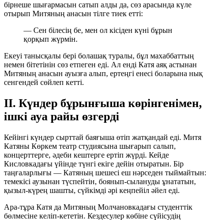
бірнеше шығармасын сатып алды да, сөз арасында күле
отырып Митяның анасын тілге тиек етті:
— Сен білесің бе, мен ол кісіден күні бұрын
қорқып жүрмін.
Екеуі танысқалы бері болашақ туралы, бұл махаббаттың
немен бітетінін сөз етпеген еді. Ал енді Катя аяқ астынан
Митяның анасын ауызға алып, ертеңгі енесі боларына нық
сенгендей сөйлеп кетті.
II. Күндер бұрынғыша көрінгенімен,
ішкі ауа райы өзгерді
Кейінгі күндер сырттай баяғыша өтіп жатқандай еді. Митя
Катяны Көркем театр студиясына шығарып салып,
концерттерге, әдеби кештерге ертіп жүрді. Кейде
Кисловкадағы үйінде түнгі екіге дейін отыратын. Бір
таңғаларлығы — Катяның шешесі еш нәрседен тыймайтын:
темекісі аузынан түспейтін, боянып-сылануды ұнататын,
қызыл-күрең шашты, сүйкімді әрі кеңпейіл әйел еді.
Ара-тұра Катя да Митяның Молчановкадағы студенттік
бөлмесіне келіп-кететін. Кездесулер көбіне сүйісудің