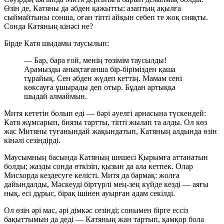
Өзін де, Катяны да әбден қажытты: азаптың ақылға
сыймайтыны сонша, оған тіпті айқын себеп те жоқ сияқты.
Сонда Катяның кінәсі не?
Бірде Катя шыдамы таусылып:
— Бар, бара ғой, менің төзімім таусылды!
Арамызды анықтағанша бір-бірімізден қаша
тұрайық. Сен әбден жүдеп кеттің. Мамам сені
көксауға ұшырады деп отыр. Бұдан артыққа
шыдай алмаймын.
Митя кететін болып еді — бәрі әуелгі арнасына түскендей:
Катя жұмсарып, биязы тартты, тіпті жылап та алды. Ол көз
жас Митяны туғанындай жақындатып, Катяның алдында өзін
кінәлі сезіндірді.
Маусымның басында Катяның шешесі Қырымға аттанатын
болды; жазды сонда өткізіп, қызын да ала кетпек. Олар
Мисхорда кездесуге келісті. Митя да бармақ: жолға
дайындалды, Мәскеуді біртүрлі мең-зең күйде кезді — аяғы
нық, есі дұрыс, бірақ ішінен ауырған адам секілді.
Ол өзін әрі мас, әрі дімкәс сезінді; сонымен бірге ессіз
бақыттымын да деді — Катяның жан тартып, қамқор бола