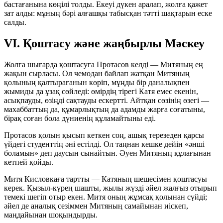
бастағанына көңілі толды. Екеуі дүкен аралап, жолға қажет
зат алды: мұның бәрі алғашқы табысқан тәтті шақтарын еске
салды.
VI. Қоштасу және жаңбырлы Мәскеу
Жолға шығарда қоштасуға Протасов келді — Митяның ең
жақын сырласы. Ол чемодан байлап жатқан Митяның
қолының қалтырағанын көріп, мұңды бір даналықпен
жымиды да ұзақ сөйледі: өмірдің тірегі Катя емес екенін,
асықпауды, өзіңді сақтауды ескертті. Айтқан сөзінің өзегі —
махаббаттың да, құмарлықтың да адамды жарға соғатыны,
бірақ соған бола дүниенің құламайтыны еді.
Протасов қолын қысып кеткен соң, ашық терезеден қарсы
үйдегі студенттің әні естілді. Ол таңнан кешке дейін «әнші
боламын» деп даусын сынайтын. Әуен Митяның құлағынан
кетпей қойды.
Митя Кисловкаға тартты — Катяның шешесімен қоштасуы
керек. Қызыл-күрең шашты, жылы жүзді әйел жалғыз отырып
темекі шегіп отыр екен. Митя оның жұмсақ қолынан сүйді;
әйел де аналық сезіммен Митяның самайынан иіскеп,
маңдайынан шоқындырды.