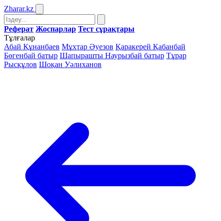
Zharar
.kz
Реферат
Жоспарлар
Тест сұрақтары
Тұлғалар
Абай Құнанбаев
Мұхтар Әуезов
Қаракерей Қабанбай
Бөгенбай батыр
Шапырашты Наурызбай батыр
Тұрар
Рысқұлов
Шоқан Уәлиханов