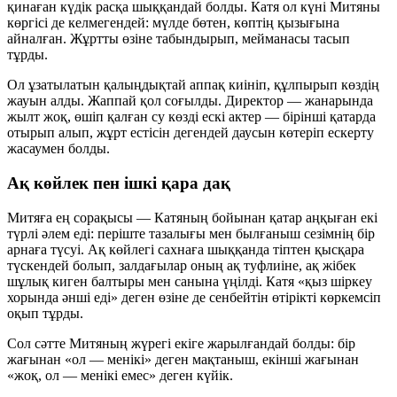
қинаған күдік расқа шыққандай болды. Катя ол күні Митяны
көргісі де келмегендей: мүлде бөтен, көптің қызығына
айналған. Жұртты өзіне табындырып, мейманасы тасып
тұрды.
Ол ұзатылатын қалыңдықтай аппақ киініп, құлпырып көздің
жауын алды. Жаппай қол соғылды. Директор — жанарында
жылт жоқ, өшіп қалған су көзді ескі актер — бірінші қатарда
отырып алып, жұрт естісін дегендей даусын көтеріп ескерту
жасаумен болды.
Ақ көйлек пен ішкі қара дақ
Митяға ең сорақысы — Катяның бойынан қатар аңқыған екі
түрлі әлем еді: періште тазалығы мен былғаныш сезімнің бір
арнаға түсуі. Ақ көйлегі сахнаға шыққанда тіптен қысқара
түскендей болып, залдағылар оның ақ туфлиіне, ақ жібек
шұлық киген балтыры мен санына үңілді. Катя «қыз шіркеу
хорында әнші еді» деген өзіне де сенбейтін өтірікті көркемсіп
оқып тұрды.
Сол сәтте Митяның жүрегі екіге жарылғандай болды: бір
жағынан «ол — менікі» деген мақтаныш, екінші жағынан
«жоқ, ол — менікі емес» деген күйік.