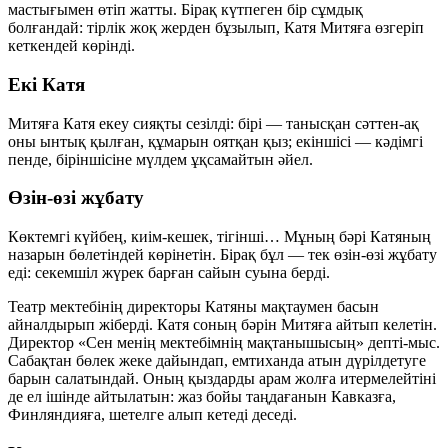
мастығымен өтіп жатты. Бірақ күтпеген бір сұмдық
болғандай: тірлік жоқ жерден бұзылып, Катя Митяға өзгеріп
кеткендей көрінді.
Екі Катя
Митяға Катя екеу сияқты сезілді: бірі — танысқан сәттен-ақ
оны ынтық қылған, құмарын оятқан қыз; екіншісі — кәдімгі
пенде, біріншісіне мүлдем ұқсамайтын әйел.
Өзін-өзі жұбату
Көктемгі күйбең, киім-кешек, тігінші… Мұның бәрі Катяның
назарын бөлетіндей көрінетін. Бірақ бұл — тек өзін-өзі жұбату
еді: секемшіл жүрек барған сайын суына берді.
Театр мектебінің директоры Катяны мақтаумен басын
айналдырып жіберді. Катя соның бәрін Митяға айтып келетін.
Директор «Сен менің мектебімнің мақтанышысың» депті-мыс.
Сабақтан бөлек жеке дайындап, емтиханда атын дүрілдетуге
барын салатындай. Оның қыздарды арам жолға итермелейтіні
де ел ішінде айтылатын: жаз бойы таңдағанын Кавказға,
Финляндияға, шетелге алып кетеді деседі.