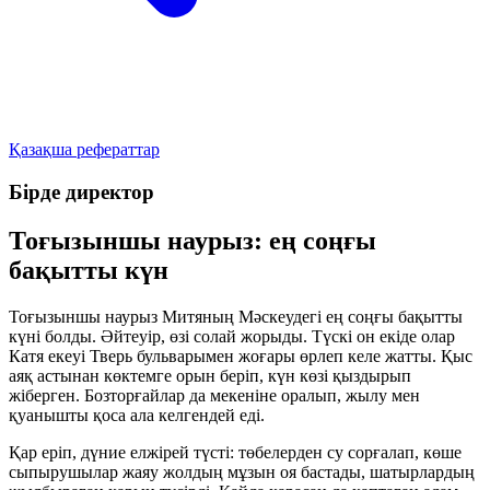
Қазақша рефераттар
Бірде директор
Тоғызыншы наурыз: ең соңғы
бақытты күн
Тоғызыншы наурыз Митяның Мәскеудегі ең соңғы бақытты
күні болды. Әйтеуір, өзі солай жорыды. Түскі он екіде олар
Катя екеуі Тверь бульварымен жоғары өрлеп келе жатты. Қыс
аяқ астынан көктемге орын беріп, күн көзі қыздырып
жіберген. Бозторғайлар да мекеніне оралып, жылу мен
қуанышты қоса ала келгендей еді.
Қар еріп, дүние елжірей түсті: төбелерден су сорғалап, көше
сыпырушылар жаяу жолдың мұзын оя бастады, шатырлардың