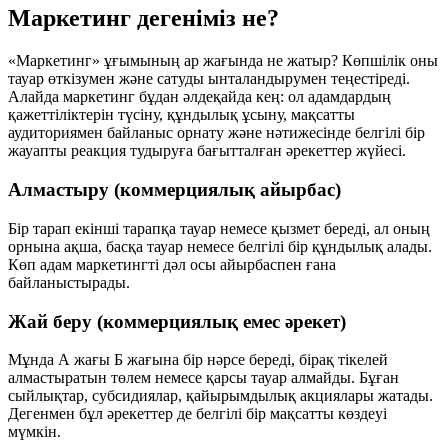
Маркетинг дегеніміз не?
«Маркетинг» ұғымының ар жағында не жатыр? Көпшілік оны
тауар өткізумен және сатуды ынталандырумен теңестіреді.
Алайда маркетинг бұдан әлдеқайда кең: ол адамдардың
қажеттіліктерін түсіну, құндылық ұсыну, мақсатты
аудиториямен байланыс орнату және нәтижесінде белгілі бір
жауапты реакция
тудыруға бағытталған әрекеттер жүйесі.
Алмастыру (коммерциялық айырбас)
Бір тарап екінші тарапқа тауар немесе қызмет береді, ал оның
орнына ақша, басқа тауар немесе белгілі бір құндылық алады.
Көп адам маркетингті дәл осы айырбаспен ғана
байланыстырады.
Жай беру (коммерциялық емес әрекет)
Мұнда А жағы Б жағына бір нәрсе береді, бірақ тікелей
алмастыратын төлем немесе қарсы тауар алмайды. Бұған
сыйлықтар, субсидиялар, қайырымдылық акциялары жатады.
Дегенмен бұл әрекеттер де белгілі бір мақсатты көздеуі
мүмкін.