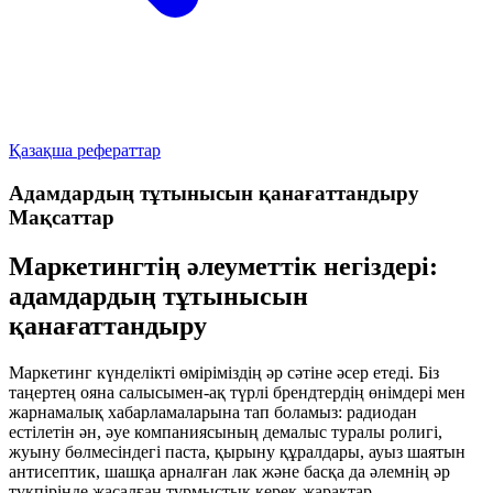
Қазақша рефераттар
Адамдардың тұтынысын қанағаттандыру
Мақсаттар
Маркетингтің әлеуметтік негіздері:
адамдардың тұтынысын
қанағаттандыру
Маркетинг күнделікті өміріміздің әр сәтіне әсер етеді. Біз
таңертең ояна салысымен-ақ түрлі брендтердің өнімдері мен
жарнамалық хабарламаларына тап боламыз: радиодан
естілетін ән, әуе компаниясының демалыс туралы ролигі,
жуыну бөлмесіндегі паста, қырыну құралдары, ауыз шаятын
антисептик, шашқа арналған лак және басқа да әлемнің әр
түкпірінде жасалған тұрмыстық керек-жарақтар.