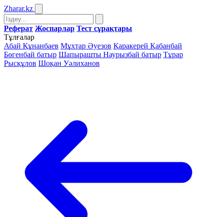
Zharar
.kz
Реферат
Жоспарлар
Тест сұрақтары
Тұлғалар
Абай Құнанбаев
Мұхтар Әуезов
Қаракерей Қабанбай
Бөгенбай батыр
Шапырашты Наурызбай батыр
Тұрар
Рысқұлов
Шоқан Уәлиханов