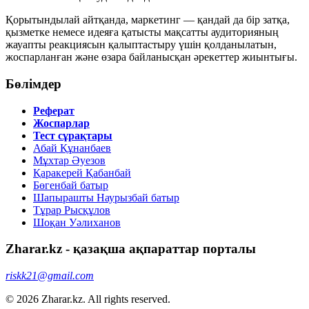
Қорытындылай айтқанда, маркетинг — қандай да бір затқа,
қызметке немесе идеяға қатысты мақсатты аудиторияның
жауапты реакциясын қалыптастыру үшін қолданылатын,
жоспарланған және өзара байланысқан әрекеттер жиынтығы.
Бөлімдер
Реферат
Жоспарлар
Тест сұрақтары
Абай Құнанбаев
Мұхтар Әуезов
Қаракерей Қабанбай
Бөгенбай батыр
Шапырашты Наурызбай батыр
Тұрар Рысқұлов
Шоқан Уәлиханов
Zharar.kz - қазақша ақпараттар порталы
riskk21@gmail.com
© 2026 Zharar.kz. All rights reserved.