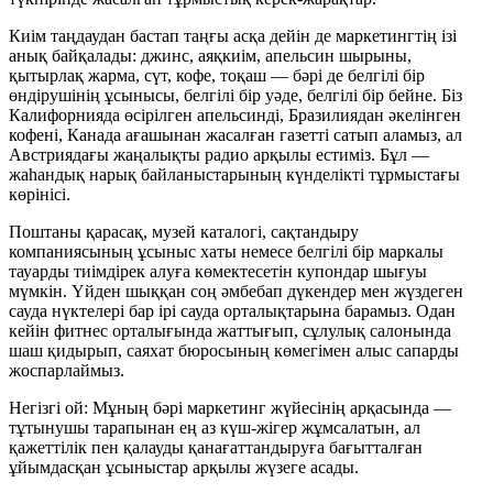
Киім таңдаудан бастап таңғы асқа дейін де маркетингтің ізі
анық байқалады: джинс, аяқкиім, апельсин шырыны,
қытырлақ жарма, сүт, кофе, тоқаш — бәрі де белгілі бір
өндірушінің ұсынысы, белгілі бір уәде, белгілі бір бейне. Біз
Калифорнияда өсірілген апельсинді, Бразилиядан әкелінген
кофені, Канада ағашынан жасалған газетті сатып аламыз, ал
Австриядағы жаңалықты радио арқылы естиміз. Бұл —
жаһандық нарық байланыстарының күнделікті тұрмыстағы
көрінісі.
Поштаны қарасақ, музей каталогі, сақтандыру
компаниясының ұсыныс хаты немесе белгілі бір маркалы
тауарды тиімдірек алуға көмектесетін купондар шығуы
мүмкін. Үйден шыққан соң әмбебап дүкендер мен жүздеген
сауда нүктелері бар ірі сауда орталықтарына барамыз. Одан
кейін фитнес орталығында жаттығып, сұлулық салонында
шаш қидырып, саяхат бюросының көмегімен алыс сапарды
жоспарлаймыз.
Негізгі ой:
Мұның бәрі маркетинг жүйесінің арқасында —
тұтынушы тарапынан ең аз күш-жігер жұмсалатын, ал
қажеттілік пен қалауды қанағаттандыруға бағытталған
ұйымдасқан ұсыныстар арқылы жүзеге асады.