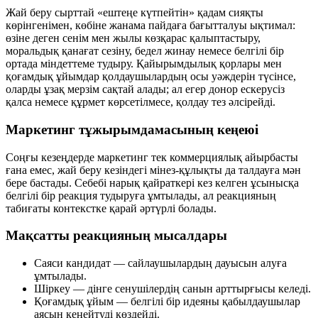
Жай беру сырттай «ештеңе күтпейтін» қадам сияқты
көрінгенімен, көбіне жанама пайдаға бағытталуы ықтимал:
өзіне деген сенім мен жылы көзқарас қалыптастыру,
моральдық қанағат сезіну, бедел жинау немесе белгілі бір
ортада міндеттеме тудыру. Қайырымдылық қорлары мен
қоғамдық ұйымдар қолдаушылардың осы уәждерін түсінсе,
оларды ұзақ мерзім сақтай алады; ал егер донор ескерусіз
қалса немесе құрмет көрсетілмесе, қолдау тез әлсірейді.
Маркетинг тұжырымдамасының кеңеюі
Соңғы кезеңдерде маркетинг тек коммерциялық айырбасты
ғана емес,
жай беру кезіндегі мінез-құлықты
да талдауға мән
бере бастады. Себебі нарық қайраткері кез келген ұсынысқа
белгілі бір реакция тудыруға ұмтылады, ал реакцияның
табиғаты контекстке қарай әртүрлі болады.
Мақсатты реакцияның мысалдары
Саяси кандидат — сайлаушылардың
дауысын
алуға
ұмтылады.
Шіркеу — дінге сенушілердің
санын
арттырғысы келеді.
Қоғамдық ұйым — белгілі бір
идеяны қабылдаушылар
аясын кеңейтуді көздейді.