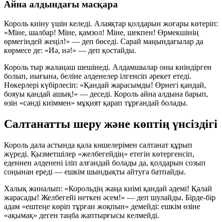
Айна алдындағы масқара
Король киіну үшін келеді. Алаяқтар қолдарын жоғары көтеріп:
«Міне, шалбар! Міне, қамзол! Міне, шекпен! Өрмекшінің
өрмегіндей жеңіл!» — деп бөседі. Сарай маңындағылар да
көрмесе де: «Иә, иә!» — деп қостайды.
Король тыр жалаңаш шешінеді. Алдамшылар оны киіндірген
болып, иығына, беліне әлденелер ілгенсіп әрекет етеді.
Нөкерлері күбірлесіп: «Қандай жарасымды! Өрнегі қандай,
бояуы қандай ашық!» — деседі. Король айна алдына барып,
өзін «сәнді киіммен» мұқият қарап тұрғандай болады.
Салтанатты шеру және көптің үнсіздігі
Король дала астында қала көшелерімен салтанат құрып
жүреді. Қызметшілер «желбегейдің» етегін көтергенсіп,
еденнен әлденені іліп алғандай болады да, қолдарын созып
соңынан ереді — ешкім шындықты айтуға батпайды.
Халық жиналып: «Корольдің жаңа киімі қандай әдемі! Қалай
жарасады! Желбегейі неткен әсем!» — деп шулайды. Бірде-бір
адам «ештеңе көріп тұрған жоқпын» демейді: ешкім өзіне
«ақымақ» деген таңба жаптырғысы келмейді.