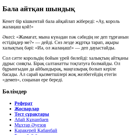
Бала айтқан шындық
Кенет бір кішкентай бала айқайлап жібереді:
«Ау, король
жалаңаш қой!»
Әкесі: «Жамағат, мына күнәдан пәк сәбидің не деп тұрғанын
естідіңдер ме?» — дейді. Сөз лезде жұртқа тарап, ақыры
халықтың бәрі: «Иә, ол жалаңаш!» — деп дауыстайды.
Сол сәтте корольдің бойын үрей билейді: халықтың айтқаны
дұрыс сияқты. Бірақ салтанатты тоқтатуға болмайды. Ол
бұрынғыдан да айбындырақ, маңғазырақ болып керіле
басады. Ал сарай қызметшілері жоқ желбегейдің етегін
«демеп», соңынан ере береді.
Бөлімдер
Реферат
Жоспарлар
Тест сұрақтары
Абай Құнанбаев
Мұхтар Әуезов
Қаракерей Қабанбай