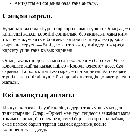
Ақиқатты ең соңында бала ғана айтады.
Сәнқой король
Бұдан көп жылдар бұрын бір король өмір сүріпті. Оның әдемі
киінгенді жақсы көретіні соншалық, бар ақшасын жаңа киім
тіктіруге жұмсайтын болған. Салтанатты шеру, театр, қала
сыртына серуен — бәрі де оған тек сәнді киімдерін жұртқа
көрсету үшін ғана қызық көрінеді.
Оның тәуліктің әр сағатына сай бөлек киімі бар екен. Өзге
корольдер жайлы қызметшілер «Король кеңесте» десе, бұл
сарайда «Король киініп жатыр» дейтін көрінеді. Астанадағы
тіршілік те көңілді: күн сайын дерлік шетелдік қонақтар келіп
жатады.
Екі алаяқтың айласы
Бір күні қалаға екі суайт келіп, өздерін тоқымашымыз деп
таныстырады. Олар: «Өрнегі мен түсі теңдессіз ғажайып мата
тоқимыз; оның бір ерекше қасиеті бар — өз орнына лайық
емес немесе барып тұрған ақымақ адамның көзіне
көрінбейді», — дейді.