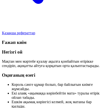
Қазақша рефераттар
Ғажап киім
Негізгі ой
Мақтан мен мәртебе қуалау ақылға қонбайтын өтірікке
сендіріп, ақиқатты айтуға қорқатын орта қалыптастырады.
Оқиғаның өзегі
Король сәнге құмар болып, бар байлығын киімге
жұмсайды.
Екі алаяқ «ақымаққа көрінбейтін мата» туралы өтірік
ойлап табады.
Ешкім ақымақ көрінгісі келмей, жоқ матаны бар
қылады.