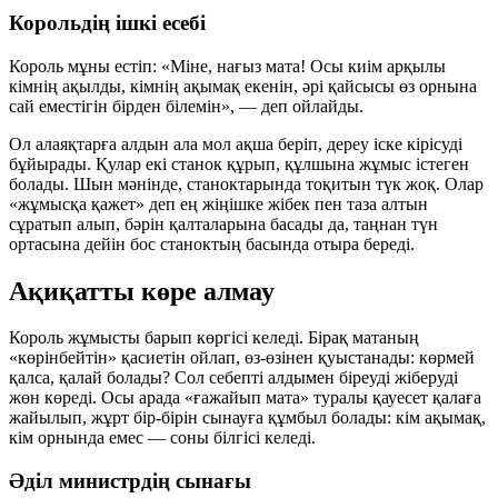
Корольдің ішкі есебі
Король мұны естіп: «Міне, нағыз мата! Осы киім арқылы
кімнің ақылды, кімнің ақымақ екенін, әрі қайсысы өз орнына
сай еместігін бірден білемін», — деп ойлайды.
Ол алаяқтарға алдын ала мол ақша беріп, дереу іске кірісуді
бұйырады. Қулар екі станок құрып, құлшына жұмыс істеген
болады. Шын мәнінде, станоктарында тоқитын түк жоқ. Олар
«жұмысқа қажет» деп ең жіңішке жібек пен таза алтын
сұратып алып, бәрін қалталарына басады да, таңнан түн
ортасына дейін бос станоктың басында отыра береді.
Ақиқатты көре алмау
Король жұмысты барып көргісі келеді. Бірақ матаның
«көрінбейтін» қасиетін ойлап, өз-өзінен қуыстанады: көрмей
қалса, қалай болады? Сол себепті алдымен біреуді жіберуді
жөн көреді. Осы арада «ғажайып мата» туралы қауесет қалаға
жайылып, жұрт бір-бірін сынауға құмбыл болады: кім ақымақ,
кім орнында емес — соны білгісі келеді.
Әділ министрдің сынағы