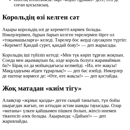
соған қосыласың.
Корольдің өзі келген сәт
Ақыры корольдің өзі де кереметті көрмек болады.
Нөкерлерімен, бұрын барып келген төрелермен бірге ол
«тоқымашыларға» келеді. Төрелер бос жерді саусақпен түртіп:
«Керемет! Қандай сурет, қандай бояу!» — деп жарысады.
Корольдің іші түйіліп кетеді: «Мен түк көріп тұрған жоқпын.
Сонда мен ақымақпын ба, әлде король болуға жарамаймын
ба?» Бірақ ол да мойындағысы келмейді. «Иә, өте жақсы!
Мақұлдауыма әбден тұрарлық!» — деп бас изейді. Нөкерлер
де ештеңе көрмесе де: «Өте, өте жақсы!» — деп қостайды.
Жоқ матадан «киім тігу»
Алаяқтар «жұмыс қызды» деген сыңай танытып, түн бойы
шырағдан жағып, он алтыдан астам шамды тауысады. Олар
«матаны» үлкен қайшымен пішкен болып, жіпсіз инемен
тіккенсіп әлек болады. Ақырында: «Дайын!» — деп
жариялайды.