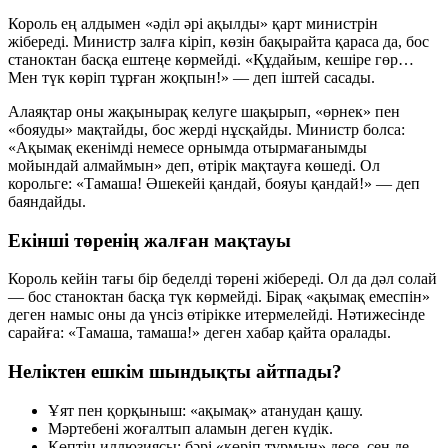
Король ең алдымен «әділ әрі ақылды» қарт министрін
жібереді. Министр залға кіріп, көзін бақырайта қараса да, бос
станоктан басқа ештеңе көрмейді. «Құдайым, кешіре гөр…
Мен түк көріп тұрған жоқпын!» — деп іштей сасады.
Алаяқтар оны жақынырақ келуге шақырып, «өрнек» пен
«бояуды» мақтайды, бос жерді нұсқайды. Министр болса:
«Ақымақ екенімді немесе орнымда отырмағанымды
мойындай алмаймын» деп, өтірік мақтауға көшеді. Ол
корольге: «Тамаша! Әшекейі қандай, бояуы қандай!» — деп
баяндайды.
Екінші төренің жалған мақтауы
Король кейін тағы бір беделді төрені жібереді. Ол да дәл солай
— бос станоктан басқа түк көрмейді. Бірақ «ақымақ емеспін»
деген намыс оны да үнсіз өтірікке итермелейді. Нәтижесінде
сарайға: «Тамаша, тамаша!» деген хабар қайта оралады.
Неліктен ешкім шындықты айтпады?
Ұят пен қорқыныш: «ақымақ» атанудан қашу.
Мәртебені жоғалтып аламын деген күдік.
Көптің иллюзиясы: бәрі «көріп тұрмын» десе, сен де