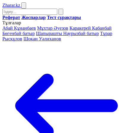
Zharar
.kz
Реферат
Жоспарлар
Тест сұрақтары
Тұлғалар
Абай Құнанбаев
Мұхтар Әуезов
Қаракерей Қабанбай
Бөгенбай батыр
Шапырашты Наурызбай батыр
Тұрар
Рысқұлов
Шоқан Уәлиханов