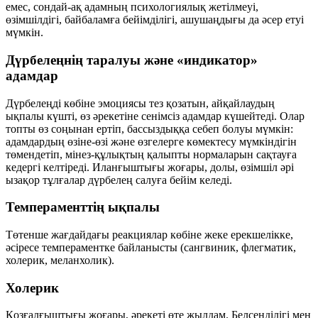
емес, сондай-ақ адамның психологиялық жетілмеуі,
өзімшілдігі, байбаламға бейімділігі, ашушаңдығы да әсер етуі
мүмкін.
Дүрбелеңнің таралуы және «индикатор»
адамдар
Дүрбелеңді көбіне эмоциясы тез қозатын, айқайлаудың
ықпалы күшті, өз әрекетіне сенімсіз адамдар күшейтеді. Олар
топты өз соңынан ертіп, бассыздыққа себеп болуы мүмкін:
адамдардың өзіне-өзі және өзгелерге көмектесу мүмкіндігін
төмендетіп, мінез-құлықтың қалыпты нормаларын сақтауға
кедергі келтіреді. Иланғыштығы жоғары, долы, өзімшіл әрі
ызақор тұлғалар дүрбелең салуға бейім келеді.
Темпераменттің ықпалы
Төтенше жағдайдағы реакциялар көбіне жеке ерекшелікке,
әсіресе темпераментке байланысты (сангвиник, флегматик,
холерик, меланхолик).
Холерик
Қозғалғыштығы жоғары, әрекеті өте жылдам. Белсенділігі мен