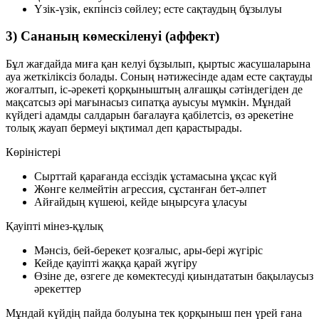
Үзік-үзік, екпінсіз сөйлеу; есте сақтаудың бұзылуы
3) Сананың көмескіленуі (аффект)
Бұл жағдайда миға қан келуі бұзылып, қыртыс жасушаларына
ауа жеткіліксіз болады. Соның нәтижесінде адам есте сақтауды
жоғалтып, іс-әрекеті қорқыныштың алғашқы сәтіндегіден де
мақсатсыз әрі мағынасыз сипатқа ауысуы мүмкін. Мұндай
күйдегі адамды салдарын бағалауға қабілетсіз, өз әрекетіне
толық жауап бермеуі ықтимал деп қарастырады.
Көріністері
Сырттай қарағанда ессіздік ұстамасына ұқсас күй
Жөнге келмейтін агрессия, сұстанған бет-әлпет
Айғайдың күшеюі, кейде ыңырсуға ұласуы
Қауіпті мінез-құлық
Мәнсіз, бей-берекет қозғалыс, ары-бері жүгіріс
Кейде қауіпті жаққа қарай жүгіру
Өзіне де, өзгеге де көмектесуді қиындататын бақылаусыз
әрекеттер
Мұндай күйдің пайда болуына тек қорқыныш пен үрей ғана