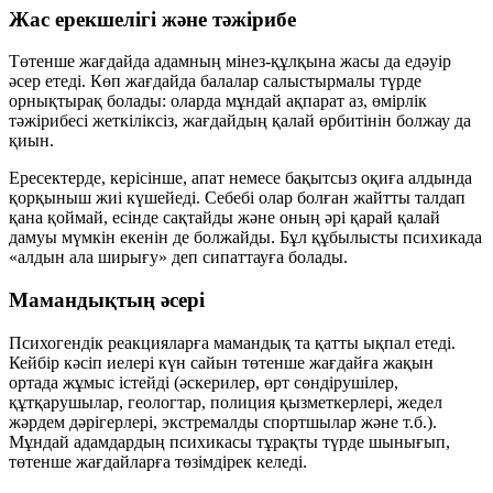
Жас ерекшелігі және тәжірибе
Төтенше жағдайда адамның мінез-құлқына жасы да едәуір
әсер етеді. Көп жағдайда балалар салыстырмалы түрде
орнықтырақ болады: оларда мұндай ақпарат аз, өмірлік
тәжірибесі жеткіліксіз, жағдайдың қалай өрбитінін болжау да
қиын.
Ересектерде, керісінше, апат немесе бақытсыз оқиға алдында
қорқыныш жиі күшейеді. Себебі олар болған жайтты талдап
қана қоймай, есінде сақтайды және оның әрі қарай қалай
дамуы мүмкін екенін де болжайды. Бұл құбылысты психикада
«алдын ала ширығу» деп сипаттауға болады.
Мамандықтың әсері
Психогендік реакцияларға мамандық та қатты ықпал етеді.
Кейбір кәсіп иелері күн сайын төтенше жағдайға жақын
ортада жұмыс істейді (әскерилер, өрт сөндірушілер,
құтқарушылар, геологтар, полиция қызметкерлері, жедел
жәрдем дәрігерлері, экстремалды спортшылар және т.б.).
Мұндай адамдардың психикасы тұрақты түрде шынығып,
төтенше жағдайларға төзімдірек келеді.