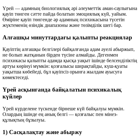
Үрей
— адамның биологиялық әрі әлеуметтік аман-саулығына
қауіп төнген сәтте пайда болатын эмоциялық күй, уайым.
Өміріне қауіп төнгенде әр адамның психикасына түсетін
жүктеменің өзіндік диапазоны және төзімділік шегі бар.
Алғашқы минуттардағы қалыпты реакциялар
Қауіптің алғашқы белгілері байқалғанда адам әуелі абыржып,
не болып жатқанын бірден түсіне алмайды. Дегенмен
психикасы қалыпты адамда қысқа уақыт ішінде белсенділіктің
артуы көрінуі мүмкін: қозғалысы ширақтайды, күш-қуаты
уақытша көбейеді, бұл қауіпсіз орынға жылдам ауысуға
көмектеседі.
Үрей асқынғанда байқалатын психикалық
күйлер
Үрей күрделене түскенде бірнеше күй байқалуы мүмкін.
Олардың ішінде ең анық белгі — қозғалыс пен мінез-
құлықтың бұзылуы.
1) Сасқалақтау және абыржу