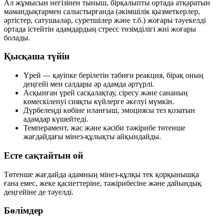
Ал жұмысын негізінен тыныш, бірқалыпты ортада атқаратын
мамандықтармен салыстырғанда (әкімшілік қызметкерлер,
әртістер, сатушылар, суретшілер және т.б.) жоғары тәуекелді
ортада істейтін адамдардың стресс төзімділігі жиі жоғары
болады.
Қысқаша түйін
Үрей — қауіпке берілетін табиғи реакция, бірақ оның
деңгейі мен салдары әр адамда әртүрлі.
Асқынған үрей сасқалақтау, сіресу және сананың
көмескіленуі сияқты күйлерге әкелуі мүмкін.
Дүрбелеңді көбіне иланғыш, эмоциясы тез қозатын
адамдар күшейтеді.
Темперамент, жас және кәсіби тәжірибе төтенше
жағдайдағы мінез-құлықты айқындайды.
Есте сақтайтын ой
Төтенше жағдайда адамның мінез-құлқы тек қорқынышқа
ғана емес, жеке қасиеттеріне, тәжірибесіне және дайындық
деңгейіне де тәуелді.
Бөлімдер