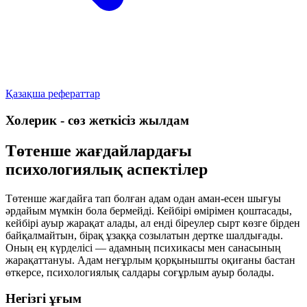
Қазақша рефераттар
Холерик - сөз жеткісіз жылдам
Төтенше жағдайлардағы
психологиялық аспектілер
Төтенше жағдайға тап болған адам одан аман-есен шығуы
әрдайым мүмкін бола бермейді. Кейбірі өмірімен қоштасады,
кейбірі ауыр жарақат алады, ал енді біреулер сырт көзге бірден
байқалмайтын, бірақ ұзаққа созылатын дертке шалдығады.
Оның ең күрделісі — адамның психикасы мен санасының
жарақаттануы. Адам неғұрлым қорқынышты оқиғаны бастан
өткерсе, психологиялық салдары соғұрлым ауыр болады.
Негізгі ұғым