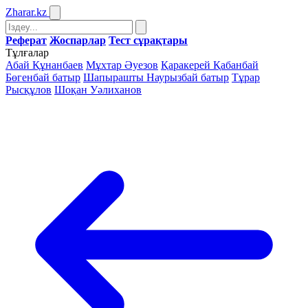
Zharar
.kz
Реферат
Жоспарлар
Тест сұрақтары
Тұлғалар
Абай Құнанбаев
Мұхтар Әуезов
Қаракерей Қабанбай
Бөгенбай батыр
Шапырашты Наурызбай батыр
Тұрар
Рысқұлов
Шоқан Уәлиханов