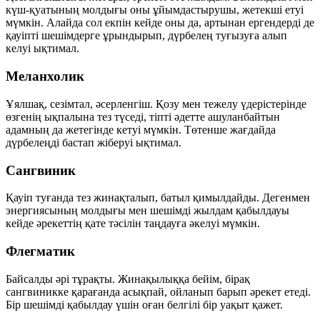
күш-қуатының молдығы оны ұйымдастырушы, жетекші етуі
мүмкін. Алайда сол екпін кейде оны да, артынан ергендерді де
қауіпті шешімдерге ұрындырып, дүрбелең туғызуға алып
келуі ықтимал.
Меланхолик
Ұялшақ, сезімтал, әсерленгіш. Қозу мен тежелу үдерістерінде
өзгенің ықпалына тез түседі, тіпті әдетте ашуланбайтын
адамның да жетегінде кетуі мүмкін. Төтенше жағдайда
дүрбелеңді бастап жіберуі ықтимал.
Сангвиник
Қауіп туғанда тез жинақталып, батыл қимылдайды. Дегенмен
энергиясының молдығы мен шешімді жылдам қабылдауы
кейде әрекеттің қате тәсілін таңдауға әкелуі мүмкін.
Флегматик
Байсалды әрі тұрақты. Жинақылыққа бейім, бірақ
сангвиникке қарағанда асықпай, ойланып барып әрекет етеді.
Бір шешімді қабылдау үшін оған белгілі бір уақыт қажет.