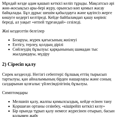
Мұндай кезде адам қашып кеткісі келіп тұрады. Мақсатсыз әрі
жөн-жосықсыз ары-бері жүру, орынсыз көп қимыл жасау
байқалады. Бұл дұрыс шешім қабылдауға және қауіпсіз жерге
көшуге кедергі келтіреді. Кейде байбаламдап қашу көрініс
береді, ал уақыт «өтпей тұрғандай» сезіледі.
Жиі кездесетін белгілер
Бозаруы, жүрек қағысының жиілеуі
Ентігу, терлеу, қолдың дірілі
Сөйлеудің бұзылуы: қарқынының шамадан тыс
жылдамдауы, мүдіру
2) Сіресіп қалу
Сирек кездеседі. Негізгі себептері: бұлшық еттің тырысып
тартылуы, қан айналымының бірден нашарлауы және соның
салдарынан қозғалыс үйлесімділігінің бұзылуы.
Симптомдары
Мелшиіп қалу, жалпы қимылсыздық, кейде есінен тану
Қоршаған ортаны сезінбеу, «кішірейіп кеткісі келу»
Бір орында тұрып қалу немесе жүресінен отырып, басын
қолымен жабу