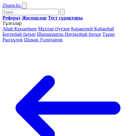
Zharar
.kz
Реферат
Жоспарлар
Тест сұрақтары
Тұлғалар
Абай Құнанбаев
Мұхтар Әуезов
Қаракерей Қабанбай
Бөгенбай батыр
Шапырашты Наурызбай батыр
Тұрар
Рысқұлов
Шоқан Уәлиханов