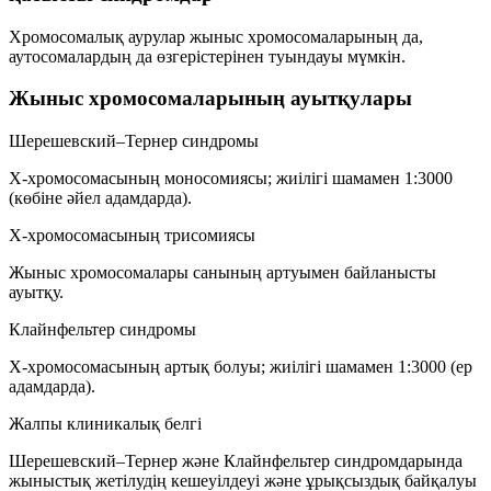
Хромосомалық аурулар жыныс хромосомаларының да,
аутосомалардың да өзгерістерінен туындауы мүмкін.
Жыныс хромосомаларының ауытқулары
Шерешевский–Тернер синдромы
Х-хромосомасының моносомиясы; жиілігі шамамен
1:3000
(көбіне әйел адамдарда).
Х-хромосомасының трисомиясы
Жыныс хромосомалары санының артуымен байланысты
ауытқу.
Клайнфельтер синдромы
Х-хромосомасының артық болуы; жиілігі шамамен
1:3000
(ер
адамдарда).
Жалпы клиникалық белгі
Шерешевский–Тернер және Клайнфельтер синдромдарында
жыныстық жетілудің кешеуілдеуі және ұрықсыздық байқалуы