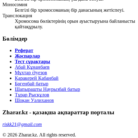
Моносомия
Белгілі бір хромосоманың бір данасының жетіспеуі.
Транслокация
Хромосома бөліктерінің орын ауыстыруына байланысты
қайтақұрылу.
Бөлімдер
Реферат
Жоспарлар
Тест сұрақтары
Абай Құнанбаев
Мұхтар Әуезов
Қаракерей Қабанбай
Бөгенбай батыр
Шапырашты Наурызбай батыр
Тұрар Рысқұлов
Шоқан Уәлиханов
Zharar.kz - қазақша ақпараттар порталы
riskk21@gmail.com
© 2026 Zharar.kz. All rights reserved.