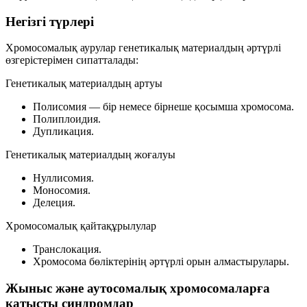
Негізгі түрлері
Хромосомалық аурулар генетикалық материалдың әртүрлі
өзгерістерімен сипатталады:
Генетикалық материалдың артуы
Полисомия
— бір немесе бірнеше қосымша хромосома.
Полиплоидия
.
Дупликация
.
Генетикалық материалдың жоғалуы
Нуллисомия
.
Моносомия
.
Делеция
.
Хромосомалық қайтақұрылулар
Транслокация
.
Хромосома бөліктерінің әртүрлі орын алмастырулары.
Жыныс және аутосомалық хромосомаларға
қатысты синдромдар