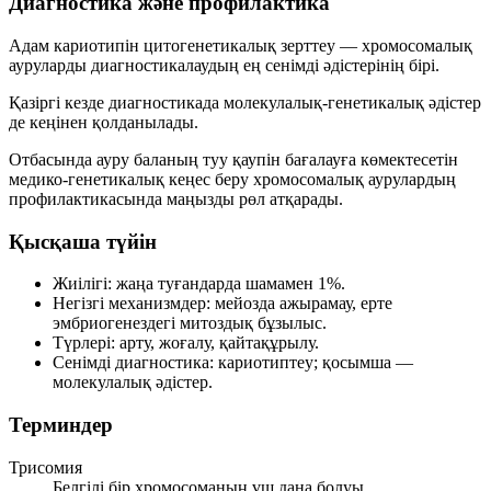
Диагностика және профилактика
Адам кариотипін
цитогенетикалық
зерттеу — хромосомалық
ауруларды диагностикалаудың ең сенімді әдістерінің бірі.
Қазіргі кезде диагностикада
молекулалық-генетикалық
әдістер
де кеңінен қолданылады.
Отбасында ауру баланың туу қаупін бағалауға көмектесетін
медико-генетикалық кеңес беру
хромосомалық аурулардың
профилактикасында маңызды рөл атқарады.
Қысқаша түйін
Жиілігі: жаңа туғандарда шамамен
1%
.
Негізгі механизмдер: мейозда ажырамау, ерте
эмбриогенездегі митоздық бұзылыс.
Түрлері: арту, жоғалу, қайтақұрылу.
Сенімді диагностика: кариотиптеу; қосымша —
молекулалық әдістер.
Терминдер
Трисомия
Белгілі бір хромосоманың үш дана болуы.