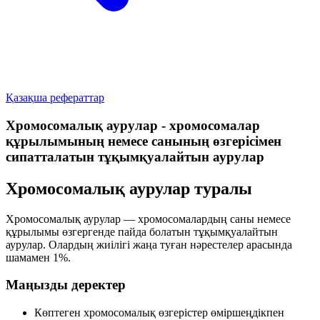
Қазақша рефераттар
Хромосомалық аурулар - хромосомалар
құрылымының немесе санының өзгерісімен
сипатталатын тұқымқуалайтын аурулар
Хромосомалық аурулар туралы
Хромосомалық аурулар — хромосомалардың
саны
немесе
құрылымы
өзгергенде пайда болатын тұқымқуалайтын
аурулар. Олардың жиілігі жаңа туған нәрестелер арасында
шамамен
1%
.
Маңызды деректер
Көптеген хромосомалық өзгерістер өміршеңдікпен