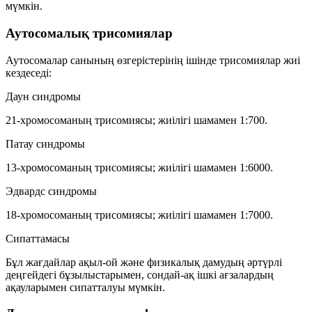
мүмкін.
Аутосомалық трисомиялар
Аутосомалар санының өзгерістерінің ішінде трисомиялар жиі
кездеседі:
Даун синдромы
21-хромосоманың трисомиясы; жиілігі шамамен
1:700
.
Патау синдромы
13-хромосоманың трисомиясы; жиілігі шамамен
1:6000
.
Эдвардс синдромы
18-хромосоманың трисомиясы; жиілігі шамамен
1:7000
.
Сипаттамасы
Бұл жағдайлар ақыл-ой және физикалық дамудың әртүрлі
деңгейдегі бұзылыстарымен, сондай-ақ ішкі ағзалардың
ақауларымен сипатталуы мүмкін.