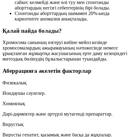
сәйкес келмейді және өлі туу мен спонтанды
аборттардың негізгі себептерінің бірі болады.
Спонтанды аборттардың шамамен
20%
-ында
кариотипте аномалия анықталады.
Қалай пайда болады?
Хромосома санының өзгеруі көбіне
мейоз
кезінде
хромосомалардың ажырамауының нәтижесінде немесе
ұрықтанған жұмыртқа жасушасының ерте даму кезеңіндегі
митоздық
бөлінудің бұзылыстарынан туындайды.
Аберрацияға әкелетін факторлар
Физикалық
Иондаушы сәулелер.
Химиялық
Дәрі-дәрмектер және әртүрлі мутагенді препараттар.
Вирустық
Вирусты гепатит, қызамық және басқа да жұқпалар.