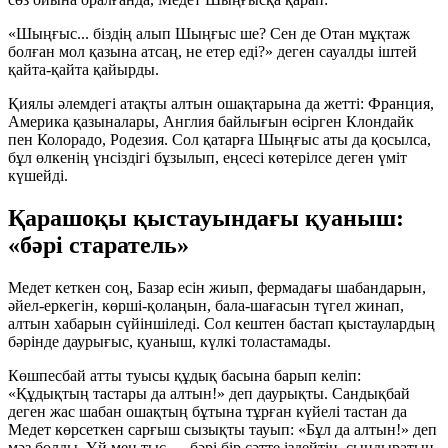
«Шыңғыс... біздің алып Шыңғыс ше? Сен де Отан мұқтаж
болған мол қазына атсаң, не етер еді?» деген сауалды іштей
қайта-қайта қайырды.
Қиялы әлемдегі атақты алтын ошақтарына да жетті: Франция,
Америка қазыналары, Англия байлығын өсірген Клондайк
пен Колорадо, Родезия. Сол қатарға Шыңғыс аты да қосылса,
бұл өлкенің үнсіздігі бұзылып, еңсесі көтерілсе деген үміт
күшейді.
Қарашоқы қыстауындағы қуаныш:
«бәрі старатель»
Медет кеткен соң, Базар есін жиып, фермадағы шабандарын,
әйел-еркегін, көрші-қолаңын, бала-шағасын түгел жинап,
алтын хабарын сүйіншіледі. Сол кештен бастап қыстаулардың
бәрінде даурығыс, қуаныш, күлкі толастамады.
Көшпесбай атты туысы құдық басына барып келіп:
«Құдықтың тастары да алтын!» деп даурықты. Сандықбай
деген жас шабан ошақтың бұтына тұрған күйелі тастан да
Медет көрсеткен сарғыш сызықты тауып: «Бұл да алтын!» деп
мәз болды. Үй мен тыс — бәрі бір сәтте іздейтін, сындыратын,