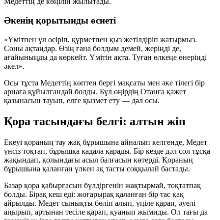
Медеттің де көңілін жылытады.
Әкенің қорытынды өсиеті
«Үмітпен ұл өсіріп, құрметпен қыз жетілдіріп жатырмыз.
Соны ақтаңдар. Өзің ғана болдым демей, жеріңді де,
ағайыныңды да көркейт. Үмітін ақта. Туған өлкеңе өнеріңді
әкел».
Осы тұста Медеттің көптен бергі мақсаты мен әке тілегі бір
арнаға құйылғандай болды. Бұл өңірдің Отанға қажет
қазынасын тауып, елге қызмет ету — дәл осы.
Қора тасындағы белгі: алтын жіп
Екеуі қораның тау жақ бұрышына айналып келгенде, Медет
үнсіз тоқтап, бұрышқа қадала қарады. Бір кезде дәл сол тұсқа
жақындап, қолындағы асыл балғасын көтерді. Қораның
бұрышына қаланған үлкен ақ тасты соққылай бастады.
Базар қора қабырғасын бүлдіргенін жақтырмай, тоқтатпақ
болды. Бірақ кеш еді: жоғарырақ қаланған бір тас қақ
айрылды. Медет сынықты бөліп алып, үңіле қарап, әуелі
аңырып, артынан тесіле қарап, қуанып жымиды. Ол тағы да