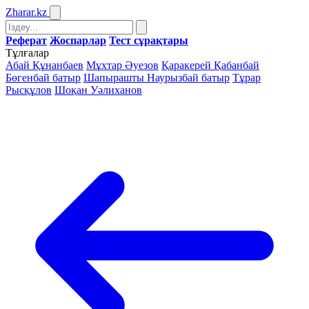
Zharar
.kz
Реферат
Жоспарлар
Тест сұрақтары
Тұлғалар
Абай Құнанбаев
Мұхтар Әуезов
Қаракерей Қабанбай
Бөгенбай батыр
Шапырашты Наурызбай батыр
Тұрар
Рысқұлов
Шоқан Уәлиханов