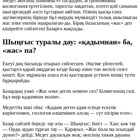
Медет әкесінің химияны ет пісіруден, астрономияны
космогония ертегісінен, тарихты лақаптан, есепті қой санынан
шығарғандай әлсіз тұстарын аяйтын. Өзінің қысқа ғана
әңгімелерінің бірінде бұл өңірдің мүмкіндігі толық ашылмаған
жас өлке екенін ишаралаған-ды. Бірақ баласының «жас» деп
кішірейте сөйлегені Базарға жақпады.
Шыңғыс туралы дау: «қадымнан» ба,
«жас» па?
Екеуі дөң басында отырып сөйлескен. Әңгіме үйлеспей,
қыстауға қарай аяңдаған кезде Базар өзіне тән желілі сөзге
көшті. Қос мұржалы аласа ескі қыстаудың үстінен кешкі түтін
бұрқырайды.
Базардың уәжі:
«Жас өлке деген немене сөз? Білмегеннің сөзі.
Бұл өңір қадымнан мәлім».
Медеттің ішкі ойы:
«Қадым деген адам есінде ескілік
көрінгенмен, геология өлшемімен алсаң — сүт пісірім есеп».
Базар сөйлей береді: тау аты — Шыңғыс; биігі — Хан; көк тау
— Орда; аудан тұрған тау — Қарауыл. «Жас бола ма осындай
дүние?» дейді. Медет дауласқан жоқ: әкесінің хикая дауына