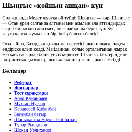
Шыңғыс «қойнын ашқан» күн
Сол жиында Медет жұртқа ой түйді: Шыңғыс — кәрі Шыңғыс
— Отан ұран салғанда алтыны мен асылын ала аттандырды;
сырт байлығын ғана емес, іш сарайын да беріп тұр. Бұл —
жауға қарсы жұмылған бірліктің балғын белгісі.
Осылайша, Базардың қиялы мен ертегісі шын олжаға, нақты
өндіріске алып келді. Майданнан, облыс орталығынан жырақ
жатқан, ғасырлар бойы үнсіз көрінген Шыңғыс бөктерінде де
патриоттық қызудың, шын жалынның жаңғырығы естілді.
Бөлімдер
Реферат
Жоспарлар
Тест сұрақтары
Абай Құнанбаев
Мұхтар Әуезов
Қаракерей Қабанбай
Бөгенбай батыр
Шапырашты Наурызбай батыр
Тұрар Рысқұлов
Шоқан Уәлиханов