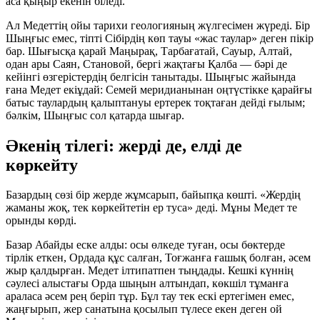
аса қыңыр екенін біледі.
Ал Медеттің ойы тарихи геологияның жүлгесімен жүреді. Бір
Шыңғыс емес, тіпті Сібірдің көп тауы «жас таулар» деген пікір
бар. Шығысқа қарай Маңырақ, Тарбағатай, Сауыр, Алтай,
одан ары Саян, Становой, бергі жақтағы Қалба — бәрі де
кейінгі өзгерістердің белгісін танытады. Шыңғыс жайында
ғана Медет екіұдай: Семей меридианынан оңтүстікке қарайғы
батыс таулардың қалыптануы ертерек тоқтаған дейді ғылым;
бәлкім, Шыңғыс сол қатарда шығар.
Әкенің тілегі: жерді де, елді де
көркейту
Базардың сөзі бір жерде жұмсарып, байыпқа көшті. «Жердің
жаманы жоқ, тек көркейтетін ер туса» деді. Мұны Медет те
орынды көрді.
Базар Абайды еске алды: осы өлкеде туған, осы бөктерде
тірлік еткен, Ордада құс салған, Тоғжанға ғашық болған, әсем
жыр қалдырған. Медет ілтипатпен тыңдады. Кешкі күннің
сәулесі алыстағы Орда шыңын алтындап, көкшіл тұманға
араласа әсем рең беріп тұр. Бұл тау тек ескі ертегімен емес,
жаңғырып, жер санатына қосылып түлесе екен деген ой