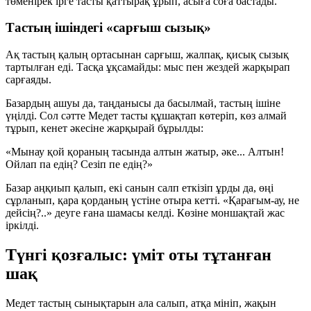
төменірек ірге тасты қаттырақ ұрып, асыға соға бастады.
Тастың ішіндегі «сарғыш сызық»
Ақ тастың қалың ортасынан сарғыш, жалпақ, қисық сызық
тартылған еді. Тасқа ұқсамайды: мыс пен жездей жарқырап
сарғаяды.
Базардың ашуы да, таңданысы да басылмай, тастың ішіне
үңілді. Сол сәтте Медет тасты құшақтап көтеріп, көз алмай
тұрып, кенет әкесіне жарқырай бұрылды:
«Мынау қой қораның тасында
алтын
жатыр, әке...
Алтын
!
Ойлап па едің? Сезіп пе едің?»
Базар аңқиып қалып, екі санын салп еткізіп ұрды да, өңі
сұрланып, қара қорданың үстіне отыра кетті. «Қарағым-ау, не
дейсің?..» деуге ғана шамасы келді. Көзіне моншақтай жас
іркілді.
Түнгі қозғалыс: үміт оты тұтанған
шақ
Медет тастың сынықтарын ала салып, атқа мініп, жақын