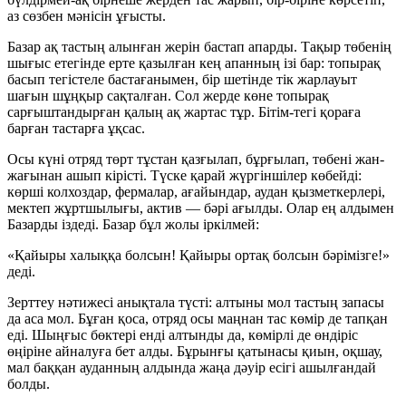
аз сөзбен мәнісін ұғысты.
Базар ақ тастың алынған жерін бастап апарды. Тақыр төбенің
шығыс етегінде ерте қазылған кең апанның ізі бар: топырақ
басып тегістеле бастағанымен, бір шетінде тік жарлауыт
шағын шұңқыр сақталған. Сол жерде көне топырақ
сарғыштандырған қалың ақ жартас тұр. Бітім-тегі қораға
барған тастарға ұқсас.
Осы күні отряд төрт тұстан қазғылап, бұрғылап, төбені жан-
жағынан ашып кірісті. Түске қарай жүргіншілер көбейді:
көрші колхоздар, фермалар, ағайындар, аудан қызметкерлері,
мектеп жұртшылығы, актив — бәрі ағылды. Олар ең алдымен
Базарды іздеді. Базар бұл жолы іркілмей:
«Қайыры халыққа болсын! Қайыры ортақ болсын бәрімізге!»
деді.
Зерттеу нәтижесі анықтала түсті: алтыны мол тастың запасы
да аса мол. Бұған қоса, отряд осы маңнан тас көмір де тапқан
еді. Шыңғыс бөктері енді алтынды да, көмірлі де өндіріс
өңіріне айналуға бет алды. Бұрынғы қатынасы қиын, оқшау,
мал баққан ауданның алдында жаңа дәуір есігі ашылғандай
болды.