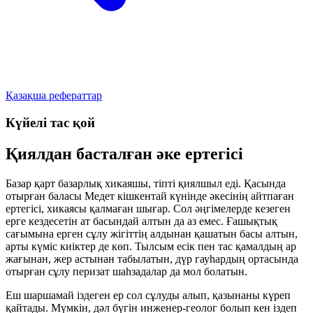
Қазақша рефераттар
Күйелі тас қой
Қиялдан басталған әке ертегісі
Базар қарт базарлық хикаяшы, тіпті қиялшыл еді. Қасында
отырған баласы Медет кішкентай күнінде әкесінің айтпаған
ертегісі, хикаясы қалмаған шығар. Сол әңгімелерде кезеген
ерге кездесетін ат басындай алтын да аз емес. Ғашықтық
сағымына ерген сұлу жігіттің алдынан қашатын басы алтын,
арты күміс киіктер де көп. Тылсым есік пен тас қамалдың ар
жағынан, жер астынан табылатын, дүр гауһардың ортасында
отырған сұлу перизат шаһзадалар да мол болатын.
Еш шаршамай іздеген ер сол сұлуды алып, қазынаны күреп
қайтады. Мүмкін, дәл бүгін инженер-геолог болып кен іздеп