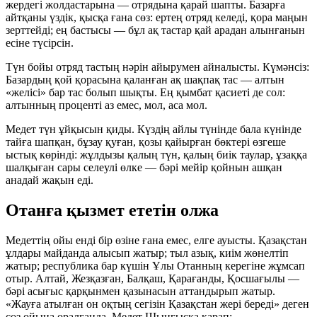
жердегі жолдастарына — отрядына қарай шапты. Базарға
айтқаны үздік, қысқа ғана сөз: ертең отряд келеді, қора маңын
зерттейді; ең бастысы — бұл ақ тастар қай арадан алынғанын
есіне түсірсін.
Түн бойы отряд тастың нәрін айырумен айналысты. Күмәнсіз:
Базардың қой қорасына қаланған ақ шақпақ тас — алтын
«желісі» бар тас болып шықты. Ең қымбат қасиеті де сол:
алтынның проценті аз емес, мол, аса мол.
Медет түн ұйқысын қиды. Күздің айлы түнінде бала күнінде
тайға шапқан, бұзау қуған, қозы қайырған бөктері өзгеше
ыстық көрінді: жұлдызы қалың түн, қалың биік таулар, ұзаққа
шалқыған сары селеулі өлке — бәрі мейір қойнын ашқан
анадай жақын еді.
Отанға қызмет ететін олжа
Медеттің ойы енді бір өзіне ғана емес, елге ауысты. Қазақстан
ұлдары майданда алысып жатыр; тыл азық, киім жөнелтіп
жатыр; республика бар күшін Ұлы Отанның керегіне жұмсап
отыр. Алтай, Жезқазған, Балқаш, Қарағанды, Қосшағылы —
бәрі асығыс қарқынмен қазынасын аттандырып жатыр.
«Жауға атылған он оқтың сегізін Қазақстан жері береді» деген
сөз ойына оралғанда, Медет Шыңғысқа қарап: