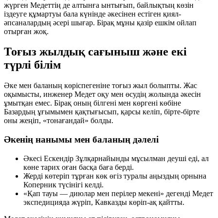
жүрген Медеттің де алтынға ынтығып, байлықтың көзін
іздеуге құмартуы бала күнінде әкесінен естіген қиял-
әпсаналардың әсері шығар. Бірақ мұны қазір ешкім ойлап
отырған жоқ.
Тоғыз жылдық сағыныш және екі
түрлі білім
Әке мен баланың көріспегеніне тоғыз жыл болыпты. Жас
оқымысты, инженер Медет оқу мен өсудің жолында әкесін
ұмытқан емес. Бірақ оның білгені мен көргені көбіне
Базардың ұғымымен қақтығысып, қарсы келіп, бірте-бірте
оны жеңіп, «тонағандай» болды.
Әкенің нанымы мен баланың дәлелі
Әкесі Ескендір Зұлқарнайынды мұсылман деуші еді, ал
көне тарих оған басқа баға берді.
Жерді көтеріп тұрған көк өгіз туралы аңыздың орнына
Коперник түсінігі келді.
«Қап тауы — диюлар мен перілер мекені» дегенді Медет
экспедицияда жүріп, Кавказды көріп-ақ қайтты.