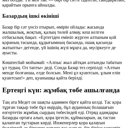
қарайтын орынға айналды.
Базардың ішкі өкініші
Базар бір сәт үнсіз отырып, өмірін ойлады: жасында
жалшылық, жоқтық, қалың төлей алмау, кеш келген
отбасылық бақыт. «Ертегіден емініп жүрген алтыным қой
қораның тасында, құдығымның басында, ошақ қасында
жатыпты» дегенде, үй ішінің жүзі мұңға да, мүсіркеуге де
ауысты.
Көшпесбай мойымай: «Алпыс жыл айтқан алтынды табатын
ұл тудың. Ол тапты» деді. Сонда Базар тез серпілді: «Алтын
менде болғанша, елде болсын. Мені ұл қуантсын, ұлым елін
қуантсын!» деп, қуанышқа қайта берілді.
Ертеңгі күн: жұмбақ төбе ашылғанда
Таң ата Медет он шақты адаммен бірге қайта келді. Тас қора
тұрған тақыр төбе бұл өңірдің, бұл ауданның болашағын
өзгертетін жұмбақ сырдың төбесіндей еді. Отряд адамдары
Базарды ортаға алып, қора іргесін, құймаларын, ақ тастан
қаланған тұстарын көрді. Инженерлер қора қалауын
бүлдірмей-ақ бірнеше жерден тас жарып, бір-біріне көрсетіп,