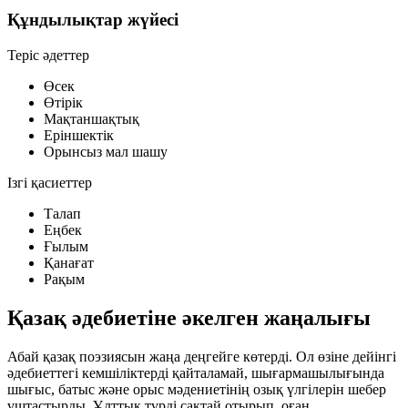
Құндылықтар жүйесі
Теріс әдеттер
Өсек
Өтірік
Мақтаншақтық
Еріншектік
Орынсыз мал шашу
Ізгі қасиеттер
Талап
Еңбек
Ғылым
Қанағат
Рақым
Қазақ әдебиетіне әкелген жаңалығы
Абай қазақ поэзиясын жаңа деңгейге көтерді. Ол өзіне дейінгі
әдебиеттегі кемшіліктерді қайталамай, шығармашылығында
шығыс, батыс және орыс мәдениетінің озық үлгілерін шебер
ұштастырды. Ұлттық түрді сақтай отырып, оған