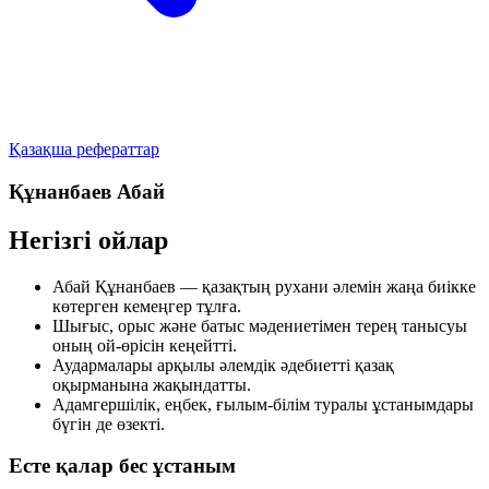
Қазақша рефераттар
Құнанбаев Абай
Негізгі ойлар
Абай Құнанбаев — қазақтың рухани әлемін жаңа биікке
көтерген кемеңгер тұлға.
Шығыс, орыс және батыс мәдениетімен терең танысуы
оның ой-өрісін кеңейтті.
Аудармалары арқылы әлемдік әдебиетті қазақ
оқырманына жақындатты.
Адамгершілік, еңбек, ғылым-білім туралы ұстанымдары
бүгін де өзекті.
Есте қалар бес ұстаным