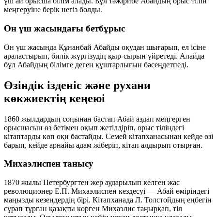
үш ай орысша білім алады. Бұл тәжірибе Абайдың орыс тілін
меңгеруіне берік негіз болды.
Он үш жасындағы бетбұрыс
Он үш жасында Құнанбай Абайды оқудан шығарып, ел ісіне
араластырып, билік жүргізудің қыр-сырын үйретеді. Алайда
бұл Абайдың білімге деген құштарлығын бәсеңдетпеді.
Өзіндік ізденіс және рухани
көкжиектің кеңеюі
1860 жылдардың соңынан бастап Абай аздап меңгерген
орысшасын өз бетімен оқып жетілдіріп, орыс тіліндегі
кітаптарды көп оқи бастайды. Семей кітапханасынан кейде өзі
барып, кейде арнайы адам жіберіп, кітап алдырып отырған.
Михаэлиспен танысу
1870 жылы Петербургтен жер аударылып келген жас
революционер Е.П. Михаэлиспен кездесуі — Абай өміріндегі
маңызды кезеңдердің бірі. Кітапханада Л. Толстойдың еңбегін
сұрап тұрған қазақты көрген Михаэлис таңырқап, тіл