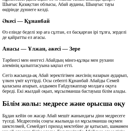
Шығыс Қазақстан облысы, Абай ауданы, Шыңғыс тауы
өңірінде дүниеге келді.
Әкесі — Құнанбай
Өз елінде беделі зор аға сұлтан, ел басқарған ірі тұлға, зерделі
де қайратты ел ағасы.
Анасы — Ұлжан, әжесі — Зере
Тәрбиесі мен өнегесі Абайдың мінез-құлқы мен рухани
әлемінің қалыптасуына ықпал етті.
Сегіз жасында-ақ Абай зеректігімен әкесінің назарын аударып,
үлкен үміт күттірді. Осы себепті Құнанбай Абайды Семей
қаласына апарып, алдымен Ғабдулжаппар молдаға оқуға
береді. Екі жылдай оқып, мұсылманша бастауыш білім алады.
Білім жолы: медресе және орысша оқу
Бұдан кейін он жасар Абай мешіт жанындағы діни медресеге
түседі. Медресенің соңғы жылында ол мұсылманша оқумен
шектелмей, Семейдегі приход мектебіне де қатысып, шамамен