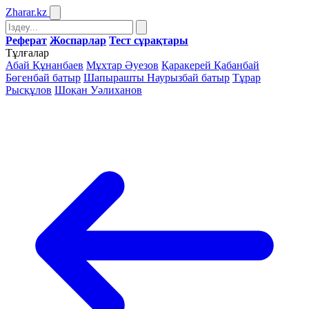
Zharar
.kz
Реферат
Жоспарлар
Тест сұрақтары
Тұлғалар
Абай Құнанбаев
Мұхтар Әуезов
Қаракерей Қабанбай
Бөгенбай батыр
Шапырашты Наурызбай батыр
Тұрар
Рысқұлов
Шоқан Уәлиханов