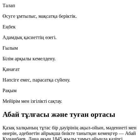
Талап
Өсуге ұмтылыс, мақсатқа беріктік.
Еңбек
Адамдық қасиеттің өзегі.
Ғылым
Білім арқылы кемелдену.
Қанағат
Нәпсіге емес, парасатқа сүйену.
Рақым
Мейірім мен ізгілікті сақтау.
Абай тұлғасы және туған ортасы
Қазақ халқының тұтас бір дәуірінің ақыл-ойын, мәдениеті мен
өнерін, әдебиетін айрықша биікте танытқан кемеңгер — Абай
Құнанбаев. Дана ақын 1845 жылы тамыз айында қазіргі