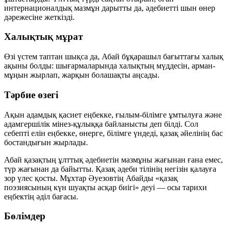
интернационалдық мазмұн дарытты да, әдебиетті шын өнер
дәрежесіне жеткізді.
Халықтық мұрат
Өзі үстем таптан шықса да, Абай бұқарашыл бағыттағы халық
ақыны болды: шығармаларында халықтың мүддесін, арман-
мұңын жырлап, жарқын болашақты аңсады.
Тәрбие өзегі
Ақын адамдық қасиет еңбекке, ғылым-білімге ұмтылуға және
адамгершілік мінез-құлыққа байланысты деп білді. Сол
себепті елін еңбекке, өнерге, білімге үндеді, қазақ әйелінің бас
бостандығын жырлады.
Абай қазақтың ұлттық әдебиетін мазмұны жағынан ғана емес,
түр жағынан да байытты. Қазақ әдеби тілінің негізін қалауға
зор үлес қосты. Мұхтар Әуезовтің Абайды «қазақ
поэзиясының күн шуақты асқар биігі» деуі — осы тарихи
еңбектің әділ бағасы.
Бөлімдер