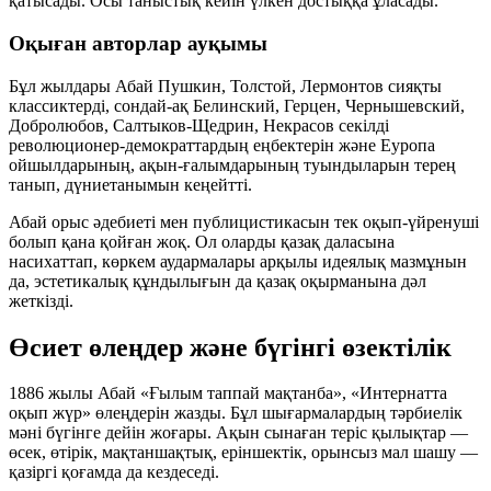
қатысады. Осы таныстық кейін үлкен достыққа ұласады.
Оқыған авторлар ауқымы
Бұл жылдары Абай Пушкин, Толстой, Лермонтов сияқты
классиктерді, сондай-ақ Белинский, Герцен, Чернышевский,
Добролюбов, Салтыков-Щедрин, Некрасов секілді
революционер-демократтардың еңбектерін және Еуропа
ойшылдарының, ақын-ғалымдарының туындыларын терең
танып, дүниетанымын кеңейтті.
Абай орыс әдебиеті мен публицистикасын тек оқып-үйренуші
болып қана қойған жоқ. Ол оларды қазақ даласына
насихаттап, көркем аудармалары арқылы идеялық мазмұнын
да, эстетикалық құндылығын да қазақ оқырманына дәл
жеткізді.
Өсиет өлеңдер және бүгінгі өзектілік
1886 жылы Абай «Ғылым таппай мақтанба», «Интернатта
оқып жүр» өлеңдерін жазды. Бұл шығармалардың тәрбиелік
мәні бүгінге дейін жоғары. Ақын сынаған теріс қылықтар —
өсек, өтірік, мақтаншақтық, еріншектік, орынсыз мал шашу —
қазіргі қоғамда да кездеседі.