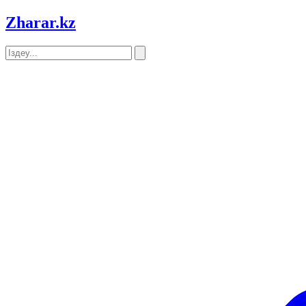
Zharar
.kz