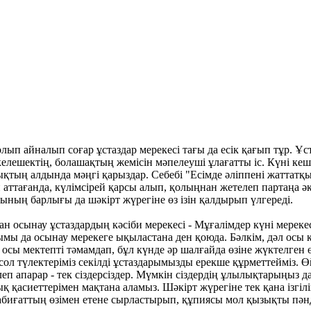
 айналып соғар ұстаздар мерекесі тағы да есік қағып тұр. Ұста
, келешектің, болашақтың жемісін мәпелеуші ұлағатты іс. Күні ке
ықтың алдында мәңгі қарыздар. Себебі "Есімде әліппені жаттатқы
 аттағанда, күлімсірей қарсы алып, қолыңнан жетелеп партаңа 
ның барлығы да шәкірт жүрегіне өз ізін қалдырып үлгереді.
 осынау ұстаздардың кәсіби мерекесі - Мұғалімдер күні мерекесі
мы да осынау мерекеге ықыластана ден қоюда. Бәлкім, дәл осы к
 осы мектепті тәмамдап, бұл күнде әр шалғайда өзіне жүктелген 
 сол түлектеріміз секілді ұстаздарымызды ерекше құрметтейміз. Ө
еп апарар - тек сіздерсіздер. Мүмкін сіздердің ұлылықтарыңыз да
ық қасиеттерімен мақтана аламыз. Шәкірт жүрегіне тек қана ізгіл
, табиғаттың өзімен етене сырластырып, құпиясы мол қызықты п