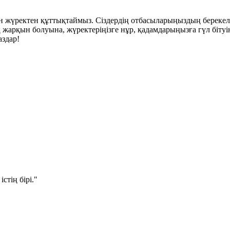
шын жүректен құттықтаймыз. Сіздердің отбасыларыңыздың берекел
ң жарқын болуына, жүректеріңізге нұр, қадамдарыңызға гүл бітуі
аздар!
стің бірі."