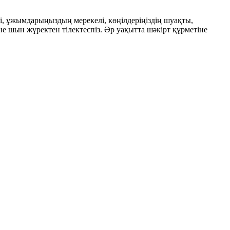
і, ұжымдарыңыздың мерекелі, көңілдеріңіздің шуақты,
не шын жүректен тілектеспіз. Әр уақытта шәкірт құрметіне