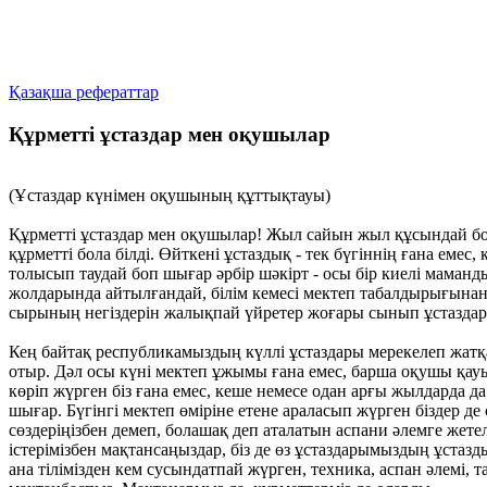
Қазақша рефераттар
Құрметті ұстаздар мен оқушылар
(Ұстаздар күнімен оқушының құттықтауы)
Құрметті ұстаздар мен оқушылар! Жыл сайын жыл құсындай болып
құрметті бола білді. Өйткені ұстаздық - тек бүгіннің ғана емес
толысып таудай боп шығар әрбір шәкірт - осы бір киелі маманд
жолдарында айтылғандай, білім кемесі мектеп табалдырығынан
сырының негіздерін жалықпай үйретер жоғары сынып ұстаздары
Кең байтақ республикамыздың күллі ұстаздары мерекелеп жатқан
отыр. Дәл осы күні мектеп ұжымы ғана емес, барша оқушы қауы
көріп жүрген біз ғана емес, кеше немесе одан арғы жылдарда да
шығар. Бүгінгі мектеп өміріне етене араласып жүрген біздер де
сөздеріңізбен демеп, болашақ деп аталатын аспани әлемге жетел
істерімізбен мақтансаңыздар, біз де өз ұстаздарымыздың ұстазд
ана тілімізден кем сусындатпай жүрген, техника, аспан әлемі