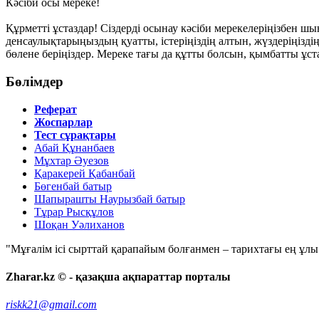
Кәсіби осы мереке!
Құрметті ұстаздар! Сіздерді осынау кәсіби мерекелеріңізбен 
денсаулықтарыңыздың қуатты, істеріңіздің алтын, жүздеріңізді
бөлене беріңіздер. Мереке тағы да құтты болсын, қымбатты ұст
Бөлімдер
Реферат
Жоспарлар
Тест сұрақтары
Абай Құнанбаев
Мұхтар Әуезов
Қаракерей Қабанбай
Бөгенбай батыр
Шапырашты Наурызбай батыр
Тұрар Рысқұлов
Шоқан Уәлиханов
"Мұғалім ісі сырттай қарапайым болғанмен – тарихтағы ең ұлы і
Zharar.kz © - қазақша ақпараттар порталы
riskk21@gmail.com