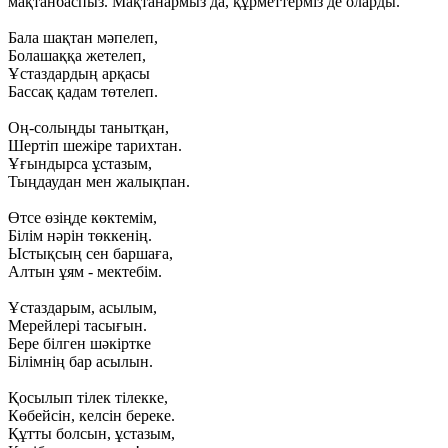
мақтанбаспыз. Мақтанармыз да, құрметтерміз де оларды.
Бала шақтан мәпелеп,
Болашаққа жетелеп,
Ұстаздардың арқасы
Бассақ қадам төтелеп.
Оң-солыңды танытқан,
Шертіп шежіре тарихтан.
Ұғындырса ұстазым,
Тыңдаудан мен жалықпан.
Өтсе өзіңде көктемім,
Білім нәрін төккенің.
Ыстықсың сен баршаға,
Алтын ұям - мектебім.
Ұстаздарым, асылым,
Мерейлері тасығын.
Бере білген шәкіртке
Білімнің бар асылын.
Қосылып тілек тілекке,
Көбейсін, келсін береке.
Құтты болсын, ұстазым,