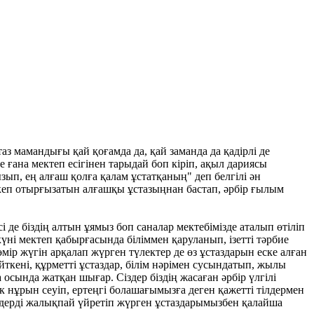
з мамандығы қай қоғамда да, қай заманда да қадірлі де
ше ғана мектеп есігінен тарыдай боп кіріп, ақыл дариясы
зып, ең алғаш қолға қалам ұстатқаның" деп белгілі ән
әкеп отырғызатын алғашқы ұстазыңнан бастап, әрбір ғылым
 де біздің алтын ұямыз боп саналар мектебімізде аталып өтіліп
үні мектеп қабырғасында біліммен қаруланып, ізетті тәрбие
өмір жүгін арқалап жүрген түлектер де өз ұстаздарын еске алған
йткені, құрметті ұстаздар, білім нәрімен сусындатып, жылы
 осында жатқан шығар. Сіздер біздің жасаған әрбір үлгілі
ік нұрын сеуіп, ертеңгі болашағымызға деген қажетті тілдермен
әндерді жалықпай үйретіп жүрген ұстаздарымызбен қалайша