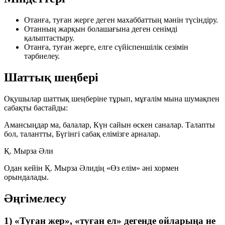
Отанға, туған жерге деген махаббаттың мәнін түсіндіру.
Отанның жарқын болашағына деген сенімді
қалыптастыру.
Отанға, туған жерге, елге сүйіспеншілік сезімін
тәрбиелеу.
Шаттық шеңбері
Оқушылар шаттық шеңберіне тұрып, мұғалім мына шумақпен
сабақты бастайды:
Амансыңдар ма, балалар, Күн сайын өскен саналар. Талапты
бол, талантты, Бүгінгі сабақ елімізге арналар.
Қ. Мырза Әли
Одан кейін Қ. Мырза Әлидің «Өз елім» әні хормен
орындалады.
Әңгімелесу
1) «Туған жер», «туған ел» дегенде ойларыңа не