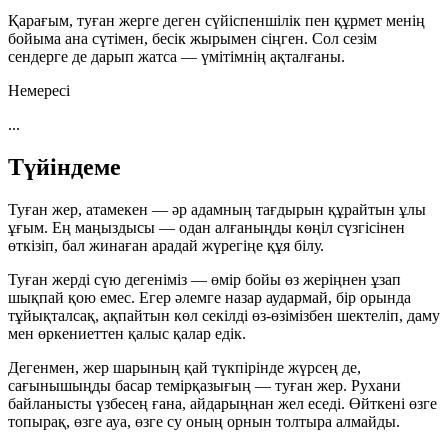
Қарағым, туған жерге деген сүйіспеншілік пен құрмет менің
бойыма ана сүтімен, бесік жырымен сіңген. Сол сезім
сендерге де дарып жатса — үмітімнің ақталғаны.
Немересі
...
Түйіндеме
Туған жер, атамекен — әр адамның тағдырын құрайтын ұлы
ұғым. Ең маңыздысы — одан алғаныңды көңіл сүзгісінен
өткізіп, бал жинаған арадай жүрегіңе құя білу.
Туған жерді сүю дегеніміз — өмір бойы өз жеріңнен ұзап
шықпай қою емес. Егер әлемге назар аудармай, бір орында
тұйықталсақ, ақпайтын көл секілді өз-өзімізбен шектеліп, даму
мен өркениеттен қалыс қалар едік.
Дегенмен, жер шарының қай түкпірінде жүрсең де,
сағынышыңды басар темірқазығың —
туған жер
. Рухани
байланысты үзбесең ғана, айдарыңнан жел еседі. Өйткені өзге
топырақ, өзге ауа, өзге су оның орнын толтыра алмайды.