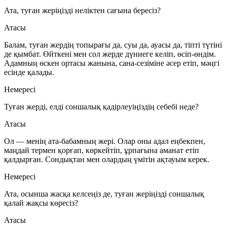
Ата, туған жеріңізді неліктен сағына бересіз?
Атасы
Балам, туған жердің топырағы да, суы да, ауасы да, тіпті түтіні
де қымбат. Өйткені мен сол жерде дүниеге келіп, өсіп-өндім.
Адамның өскен ортасы жанына, сана-сезіміне әсер етіп, мәңгі
есінде қалады.
Немересі
Туған жерді, елді соншалық қадірлеуіңіздің себебі неде?
Атасы
Ол — менің ата-бабамның жері. Олар оны адал еңбекпен,
маңдай термен қорғап, көркейтіп, ұрпағына аманат етіп
қалдырған. Сондықтан мен олардың үмітін ақтауым керек.
Немересі
Ата, осынша жасқа келсеңіз де, туған жеріңізді соншалық
қалай жақсы көресіз?
Атасы