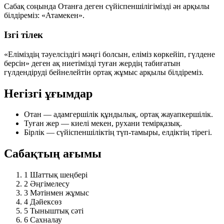
Сабақ соңында Отанға деген сүйіспеншілігімізді ән арқылы
білдіреміз:
«Атамекен»
.
Ізгі тілек
«Еліміздің тәуелсіздігі мәңгі болсын, еліміз көркейіп, гүлдене
берсін» деген ақ ниетімізді туған жердің табиғатын
гүлдендіруді бейнелейтін ортақ жұмыс арқылы білдіреміз.
Негізгі ұғымдар
Отан
— адамгершілік құндылық, ортақ жауапкершілік.
Туған жер
— киелі мекен, рухани темірқазық.
Бірлік
— сүйіспеншіліктің түп-тамыры, елдіктің тірегі.
Сабақтың ағымы
1
Шаттық шеңбері
2
Әңгімелесу
3
Мәтінмен жұмыс
4
Дәйексөз
5
Тыныштық сәті
6
Сахналау