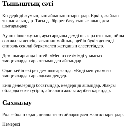
Тыныштық сәті
Көздеріңді жұмып, ыңғайланып отырыңдар. Еркін, жайлап
тыныс алыңдар. Тағы да бір рет баяу тыныс алып, дем
шығарыңдар.
Ауаны ішке жұтып, ауыз арқылы демді шығара отырып, ойша
сол жылы лептің аяғыңнан мойныңа дейін бүкіл денеңді
спираль секілді бүркемелеп жатқанын елестетіңдер.
Дем шығарғанда іштей:
«Мен өз сезімімді ұнамсыз
эмоциялардан арылттым»
деп айтыңдар.
Одан кейін екі рет дем шығарғанда:
«Енді мен ұнамсыз
эмоциялардан арылдым»
деңдер.
Енді денелеріңді босатыңдар, көздеріңді ашыңдар. Жақсы
ойларды еске түсіріп, айналаға жылы жүзбен қараңдар.
Сахналау
Рөлге бөліп оқып, диалогты өз ойларыңмен жалғастырыңдар.
Немересі