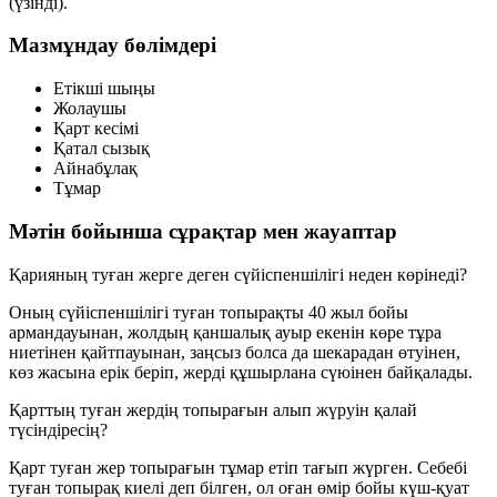
(үзінді).
Мазмұндау бөлімдері
Етікші шыңы
Жолаушы
Қарт кесімі
Қатал сызық
Айнабұлақ
Тұмар
Мәтін бойынша сұрақтар мен жауаптар
Қарияның туған жерге деген сүйіспеншілігі неден көрінеді?
Оның сүйіспеншілігі туған топырақты
40 жыл бойы
армандауынан
, жолдың қаншалық ауыр екенін көре тұра
ниетінен қайтпауынан
, заңсыз болса да шекарадан өтуінен,
көз жасына ерік беріп, жерді құшырлана сүюінен байқалады.
Қарттың туған жердің топырағын алып жүруін қалай
түсіндіресің?
Қарт туған жер топырағын
тұмар
етіп тағып жүрген. Себебі
туған топырақ киелі деп білген, ол оған өмір бойы күш-қуат