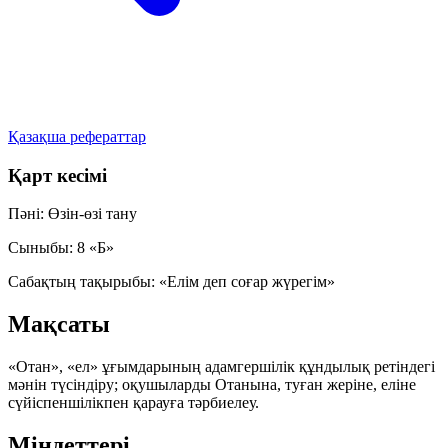
Қазақша рефераттар
Қарт кесімі
Пәні:
Өзін-өзі тану
Сыныбы:
8 «Б»
Сабақтың тақырыбы:
«Елім деп соғар жүрегім»
Мақсаты
«Отан», «ел» ұғымдарының адамгершілік құндылық ретіндегі
мәнін түсіндіру; оқушыларды Отанына, туған жеріне, еліне
сүйіспеншілікпен қарауға тәрбиелеу.
Міндеттері