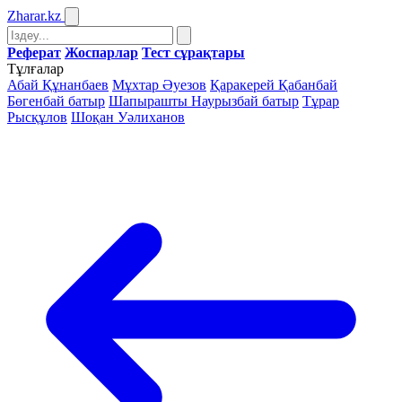
Zharar
.kz
Реферат
Жоспарлар
Тест сұрақтары
Тұлғалар
Абай Құнанбаев
Мұхтар Әуезов
Қаракерей Қабанбай
Бөгенбай батыр
Шапырашты Наурызбай батыр
Тұрар
Рысқұлов
Шоқан Уәлиханов