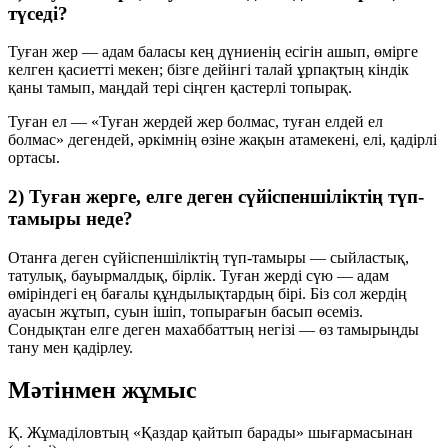
түседі?
Туған жер
— адам баласы кең дүниенің есігін ашып, өмірге
келген қасиетті мекен; бізге дейінгі талай ұрпақтың кіндік
қаны тамып, маңдай тері сіңген қастерлі топырақ.
Туған ел
— «Туған жердей жер болмас, туған елдей ел
болмас» дегендей, әркімнің өзіне жақын атамекені, елі, қадірлі
ортасы.
2) Туған жерге, елге деген сүйіспеншіліктің түп-
тамыры неде?
Отанға деген сүйіспеншіліктің түп-тамыры —
сыйластық,
татулық, бауырмалдық, бірлік
. Туған жерді сүю — адам
өміріндегі ең бағалы құндылықтардың бірі. Біз сол жердің
ауасын жұтып, суын ішіп, топырағын басып өсеміз.
Сондықтан елге деген махаббаттың негізі — өз тамырыңды
тану мен қадірлеу.
Мәтінмен жұмыс
Қ. Жұмаділовтың «Қаздар қайтып барады» шығармасынан