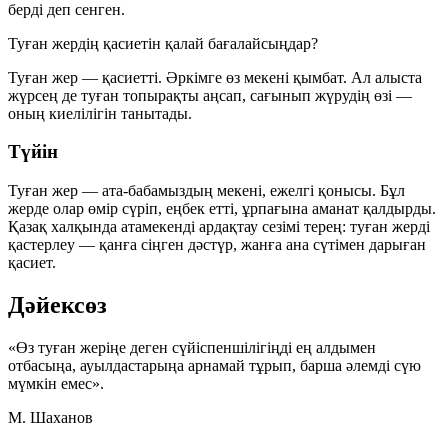
берді деп сенген.
Туған жердің қасиетін қалай бағалайсыңдар?
Туған жер — қасиетті. Әркімге өз мекені қымбат. Ал алыста
жүрсең де туған топырақты аңсап, сағынып жүрудің өзі —
оның киелілігін танытады.
Түйін
Туған жер — ата-бабамыздың мекені, ежелгі қонысы. Бұл
жерде олар өмір сүріп, еңбек етті, ұрпағына аманат қалдырды.
Қазақ халқында атамекенді ардақтау сезімі терең: туған жерді
қастерлеу — қанға сіңген дәстүр, жанға ана сүтімен дарыған
қасиет.
Дәйексөз
«Өз туған жеріңе деген сүйіспеншілігіңді ең алдымен
отбасыңа, ауылдастарыңа арнамай тұрып, барша әлемді сүю
мүмкін емес».
М. Шаханов