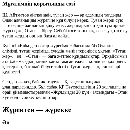
Мұғалімнің қорытынды сөзі
Ш. Айтматов айтқандай, туған жер — әр адамның тағдыры.
Одан алғаныңды жүрегіңе құя білуің керек. Туған жерді сүю
— өз еліңе байланып қалу емес: жер шарының қай түкпірінде
жүрсең де, Отан — біреу. Себебі өзге топырақ, өзге ауа, өзге су
туған жердің орнын баса алмайды.
Бүгінгі «Елім деп соғар жүрегім» сабағында біз Отанды,
елімізді, туған жерімізді сүюдің мәнін тереңірек ұқтық. «Туған
жер», «ел», «Отан» — баға жетпес құндылықтар. Әрқайсымыз
ата-бабамыздың кіндік қаны тамған ежелгі қонысты қадірлеп,
қастерлеп, бағалай білуге тиіспіз. Туған жер — қасиетті әрі
құдіретті.
Сендер — кең байтақ, тәуелсіз Қазақстанның жас
ұландарысыңдар. Бұл сабақ ҚР Тәуелсіздігінің 20 жылдығына
орай ұйымдастырылған «Жұлдызды 20 күн» аясындағы «Отан
күнімен» сәйкес келіп отыр.
Жүректен — жүрекке
Ән