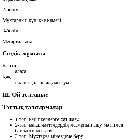
2-бөлім
Мұхтардың күшікке көмегі
3-бөлім
Мейірімді ана
Сөздік жұмысы
Бәкене
аласа
Қақ
іркіліп қалған жауын суы
III. Ой толғаныс
Топтық тапсырмалар
1-топ:
кейіпкерлерге хат жазу.
2-топ:
мақал-мәтелдердің мазмұнын ашу, мәтінмен
байланысын табу.
3-топ:
Мұхтарға мінездеме беру.