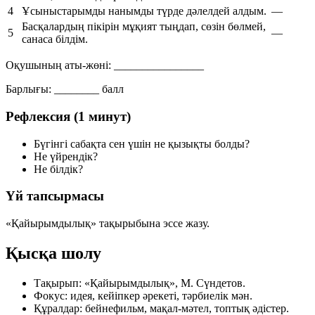
4
Ұсыныстарымды нанымды түрде дәлелдей алдым.
—
Басқалардың пікірін мұқият тыңдап, сөзін бөлмей,
5
—
санаса білдім.
Оқушының аты-жөні:
________________
Барлығы:
________ балл
Рефлексия (1 минут)
Бүгінгі сабақта сен үшін не қызықты болды?
Не үйрендік?
Не білдік?
Үй тапсырмасы
«Қайырымдылық» тақырыбына эссе жазу.
Қысқа шолу
Тақырып:
«Қайырымдылық», М. Сүндетов.
Фокус:
идея, кейіпкер әрекеті, тәрбиелік мән.
Құралдар:
бейнефильм, мақал-мәтел, топтық әдістер.