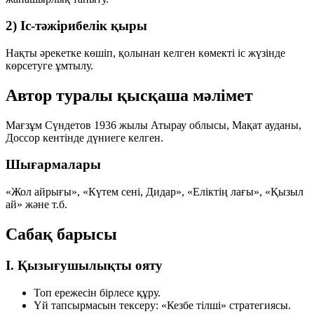
2) Іс-тәжірибелік қыры
Нақты әрекетке көшіп, қолынан келген көмекті іс жүзінде
көрсетуге ұмтылу.
Автор туралы қысқаша мәлімет
Мағзұм Сүндетов
1936 жылы Атырау облысы, Мақат ауданы,
Доссор кентінде дүниеге келген.
Шығармалары
«Жол айрығы», «Күтем сені, Дидар», «Еліктің лағы», «Қызыл
ай» және т.б.
Сабақ барысы
I. Қызығушылықты ояту
Топ ережесін бірлесе құру.
Үй тапсырмасын тексеру: «Кезбе тілші» стратегиясы.