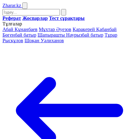
Zharar
.kz
Реферат
Жоспарлар
Тест сұрақтары
Тұлғалар
Абай Құнанбаев
Мұхтар Әуезов
Қаракерей Қабанбай
Бөгенбай батыр
Шапырашты Наурызбай батыр
Тұрар
Рысқұлов
Шоқан Уәлиханов