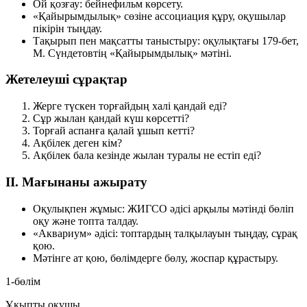
Ой қозғау: бейнефильм көрсету.
«Қайырымдылық» сөзіне ассоциация құру, оқушылар
пікірін тыңдау.
Тақырып пен мақсатты таныстыру: оқулықтағы 179-бет,
М. Сүндетовтің «Қайырымдылық» мәтіні.
Жетелеуші сұрақтар
Жерге түскен торғайдың халі қандай еді?
Сұр жылан қандай күш көрсетті?
Торғай аспанға қалай ұшып кетті?
Ақбілек деген кім?
Ақбілек бала кезінде жылан туралы не естіп еді?
II. Мағынаны ажырату
Оқулықпен жұмыс: ЖИГСО әдісі арқылы мәтінді бөліп
оқу және топта талдау.
«Аквариум» әдісі: топтардың талқылауын тыңдау, сұрақ
қою.
Мәтінге ат қою, бөлімдерге бөлу, жоспар құрастыру.
1-бөлім
Ұқыпты оқушы