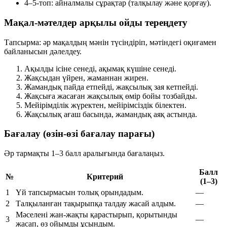
4–5-топ:
айналмалы сұрақтар (талқылау және қорғау).
Мақал-мәтелдер арқылы ойды тереңдету
Тапсырма: әр мақалдың мәнін түсіндіріп, мәтіндегі оқиғамен
байланысын дәлелдеу.
Ақылды ісіне сенеді, ақымақ күшіне сенеді.
Жақсыдан үйрен, жаманнан жирен.
Жамандық пайда етпейді, жақсылық зая кетпейді.
Жақсыға жасаған жақсылық өмір бойы тозбайды.
Мейірімділік жүректен, мейірімсіздік білектен.
Жақсылық ағаш басында, жамандық аяқ астында.
Бағалау (өзін-өзі бағалау парағы)
Әр тармақты
1–3 балл
аралығында бағалаңыз.
Балл
№
Критерий
(1–3)
1
Үй тапсырмасын толық орындадым.
—
2
Талқыланған тақырыпқа талдау жасай алдым.
—
Мәселені жан-жақты қарастырып, қорытынды
3
—
жасап, өз ойымды ұсындым.