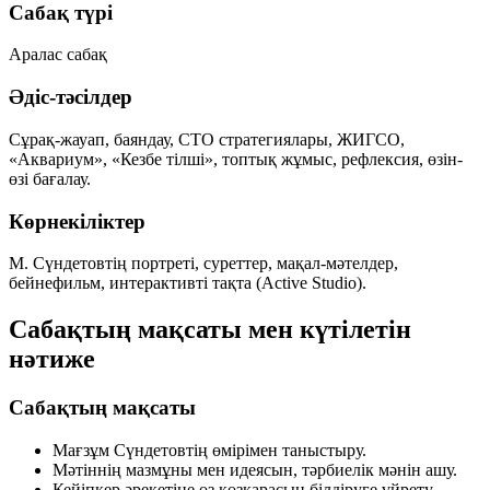
Сабақ түрі
Аралас сабақ
Әдіс-тәсілдер
Сұрақ-жауап, баяндау, СТО стратегиялары, ЖИГСО,
«Аквариум», «Кезбе тілші», топтық жұмыс, рефлексия, өзін-
өзі бағалау.
Көрнекіліктер
М. Сүндетовтің портреті, суреттер, мақал-мәтелдер,
бейнефильм, интерактивті тақта (Active Studio).
Сабақтың мақсаты мен күтілетін
нәтиже
Сабақтың мақсаты
Мағзұм Сүндетовтің өмірімен таныстыру.
Мәтіннің мазмұны мен идеясын, тәрбиелік мәнін ашу.
Кейіпкер әрекетіне өз көзқарасын білдіруге үйрету.