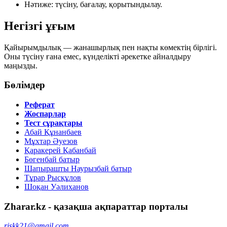
Нәтиже:
түсіну, бағалау, қорытындылау.
Негізгі ұғым
Қайырымдылық — жанашырлық пен нақты көмектің бірлігі.
Оны түсіну ғана емес, күнделікті әрекетке айналдыру
маңызды.
Бөлімдер
Реферат
Жоспарлар
Тест сұрақтары
Абай Құнанбаев
Мұхтар Әуезов
Қаракерей Қабанбай
Бөгенбай батыр
Шапырашты Наурызбай батыр
Тұрар Рысқұлов
Шоқан Уәлиханов
Zharar.kz - қазақша ақпараттар порталы
riskk21@gmail.com