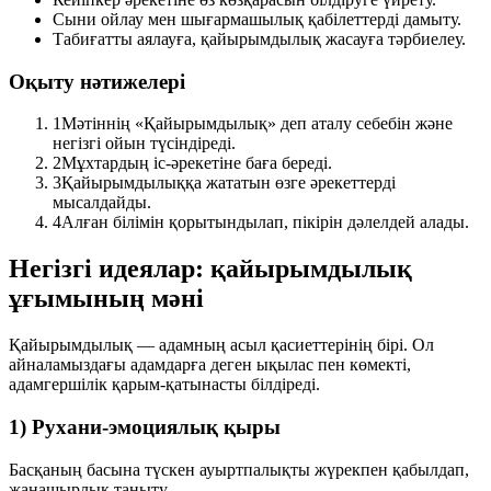
Сыни ойлау мен шығармашылық қабілеттерді дамыту.
Табиғатты аялауға, қайырымдылық жасауға тәрбиелеу.
Оқыту нәтижелері
1
Мәтіннің «Қайырымдылық» деп аталу себебін және
негізгі ойын түсіндіреді.
2
Мұхтардың іс-әрекетіне баға береді.
3
Қайырымдылыққа жататын өзге әрекеттерді
мысалдайды.
4
Алған білімін қорытындылап, пікірін дәлелдей алады.
Негізгі идеялар: қайырымдылық
ұғымының мәні
Қайырымдылық
— адамның асыл қасиеттерінің бірі. Ол
айналамыздағы адамдарға деген ықылас пен көмекті,
адамгершілік қарым-қатынасты білдіреді.
1) Рухани-эмоциялық қыры
Басқаның басына түскен ауыртпалықты жүрекпен қабылдап,
жанашырлық таныту.