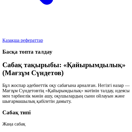
Қазақша рефераттар
Басқа топта талдау
Сабақ тақырыбы: «Қайырымдылық»
(Мағзұм Сүндетов)
Бұл жоспар әдебиеттік оқу сабағына арналған. Негізгі назар —
Мағзұм Сүндетовтің «Қайырымдылық» мәтінін талдау, идеясы
мен тәрбиелік мәнін ашу, оқушылардың сыни ойлауын және
шығармашылық қабілетін дамыту.
Сабақ типі
Жаңа сабақ