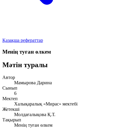
Қазақша рефераттар
Менің туған өлкем
Мәтін туралы
Автор
Мамырова Дарина
Сынып
6
Мектеп
Халықаралық «Мирас» мектебі
Жетекші
Молдағалықова Қ.Т.
Тақырып
Менің туған өлкем