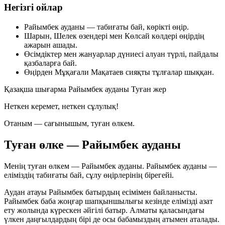
Негізгі ойлар
Райымбек ауданы — табиғаты бай, көрікті өңір.
Шарын, Шелек өзендері мен Көлсай көлдері өңірдің
ажарын ашады.
Өсімдіктер мен жануарлар дүниесі алуан түрлі, пайдалы
қазбаларға бай.
Өңірден Мұқағали Мақатаев сияқты тұлғалар шыққан.
Қазақша шығарма
Райымбек ауданы
Туған жер
Неткен керемет, неткен сұлулық!
Отаным — сағынышым, туған өлкем.
Туған өлке — Райымбек ауданы
Менің туған өлкем —
Райымбек ауданы
. Райымбек ауданы —
еліміздің табиғаты бай, сұлу өңірлерінің бірегейі.
Аудан атауы
Райымбек батырдың
есімімен байланысты.
Райымбек баба жоңғар шапқыншылығы кезінде елімізді азат
ету жолында күрескен әйгілі батыр. Алматы қаласындағы
үлкен даңғылдардың бірі де осы бабамыздың атымен аталады.