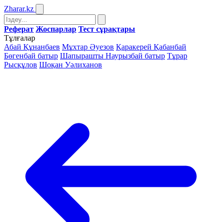
Zharar
.kz
Реферат
Жоспарлар
Тест сұрақтары
Тұлғалар
Абай Құнанбаев
Мұхтар Әуезов
Қаракерей Қабанбай
Бөгенбай батыр
Шапырашты Наурызбай батыр
Тұрар
Рысқұлов
Шоқан Уәлиханов