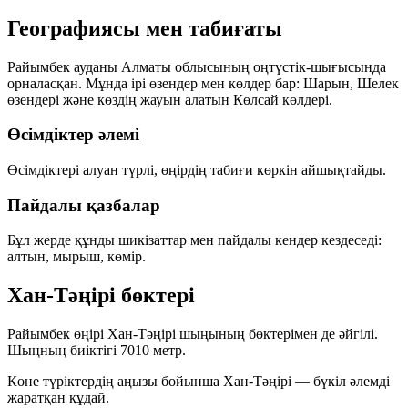
Географиясы мен табиғаты
Райымбек ауданы Алматы облысының оңтүстік-шығысында
орналасқан. Мұнда ірі өзендер мен көлдер бар:
Шарын
,
Шелек
өзендері және көздің жауын алатын
Көлсай көлдері
.
Өсімдіктер әлемі
Өсімдіктері алуан түрлі, өңірдің табиғи көркін айшықтайды.
Пайдалы қазбалар
Бұл жерде құнды шикізаттар мен пайдалы кендер кездеседі:
алтын
,
мырыш
,
көмір
.
Хан-Тәңірі бөктері
Райымбек өңірі
Хан-Тәңірі
шыңының бөктерімен де әйгілі.
Шыңның биіктігі
7010 метр
.
Көне түріктердің аңызы бойынша Хан-Тәңірі — бүкіл әлемді
жаратқан құдай.