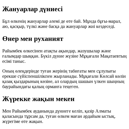
Жануарлар дүниесі
Бұл өлкенің жануарлар әлемі де өте бай. Мұнда
бұғы-марал
,
аю
,
қасқыр
,
түлкі
және басқа да жануарлар жиі кездеседі.
Өнер мен руханият
Райымбек өлкесінен атақты ақындар, жазушылар және
ғалымдар шыққан. Бүкіл дүние жүзіне
Мұқағали Мақатаевтың
есімі таныс.
Оның өлеңдерінде туған жерінің табиғаты мен сұлулығы
ерекше сүйіспеншілікпен жырланады. Мұқағали Көлсай көлін
қазақ қыздарының көзіне, ал олардың шашын үлкен шыңның
баурайындағы қалың орманға теңеген.
Жүрекке жақын мекен
Мен Райымбек ауданында дүниеге келіп, қазір Алматы
қаласында тұрсам да, туған өлкем маған әрдайым ыстық,
жүрегіме өте жақын.