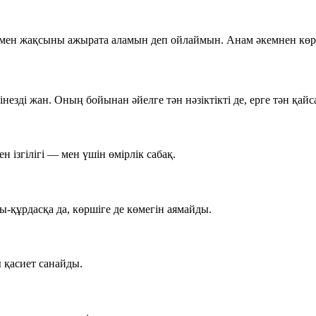
 мен жақсыны ажырата аламын деп ойлаймын. Анам әкемнен көрге
езді жан. Оның бойынан әйелге тән нәзіктікті де, ерге тән қайса
н ізгілігі — мен үшін өмірлік сабақ.
құрдасқа да, көршіге де көмегін аямайды.
ы қасиет санайды.