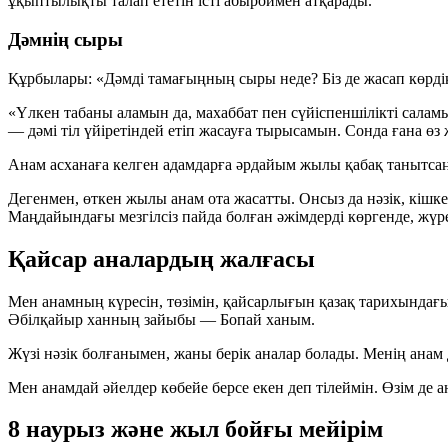
ұқыптылықты талап ететін істі абыроймен атқарады.
Дәмнің сыры
Құрбылары: «Дәмді тамағыңның сыры неде? Біз де жасап көрдік,
«Үлкен табаны аламын да, махаббат пен сүйіспеншілікті салам
— дәмі тіл үйіретіндей етіп жасауға тырысамын. Сонда ғана ө
Анам асханаға келген адамдарға әрдайым жылы қабақ танытсаң, 
Дегенмен, өткен жылы анам ота жасатты. Онсыз да нәзік, кішке
Маңдайындағы мезгілсіз пайда болған әжімдерді көргенде, жүр
Қайсар аналардың жалғасы
Мен анамның күресін, төзімін, қайсарлығын қазақ тарихынд
Әбілқайыр ханның зайыбы — Бопай ханым.
Жүзі нәзік болғанымен, жаны берік аналар болады. Менің анам
Мен анамдай әйелдер көбейе берсе екен деп тілеймін. Өзім де 
8 наурыз және жыл бойғы мейірім