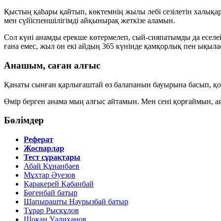
Қыстың қаһары қайтып, көктемнің жылы лебі сезілетін халықара
мен сүйіспеншілігімді айқынырақ жеткізе аламын.
Сол күні анамды ерекше көтермелеп, сый-сияпатымды да еселе
ғана емес, жыл он екі айдың 365 күнінде қамқорлық пен ықылас
Анашым, саған алғыс
Қанаты сынған қарлығаштай өз балапанын бауырына басып, қор
Өмір берген анама мың алғыс айтамын. Мен сені қорғаймын, ая
Бөлімдер
Реферат
Жоспарлар
Тест сұрақтары
Абай Құнанбаев
Мұхтар Әуезов
Қаракерей Қабанбай
Бөгенбай батыр
Шапырашты Наурызбай батыр
Тұрар Рысқұлов
Шоқан Уәлиханов