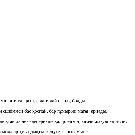
мның тағдырында да талай сынақ болды.
м ешкіммен бас қоспай, бар ғұмырын маған арнады.
ндықтан да анамды ерекше қадірлеймін, аямай жақсы көремін.
рқасында әр қиындықты жеңуге тырысамын».