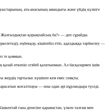
туыстарының, ата-анасының амандығы және үйдің күлкіге
а? Жалғыздықтан қорықпайсың ба?» — деп сұрайды.
елетеді), еңбекқор, кішіпейіл етіп, адалдыққа тәрбиелеу —
п те қоямын.
ың қалай өткенін сезбей қалатынмын. Ал басқалармен ішім
ы жердің тартылыс күшінен кем емес сияқты.
 парасатын жоғалтпауы — оны одан әрі нұрландыра түседі.
ішкентай ғана денесіне қарамастан, үлкен талғам мен