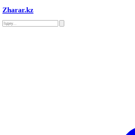
Zharar
.kz