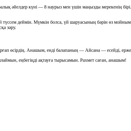
лық әйелдер күні — 8 наурыз мен үшін маңызды мерекенің бірі. Б
й түссем деймін. Мүмкін болса, үй шаруасының бәрін өз мойным
қа зәру.
ғап өсірдің. Анашым, енді балапаның — Айсана — есейді, ерже
лаймын, еңбегіңді ақтауға тырысамын. Рахмет саған, анашым!