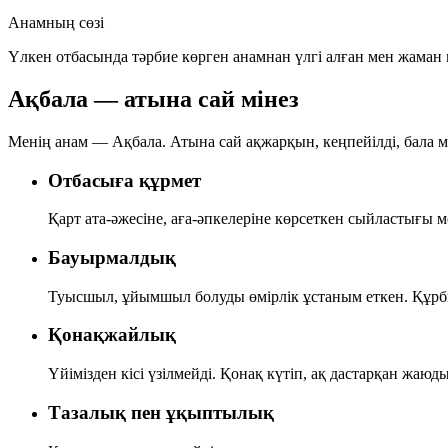
Анамның сөзі
Үлкен отбасында тәрбие көрген анамнан үлгі алған мен жаман
Ақбала — атына сай мінез
Менің анам — Ақбала. Атына сай ақжарқын, кеңпейілді, бала мін
Отбасыға құрмет
Қарт ата-әжесіне, аға-әпкелеріне көрсеткен сыйластығы ме
Бауырмалдық
Туысшыл, ұйымшыл болуды өмірлік ұстаным еткен. Құрбы-
Қонақжайлық
Үйімізден кісі үзілмейді. Қонақ күтіп, ақ дастарқан жаюд
Тазалық пен ұқыптылық