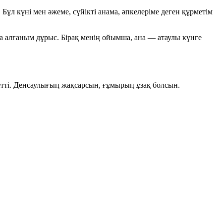
ұл күні мен әжеме, сүйікті анама, әпкелеріме деген құрметім
а алғаным дұрыс. Бірақ менің ойымша, ана — атаулы күнге
тті. Денсаулығың жақсарсын, ғұмырың ұзақ болсын.