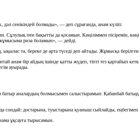
 дәл сенікіндей болмады», — деп сұрағанда, анам күліп:
ын. Сұлулық пен бақытты да қосамын. Көңіліммен пісіремін, кө
з жұмысыма риза боламын», — дейді.
ықылас та, береке де арта түседі деп айтады. Жұмысқа берілген
нтай анам бір айдың ішінде қатты жүдеп, тіпті тез қартайып ке
егім ауырады.
ағы батыр аналардың болмысымен салыстырамын: Қабанбай баты
 да сондай: достарына, туыстарына қуаныш сыйлайды, еңбегімен
анама ұқсауға тырысамын.