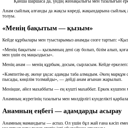
Қанша шаршаса да, үйдің жинақылығы мен тазалығын ере
Анам сыйлық алғанды да жақсы көреді, жақындарына сыйлық ж
толуы.
«Менің бақытым — қызым»
Кейде құрбылары мен туыстарымыз анамды сөзге тартып: «Қыз
«Менің бақытым — қызымның дені сау болып, білім алып, қоғам
мен үшін ең маңыздысы».
Менің анам — менің құрбым, досым, сырласым. Кейде еркелеп:
«Кәмпитім-ау, әкеңе ұқсас адамды таба алмадым. Әкең марқұм с
пысады, көңілім толмайды», — дейді анам ағынан жарылып.
Меніңше, әйел махаббаты — ең күшті махаббат. Еркек күшпен 
Анамның жүрегінің тазалығы мен мөлдірлігі күнделікті қарбала
Анамның еңбегі — адамдарды асырау
Анамның мамандығы — аспаз. Ол үшін бұл жай ғана кәсіп емес