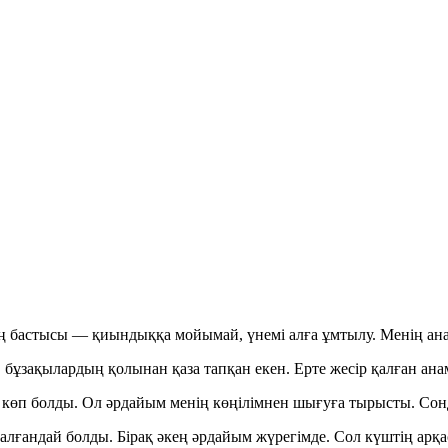
 бастысы — қиындыққа мойымай, үнемі алға ұмтылу. Менің ана
бұзақылардың қолынан қаза тапқан екен. Ерте жесір қалған ана
ері көп болды. Ол әрдайым менің көңілімнен шығуға тырысты. Со
 алғандай болды. Бірақ әкең әрдайым жүрегімде. Сол күштің а