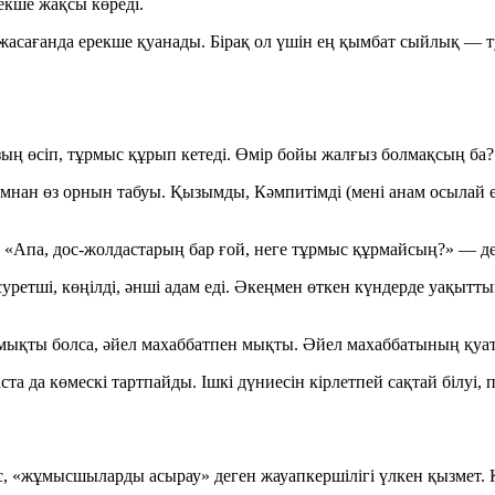
кше жақсы көреді.
асағанда ерекше қуанады. Бірақ ол үшін ең қымбат сыйлық — 
ың өсіп, тұрмыс құрып кетеді. Өмір бойы жалғыз болмақсың б
нан өз орнын табуы. Қызымды, Кәмпитімді (мені анам осылай ерк
 «Апа, дос-жолдастарың бар ғой, неге тұрмыс құрмайсың?» — де
уретші, көңілді, әнші адам еді. Әкеңмен өткен күндерде уақытт
мықты болса, әйел махаббатпен мықты. Әйел махаббатының қуат
ста да көмескі тартпайды. Ішкі дүниесін кірлетпей сақтай білуі,
, «жұмысшыларды асырау» деген жауапкершілігі үлкен қызмет. К