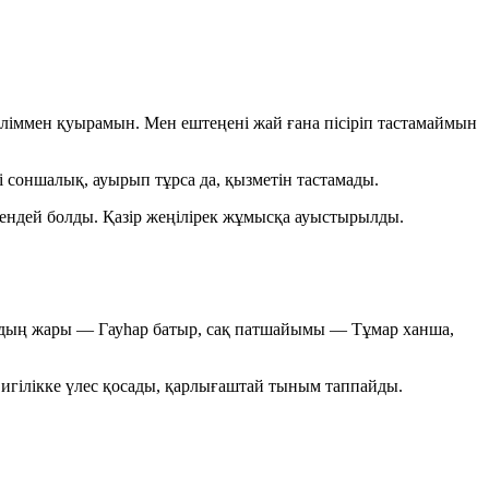
ңіліммен қуырамын. Мен ештеңені жай ғана пісіріп тастамаймын
і соншалық, ауырып тұрса да, қызметін тастамады.
ткендей болды. Қазір жеңілірек жұмысқа ауыстырылды.
рдың жары — Гауһар батыр, сақ патшайымы — Тұмар ханша,
 игілікке үлес қосады, қарлығаштай тыным таппайды.