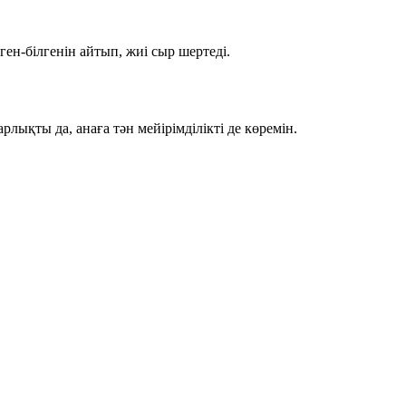
н-білгенін айтып, жиі сыр шертеді.
рлықты да, анаға тән мейірімділікті де көремін.