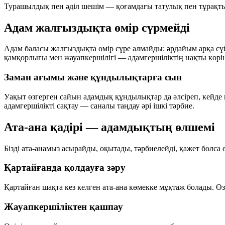
Турашылдық пен әділ шешім — қоғамдағы татулық пен тұрақты
Адам жалғыздықта өмір сүрмейді
Адам баласы жалғыздықта өмір сүре алмайды: әрдайым арқа с
қамқорлығы мен жауапкершілігі — адамгершіліктің нақты көрін
Заман ағымы және құндылықтарға сын
Уақыт өзгерген сайын адамдық құндылықтар да әлсіреп, кейде 
адамгершілікті сақтау — саналы таңдау әрі ішкі тәрбие.
Ата-ана қадірі — адамдықтың өлшемі
Бізді ата-анамыз асырайды, оқытады, тәрбиелейді, қажет болса 
Қартайғанда қолдауға зәру
Қартайған шақта кез келген ата-ана көмекке мұқтаж болады. Өз
Жауапкершіліктен қашпау