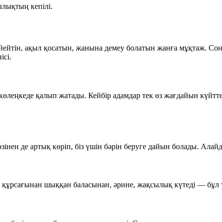
лықтың кепілі.
үйейтін, ақыл қосатын, жанына демеу болатын жанға мұқтаж. С
ісі.
көлеңкеде қалып жатады. Кейбір адамдар тек өз жағдайын күйтт
өзінен де артық көріп, біз үшін бәрін беруге дайын болады. Алай
 құрсағынан шыққан баласынан, әрине, жақсылық күтеді — бұл та