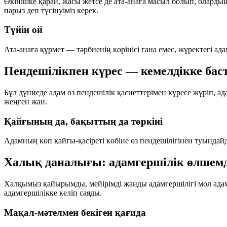
Өкінішке қарай, жасы жетсе де ата-анаға масыл болып, оларды
парыз деп түсінуіміз керек.
Түйін ой
Ата-анаға құрмет — тәрбиенің көрінісі ғана емес, жүректегі ада
Пендешілікпен күрес — кемелдікке бас
Бұл дүниеде адам өз пендешілік қасиеттерімен күресе жүріп, а
жеңген жан.
Қайғының да, бақыттың да төркіні
Адамның көп қайғы-қасіреті көбіне өз пендешілігінен туындай
Халық даналығы: адамгершілік өлшемд
Халқымыз қайырымды, мейірімді жанды адамгершілігі мол адам
адамгершілікке келіп саяды.
Мақал-мәтелмен бекіген қағида