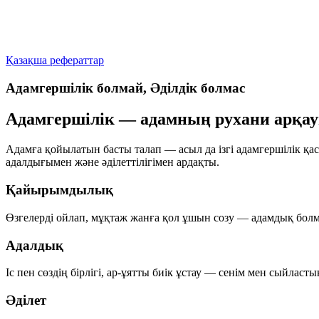
Қазақша рефераттар
Адамгершілік болмай, Әділдік болмас
Адамгершілік — адамның рухани арқа
Адамға қойылатын басты талап — асыл да ізгі адамгершілік қа
адалдығымен және әділеттілігімен ардақты.
Қайырымдылық
Өзгелерді ойлап, мұқтаж жанға қол ұшын созу — адамдық болм
Адалдық
Іс пен сөздің бірлігі, ар-ұятты биік ұстау — сенім мен сыйласт
Әділет