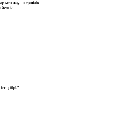
 ар мен жауапкершілік.
белгісі.
стің бірі."