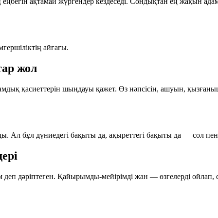
ң еңбегін ақтамай жүргендер кездеседі. Сондықтан ең жақын ад
мгершіліктің айғағы.
тар жол
дамдық қасиеттерін шыңдауы қажет. Өз нәпсісін, ашуын, қызғаны
ды. Ал бұл дүниедегі бақыты да, ақыреттегі бақыты да — сол п
ері
 деп дәріптеген. Қайырымды-мейірімді жан — өзгелерді ойлап,