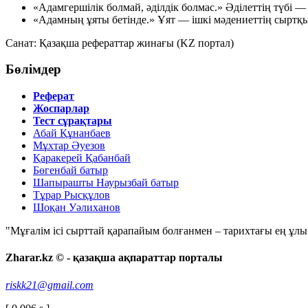
«Адамгершілік болмай, әділдік болмас.»
Әділеттің түбі —
«Адамның ұяты бетінде.»
Ұят — ішкі мәдениеттің сыртқы 
Санат: Қазақша рефераттар жинағы (KZ портал)
Бөлімдер
Реферат
Жоспарлар
Тест сұрақтары
Абай Құнанбаев
Мұхтар Әуезов
Қаракерей Қабанбай
Бөгенбай батыр
Шапырашты Наурызбай батыр
Тұрар Рысқұлов
Шоқан Уәлиханов
"Мұғалім ісі сырттай қарапайым болғанмен – тарихтағы ең ұлы і
Zharar.kz © - қазақша ақпараттар порталы
riskk21@gmail.com