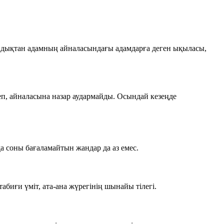
ондықтан адамның айналасындағы адамдарға деген ықыласы,
еп, айналасына назар аудармайды. Осындай кезеңде
да соны бағаламайтын жандар да аз емес.
биғи үміт, ата-ана жүрегінің шынайы тілегі.