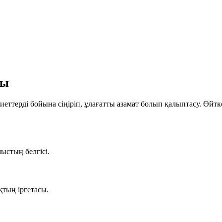
уы
сиеттерді бойына сіңіріп, ұлағатты азамат болып қалыптасу. Өй
ыстың белгісі.
ықтың іргетасы.