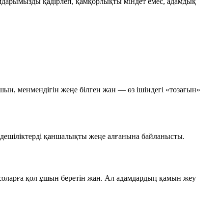
амдарымызды қадірлеп, қамқорлықты міндет емес, адамдық
шын, менмендігін жеңе білген жан — өз ішіндегі «тозағын»
ендешіліктерді қаншалықты жеңе алғанына байланысты.
 соларға қол ұшын беретін жан. Ал адамдардың қамын жеу —