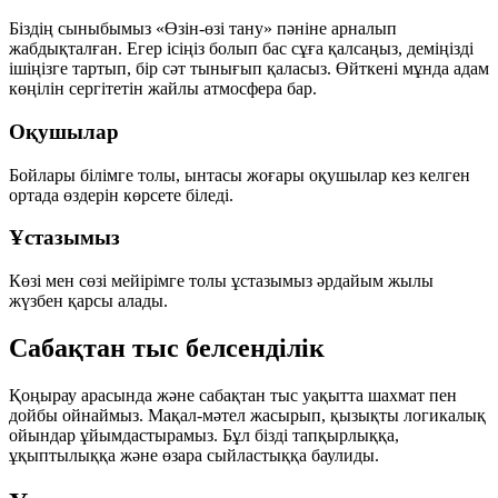
Біздің сыныбымыз «Өзін-өзі тану» пәніне арналып
жабдықталған. Егер ісіңіз болып бас сұға қалсаңыз, деміңізді
ішіңізге тартып, бір сәт тынығып қаласыз. Өйткені мұнда адам
көңілін сергітетін жайлы атмосфера бар.
Оқушылар
Бойлары білімге толы, ынтасы жоғары оқушылар кез келген
ортада өздерін көрсете біледі.
Ұстазымыз
Көзі мен сөзі мейірімге толы ұстазымыз әрдайым жылы
жүзбен қарсы алады.
Сабақтан тыс белсенділік
Қоңырау арасында және сабақтан тыс уақытта шахмат пен
дойбы ойнаймыз. Мақал-мәтел жасырып, қызықты логикалық
ойындар ұйымдастырамыз. Бұл бізді тапқырлыққа,
ұқыптылыққа және өзара сыйластыққа баулиды.