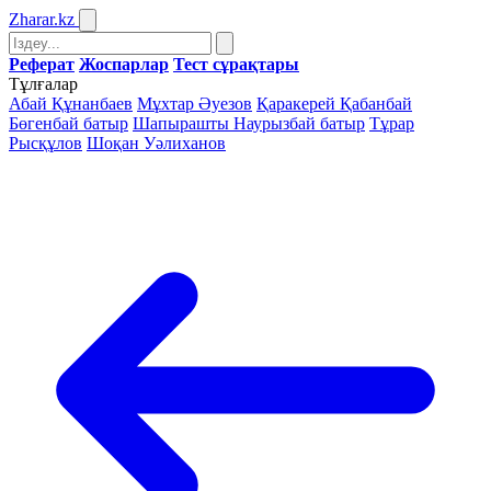
Zharar
.kz
Реферат
Жоспарлар
Тест сұрақтары
Тұлғалар
Абай Құнанбаев
Мұхтар Әуезов
Қаракерей Қабанбай
Бөгенбай батыр
Шапырашты Наурызбай батыр
Тұрар
Рысқұлов
Шоқан Уәлиханов