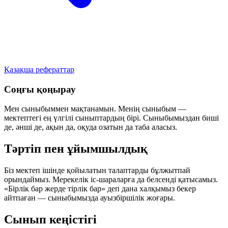
Қазақша рефераттар
Соңғы қоңырау
Мен сыныбыммен мақтанамын. Менің сыныбым —
мектептегі ең үлгілі сыныптардың бірі. Сыныбымыздан биші
де, әнші де, ақын да, оқуда озатын да таба аласыз.
Тәртіп пен ұйымшылдық
Біз мектеп ішінде қойылатын талаптарды бұлжытпай
орындаймыз. Мерекелік іс-шараларға да белсенді қатысамыз.
«Бірлік бар жерде тірлік бар» деп дана халқымыз бекер
айтпаған — сыныбымызда ауызбіршілік жоғары.
Сынып кеңістігі