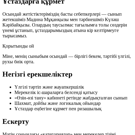
Ұстаздарға құрмет
Осындай жетістіктеріміздің басты себепкерлері — сынып
жетекшіміз Мадина Мұқанқызы мен тәрбиешіміз Күләш
Кәрібайқызы. Олардың таусылмас тағылымға толы сөздерін
үнемі ұстанып, ұстаздарымыздың атына кір келтірмеуге
тырысамыз.
Қорытынды ой
Міне, менің сыныбым осындай — бірлігі бекем, тәртібі үлгілі,
рухы биік орта.
Негізгі ерекшеліктер
Үлгілі тәртіп және жауапкершілік
Мерекелік іс-шараларға белсенді қатысу
«Өзін-өзі тану» кабинеті ретінде жабдықталған сынып
Шахмат, дойбы және логикалық ойындар
Ұстаздар еңбегіне құрмет пен ризашылық
Ескерту
Мәтін соңындағы «категориялар» мен мерекелер тізімі