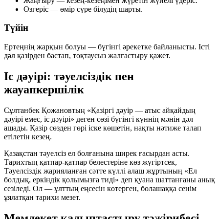
Жаңғыру — кезең-кезеңімен жүретін жүйелі үдеріс.
Өзгеріс — өмір сүре білудің шарты.
Түйін
Ертеңнің жарқын болуы — бүгінгі әрекетке байланысты. Істі
дәл қазірден бастап, тоқтаусыз жалғастыру қажет.
Іс дәуірі: тәуелсіздік пен
жауапкершілік
Сұлтанбек Қожановтың «Қазіргі дәуір — атыс айқайдың
дәуірі емес, іс дәуірі» деген сөзі бүгінгі күннің мәнін дәл
ашады. Қазір сөзден гөрі іске көшетін, нақты нәтиже талап
етілетін кезең.
Қазақстан тәуелсіз ел болғанына ширек ғасырдан асты.
Тарихтың қатпар-қатпар белестеріне көз жүгіртсек,
Тәуелсіздік жарияланған сәтте күллі алаш жұртының «Ел
болдық, еркіндік қолымызға тиді» деп қуана шаттанғаны анық
сезіледі. Ол — ұлттың еңсесін көтерген, болашаққа сенім
ұялатқан тарихи мезет.
Мемлекет қалыптастыру тәжірибесі