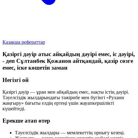
Қазақша рефераттар
Қазіргі дәуір атыс айқайдың дәуірі емес, іс дәуірі,
- деп Сұлтанбек Қожанов айтқандай, қазір сөзге
емес, іске көшетін заман
Негізгі ой
Қазіргі дәуір — ұран мен айқайдың емес, нақты істің дәуірі.
Тәуелсіздік жылдарындағы тәжірибе мен бүгінгі
«Рухани
жаңғыру»
бағыты елдің ертеңі үшін жауапкершілікті
күшейтеді.
Ерекше атап өтер
Тәуелсіздік жылдары — мемлекеттің орнығу кезеңі.