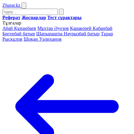
Zharar
.kz
Реферат
Жоспарлар
Тест сұрақтары
Тұлғалар
Абай Құнанбаев
Мұхтар Әуезов
Қаракерей Қабанбай
Бөгенбай батыр
Шапырашты Наурызбай батыр
Тұрар
Рысқұлов
Шоқан Уәлиханов