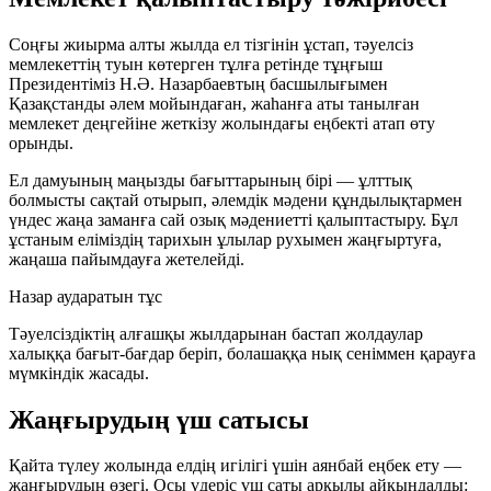
Соңғы жиырма алты жылда ел тізгінін ұстап, тәуелсіз
мемлекеттің туын көтерген тұлға ретінде тұңғыш
Президентіміз Н.Ә. Назарбаевтың басшылығымен
Қазақстанды әлем мойындаған, жаһанға аты танылған
мемлекет деңгейіне жеткізу жолындағы еңбекті атап өту
орынды.
Ел дамуының маңызды бағыттарының бірі — ұлттық
болмысты сақтай отырып, әлемдік мәдени құндылықтармен
үндес жаңа заманға сай озық мәдениетті қалыптастыру. Бұл
ұстаным еліміздің тарихын ұлылар рухымен жаңғыртуға,
жаңаша пайымдауға жетелейді.
Назар аударатын тұс
Тәуелсіздіктің алғашқы жылдарынан бастап жолдаулар
халыққа бағыт-бағдар беріп, болашаққа нық сеніммен қарауға
мүмкіндік жасады.
Жаңғырудың үш сатысы
Қайта түлеу жолында елдің игілігі үшін аянбай еңбек ету —
жаңғырудың өзегі. Осы үдеріс үш саты арқылы айқындалды: