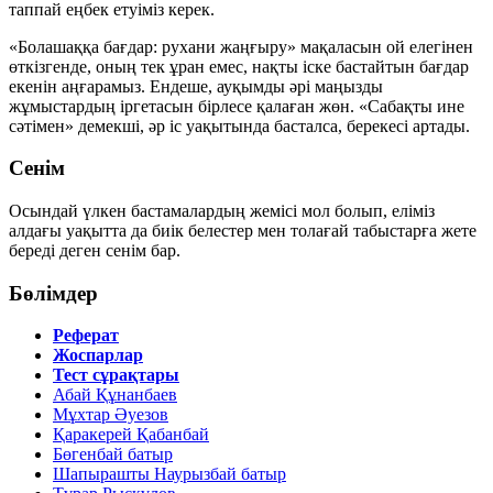
таппай еңбек етуіміз керек.
«Болашаққа бағдар: рухани жаңғыру» мақаласын ой елегінен
өткізгенде, оның тек ұран емес, нақты іске бастайтын бағдар
екенін аңғарамыз. Ендеше, ауқымды әрі маңызды
жұмыстардың іргетасын бірлесе қалаған жөн. «Сабақты ине
сәтімен» демекші, әр іс уақытында басталса, берекесі артады.
Сенім
Осындай үлкен бастамалардың жемісі мол болып, еліміз
алдағы уақытта да биік белестер мен толағай табыстарға жете
береді деген сенім бар.
Бөлімдер
Реферат
Жоспарлар
Тест сұрақтары
Абай Құнанбаев
Мұхтар Әуезов
Қаракерей Қабанбай
Бөгенбай батыр
Шапырашты Наурызбай батыр