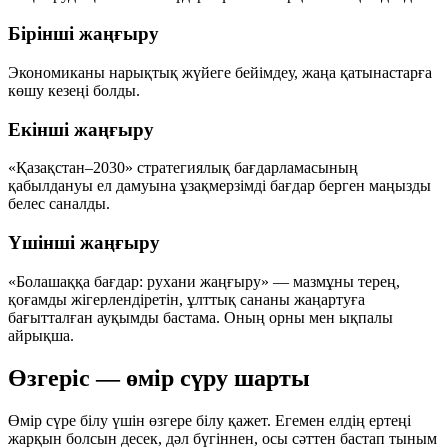
Бірінші жаңғыру
Экономиканы нарықтық жүйеге бейімдеу, жаңа қатынастарға
көшу кезеңі болды.
Екінші жаңғыру
«Қазақстан–2030» стратегиялық бағдарламасының
қабылдануы ел дамуына ұзақмерзімді бағдар берген маңызды
белес саналды.
Үшінші жаңғыру
«Болашаққа бағдар: рухани жаңғыру» — мазмұны терең,
қоғамды жігерлендіретін, ұлттық сананы жаңартуға
бағытталған ауқымды бастама. Оның орны мен ықпалы
айрықша.
Өзгеріс — өмір сүру шарты
Өмір сүре білу үшін өзгере білу қажет.
Егемен елдің ертеңі
жарқын болсын
десек, дәл бүгіннен, осы сәттен бастап тыным