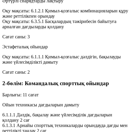
Әртүрлі снарядтарды лақтыру
Оқу мақсаты: 6.1.2.1
Қимыл-қозғалыс комбинацияларын құру
және реттілікпен орындау
Оқу мақсаты: 6.3.5.1
Басқалардың тәжірибесін байытуға
арналған дағдыларды қолдану
Сағат саны:
3
Эстафеталық ойындар
Оқу мақсаты: 6.1.1.1
Қимыл-қозғалыс дәлдігін, бақылауды
және үйлесімділікті дамыту
Сағат саны:
2
2-бөлім: Командалық спорттық ойындар
Барлығы:
11 сағат
Ойын техникасы дағдыларын дамыту
6.1.1.1
Дәлдік, бақылау және үйлесімділік дағдыларын
қолдану
2 сағ
6.1.3.1
Арнайы спорттық техникаларды орындауда дағды мен
реттілікті таңдау
2 сағ