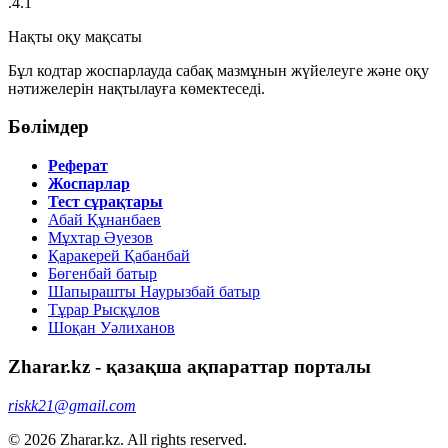
.4.1
Нақты оқу мақсаты
Бұл кодтар жоспарлауда сабақ мазмұнын жүйелеуге және оқу
нәтижелерін нақтылауға көмектеседі.
Бөлімдер
Реферат
Жоспарлар
Тест сұрақтары
Абай Құнанбаев
Мұхтар Әуезов
Қаракерей Қабанбай
Бөгенбай батыр
Шапырашты Наурызбай батыр
Тұрар Рысқұлов
Шоқан Уәлиханов
Zharar.kz - қазақша ақпараттар порталы
riskk21@gmail.com
© 2026 Zharar.kz. All rights reserved.