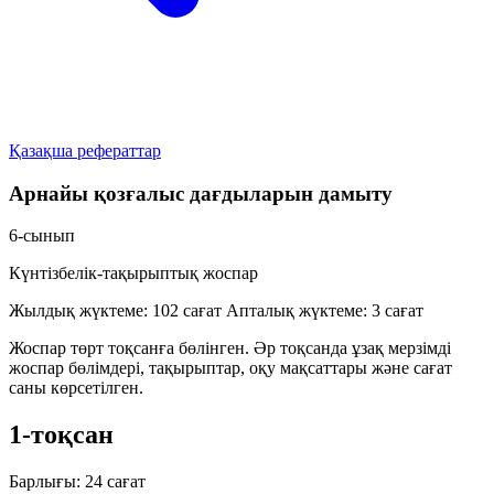
Қазақша рефераттар
Арнайы қозғалыс дағдыларын дамыту
6-сынып
Күнтізбелік-тақырыптық жоспар
Жылдық жүктеме:
102 сағат
Апталық жүктеме:
3 сағат
Жоспар төрт тоқсанға бөлінген. Әр тоқсанда ұзақ мерзімді
жоспар бөлімдері, тақырыптар, оқу мақсаттары және сағат
саны көрсетілген.
1-тоқсан
Барлығы:
24 сағат