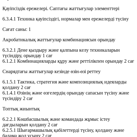
Қауіпсіздік ережелері. Саптағы жаттығулар элементтері
6.3.4.1
Техника қауіпсіздігі, нормалар мен ережелерді түсіну
Сағат саны:
1
Акробатикалық жаттығулар комбинациясын орындау
6.3.2.1
Дене қыздыру және қалпына келу техникаларын
түсіндіру, орындау
1 сағ
6.1.2.1
Комбинацияларды құру және реттілікпен орындау
2 сағ
Снарядтағы жаттығулар кезінде өзін-өзі реттеу
6.1.5.1
Тактика, стратегия және композициялық идеяларды
қолдану
2 сағ
6.1.4.1
Өзінің және өзгелердің орындау сапасын түсіну және
түсіндіру
2 сағ
Топтық жиынтық
6.2.2.1
Көшбасшылық және командада жұмыс істеу
дағдыларын қолдану
2 сағ
6.2.5.1
Шығармашылық қабілеттерді түсіну, қолдану және
балама жол ұсыну
2 сағ