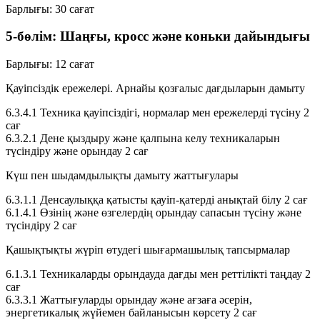
Барлығы:
30 сағат
5-бөлім: Шаңғы, кросс және коньки дайындығы
Барлығы:
12 сағат
Қауіпсіздік ережелері. Арнайы қозғалыс дағдыларын дамыту
6.3.4.1
Техника қауіпсіздігі, нормалар мен ережелерді түсіну
2
сағ
6.3.2.1
Дене қыздыру және қалпына келу техникаларын
түсіндіру және орындау
2 сағ
Күш пен шыдамдылықты дамыту жаттығулары
6.3.1.1
Денсаулыққа қатысты қауіп-қатерді анықтай білу
2 сағ
6.1.4.1
Өзінің және өзгелердің орындау сапасын түсіну және
түсіндіру
2 сағ
Қашықтықты жүріп өтудегі шығармашылық тапсырмалар
6.1.3.1
Техникаларды орындауда дағды мен реттілікті таңдау
2
сағ
6.3.3.1
Жаттығуларды орындау және ағзаға әсерін,
энергетикалық жүйемен байланысын көрсету
2 сағ