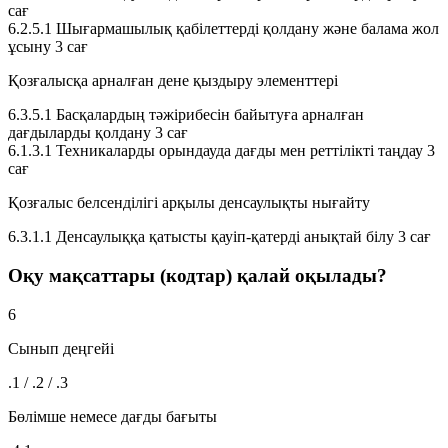
сағ
6.2.5.1
Шығармашылық қабілеттерді қолдану және балама жол
ұсыну
3 сағ
Қозғалысқа арналған дене қыздыру элементтері
6.3.5.1
Басқалардың тәжірибесін байытуға арналған
дағдыларды қолдану
3 сағ
6.1.3.1
Техникаларды орындауда дағды мен реттілікті таңдау
3
сағ
Қозғалыс белсенділігі арқылы денсаулықты нығайту
6.3.1.1
Денсаулыққа қатысты қауіп-қатерді анықтай білу
3 сағ
Оқу мақсаттары (кодтар) қалай оқылады?
6
Сынып деңгейі
.1 / .2 / .3
Бөлімше немесе дағды бағыты