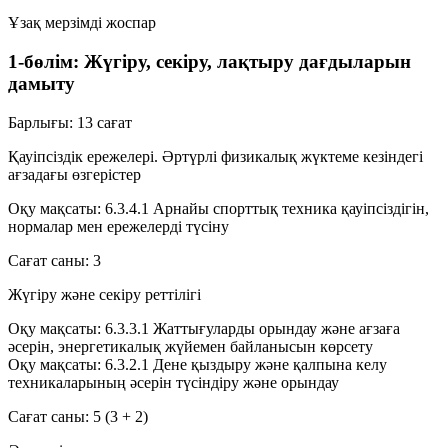
Ұзақ мерзімді жоспар
1-бөлім: Жүгіру, секіру, лақтыру дағдыларын
дамыту
Барлығы:
13 сағат
Қауіпсіздік ережелері. Әртүрлі физикалық жүктеме кезіндегі
ағзадағы өзгерістер
Оқу мақсаты: 6.3.4.1
Арнайы спорттық техника қауіпсіздігін,
нормалар мен ережелерді түсіну
Сағат саны:
3
Жүгіру және секіру реттілігі
Оқу мақсаты: 6.3.3.1
Жаттығуларды орындау және ағзаға
әсерін, энергетикалық жүйемен байланысын көрсету
Оқу мақсаты: 6.3.2.1
Дене қыздыру және қалпына келу
техникаларының әсерін түсіндіру және орындау
Сағат саны:
5
(3 + 2)