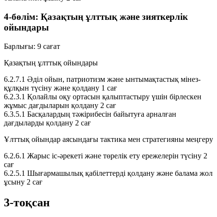
4-бөлім: Қазақтың ұлттық және зияткерлік
ойындары
Барлығы:
9 сағат
Қазақтың ұлттық ойындары
6.2.7.1
Әділ ойын, патриотизм және ынтымақтастық мінез-
құлқын түсіну және қолдану
1 сағ
6.2.3.1
Қолайлы оқу ортасын қалыптастыру үшін бірлескен
жұмыс дағдыларын қолдану
2 сағ
6.3.5.1
Басқалардың тәжірибесін байытуға арналған
дағдыларды қолдану
2 сағ
Ұлттық ойындар аясындағы тактика мен стратегияны меңгеру
6.2.6.1
Жарыс іс-әрекеті және төрелік ету ережелерін түсіну
2
сағ
6.2.5.1
Шығармашылық қабілеттерді қолдану және балама жол
ұсыну
2 сағ
3-тоқсан