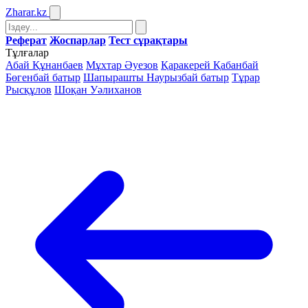
Zharar
.kz
Реферат
Жоспарлар
Тест сұрақтары
Тұлғалар
Абай Құнанбаев
Мұхтар Әуезов
Қаракерей Қабанбай
Бөгенбай батыр
Шапырашты Наурызбай батыр
Тұрар
Рысқұлов
Шоқан Уәлиханов