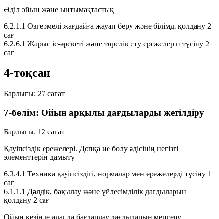
Әділ ойын және ынтымақтастық
6.2.1.1
Өзгермелі жағдайға жауап беру және білімді қолдану
2
сағ
6.2.6.1
Жарыс іс-әрекеті және төрелік ету ережелерін түсіну
2
сағ
4-тоқсан
Барлығы:
27 сағат
7-бөлім: Ойын арқылы дағдыларды жетілдіру
Барлығы:
12 сағат
Қауіпсіздік ережелері. Допқа ие болу әдісінің негізгі
элементтерін дамыту
6.3.4.1
Техника қауіпсіздігі, нормалар мен ережелерді түсіну
1
сағ
6.1.1.1
Дәлдік, бақылау және үйлесімділік дағдыларын
қолдану
2 сағ
Ойын кезінде алаңда бағдарлау дағдыларын меңгеру