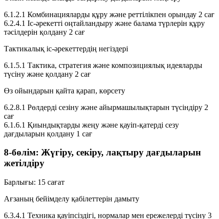
6.1.2.1
Комбинацияларды құру және реттілікпен орындау
2 сағ
6.2.4.1
Іс-әрекетті оңтайландыру және балама түрлерін құру
тәсілдерін қолдану
2 сағ
Тактикалық іс-әрекеттердің негіздері
6.1.5.1
Тактика, стратегия және композициялық идеяларды
түсіну және қолдану
2 сағ
Өз ойындарын қайта қарап, көрсету
6.2.8.1
Рөлдерді сезіну және айырмашылықтарын түсіндіру
2
сағ
6.1.6.1
Қиындықтарды жеңу және қауіп-қатерді сезу
дағдыларын қолдану
1 сағ
8-бөлім: Жүгіру, секіру, лақтыру дағдыларын
жетілдіру
Барлығы:
15 сағат
Ағзаның бейімделу қабілеттерін дамыту
6.3.4.1
Техника қауіпсіздігі, нормалар мен ережелерді түсіну
3