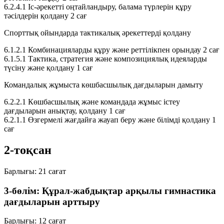
6.2.4.1
Іс-әрекетті оңтайландыру, балама түрлерін құру
тәсілдерін қолдану
2 сағ
Спорттық ойындарда тактикалық әрекеттерді қолдану
6.1.2.1
Комбинацияларды құру және реттілікпен орындау
2 сағ
6.1.5.1
Тактика, стратегия және композициялық идеяларды
түсіну және қолдану
1 сағ
Командалық жұмыста көшбасшылық дағдыларын дамыту
6.2.2.1
Көшбасшылық және командада жұмыс істеу
дағдыларын анықтау, қолдану
1 сағ
6.2.1.1
Өзгермелі жағдайға жауап беру және білімді қолдану
1
сағ
2-тоқсан
Барлығы:
21 сағат
3-бөлім: Құрал-жабдықтар арқылы гимнастика
дағдыларын арттыру
Барлығы:
12 сағат