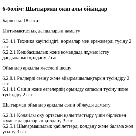
6-бөлім: Шытырман оқиғалы ойындар
Барлығы:
18 сағат
Ынтымақтастық дағдыларын дамыту
6.3.4.1
Техника қауіпсіздігі, нормалар мен ережелерді түсіну
2
сағ
6.2.2.1
Көшбасшылық және командада жұмыс істеу
дағдыларын қолдану
2 сағ
Ойындар арқылы мәселені шешу
6.2.8.1
Рөлдерді сезіну және айырмашылықтарын түсіндіру
2
сағ
6.1.4.1
Өзінің және өзгелердің орындау сапасын түсіну және
түсіндіру
2 сағ
Шытырман ойындар арқылы сыни ойлауды дамыту
6.2.3.1
Қолайлы оқу ортасын қалыптастыру үшін бірлескен
жұмыс дағдыларын қолдану
3 сағ
6.2.5.1
Шығармашылық қабілеттерді қолдану және балама жол
ұсыну
3 сағ