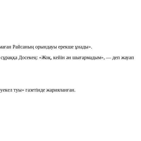
е маған Райсаның орындауы ерекше ұнады».
н сұраққа Досекең: «Жоқ, кейін ән шығармадым», — деп жауап
уекел туы» газетінде жарияланған.