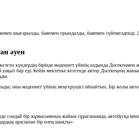
янмен шығарылды, баянмен орындалды, баянмен сүйемелденді. Дос
ан әуен
а келген күндердің бірінде мәдениет үйінің алдында Досекеңмен 
й уақыт бар еді. Кейін мектепке келгенде автор Досекеңнің жаны
ады.
ады; оны мәдениет үйінің меңгерушісі ойнайтын. Бір жолы авто
ірде сондай бір жұмысымның жайын сұрағанымда, автобусқа мініп
здардың арасынан бір өлең шықты».