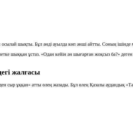
. Ән осылай шықты. Бұл әнді ауылда көп әнші айтты. Соның ішінд
йнетке шыққан ұстаз. «Одан кейін ән шығарған жоқсыз ба?» деге
дегі жалғасы
рден сыр ұққан» атты өлең жазады. Бұл өлең Қазалы аудандық «Тә