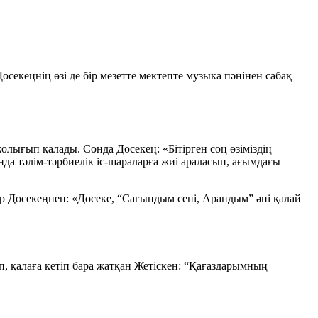
екеңнің өзі де бір мезетте мектепте музыка пәнінен сабақ
жолығып қалады. Сонда Досекең: «Бітірген соң өзіміздің
нда тәлім-тәрбиелік іс-шараларға жиі араласып, ағымдағы
р Досекеңнен: «Досеке, “Сағындым сені, Арандым” әні қалай
, қалаға кетіп бара жатқан Жетіскен: “Қағаздарымның