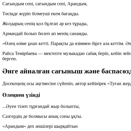
Сағындым сені, сағындым сені, Арандым,
Төсіңде жүріп білмеуші екем бағаңды.
Жолдарың сенің қол бұлғап әр кез тұрады,
Армандай болып билеп ап менің санамды.
«Өлең өзіме ұнап кетті. Парақты да өзіммен бірге ала кеттім
Райса Темірбаева — мектепте музыкадан сабақ беріп, кейін зе
берген.
Әнге айналған сағыныш және баспасөз
Досекеңнің осы әңгімесіне сүйеніп, автор кейінірек «Туған же
Өлеңнен үзінді
...Әуен тілеп тұрғандай жыр болыпты,
Сазгердің де болмысы анық соны ұқты.
«Арандым» деп әншілері шырқайтын