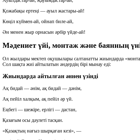
Ауылдастар-ай, Қауымдастар-ай,
Қожабақы ертеңі — ауыл жастары-ай!
Көңіл күймен-ай, ойнап биле-ай,
Ән менен жыр орнасын әрбір үйде-ай!
Мәдениет үйі, монтаж және баянның үн
Ол жылдары мектеп оқушылары салтанатты жиындарда «монтаж»
Сол шақта жиі айтылатын әндердің бірі мынау еді:
Жиындарда айтылған әннен үзінді
Ақ бидай — әнім, ақ бидай — дәнім,
Ақ пейіл халқым, ақ пейіл әр үй.
Еңбегі — шежіре, ерлігі — дастан,
Қазағым осы дәулеті тасқан.
«Қазақтың нағыз шырқаған кезі», —