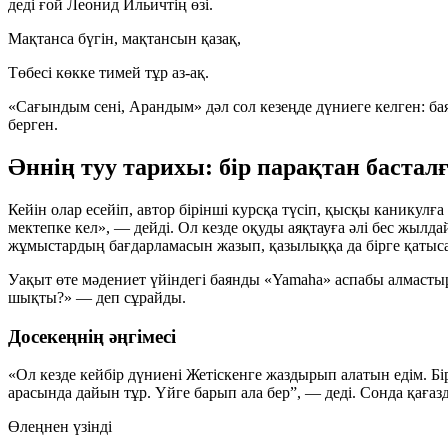
деді ғой Леонид Ильичтің өзі.
Мақтанса бүгін, мақтансын қазақ,
Төбесі көкке тимей тұр аз-ақ.
«Сағындым сені, Арандым» дәл сол кезеңде дүниеге келген: ба
берген.
Әннің туу тарихы: бір парақтан басталғ
Кейін олар есейіп, автор бірінші курсқа түсіп, қысқы каникулғ
мектепке кел», — дейді. Ол кезде оқуды аяқтауға әлі бес жылда
жұмыстардың бағдарламасын жазып, қазылыққа да бірге қатыс
Уақыт өте мәдениет үйіндегі баянды «Yamaha» аспабы алмастыр
шықты?» — деп сұрайды.
Досекеңнің әңгімесі
«Ол кезде кейбір дүниені Жетіскенге жаздырып алатын едім. Б
арасында дайын тұр. Үйге барып ала бер”, — деді. Сонда қаға
Өлеңнен үзінді