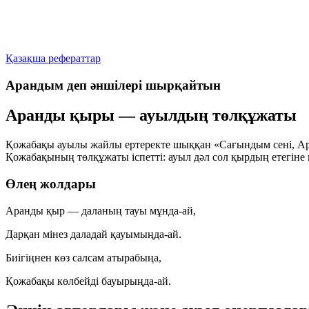
Қазақша рефераттар
Арандым деп әншілері шырқайтын
Аранды қыры — ауылдың төлқұжаты
Қожабақы ауылы жайлы ертеректе шыққан «Сағындым сені, Ара
Қожабақының төлқұжаты іспетті: ауыл дәл сол қырдың етегіне
Өлең жолдары
Аранды қыр — даланың тауы мұнда-ай,
Дарқан мінез даладай қауымыңда-ай.
Биігіңнен көз салсам атырабыңа,
Қожабақы көлбейді бауырыңда-ай.