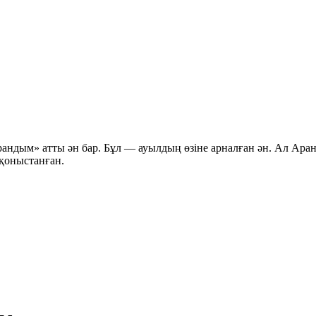
ндым» атты ән бар. Бұл — ауылдың өзіне арналған ән. Ал
Ара
 қоныстанған.