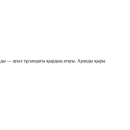
нды
— ауыл тұсындағы қырдың атауы. Аранды қыры