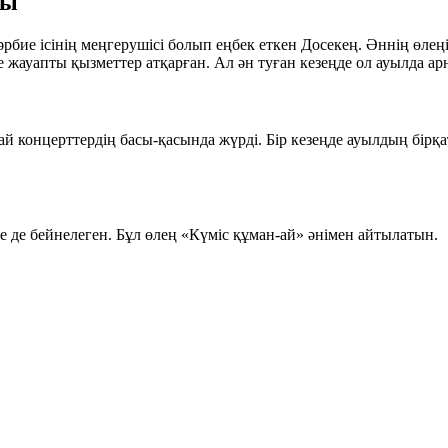
ры
әрбие ісінің меңгерушісі болып еңбек еткен Досекең. Әннің өле
жауапты қызметтер атқарған. Ал ән туған кезеңде ол ауылда арна
ай концерттердің басы-қасында жүрді. Бір кезеңде ауылдың бір
де бейнелеген. Бұл өлең «Күміс құман-ай» әнімен айтылатын.