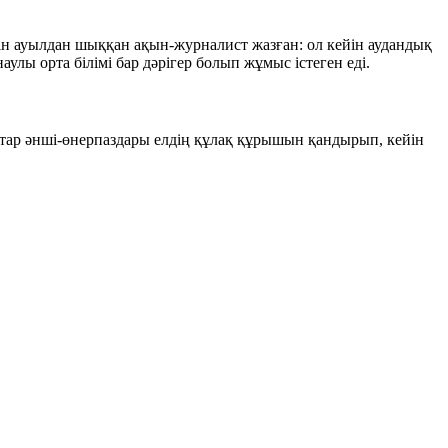
ңін ауылдан шыққан ақын-журналист жазған: ол кейін аудандық
улы орта білімі бар дәрігер болып жұмыс істеген еді.
қатар әнші-өнерпаздары елдің құлақ құрышын қандырып, кейін