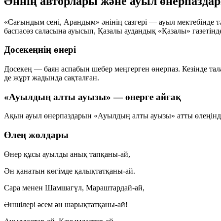
Әннің авторлары және ауыл өнерпазда
«Сағындым сені, Арандым» әнінің сазгері — ауыл мектебінде т
баспасөз саласына ауысып, Қазалы аудандық «Қазалы» газетінде 
Досекеңнің өнері
Досекең — баян аспабын шебер меңгерген өнерпаз. Кезінде тал
де жұрт жадында сақталған.
«Ауылдың алты ауызы» — өнерге айғақ
Ақын ауыл өнерпаздарын «Ауылдың алты ауызы» атты өлеңінде 
Өлең жолдары
Өнер құсы ауылды анық тапқаны-ай,
Ән қанатын көгімде қалықтатқаны-ай.
Сара менен Шамшагүл, Мараштардай-ай,
Әншілері әсем ән шарықтатқаны-ай!