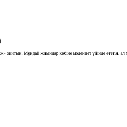
і
 оқитын. Мұндай жиындар көбіне мәдениет үйінде өтетін, ал 