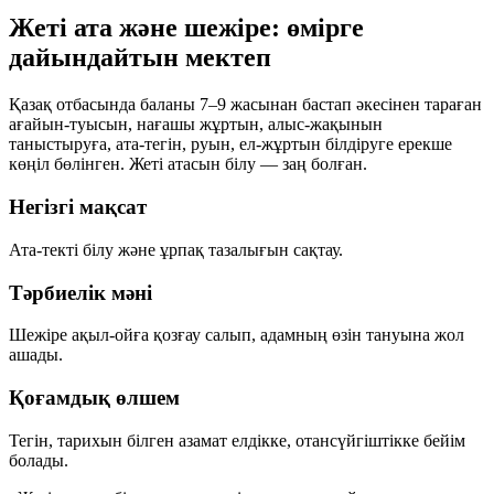
Жеті ата және шежіре: өмірге
дайындайтын мектеп
Қазақ отбасында баланы 7–9 жасынан бастап әкесінен тараған
ағайын-туысын, нағашы жұртын, алыс-жақынын
таныстыруға, ата-тегін, руын, ел-жұртын білдіруге ерекше
көңіл бөлінген. Жеті атасын білу — заң болған.
Негізгі мақсат
Ата-текті білу және ұрпақ тазалығын сақтау.
Тәрбиелік мәні
Шежіре ақыл-ойға қозғау салып, адамның өзін тануына жол
ашады.
Қоғамдық өлшем
Тегін, тарихын білген азамат елдікке, отансүйгіштікке бейім
болады.