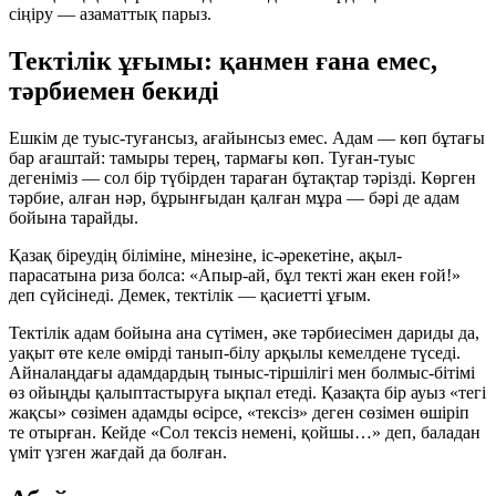
сіңіру — азаматтық парыз.
Тектілік ұғымы: қанмен ғана емес,
тәрбиемен бекиді
Ешкім де туыс-туғансыз, ағайынсыз емес. Адам — көп бұтағы
бар ағаштай: тамыры терең, тармағы көп. Туған-туыс
дегеніміз — сол бір түбірден тараған бұтақтар тәрізді. Көрген
тәрбие, алған нәр, бұрынғыдан қалған мұра — бәрі де адам
бойына тарайды.
Қазақ біреудің біліміне, мінезіне, іс-әрекетіне, ақыл-
парасатына риза болса:
«Апыр-ай, бұл текті жан екен ғой!»
деп сүйсінеді. Демек, тектілік — қасиетті ұғым.
Тектілік адам бойына ана сүтімен, әке тәрбиесімен дариды да,
уақыт өте келе өмірді танып-білу арқылы кемелдене түседі.
Айналаңдағы адамдардың тыныс-тіршілігі мен болмыс-бітімі
өз ойыңды қалыптастыруға ықпал етеді. Қазақта бір ауыз
«тегі
жақсы»
сөзімен адамды өсірсе,
«тексіз»
деген сөзімен өшіріп
те отырған. Кейде «Сол тексіз немені, қойшы…» деп, баладан
үміт үзген жағдай да болған.