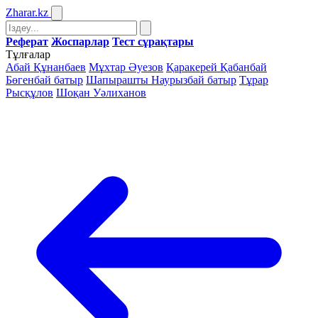
Zharar
.kz
Реферат
Жоспарлар
Тест сұрақтары
Тұлғалар
Абай Құнанбаев
Мұхтар Әуезов
Қаракерей Қабанбай
Бөгенбай батыр
Шапырашты Наурызбай батыр
Тұрар
Рысқұлов
Шоқан Уәлиханов