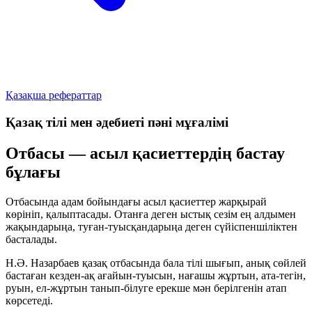
Қазақша рефераттар
Қазақ тілі мен әдебиеті пәні мұғалімі
Отбасы — асыл қасиеттердің бастау
бұлағы
Отбасында адам бойындағы асыл қасиеттер жарқырай
көрініп, қалыптасады. Отанға деген ыстық сезім ең алдымен
жақындарыңа, туған-туысқандарыңа деген сүйіспеншіліктен
басталады.
Н.Ә. Назарбаев қазақ отбасында бала тілі шығып, анық сөйлей
бастаған кезден-ақ ағайын-туысын, нағашы жұртын, ата-тегін,
руын, ел-жұртын танып-білуге ерекше мән берілгенін атап
көрсетеді.