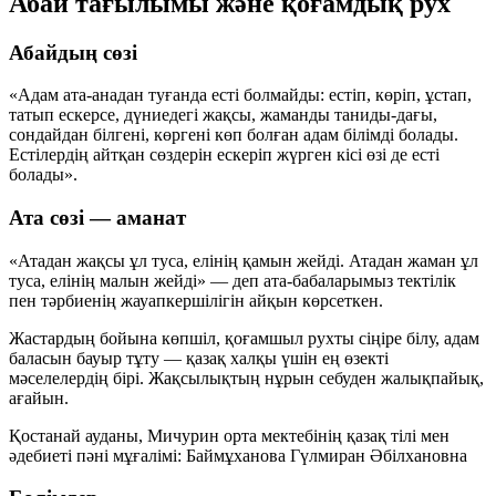
Абай тағылымы және қоғамдық рух
Абайдың сөзі
«Адам ата-анадан туғанда есті болмайды: естіп, көріп, ұстап,
татып ескерсе, дүниедегі жақсы, жаманды таниды-дағы,
сондайдан білгені, көргені көп болған адам білімді болады.
Естілердің айтқан сөздерін ескеріп жүрген кісі өзі де есті
болады».
Ата сөзі — аманат
«Атадан жақсы ұл туса, елінің қамын жейді. Атадан жаман ұл
туса, елінің малын жейді» — деп ата-бабаларымыз тектілік
пен тәрбиенің жауапкершілігін айқын көрсеткен.
Жастардың бойына көпшіл, қоғамшыл рухты сіңіре білу, адам
баласын бауыр тұту — қазақ халқы үшін ең өзекті
мәселелердің бірі. Жақсылықтың нұрын себуден жалықпайық,
ағайын.
Қостанай ауданы, Мичурин орта мектебінің қазақ тілі мен
әдебиеті пәні мұғалімі:
Баймұханова Гүлмиран Әбілхановна