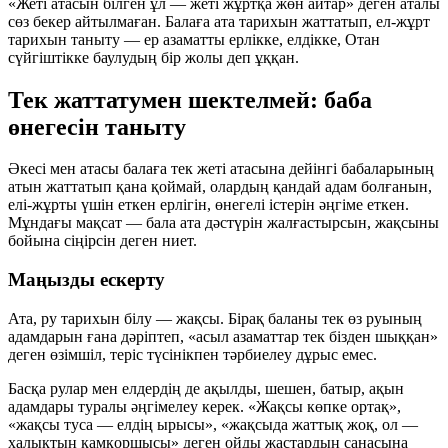
«Жеті атасын білген ұл — жеті жұртқа жөн айтар» деген аталы
сөз бекер айтылмаған. Балаға ата тарихын жаттатып, ел-жұрт
тарихын таныту — ер азаматты ерлікке, елдікке, Отан
сүйгіштікке баулудың бір жолы деп ұққан.
Тек жаттатумен шектелмей: баба
өнегесін таныту
Әкесі мен атасы балаға тек жеті атасына дейінгі бабаларының
атын жаттатып қана қоймай, олардың қандай адам болғанын,
елі-жұрты үшін еткен ерлігін, өнегелі істерін әңгіме еткен.
Мұндағы мақсат — бала ата дәстүрін жалғастырсын, жақсыны
бойына сіңірсін деген ниет.
Маңызды ескерту
Ата, ру тарихын білу — жақсы. Бірақ баланы тек өз руының
адамдарын ғана дәріптеп, «асыл азаматтар тек бізден шыққан»
деген өзімшіл, теріс түсінікпен тәрбиелеу дұрыс емес.
Басқа рулар мен елдердің де ақылды, шешен, батыр, ақын
адамдары туралы әңгімелеу керек. «Жақсы көпке ортақ»,
«жақсы туса — елдің ырысы», «жақсыда жаттық жоқ, ол —
халықтың қамқоршысы» деген ойды жастардың санасына