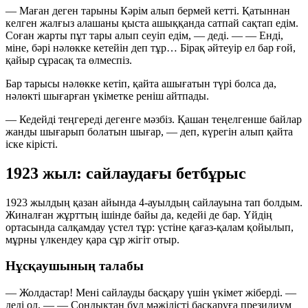
— Маған деген тарыны Кәрім алып бермей кетті. Қатыннан
келген жалғыз алашаны қыста ашыққанда сатпай сақтап едім.
Соған жарты пұт тары алып сеуіп едім,
— деді. —
— Енді,
міне, бәрі нәлөкке кетейін деп тұр… Бірақ әйтеуір ел бар ғой,
қайыр сұрасақ та өлмеспіз.
Бар тарысы нәлөкке кетіп, қайта ашығатын түрі болса да,
нәлөкті шығарған үкіметке реніш айтпады.
— Кедейді теңгереді дегенге мәзбіз. Қашан теңелгенше байлар
жанды шығарып болатын шығар,
— деп, күрегін алып қайта
іске кірісті.
1923 жыл: сайлаудағы бетбұрыс
1923 жылдың қазан айында 4-ауылдың сайлауына тап болдым.
Жиналған жұрттың ішінде байы да, кедейі де бар. Үйдің
ортасында салқамдау үстел тұр: үстіне қағаз-қалам қойылып,
мұрны үлкендеу қара сұр жігіт отыр.
Нұсқаушының талабы
— Жолдастар! Мені сайлауды басқару үшін үкімет жіберді.
—
деді ол. —
— Сондықтан бұл мәжілісті басқаруға президиум