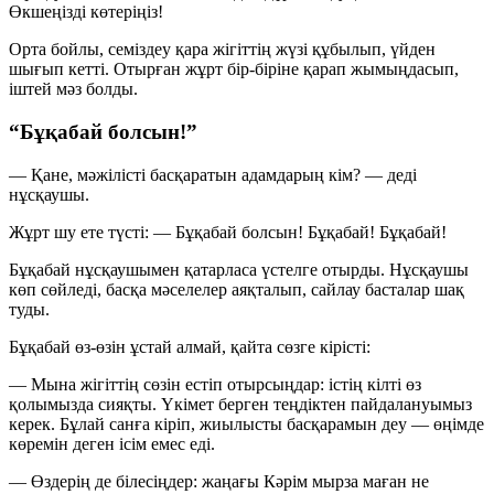
Өкшеңізді көтеріңіз!
Орта бойлы, семіздеу қара жігіттің жүзі құбылып, үйден
шығып кетті. Отырған жұрт бір-біріне қарап жымыңдасып,
іштей мәз болды.
“Бұқабай болсын!”
— Қане, мәжілісті басқаратын адамдарың кім?
— деді
нұсқаушы.
Жұрт шу ете түсті:
— Бұқабай болсын! Бұқабай! Бұқабай!
Бұқабай нұсқаушымен қатарласа үстелге отырды. Нұсқаушы
көп сөйледі, басқа мәселелер аяқталып, сайлау басталар шақ
туды.
Бұқабай өз-өзін ұстай алмай, қайта сөзге кірісті:
— Мына жігіттің сөзін естіп отырсыңдар: істің кілті өз
қолымызда сияқты. Үкімет берген теңдіктен пайдалануымыз
керек. Бұлай санға кіріп, жиылысты басқарамын деу — өңімде
көремін деген ісім емес еді.
— Өздерің де білесіңдер: жаңағы Кәрім мырза маған не