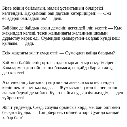
Бізге өзінің байлығын, малай ұстайтынын білдіргісі
келгендей, Қауқымбай бай даусын көтеріңкіреп:
— Әжі
өгіздерді байладың ба?
— деді.
Бәйбіше де байдың сөзін демейін дегендей іліп әкетті:
— Қыс
жақындап келеді, тезек жанындағы жалаңның шомын
дұрыстау керек еді. Сүмеңдеп қыдырумен-ақ ұзақ күнді кеш
қылады,
— деді.
Есік жақтағы жігіт күңк етті:
— Сүмеңдеп қайда бардым?
Бай мен бәйбішенің ортасында отырған мырза күлімсіреп:
—
Балалармен доп ойнағаны болмаса, ешқайда барған жоқ,
—
деп кекетті.
Ата-енесінің, байының ыңғайына жығылғысы келгендей
келіншек те шет қалмады:
— Жұмысының көптігінен ағаш
жарып беруді де қойды. Бүгін шайға суды өзім әкелдім,
— деп
түйреп өтті.
Жігіт үндемеді. Сөзді созуды орынсыз көрді ме, бай әңгімені
басқаға бұрды:
— Тәңірберген, сөйлей отыр. Дуанда қандай
хабар бар?