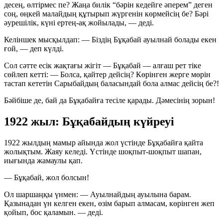
десең, өлтірмес пе? Жаңа билік “бәрін кедейге әперем” деген
соң, өңкей малайдың құтырып жүргенін көрмейсің бе? Бәрі
әурешілік, күні ертең-ақ жойылады,
— деді.
Келіншек мысқылдап:
— Біздің Бұқабай ауылнай болады екен
ғой,
— деп күлді.
Сол сәтте есік жақтағы жігіт — Бұқабай — алғаш рет тіке
сөйлеп кетті:
— Болса, қайтер дейсің? Көрінген жерге мөрін
тастап кететін Сарыбайдың баласындай бола алмас дейсің бе?!
Бәйбіше де, бай да Бұқабайға тесіле қарады.
Дәмесінің зорын!
1922 жыл: Бұқабайдың күйреуі
1922 жылдың мамыр айында жол үстінде Бұқабайға қайта
жолықтым. Жаяу келеді. Үстінде шоқпыт-шоқпыт шапан,
иығында жамаулы қап.
— Бұқабай, жол болсын!
Ол шаршаңқы үнмен:
— Ауылнайдың ауылына барам.
Қазынадан үн келген екен, өзім барып алмасам, көрінген жеп
қойып, бос қаламын.
— деді.