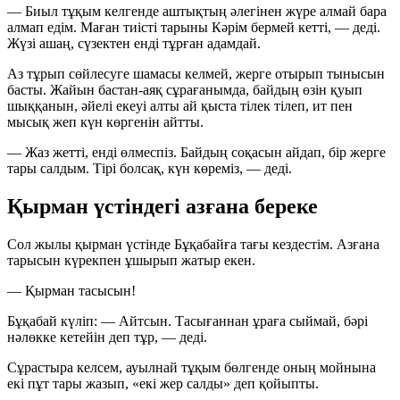
— Биыл тұқым келгенде аштықтың әлегінен жүре алмай бара
алмап едім. Маған тиісті тарыны Кәрім бермей кетті,
— деді.
Жүзі ашаң, сүзектен енді тұрған адамдай.
Аз тұрып сөйлесуге шамасы келмей, жерге отырып тынысын
басты. Жайын бастан-аяқ сұрағанымда, байдың өзін қуып
шыққанын, әйелі екеуі алты ай қыста тілек тілеп, ит пен
мысық жеп күн көргенін айтты.
— Жаз жетті, енді өлмеспіз. Байдың соқасын айдап, бір жерге
тары салдым. Тірі болсақ, күн көреміз,
— деді.
Қырман үстіндегі азғана береке
Сол жылы қырман үстінде Бұқабайға тағы кездестім. Азғана
тарысын күрекпен ұшырып жатыр екен.
— Қырман тасысын!
Бұқабай күліп:
— Айтсын. Тасығаннан ұраға сыймай, бәрі
нәлөкке кетейін деп тұр,
— деді.
Сұрастыра келсем, ауылнай тұқым бөлгенде оның мойнына
екі пұт тары жазып, «екі жер салды» деп қойыпты.