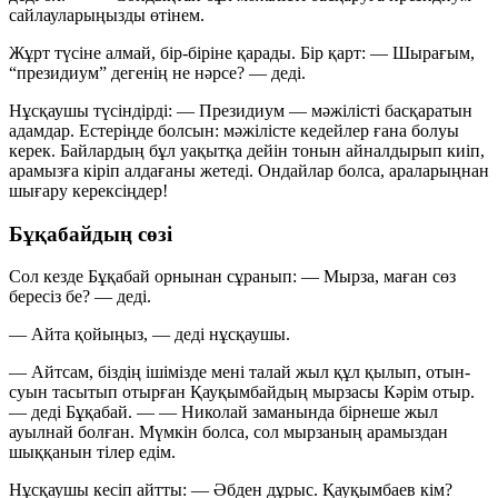
сайлауларыңызды өтінем.
Жұрт түсіне алмай, бір-біріне қарады. Бір қарт:
— Шырағым,
“президиум” дегенің не нәрсе?
— деді.
Нұсқаушы түсіндірді:
— Президиум — мәжілісті басқаратын
адамдар. Естеріңде болсын: мәжілісте кедейлер ғана болуы
керек. Байлардың бұл уақытқа дейін тонын айналдырып киіп,
арамызға кіріп алдағаны жетеді. Ондайлар болса, араларыңнан
шығару керексіңдер!
Бұқабайдың сөзі
Сол кезде Бұқабай орнынан сұранып:
— Мырза, маған сөз
бересіз бе?
— деді.
— Айта қойыңыз,
— деді нұсқаушы.
— Айтсам, біздің ішімізде мені талай жыл құл қылып, отын-
суын тасытып отырған Қауқымбайдың мырзасы Кәрім отыр.
— деді Бұқабай. —
— Николай заманында бірнеше жыл
ауылнай болған. Мүмкін болса, сол мырзаның арамыздан
шыққанын тілер едім.
Нұсқаушы кесіп айтты:
— Әбден дұрыс. Қауқымбаев кім?