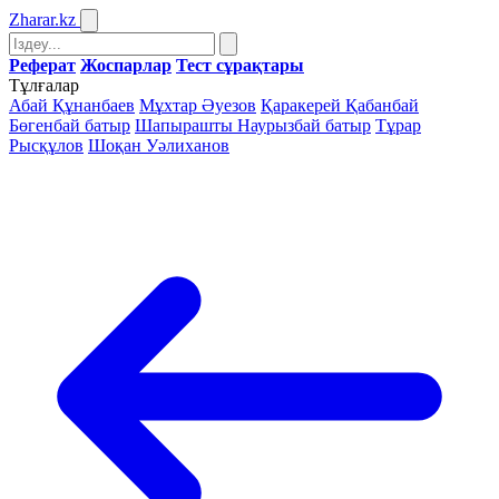
Zharar
.kz
Реферат
Жоспарлар
Тест сұрақтары
Тұлғалар
Абай Құнанбаев
Мұхтар Әуезов
Қаракерей Қабанбай
Бөгенбай батыр
Шапырашты Наурызбай батыр
Тұрар
Рысқұлов
Шоқан Уәлиханов