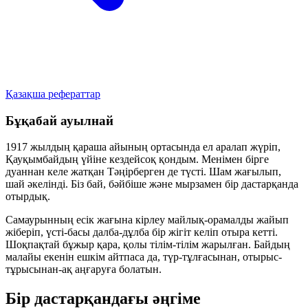
Қазақша рефераттар
Бұқабай ауылнай
1917 жылдың қараша айының ортасында ел аралап жүріп,
Қауқымбайдың үйіне кездейсоқ қондым. Менімен бірге
дуаннан келе жатқан Тәңірберген де түсті. Шам жағылып,
шай әкелінді. Біз бай, бәйбіше және мырзамен бір дастарқанда
отырдық.
Самаурынның есік жағына кірлеу майлық-орамалды жайып
жіберіп, үсті-басы далба-дұлба бір жігіт келіп отыра кетті.
Шоқпақтай бұжыр қара, қолы тілім-тілім жарылған. Байдың
малайы екенін ешкім айтпаса да, түр-тұлғасынан, отырыс-
тұрысынан-ақ аңғаруға болатын.
Бір дастарқандағы әңгіме