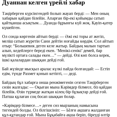
Дуаннан келген үрейлі хабар
Тәңірберген күрсінгендей болып жауап берді:
— Мен оның
хабарын қайдан білейін. Апарған бір-екі қойымды сатып
қайтқанша асықтым… Дуанда бұрынғы күй жоқ. Қауіп-қатер
күшейген.
Ол сонда көргенін айтып берді:
— Әжі екі торы ат жегіп,
меліш сатып жүретін Сани дейтін ноғайды көрдім. Сол айтып
отыр: “Большевик деген келе жатыр. Байдың малын тартып
алып, кедейлерге береді екен. ‘Менікі-сенікі’ демей, бар
мүлікті ортаға салады екен…”
— дейді. Өзі көп болса керек,
ішкі қалалардан шыққан дейді ғой.
Бай жүзінде мысқыл аралас күлкі пайда болғандай:
— Естіп
едім, түнде Рахмет қонып кетіпті,
— деді.
Байдың бұл хабарға онша ренжімегенін сезген Тәңірберген
сөзін жалғады:
— Оқыған мына Кәрімдер білмесе, біз қайдан
білейік. Өзін түрмеде жатқан кілең бір бұзықтар дейді ғой.
Патша құлаған соң босап шыққан болар.
«Кәрімдер білмесе…» деген сөз мырзаның намысына
тигендей болды. Ол білгішсініп:
— Ылғи ақшаға жалданған
құл-құтандар ғой. Мына Бұқабайға ақша беріп, біреуді өлтір