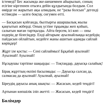
істемеді? Бес жасымда әке-шешемнен айырылып, соның
есігіне кіргеннен отызға дейін құлдығында болдым. Сол
өмірде не жарытып ақы алмадым, не “разы болсын” дегенді
естімедім — ылғи боқтау, сөгумен өтті.
— Басқасын қойғанда, былтырғы ашаршылық жылы
қаңғытып жіберді. Оның үстіне тұқымды жеп қойып,
салығын маған тартқызды. Айта берсем, ісі көп — оны
өздерің де білесіңдер. Енді айтарым: ауылнайлыққа кедейдің
пайдасын ойлайтын, кедейге жаны ашитын адамды сайлай
көріңдер!
Жұрт іле қосты:
— Сені сайлаймыз! Бұқабай ауылнай!
Ауылнай! Ауылнай!
Нұсқаушы тәртіпке шақырды:
— Тоқтаңдар, дауысқа салайық!
Бірақ жұрттың екпіні басылмады:
— Дауысқа салсаң да,
салмасаң да ауылнай! Ауылнай, ауылнай!
Біреудің дауысы анық шықты:
— Жасасын, кедей теңдігі!
Артынан көпшілік іліп әкетті:
— Жасасын, кедей теңдігі!
Бөлімдер