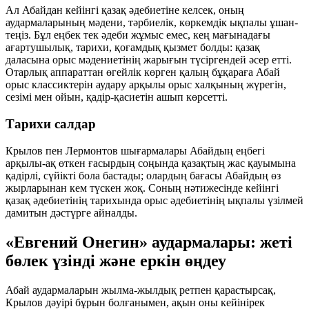
Ал Абайдан кейінгі қазақ әдебиетіне келсек, оның
аудармаларының мәдени, тәрбиелік, көркемдік ықпалы ұшан-
теңіз. Бұл еңбек тек әдеби жұмыс емес, кең мағынадағы
ағартушылық, тарихи, қоғамдық қызмет болды: қазақ
даласына орыс мәдениетінің жарығын түсіргендей әсер етті.
Отарлық аппараттан өгейлік көрген қалың бұқараға Абай
орыс классиктерін аудару арқылы орыс халқының жүрегін,
сезімі мен ойын, қадір-қасиетін ашып көрсетті.
Тарихи салдар
Крылов пен Лермонтов шығармалары Абайдың еңбегі
арқылы-ақ өткен ғасырдың соңында қазақтың жас қауымына
қадірлі, сүйікті бола бастады; олардың бағасы Абайдың өз
жырларынан кем түскен жоқ. Соның нәтижесінде кейінгі
қазақ әдебиетінің тарихында орыс әдебиетінің ықпалы үзілмей
дамитын дәстүрге айналды.
«Евгений Онегин» аудармалары: жеті
бөлек үзінді және еркін өңдеу
Абай аудармаларын жылма-жылдық ретпен қарастырсақ,
Крылов дәуірі бұрын болғанымен, ақын оны кейінірек