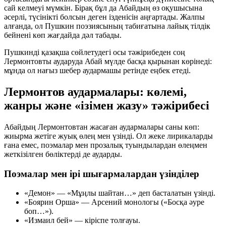
сай келмеуі мүмкін. Бірақ бұл да Абайдың өз оқушысына
әсерлі, түсінікті болсын деген ізденісін аңғартады. Жалпы
алғанда, ол Пушкин поэзиясының табиғатына лайық тілдік
бейнені көп жағдайда дәл табады.
Пушкинді қазақша сөйлетудегі осы тәжірибеден соң
Лермонтовты аударуда Абай мүлде басқа қырынан көрінеді:
мұнда ол нағыз шебер аудармашы ретінде еңбек етеді.
Лермонтов аудармалары: көлемі,
жанры және «ізімен жазу» тәжірибесі
Абайдың Лермонтовтан жасаған аудармалары саны көп:
жиырма жетіге жуық өлең мен үзінді. Ол жеке лирикаларды
ғана емес, поэмалар мен прозалық туындылардан өлеңмен
жеткізілген бөліктерді де аударды.
Поэмалар мен ірі шығармалардан үзінділер
«Демон» — «Мұңлы шайтан…» деп басталатын үзінді.
«Боярин Орша» — Арсений монологы («Босқа әуре
боп…»).
«Измаил бей» — кіріспе толғауы.