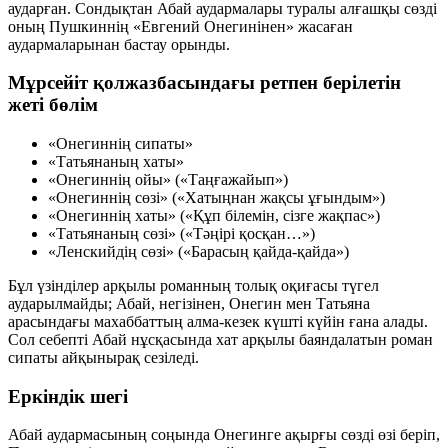
аударған. Сондықтан Абай аудармалары туралы алғашқы сөзді
оның Пушкиннің
«Евгений Онегинінен»
жасаған
аудармаларынан бастау орынды.
Мұрсейіт қолжазбасындағы ретпен берілетін
жеті бөлім
«Онегиннің сипаты»
«Татьянаның хаты»
«Онегиннің ойы» («Таңғажайып»)
«Онегиннің сөзі» («Хатыңнан жақсы ұғындым»)
«Онегиннің хаты» («Құп білемін, сізге жақпас»)
«Татьянаның сөзі» («Тәңірі қосқан…»)
«Ленскийдің сөзі» («Барасың қайда-қайда»)
Бұл үзінділер арқылы романның толық оқиғасы түгел
аударылмайды; Абай, негізінен, Онегин мен Татьяна
арасындағы махаббаттың алма-кезек күшті күйін ғана алады.
Сол себепті Абай нұсқасында хат арқылы баяндалатын роман
сипаты айқынырақ сезіледі.
Еркіндік шегі
Абай аудармасының соңында Онегинге ақырғы сөзді өзі беріп,