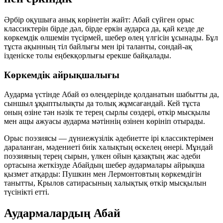
Әрбір оқушыға анық көрінетін жайт: Абай сүйген орыс
классиктерін бірде дәл, бірде еркін аударса да, қай кезде де
көркемдік өлшемін түсірмей, шебер өлең үлгісін ұсынады. Бұл
тұста ақынның тіл байлығы мен ірі таланты, сондай-ақ
ізденіске толы еңбекқорлығы ерекше байқалады.
Көркемдік айрықшалығы
Аударма үстінде Абай өз өлеңдерінде қолданатын шабытты да,
сыншыл ұқыптылықты да толық жұмсағандай. Кей тұста
оның өзіне тән нәзік те терең сырлы сөздері, өткір мысқылы
мен ащы ажуасы аударма мәтіннің өзінен көрініп отырады.
Орыс поэзиясы — дүниежүзілік әдебиетте ірі классиктерімен
дараланған, мәдениеті биік халықтың өскелең өнері. Мұндай
поэзияның терең сырын, үлкен ойын қазақтың жас әдеби
ортасына жеткізуде Абайдың шебер аудармалары айрықша
қызмет атқарды: Пушкин мен Лермонтовтың көркемдігін
танытты, Крылов сатирасының халықтық өткір мысқылын
түсінікті етті.
Аудармалардың Абай