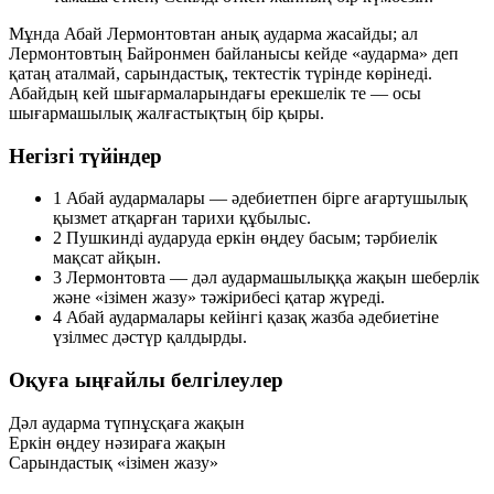
Мұнда Абай Лермонтовтан анық аударма жасайды; ал
Лермонтовтың Байронмен байланысы кейде «аударма» деп
қатаң аталмай, сарындастық, тектестік түрінде көрінеді.
Абайдың кей шығармаларындағы ерекшелік те — осы
шығармашылық жалғастықтың бір қыры.
Негізгі түйіндер
1
Абай аудармалары — әдебиетпен бірге ағартушылық
қызмет атқарған тарихи құбылыс.
2
Пушкинді аударуда еркін өңдеу басым; тәрбиелік
мақсат айқын.
3
Лермонтовта — дәл аудармашылыққа жақын шеберлік
және «ізімен жазу» тәжірибесі қатар жүреді.
4
Абай аудармалары кейінгі қазақ жазба әдебиетіне
үзілмес дәстүр қалдырды.
Оқуға ыңғайлы белгілеулер
Дәл аударма
түпнұсқаға жақын
Еркін өңдеу
нәзираға жақын
Сарындастық
«ізімен жазу»