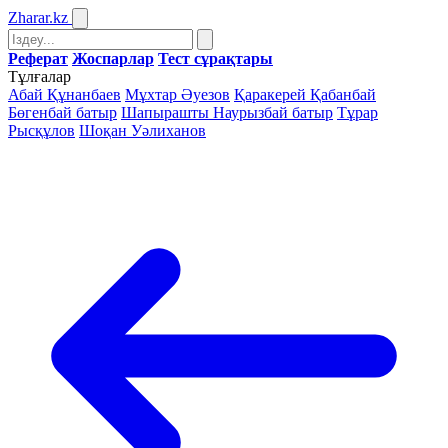
Zharar
.kz
Реферат
Жоспарлар
Тест сұрақтары
Тұлғалар
Абай Құнанбаев
Мұхтар Әуезов
Қаракерей Қабанбай
Бөгенбай батыр
Шапырашты Наурызбай батыр
Тұрар
Рысқұлов
Шоқан Уәлиханов