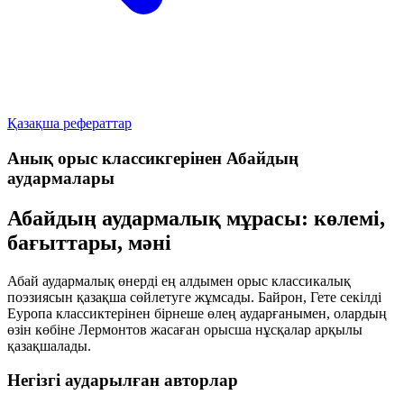
Қазақша рефераттар
Анық орыс классикгерінен Абайдың
аудармалары
Абайдың аудармалық мұрасы: көлемі,
бағыттары, мәні
Абай аудармалық өнерді ең алдымен орыс классикалық
поэзиясын қазақша сөйлетуге жұмсады. Байрон, Гете секілді
Еуропа классиктерінен бірнеше өлең аударғанымен, олардың
өзін көбіне Лермонтов жасаған орысша нұсқалар арқылы
қазақшалады.
Негізгі аударылған авторлар