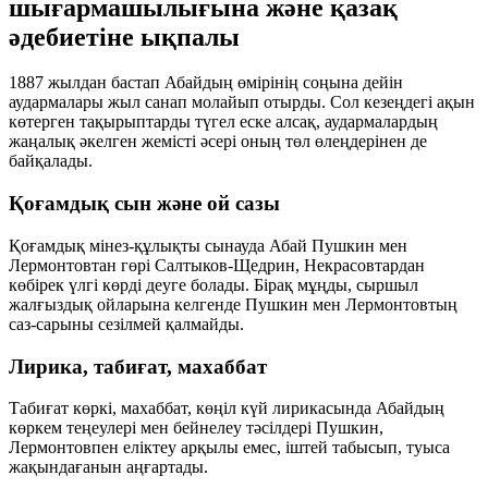
шығармашылығына және қазақ
әдебиетіне ықпалы
1887 жылдан бастап Абайдың өмірінің соңына дейін
аудармалары жыл санап молайып отырды. Сол кезеңдегі ақын
көтерген тақырыптарды түгел еске алсақ, аудармалардың
жаңалық әкелген жемісті әсері оның төл өлеңдерінен де
байқалады.
Қоғамдық сын және ой сазы
Қоғамдық мінез-құлықты сынауда Абай Пушкин мен
Лермонтовтан гөрі Салтыков-Щедрин, Некрасовтардан
көбірек үлгі көрді деуге болады. Бірақ мұңды, сыршыл
жалғыздық ойларына келгенде Пушкин мен Лермонтовтың
саз-сарыны сезілмей қалмайды.
Лирика, табиғат, махаббат
Табиғат көркі, махаббат, көңіл күй лирикасында Абайдың
көркем теңеулері мен бейнелеу тәсілдері Пушкин,
Лермонтовпен еліктеу арқылы емес, іштей табысып, туыса
жақындағанын аңғартады.