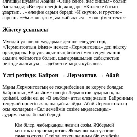
алғашқы шумағы Абайда «Өзіңе сенбе, жас ойшыл» болып
басталады; «Вечер» өлеңінің жолдары «Көлеңке басын
ұзартып…» өлеңіне сарын береді; «И скучно, и грустно»
сарыны «Әм жалықтым, әм жабықтым…» өлеңімен тектес.
Жіктеу ұсынысы
Мұндай үлгілерді «аударма» деп шегелеуден гөрі,
«Лермонтовтың ізімен» немесе «Лермонтовша» деп жіктеу
орындырақ. Бір ұлы ақынның бейнесі мен теңеуі екінші
ақынға лейтмотив болып, шығармашылық сабақтастық
ретінде жалғасуы — әдебиетте заңды құбылыс.
Үлгі ретінде: Байрон → Лермонтов → Абай
Мұны Лермонтовтың өз тәжірибесінен де көруге болады:
Байронның «В альбом» өлеңін Лермонтов аударып қана
қоймай, кейін өзі де «В альбом» атты өлең жазып, Байронның
теңеу-ой өрнегін жаңаша қайталайды. Абай Лермонтовтың
осы жолдарын «Сал демеймін сөзіме ықыласыңды»
аудармасында былай береді:
Кім білер, жабырқаңқы жазған сөзім, Жібермей
кеп тоқтатар оның көзін. Жолаушы жол үстінде
тамаша еткен, Секілді өткен жанның бір күмбезін.