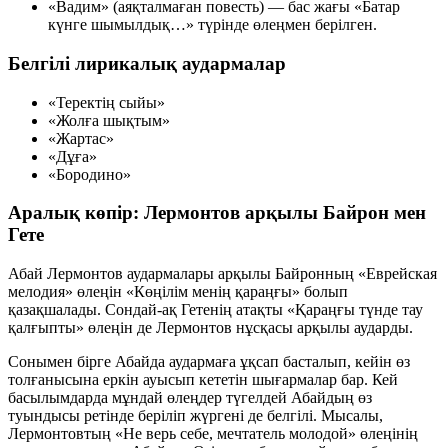
«Вадим» (аяқталмаған повесть) — бас жағы «Батар
күнге шымылдық…» түрінде өлеңмен берілген.
Белгілі лирикалық аудармалар
«Теректің сыйы»
«Жолға шықтым»
«Жартас»
«Дұға»
«Бородино»
Аралық көпір: Лермонтов арқылы Байрон мен
Гете
Абай Лермонтов аудармалары арқылы Байронның «Еврейская
мелодия» өлеңін «Көңілім менің қараңғы» болып
қазақшалады. Сондай-ақ Гетенің атақты «Қараңғы түнде тау
қалғыпты» өлеңін де Лермонтов нұсқасы арқылы аударды.
Сонымен бірге Абайда аудармаға ұқсап басталып, кейін өз
толғанысына еркін ауысып кететін шығармалар бар. Кей
басылымдарда мұндай өлеңдер түгелдей Абайдың өз
туындысы ретінде беріліп жүргені де белгілі. Мысалы,
Лермонтовтың «Не верь себе, мечтатель молодой» өлеңінің