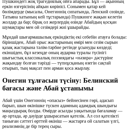
Пушкиндегі жоқ трагедиялық ойға апарады. Бұл — ақынның
еркін өзгерісінің айқын көрінісі. Сонымен қатар кей
бөлімдерде (мысалы, Онегиннің сипатында, Ленский сөзінде,
Татьяна хатының кей тұстарында) Пушкинге жақын келетін
жолдар да бар; бірақ ол жерлердің өзінде Абайдың қосқан
шумақтары мен ой сезімдері жиі ұшырайды.
Мұндай шығармашылық еркіндіктің екі себебін атауға болады:
біріншіден, Абай орыс жастарының өмірі мен сезім сырын
қазақ жастарына тәлім-тәрбие ретінде ұсынуды көздеді;
екіншіден, бұл кезеңде оның аударма туралы түсінігі
шығыстық классикалық поэзиядағы
«нәзира»
дәстүріне
жақындау болған тәрізді — түпнұсқаның өзегін сақтай
отырып, тың мақсат пен арман қоса жырлау.
Онегин тұлғасын түсіну: Белинский
бағасы және Абай ұстанымы
Абай үшін Онегиннің «опасыз» бейнесінен гөрі, адасып
барып, шын өкінішке түскен адамның адамдық шындығы
маңыздырақ болды. Өмірде асылды уақытында бағаламау —
әр ортада, әр дәуірде ұшырасатын қателік. Ал сол қателікті
таныған сәттегі өрттей өкініш — жастарға ой салатын үлгі,
реализмнің де бір терең сыры.