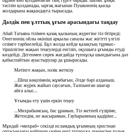
бұрын көп қолданбаған тың түрге барады:
шалыс ұйқас
тәсілін қолданады, ырғақ жағынан Пушкиннің қысқа
жолдарына жақындауға тырысады.
Дәлдік пен ұлттық ұғым арасындағы таңдау
Абай Татьяна тілімен қазақ қызының жүрегіне тіл бітіреді;
Онегиннің ойлы өкініші арқылы саналы жас жігітті үлгілі
сезімге тәрбиелейді. Бұл жолда кейде қазақтың тұрмыс-
тіршілігіне жақын теңеулерді енгізіп, оқушыға ұғымды етуді
көздейді. Дегенмен сирек жағдайда түпнұсқа шындығына дәл
қабыспайтын ауыстырулар да ұшырасады.
Мәтінге жақын, нәзік жеткізу
...Шеш көңілімнің жұмбағын, Әлде бәрі алданыш.
Жас жүрек жайып саусағын, Талпынған шығар
айға алыс...
Ұғымды ету үшін еркін теңеу
...Михрабымсың, бас ұрамын, Тіл жетпей ғүзіріме,
Жетпедім, не жасырамын, Гауһарымның қадіріне...
Мұндай «михраб» секілді исламдық ұғымның христиан
ортасындағы кейіпкер сөзіне енуі түпнұсқа дүниесіне толық