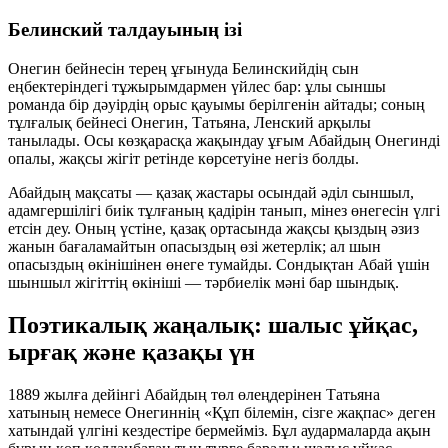
Белинский талдауының ізі
Онегин бейнесін терең ұғынуда Белинскийдің сын
еңбектеріндегі тұжырымдармен үйлес бар: ұлы сыншы
романда бір дәуірдің орыс қауымы берілгенін айтады; соның
тұлғалық бейнесі Онегин, Татьяна, Ленский арқылы
танылады. Осы көзқарасқа жақындау ұғым Абайдың Онегинді
опалы, жақсы жігіт ретінде көрсетуіне негіз болды.
Абайдың мақсаты — қазақ жастары осындай әділ сыншыл,
адамгершілігі биік тұлғаның қадірін танып, мінез өнегесін үлгі
етсін деу. Оның үстіне, қазақ ортасында жақсы қыздың әзиз
жанын бағаламайтын опасыздың өзі жетерлік; ал шын
опасыздың өкінішінен өнеге тумайды. Сондықтан Абай үшін
шыншыл жігіттің өкініші — тәрбиелік мәні бар шындық.
Поэтикалық жаңалық: шалыс ұйқас,
ырғақ және қазақы үн
1889 жылға дейінгі Абайдың төл өлеңдерінен Татьяна
хатының немесе Онегиннің «Құп білемін, сізге жақпас» деген
хатындай үлгіні кездестіре бермейміз. Бұл аудармаларда ақын