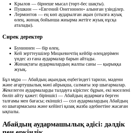
Крылов — бірнеше мысал (төрт-бес шақты).
Пушкин —
«Евгений Онегиннен»
алынған үзінділер.
Лермонтов — ең көп аударылған ақын (отызға жуық
өлең, жинақ бойынша жиырма жетіге жуық нұсқа
аталады).
Сирек деректер
Буниннен — бір өлең.
Кей зерттеушілер Мицкевичтің кейбір өлеңдерімен
үндес аз ғана аудармалар барын айтады.
Жинақтағы аудармалардың жалпы саны — қырыққа
жуық.
Бұл мұра — Абайдың ақындық еңбегіндегі тарихи, мәдени
және ағартушылық мәні айрықша, салмағы зор шығармалар.
Жекелеген аудармаларды талдауға кіріспес бұрын, екі мәселені
бөліп айту қажет: біріншісі — Абайдың аудармаға берген
талғамы мен бағасы; екіншісі — сол аудармалардың Абайдың
өз шығармасына және кейінгі қазақ жазба әдебиетіне жасаған
ықпалы.
Абайдың аудармашылық әдісі: дәлдік
пен еркіндік