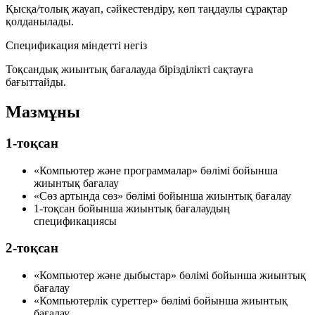
Қысқа/толық жауап, сәйкестендіру, көп таңдаулы сұрақтар
қолданылады.
Спецификация міндетті негіз
Тоқсандық жиынтық бағалауда бірізділікті сақтауға
бағыттайды.
Мазмұны
1-тоқсан
«Компьютер және программалар» бөлімі бойынша
жиынтық бағалау
«Сөз артында сөз» бөлімі бойынша жиынтық бағалау
1-тоқсан бойынша жиынтық бағалаудың
спецификациясы
2-тоқсан
«Компьютер және дыбыстар» бөлімі бойынша жиынтық
бағалау
«Компьютерлік суреттер» бөлімі бойынша жиынтық
бағалау