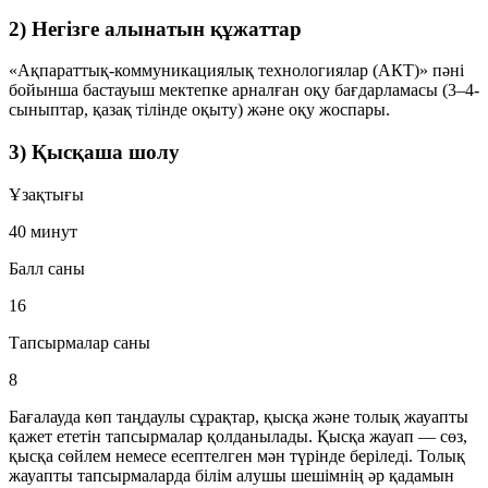
2) Негізге алынатын құжаттар
«Ақпараттық-коммуникациялық технологиялар (АКТ)» пәні
бойынша бастауыш мектепке арналған оқу бағдарламасы (3–4-
сыныптар, қазақ тілінде оқыту) және оқу жоспары.
3) Қысқаша шолу
Ұзақтығы
40 минут
Балл саны
16
Тапсырмалар саны
8
Бағалауда көп таңдаулы сұрақтар, қысқа және толық жауапты
қажет ететін тапсырмалар қолданылады. Қысқа жауап — сөз,
қысқа сөйлем немесе есептелген мән түрінде беріледі. Толық
жауапты тапсырмаларда білім алушы шешімнің әр қадамын