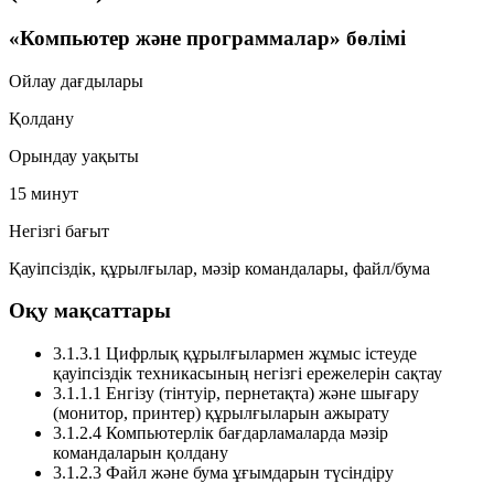
«Компьютер және программалар» бөлімі
Ойлау дағдылары
Қолдану
Орындау уақыты
15 минут
Негізгі бағыт
Қауіпсіздік, құрылғылар, мәзір командалары, файл/бума
Оқу мақсаттары
3.1.3.1
Цифрлық құрылғылармен жұмыс істеуде
қауіпсіздік техникасының негізгі ережелерін сақтау
3.1.1.1
Енгізу (тінтуір, пернетақта) және шығару
(монитор, принтер) құрылғыларын ажырату
3.1.2.4
Компьютерлік бағдарламаларда мәзір
командаларын қолдану
3.1.2.3
Файл және бума ұғымдарын түсіндіру