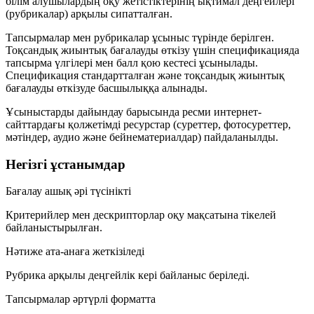
білім алушылардың оқу жетістіктерінің ықтимал деңгейлері
(рубрикалар)
арқылы сипатталған.
Тапсырмалар мен рубрикалар
ұсыныс
түрінде берілген.
Тоқсандық жиынтық бағалауды өткізу үшін спецификацияда
тапсырма үлгілері
мен
балл қою кестесі
ұсынылады.
Спецификация стандартталған және тоқсандық жиынтық
бағалауды өткізуде басшылыққа алынады.
Ұсыныстарды дайындау барысында ресми интернет-
сайттардағы қолжетімді ресурстар (суреттер, фотосуреттер,
мәтіндер, аудио және бейнематериалдар) пайдаланылды.
Негізгі ұстанымдар
Бағалау ашық әрі түсінікті
Критерийлер мен дескрипторлар оқу мақсатына тікелей
байланыстырылған.
Нәтиже ата-анаға жеткізіледі
Рубрика арқылы деңгейлік кері байланыс беріледі.
Тапсырмалар әртүрлі форматта