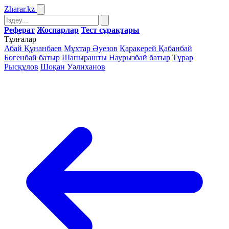
Zharar
.kz
Реферат
Жоспарлар
Тест сұрақтары
Тұлғалар
Абай Құнанбаев
Мұхтар Әуезов
Қаракерей Қабанбай
Бөгенбай батыр
Шапырашты Наурызбай батыр
Тұрар
Рысқұлов
Шоқан Уәлиханов