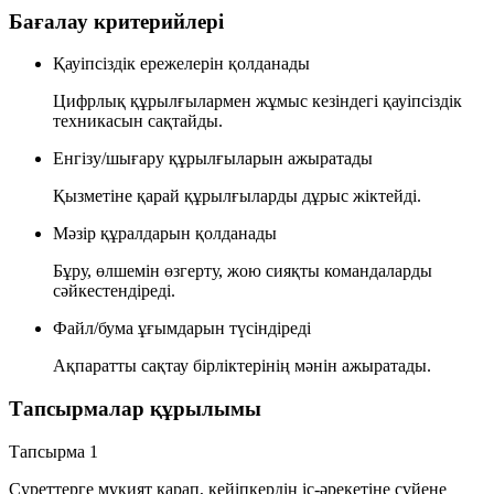
Бағалау критерийлері
Қауіпсіздік ережелерін қолданады
Цифрлық құрылғылармен жұмыс кезіндегі қауіпсіздік
техникасын сақтайды.
Енгізу/шығару құрылғыларын ажыратады
Қызметіне қарай құрылғыларды дұрыс жіктейді.
Мәзір құралдарын қолданады
Бұру, өлшемін өзгерту, жою сияқты командаларды
сәйкестендіреді.
Файл/бума ұғымдарын түсіндіреді
Ақпаратты сақтау бірліктерінің мәнін ажыратады.
Тапсырмалар құрылымы
Тапсырма 1
Суреттерге мұқият қарап, кейіпкердің іс-әрекетіне сүйене