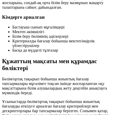
жоспарына, сондай-ақ орта білім беру мазмұнын жаңарту
талаптарына сәйкес дайындалған.
Кімдерге арналған
Бастауыш сынып мұғалімдері
Мектеп әкімшілігі
Білім беру бөлімінің әдіскерлері
Критериалды бағалау бойынша мектеп/өңірлік
үйлестірушілер
Басқа да мүдделі тұлғалар
Құжаттың мақсаты мен құрамдас
бөліктері
Бөлім/ортақ тақырып бойынша жиынтық бағалау
тапсырмалары мұғалімге тоқсан ішінде жоспарланған оқу
мақсаттарына білім алушылардың жету деңгейін анықтауға
мүмкіндік береді.
Ұсыныстарда бөлім/ортақ тақырып бойынша жиынтық
бағалауды өткізуге арналған
бағалау критерийлері
мен
дескрипторлары
бар тапсырмалар берілген. Сонымен қатар,