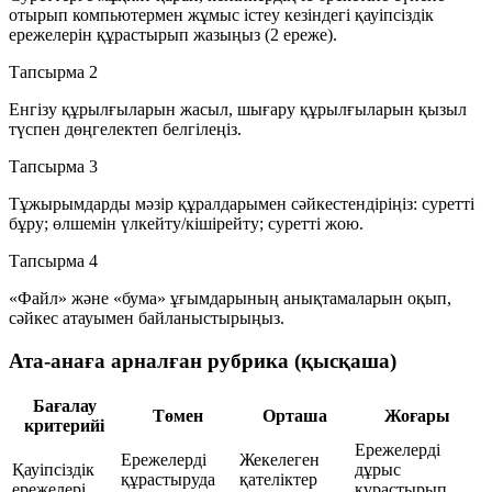
отырып компьютермен жұмыс істеу кезіндегі қауіпсіздік
ережелерін құрастырып жазыңыз (2 ереже).
Тапсырма 2
Енгізу құрылғыларын жасыл, шығару құрылғыларын қызыл
түспен дөңгелектеп белгілеңіз.
Тапсырма 3
Тұжырымдарды мәзір құралдарымен сәйкестендіріңіз: суретті
бұру; өлшемін үлкейту/кішірейту; суретті жою.
Тапсырма 4
«Файл» және «бума» ұғымдарының анықтамаларын оқып,
сәйкес атауымен байланыстырыңыз.
Ата-анаға арналған рубрика (қысқаша)
Бағалау
Төмен
Орташа
Жоғары
критерийі
Ережелерді
Ережелерді
Жекелеген
Қауіпсіздік
дұрыс
құрастыруда
қателіктер
ережелері
құрастырып