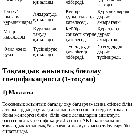
қиналады.
жібереді.
жазады.
Енгізу/
Кейбір
Құрылғыларды
Ажыратуда
шығару
құрылғыларда
дұрыс
қиналады.
құрылғылары
қателеседі.
ажыратады.
Құралдарды
Кейбір
Құралдарды
Мәзір
тануда
сәйкестіктерде
дұрыс
құралдары
қиналады.
қателеседі.
ажыратады.
Түсіндіруде
Ұғымдарды
Файл және
Түсіндіруде
қателіктер
дұрыс
бума
қиналады.
жібереді.
түсіндіреді.
Тоқсандық жиынтық бағалау
спецификациясы (1-тоқсан)
1) Мақсаты
Тоқсандық жиынтық бағалау оқу бағдарламасына сәйкес білім
алушылардың оқу мақсаттарына жеткенін тексеруге, тоқсан
бойы меңгерген білім, білік және дағдыларын анықтауға
бағытталған. Спецификация 3-сынып АКТ пәні бойынша
тоқсандық жиынтық бағалаудың мазмұны мен өткізу тәртібін
сипаттайды.