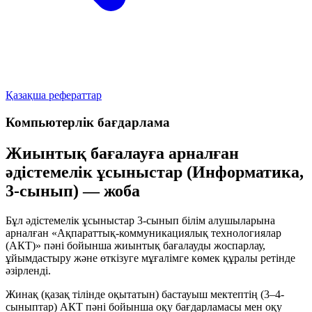
Қазақша рефераттар
Компьютерлік бағдарлама
Жиынтық бағалауға арналған
әдістемелік ұсыныстар (Информатика,
3-сынып) — жоба
Бұл әдістемелік ұсыныстар 3-сынып білім алушыларына
арналған «Ақпараттық-коммуникациялық технологиялар
(АКТ)» пәні бойынша жиынтық бағалауды жоспарлау,
ұйымдастыру және өткізуге мұғалімге көмек құралы ретінде
әзірленді.
Жинақ (қазақ тілінде оқытатын) бастауыш мектептің (3–4-
сыныптар) АКТ пәні бойынша оқу бағдарламасы мен оқу