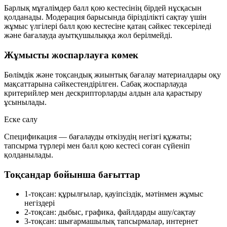
Барлық мұғалімдер балл қою кестесінің бірдей нұсқасын
қолданады. Модерация барысында бірізділікті сақтау үшін
жұмыс үлгілері балл қою кестесіне қатаң сәйкес тексеріледі
және бағалауда ауытқушылыққа жол берілмейді.
Жұмысты жоспарлауға көмек
Бөлімдік және тоқсандық жиынтық бағалау материалдары оқу
мақсаттарына сәйкестендірілген. Сабақ жоспарлауда
критерийлер мен дескрипторларды алдын ала қарастыру
ұсынылады.
Еске салу
Спецификация — бағалауды өткізудің негізгі құжаты;
тапсырма түрлері мен балл қою кестесі соған сүйеніп
қолданылады.
Тоқсандар бойынша бағыттар
1-тоқсан: құрылғылар, қауіпсіздік, мәтінмен жұмыс
негіздері
2-тоқсан: дыбыс, графика, файлдарды ашу/сақтау
3-тоқсан: шығармашылық тапсырмалар, интернет