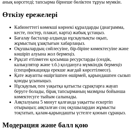
анық көрсетеді; тапсырма бірнеше бөліктен тұруы мүмкін.
Өткізу ережелері
Кабинеттегі көмекші көрнекі құралдарды (диаграмма,
кесте, постер, плакат, карта) жабық ұстаңыз.
Бағалау басталар алдында нұсқаулықты оқып,
жұмыстың ұзақтығын хабарлаңыз.
Оқушылардың сөйлесуіне, бір-біріне көмектесуіне және
көшіріп алуына жол бермеңіз.
Рұқсат етілмеген қосымша ресурстарды (сөздік,
калькулятор және т.б.) қолдануға мүмкіндік бермеңіз
(спецификацияда ерекше жағдай көрсетілмесе).
Қате жауапты өшіргішпен өшірмей, қарындашпен сызып
қоюды ұсыныңыз.
Нұсқаулық пен уақытқа қатысты сұрақтарға жауап
беруге болады, бірақ тапсырманың мазмұны бойынша
көмектесуге тыйым салынады.
Аяқталуына 5 минут қалғанда уақытты ескертіп
отырыңыз; аяқталған соң оқушылардан жұмысты
тоқтатып, қалам-қарындашты үстелге қоюын сұраңыз.
Модерация және балл қою