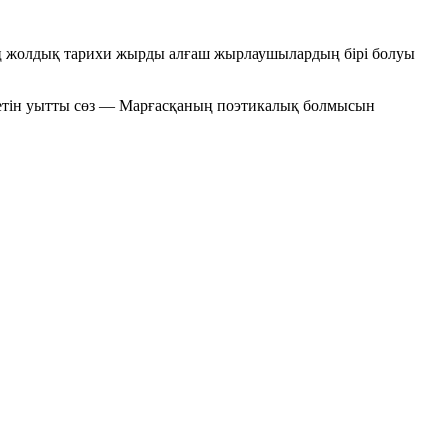
ң жолдық тарихи жырды алғаш жырлаушылардың бірі болуы
иетін уытты сөз — Марғасқаның поэтикалық болмысын