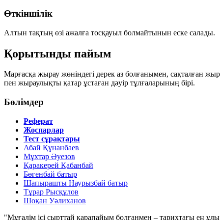
Өткіншілік
Алтын тақтың өзі ажалға тосқауыл болмайтынын еске салады.
Қорытынды пайым
Марғасқа жырау жөніндегі дерек аз болғанымен, сақталған жыр
пен жыраулықты қатар ұстаған дәуір тұлғаларының бірі.
Бөлімдер
Реферат
Жоспарлар
Тест сұрақтары
Абай Құнанбаев
Мұхтар Әуезов
Қаракерей Қабанбай
Бөгенбай батыр
Шапырашты Наурызбай батыр
Тұрар Рысқұлов
Шоқан Уәлиханов
"Мұғалім ісі сырттай қарапайым болғанмен – тарихтағы ең ұлы і