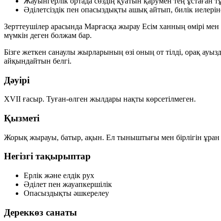
Жауынгерлік ортада сөздің қуатын қарумен тең ұстаған тұл
Әділетсіздік пен опасыздықты ашық айтып, билік иелерін
Зерттеушілер арасында Марғасқа жырау Есім ханның өмірі мен е
мүмкін деген болжам бар.
Бізге жеткен санаулы жырларының өзі оның
от тілді, орақ ауыз
айқындайтын белгі.
Дәуірі
XVII ғасыр. Туған-өлген жылдары нақты көрсетілмеген.
Қызметі
Жорық жырауы, батыр, ақын. Ел тыныштығы мен бірлігін ұран е
Негізгі тақырыптар
Ерлік және елдік рух
Әділет пен жауапкершілік
Опасыздықты әшкерелеу
Дереккөз санаты