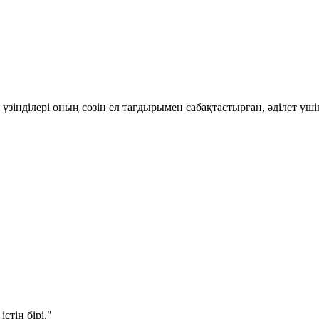
 үзінділері оның сөзін ел тағдырымен сабақтастырған, әділет ү
стің бірі."