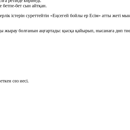
ға ретінде көрінеді.
е бетпе-бет сын айтқан.
рлік істерін суреттейтін
«Еңсегей бойлы ер Есім»
атты жеті мы
ды
жырау болғанын аңғартады: қысқа қайырып, нысанаға дөп т
ткен сөз иесі.