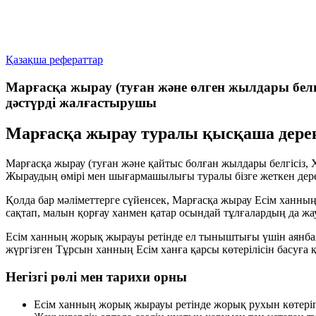
Қазақша рефераттар
Марғасқа жырау (туған және өлген жылдары белг
дәстүрді жалғастырушы
Марғасқа жырау туралы қысқаша дере
Марғасқа жырау (туған және қайтыс болған жылдары белгісіз,
Жыраудың өмірі мен шығармашылығы туралы бізге жеткен дерек
Қолда бар мәліметтерге сүйенсек, Марғасқа жырау Есім ханн
сақтап, малын қорғау ханмен қатар осындай тұлғалардың да жау
Есім ханның жорық жырауы ретінде ел тыныштығы үшін аянбай 
жүргізген Тұрсын ханның Есім ханға қарсы көтерілісін басуға
Негізгі рөлі мен тарихи орны
Есім ханның жорық жырауы ретінде жорық рухын көтеріп, 