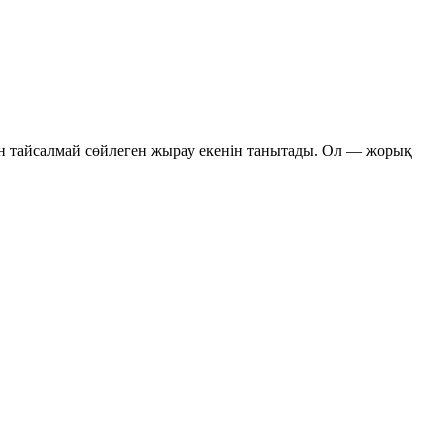
шін тайсалмай сөйлеген жырау екенін танытады. Ол — жорық