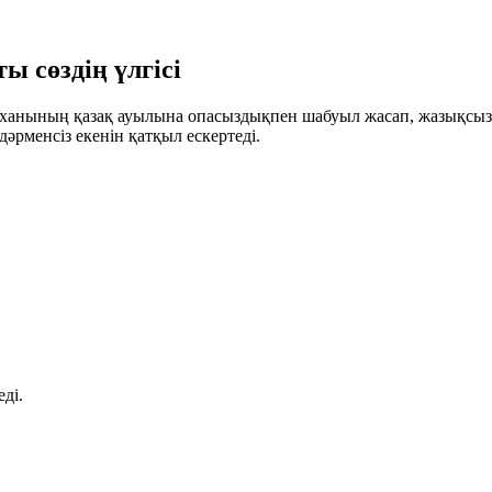
 сөздің үлгісі
 ханының қазақ ауылына опасыздықпен шабуыл жасап, жазықсыз
дәрменсіз екенін қатқыл ескертеді.
ді.