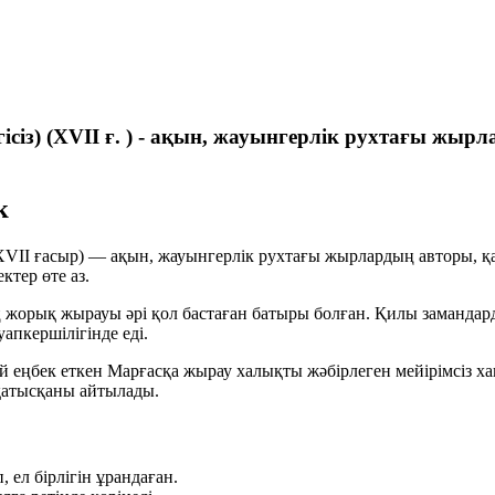
ісіз) (XVII ғ. ) - ақын, жауынгерлік рухтағы жы
к
 XVII ғасыр) — ақын, жауынгерлік рухтағы жырлардың авторы, 
тер өте аз.
ың жорық жырауы әрі қол бастаған батыры болған. Қилы заман
апкершілігінде еді.
еңбек еткен Марғасқа жырау халықты жәбірлеген мейірімсіз ха
 қатысқаны айтылады.
ел бірлігін ұрандаған.