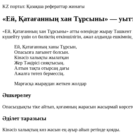
KZ портал: Қазақша рефераттар жинағы
«Ей, Қатағанның хан Тұрсыны» — уытты
«Ей, Қатағанның хан Тұрсыны» атты өлеңінде жырау Ташкент
күшейту үшін ол биліктің өткіншілігін, ажал алдында ешкімнің 
Ей, Қатағанның ханы Тұрсын,
Опасызға лағынет болсын.
Кінәсіз халықты жылатқан
Жер Тәңірісі сияқтысың.
Алтын тақта отырсаң дағы
Ажалға төтеп бермессің.
Марғасқа жыраудан жеткен жолдар
Әшкерелеу
Опасыздықты тіке айтып, қоғамның жарасын жасырмай көрсете
Әділет таразысы
Кінәсіз халықтың көз жасын ең ауыр айып ретінде қояды.