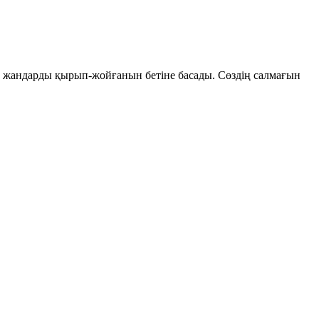
 жандарды қырып-жойғанын бетіне басады. Сөздің салмағын