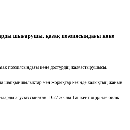
рларды шығарушы, қазақ поэзиясындағы көне
қазақ поэзиясындағы көне дәстүрдің жалғастырушысы.
дарда шапқыншылықтар мен жорықтар кезінде халықтың жанын
ндарды аяусыз сынаған. 1627 жылы Ташкент өңірінде билік