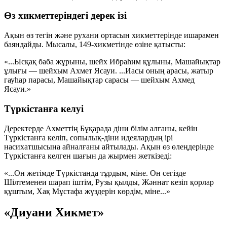
Өз хикметтеріндегі дерек ізі
Ақын өз тегін және рухани ортасын хикметтерінде ишарамен
баяндайды. Мысалы, 149-хикметінде өзіне қатысты:
«...Ысқақ баба жұрыны, шейх Ибраһим құлыны,
Машайықтар
ұлығы — шейхым Ахмет Ясауи.
...Иасы оның арасы, жатыр
гауһар парасы,
Машайықтар сарасы — шейхым Ахмед
Ясауи.»
Түркістанға келуі
Деректерде Ахметтің Бұқарада діни білім алғаны, кейін
Түркістанға келіп, сопылық-діни идеялардың ірі
насихатшысына айналғаны айтылады. Ақын өз өлеңдерінде
Түркістанға келген шағын да жырмен жеткізеді:
«...Он жетімде Түркістанда тұрдым, міне.
Он сегізде
Шілтеменеи шарап іштім,
Рузы қылды, Жәннат кезіп қорлар
құштым,
Хақ Мұстафа жүздерін көрдім, міне...»
«Диуани Хикмет»