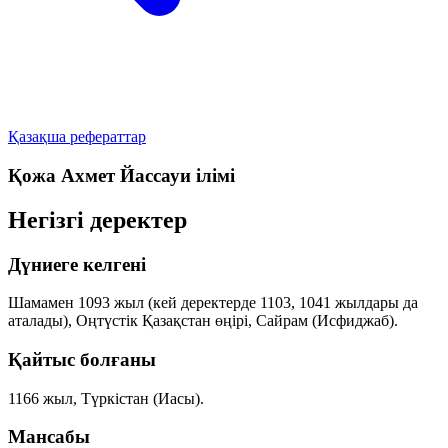
Қазақша рефераттар
Қожа Ахмет Йассауи ілімі
Негізгі деректер
Дүниеге келгені
Шамамен
1093
жыл (кей деректерде
1103
,
1041
жылдары да
аталады), Оңтүстік Қазақстан өңірі,
Сайрам (Исфиджаб)
.
Қайтыс болғаны
1166
жыл,
Түркістан (Иасы)
.
Мансабы