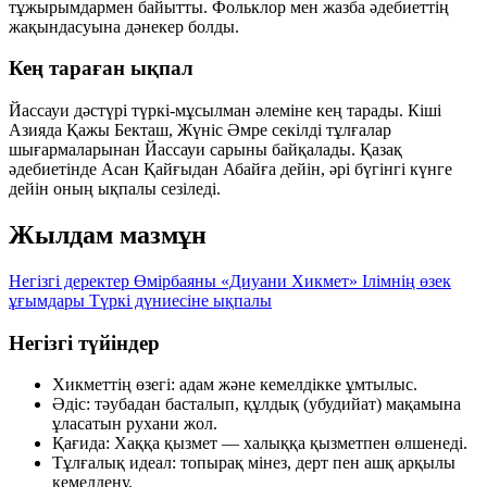
тұжырымдармен байытты. Фольклор мен жазба әдебиеттің
жақындасуына дәнекер болды.
Кең тараған ықпал
Йассауи дәстүрі түркі-мұсылман әлеміне кең тарады. Кіші
Азияда Қажы Бекташ, Жүніс Әмре секілді тұлғалар
шығармаларынан Йассауи сарыны байқалады. Қазақ
әдебиетінде Асан Қайғыдан Абайға дейін, әрі бүгінгі күнге
дейін оның ықпалы сезіледі.
Жылдам мазмұн
Негізгі деректер
Өмірбаяны
«Диуани Хикмет»
Ілімнің өзек
ұғымдары
Түркі дүниесіне ықпалы
Негізгі түйіндер
Хикметтің өзегі:
адам және кемелдікке ұмтылыс.
Әдіс:
тәубадан басталып, құлдық (убудийат) мақамына
ұласатын рухани жол.
Қағида:
Хаққа қызмет — халыққа қызметпен өлшенеді.
Тұлғалық идеал:
топырақ мінез, дерт пен ашқ арқылы
кемелдену.