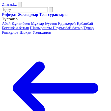
Zharar
.kz
Реферат
Жоспарлар
Тест сұрақтары
Тұлғалар
Абай Құнанбаев
Мұхтар Әуезов
Қаракерей Қабанбай
Бөгенбай батыр
Шапырашты Наурызбай батыр
Тұрар
Рысқұлов
Шоқан Уәлиханов