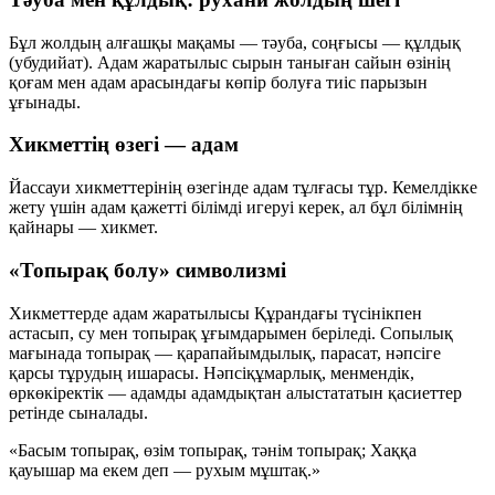
Бұл жолдың алғашқы мақамы —
тәуба
, соңғысы —
құлдық
(убудийат)
. Адам жаратылыс сырын таныған сайын өзінің
қоғам мен адам арасындағы көпір болуға тиіс парызын
ұғынады.
Хикметтің өзегі — адам
Йассауи хикметтерінің өзегінде адам тұлғасы тұр. Кемелдікке
жету үшін адам қажетті білімді игеруі керек, ал бұл білімнің
қайнары —
хикмет
.
«Топырақ болу» символизмі
Хикметтерде адам жаратылысы Құрандағы түсінікпен
астасып,
су
мен
топырақ
ұғымдарымен беріледі. Сопылық
мағынада топырақ — қарапайымдылық, парасат, нәпсіге
қарсы тұрудың ишарасы. Нәпсіқұмарлық, менмендік,
өркөкіректік — адамды адамдықтан алыстататын қасиеттер
ретінде сыналады.
«Басым топырақ, өзім топырақ, тәнім топырақ;
Хаққа
қауышар ма екем деп — рухым мұштақ.»