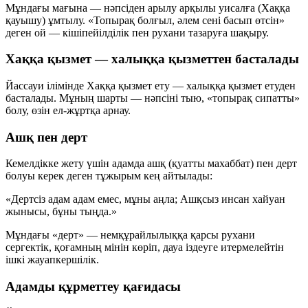
Мұндағы мағына — нәпсіден арылу арқылы
уисалға
(Хаққа
қауышу) ұмтылу. «Топырақ болғыл, әлем сені басып өтсін»
деген ой — кішіпейілділік пен рухани тазаруға шақыру.
Хаққа қызмет — халыққа қызметтен басталады
Йассауи ілімінде
Хаққа қызмет ету
—
халыққа қызмет етуден
басталады. Мұның шарты — нәпсіні тыю, «топырақ сипатты»
болу, өзін ел-жұртқа арнау.
Ашқ пен дерт
Кемелдікке жету үшін адамда
ашқ
(қуатты махаббат) пен
дерт
болуы керек деген тұжырым кең айтылады:
«Дертсіз адам адам емес, мұны аңла;
Ашқсыз инсан хайуан
жынысы, бұны тыңда.»
Мұндағы «дерт» — немқұрайлылыққа қарсы рухани
сергектік, қоғамның мінін көріп, дауа іздеуге итермелейтін
ішкі жауапкершілік.
Адамды құрметтеу қағидасы