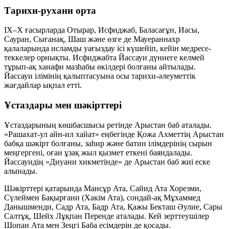
Тарихи-рухани орта
IX–X ғасырларда Отырар, Исфиджаб, Баласағұн, Иасы,
Сауран, Сығанақ, Шаш және өзге де Мауераннахр
қалаларында исламды уағыздау ісі күшейіп, кейін медресе-
теккелер орнықты. Исфиджабта Йассауи дүниеге келмей
тұрып-ақ ханафи мазһабы өкілдері болғаны айтылады.
Йассауи ілімінің қалыптасуына осы тарихи-әлеуметтік
жағдайлар ықпал етті.
Ұстаздары мен шәкірттері
Ұстаздарының көшбасшысы ретінде
Арыстан баб
аталады.
«Рашахат-ул айн-ил хайат» еңбегінде Қожа Ахметтің Арыстан
бабқа шәкірт болғаны, заһир және батин ілімдерінің сырын
меңгергені, оған ұзақ жыл қызмет еткені баяндалады.
Йассауидің «Диуани хикметінде» де Арыстан баб жиі еске
алынады.
Шәкірттері қатарында
Мансұр Ата
,
Сайид Ата Хорезми
,
Сүлеймен Бақырғани (Хакім Ата)
, сондай-ақ
Мұхаммед
Данышменди
,
Садр Ата
,
Бадр Ата
,
Қажы Бекташ Әулие
,
Сары
Салтұқ
,
Шейх Лұқпан Перенде
аталады. Кей зерттеушілер
Шопан Ата
мен
Зеңгі Баба
есімдерін де қосады.