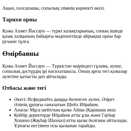
Ақын
,
пәлсапашы
, сопылық ілімнің көрнекті өкілі.
Тарихи орны
Қожа Ахмет Йассауи — түркі халықтарының, соның ішінде
қазақ халқының байырғы мәдениетінде айрықша орны бар
рухани тұлға.
Өмірбаяны
Қожа Ахмет Йассауи — Түркістан өңіріндегі ғұлама, әулие,
сопылық дәстүрдің ірі насихатшысы. Оның арғы тегі қожалар
әулетіне қатысты деп айтылады.
Отбасы және тегі
Әкесі:
Исфиджабта даңққа бөленген әулие, Әзірет
Әлінің ұрпағы саналатын
Шейх Ибраһим
.
Анасы:
Мұса шейхтың қызы
Айша (Қарашаш ана)
.
Кейбір деректерде
Ибраһим
атты ұлы және
Гауһар
Хошназ (Жауһар Шахназ)
атты қызы болғаны айтылады.
Ұрпағы негізінен осы қызынан тарайды.