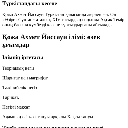
Түркістандағы кесене
Қожа Ахмет Йассауи Түркістан қаласында жерленген. Ол
«Әзірет Сұлтан» аталып, XIV ғасырдың соңында Ақсақ Темір
оның басына күмбезді кесене тұрғыздырғаны айтылады.
Қожа Ахмет Йассауи ілімі: өзек
ұғымдар
Ілімнің іргетасы
Теориялық негіз
Шариғат
пен
мағрифат
.
Тәжірибелік негіз
Тариқат
.
Негізгі мақсат
Адамның өзін-өзі тануы арқылы
Хақты тануы
.
Тәуба мен құлдық: рухани жолдың шегі