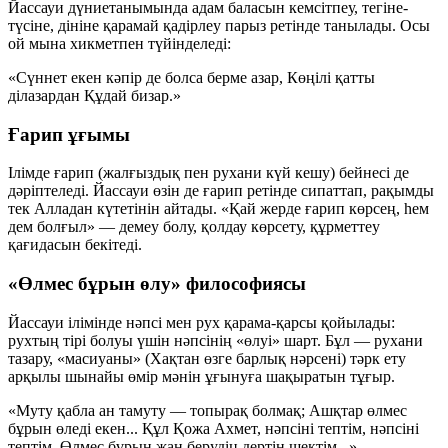
Йассауи дүниетанымында адам баласын кемсітпеу, тегіне-
түсіне, дініне қарамай қадірлеу парыз ретінде танылады. Осы
ой мына хикметпен түйінделеді:
«Сүннет екен кәпір де болса берме азар,
Көңілі қатты
ділазардан Құдай бизар.»
Ғарип ұғымы
Ілімде
ғарип
(жалғыздық пен рухани күй кешу) бейнесі де
дәріптеледі. Йассауи өзін де ғарип ретінде сипаттап, рақымды
тек Алладан күтетінін айтады. «Қай жерде ғарип көрсең, һем
дем болғыл» — демеу болу, қолдау көрсету, құрметтеу
қағидасын бекітеді.
«Өлмес бұрын өлу» философиясы
Йассауи ілімінде нәпсі мен рух қарама-қарсы қойылады:
рухтың тірі болуы үшін нәпсінің «өлуі» шарт. Бұл — рухани
тазару, «масиуаны» (Хақтан өзге барлық нәрсені) тәрк ету
арқылы шынайы өмір мәнін ұғынуға шақыратын тұғыр.
«Муту қабла ан тамуту — топырақ болмақ;
Ашқтар өлмес
бұрын өледі екен...
Құл Қожа Ахмет, нәпсіні тептім, нәпсіні
тептім,
Өлмес бұрын жан берудің дертін шектім...»