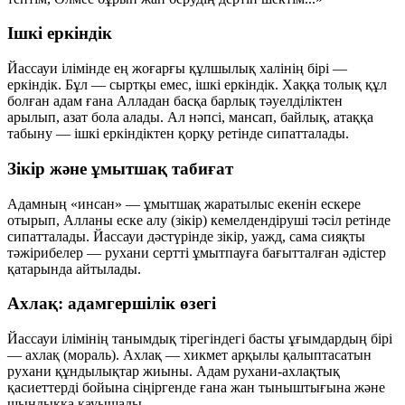
Ішкі еркіндік
Йассауи ілімінде ең жоғарғы құлшылық халінің бірі —
еркіндік
. Бұл — сыртқы емес,
ішкі еркіндік
. Хаққа толық құл
болған адам ғана Алладан басқа барлық тәуелділіктен
арылып, азат бола алады. Ал нәпсі, мансап, байлық, атаққа
табыну — ішкі еркіндіктен қорқу ретінде сипатталады.
Зікір және ұмытшақ табиғат
Адамның «инсан» — ұмытшақ жаратылыс екенін ескере
отырып, Алланы еске алу (
зікір
) кемелдендіруші тәсіл ретінде
сипатталады. Йассауи дәстүрінде зікір, уажд, сама сияқты
тәжірибелер — рухани сертті ұмытпауға бағытталған әдістер
қатарында айтылады.
Ахлақ: адамгершілік өзегі
Йассауи ілімінің танымдық тірегіндегі басты ұғымдардың бірі
—
ахлақ
(мораль). Ахлақ — хикмет арқылы қалыптасатын
рухани құндылықтар жиыны. Адам рухани-ахлақтық
қасиеттерді бойына сіңіргенде ғана жан тыныштығына және
шындыққа қауышады.