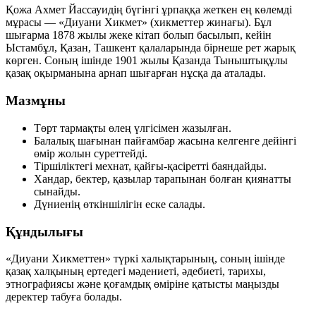
Қожа Ахмет Йассауидің бүгінгі ұрпаққа жеткен ең көлемді
мұрасы —
«Диуани Хикмет»
(хикметтер жинағы). Бұл
шығарма 1878 жылы жеке кітап болып басылып, кейін
Ыстамбұл, Қазан, Ташкент қалаларында бірнеше рет жарық
көрген. Соның ішінде 1901 жылы Қазанда Тыныштықұлы
қазақ оқырманына арнап шығарған нұсқа да аталады.
Мазмұны
Төрт тармақты өлең үлгісімен жазылған.
Балалық шағынан пайғамбар жасына келгенге дейінгі
өмір жолын суреттейді.
Тіршіліктегі мехнат, қайғы-қасіретті баяндайды.
Хандар, бектер, қазылар тарапынан болған қиянатты
сынайды.
Дүниенің өткіншілігін еске салады.
Құндылығы
«Диуани Хикметтен» түркі халықтарының, соның ішінде
қазақ халқының ертедегі мәдениеті, әдебиеті, тарихы,
этнографиясы және қоғамдық өміріне қатысты маңызды
деректер табуға болады.