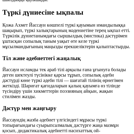
Түркі дүниесіне ықпалы
Қожа Ахмет Йассауи көшпелі түркі қауымын имандылыққа
шақырып, түркі халықтарының мәдениетіне терең ықпал етті.
Түркілік дүниетанымдағы сыршылдық (мистика) дәстүрімен
ұштасқан сопылық таным уақыт өте келе түркі
мұсылмандығының маңызды ерекшеліктерін қалыптастырды.
Тіл және әдебиеттегі жаңалық
Йассауи исламды тек араб тілі арқылы ғана ұғынуға болады
деген шектеулі түсінікке қарсы тұрып, сопылық әдеби
дәстүрді көне түркі әдеби тілі —
шағатай
тілінің өрнегімен
жеткізді. Шариғат қағидаларын қалың қауымға өз тілінде
түсіндіру үшін хикметтерін поэзияның айқын, жақын
стилімен жазды.
Дәстүр мен жаңғыру
Йассауидің жазба әдебиет үлгісіндегі мұрасы түркі
топырағындағы суырыпсалмалық дәстүрге жаңа мазмұн
қосып, дидактикалық әдебиетті насихаттық ой-