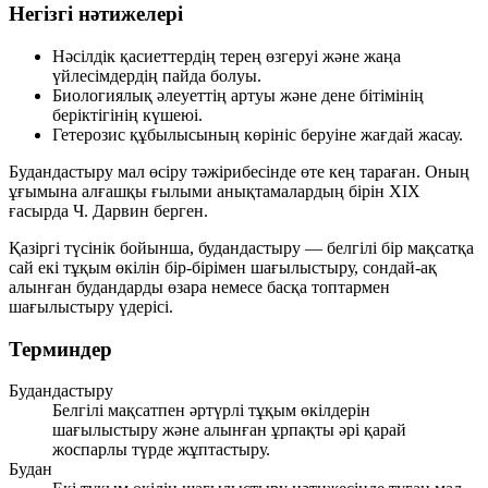
Негізгі нәтижелері
Нәсілдік қасиеттердің терең өзгеруі және жаңа
үйлесімдердің пайда болуы.
Биологиялық әлеуеттің артуы және дене бітімінің
беріктігінің күшеюі.
Гетерозис құбылысының көрініс беруіне жағдай жасау.
Будандастыру мал өсіру тәжірибесінде өте кең тараған. Оның
ұғымына алғашқы ғылыми анықтамалардың бірін XIX
ғасырда Ч. Дарвин берген.
Қазіргі түсінік бойынша, будандастыру — белгілі бір мақсатқа
сай екі тұқым өкілін бір-бірімен шағылыстыру, сондай-ақ
алынған будандарды өзара немесе басқа топтармен
шағылыстыру үдерісі.
Терминдер
Будандастыру
Белгілі мақсатпен әртүрлі тұқым өкілдерін
шағылыстыру және алынған ұрпақты әрі қарай
жоспарлы түрде жұптастыру.
Будан