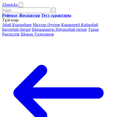
Zharar
.kz
Реферат
Жоспарлар
Тест сұрақтары
Тұлғалар
Абай Құнанбаев
Мұхтар Әуезов
Қаракерей Қабанбай
Бөгенбай батыр
Шапырашты Наурызбай батыр
Тұрар
Рысқұлов
Шоқан Уәлиханов