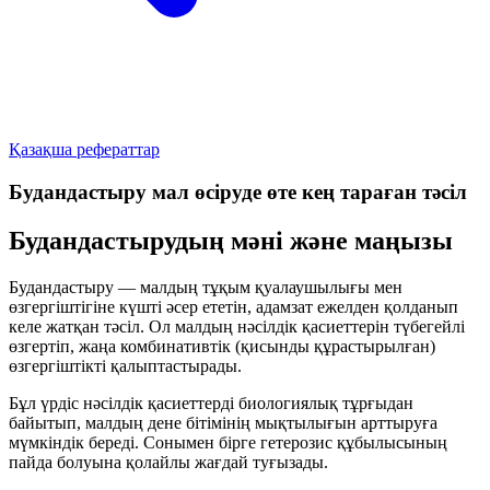
Қазақша рефераттар
Будандастыру мал өсіруде өте кең тараған тәсіл
Будандастырудың мәні және маңызы
Будандастыру — малдың тұқым қуалаушылығы мен
өзгергіштігіне күшті әсер ететін, адамзат ежелден қолданып
келе жатқан тәсіл. Ол малдың нәсілдік қасиеттерін түбегейлі
өзгертіп, жаңа комбинативтік (қисынды құрастырылған)
өзгергіштікті қалыптастырады.
Бұл үрдіс нәсілдік қасиеттерді биологиялық тұрғыдан
байытып, малдың дене бітімінің мықтылығын арттыруға
мүмкіндік береді. Сонымен бірге гетерозис құбылысының
пайда болуына қолайлы жағдай туғызады.