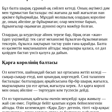
Бұл балта шырақ сұрамай-ақ сөйлеп кетеді. Оның әңгімесі дәм
мен тұрмыстан басталады: екі жағына да май жағылған нан
әркімге бұйырмайды. Мұндай молшылық олардың короліне
де, оның әйеліне де бұйырмаған; олар мектепке барып,
бұрынғылар оқымаған дүниені оқуға мәжбүр болған.
Олардың да кеудесінде әйнек терезе бар, бірақ оған «жан»
іздеп үңілмейді: тек сағат механизмі бұзылған-бұзылмағанын
тексеріп, бұзылса лақтырып тастау үшін ғана қарайды. Балта
өз қызметін мақтанышпен айтады: мырзалары қаласа, ол дәл
қазірден бастап үнсіз қалуға да дайын.
Қарға королінің балтасы
Ол кенеттен, шайнаңдай басып зал ортасына жетіп келеді —
сықыр-сықыр етеді, көп қиындық көргендей. Сөзі талаппен
басталады: балталардың әрқайсысына бір-бір шырақ жағылса,
мырзаларына үш есе артық жағылуы керек. Ал қарға королі
мен оның әйеліне — төртеуден кем түспесін дейді.
Ол өз тарихының қайғылы екенін меңзейді: қара жамылу —
жай сән емес. Гербінде бейіт қазатын күрек бейнеленгенін
айтады. Өзін келемеждеп «Қара Дәу» дегенін, тіпті «кір-қоқыс