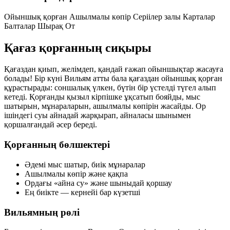
Ойыншық қорған
Ашылмалы көпір
Серіілер залы
Карталар
Балталар
Шырақ
От
Қағаз қорғанның сиқыры
Қағаздан қиып, желімдеп, қандай ғажап ойыншықтар жасауға
болады! Бір күні Вильям атты бала қағаздан ойыншық қорған
құрастырады: соншалық үлкен, бүтін бір үстелді түгел алып
кетеді. Қорғанды қызыл кірпішке ұқсатып бояйды, мыс
шатырын, мұнараларын, ашылмалы көпірін жасайды. Ор
ішіндегі суы айнадай жарқырап, айналасы шынымен
қоршалғандай әсер береді.
Қорғанның бөлшектері
Әдемі мыс шатыр, биік мұнаралар
Ашылмалы көпір және қақпа
Ордағы «айна су» және шыныдай қоршау
Ең биікте — кернейі бар күзетші
Вильямның рөлі