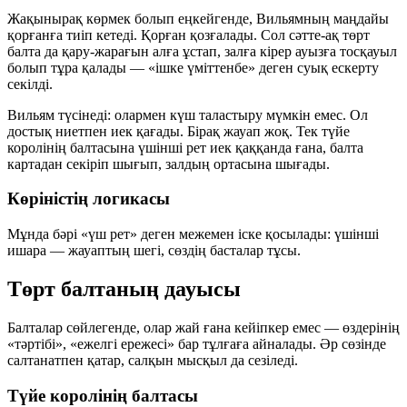
Жақынырақ көрмек болып еңкейгенде, Вильямның маңдайы
қорғанға тиіп кетеді. Қорған қозғалады. Сол сәтте-ақ төрт
балта да қару-жарағын алға ұстап, залға кірер ауызға тосқауыл
болып тұра қалады — «ішке үміттенбе» деген суық ескерту
секілді.
Вильям түсінеді: олармен күш таластыру мүмкін емес. Ол
достық ниетпен иек қағады. Бірақ жауап жоқ. Тек түйе
королінің балтасына үшінші рет иек қаққанда ғана, балта
картадан секіріп шығып, залдың ортасына шығады.
Көріністің логикасы
Мұнда бәрі
«үш рет»
деген межемен іске қосылады: үшінші
ишара — жауаптың шегі, сөздің басталар тұсы.
Төрт балтаның дауысы
Балталар сөйлегенде, олар жай ғана кейіпкер емес — өздерінің
«тәртібі», «ежелгі ережесі» бар тұлғаға айналады. Әр сөзінде
салтанатпен қатар, салқын мысқыл да сезіледі.
Түйе королінің балтасы