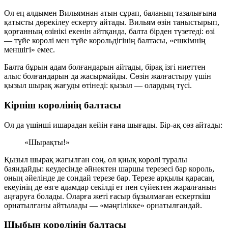
Ол ең алдымен Вильямнан атын сұрап, баланың тазалығына
қатысты дөрекілеу ескерту айтады. Вильям өзін таныстырып,
қорғанның өзінікі екенін айтқанда, балта бірден түзетеді: өзі
— түйе королі мен түйе корольдігінің балтасы, «ешкімнің
меншігі» емес.
Балта бұрын адам болғандарын айтады, бірақ ізгі ниеттен
алыс болғандарын да жасырмайды. Сөзін жалғастыру үшін
қызыл шырақ
жағуды өтінеді: қызыл — олардың түсі.
Кірпіш королінің балтасы
Ол да үшінші ишарадан кейін ғана шығады. Бір-ақ сөз айтады:
«Шырақты!»
Қызыл шырақ жағылған соң, ол қиық королі туралы
баяндайды: кеудесінде әйнектен шаршы терезесі бар король,
оның әйелінде де сондай терезе бар. Терезе арқылы қарасаң,
екеуінің де өзге адамдар секілді ет пен сүйектен жаралғанын
аңғаруға болады. Оларға жеті ғасыр бұзылмаған ескерткіш
орнатылғаны айтылады — «мәңгілікке» орнатылғандай.
Шыбын королінің балтасы