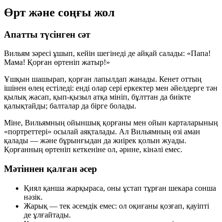
Өрт және соңғы жол
Апатты түсінген сәт
Вильям зәресі ұшып, кейін шегінеді де айқай салады: «Папа!
Мама! Қорған өртеніп жатыр!»
Ұшқын шашырап, қорған лапылдап жанады. Кенет оттың
ішінен өлең естіледі: енді олар сері еркектер мен әйелдерге тән
қылық жасап, қып-қызыл атқа мініп, бұлттан да биікте
қалықтайды; балталар да бірге болады.
Міне, Вильямның ойыншық қорғаны мен ойын карталарының
«портреттері» осылай аяқталады. Ал Вильямның өзі аман
қалады — және бұрынғыдан да жиірек қолын жуады.
Қорғанның өртеніп кеткеніне ол, әрине, кінәлі емес.
Мәтіннен қалған әсер
Қиял қанша жарқыраса, оны ұстап тұрған шекара сонша
нәзік.
Жарық — тек әсемдік емес: ол оқиғаны қозғап, қауіпті
де ұлғайтады.