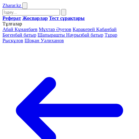
Zharar
.kz
Реферат
Жоспарлар
Тест сұрақтары
Тұлғалар
Абай Құнанбаев
Мұхтар Әуезов
Қаракерей Қабанбай
Бөгенбай батыр
Шапырашты Наурызбай батыр
Тұрар
Рысқұлов
Шоқан Уәлиханов