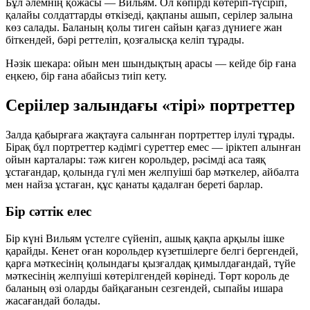
Бұл әлемнің қожасы — Вильям. Ол көпірді көтеріп-түсіріп,
қалайы солдаттарды өткізеді, қақпаны ашып, серілер залына
көз салады. Баланың қолы тиген сайын қағаз дүниеге жан
біткендей, бәрі реттеліп, қозғалысқа келіп тұрады.
Нәзік шекара:
ойын мен шындықтың арасы — кейде бір ғана
еңкею, бір ғана абайсыз тиіп кету.
Серіілер залындағы «тірі» портреттер
Залда қабырғаға жақтауға салынған портреттер ілулі тұрады.
Бірақ бұл портреттер кәдімгі суреттер емес — іріктеп алынған
ойын карталары: тәж киген корольдер, рәсімді аса таяқ
ұстағандар, қолында гүлі мен желпуіші бар мәткелер, айбалта
мен найза ұстаған, құс қанаты қадалған береті барлар.
Бір сәттік елес
Бір күні Вильям үстелге сүйеніп, ашық қақпа арқылы ішке
қарайды. Кенет оған корольдер күзетшілерге белгі бергендей,
қарға мәткесінің қолындағы қызғалдақ қимылдағандай, түйе
мәткесінің желпуіші көтерілгендей көрінеді. Төрт король де
баланың өзі оларды байқағанын сезгендей, сыпайы ишара
жасағандай болады.