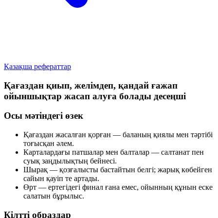
Қазақша рефераттар
Қағаздан қиып, желімдеп, қандай ғажап
ойыншықтар жасап алуға болады десеңші
Осы мәтіндегі өзек
Қағаздан жасалған қорған — баланың қиялы мен тәртібі
тоғысқан әлем.
Карталардағы патшалар мен балталар — салтанат пен
суық заңдылықтың бейнесі.
Шырақ — қозғалысты бастайтын белгі; жарық көбейген
сайын қауіп те артады.
Өрт — ертегідегі финал ғана емес, ойынның құнын еске
салатын бұрылыс.
Кілтті образдар