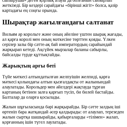
сыпырушы» деген қорлық атауы да болғанын сыбырлап
жеткізеді. Бір кездері сарайдағы «бірінші жігіт» болса, қазір
картадағы ең соңғы орында.
Шырақтар жағылғандағы салтанат
Вильям әр корольге және оның әйеліне үштен шырақ жағады,
ал қарға королі мен оның мәткесіне төрттен қояды. Үлкен
серілер залы бір сәтте-ақ бай императордың сарайындай
жарқырап кетеді. Ақсүйек мырзалар баланы сабырлы,
байсалды түрде құттықтайды.
Жарықтың арғы беті
Түйе мәткесі алтындатылған желпуішін желпиді, қарға
мәткесі қолындағы алтын қызғалдақты от жалынындай
алаулатады. Корольдер мен әйелдері жақтауда тұрған
картаның бетінен залға қарғып түсіп, би билей бастайды.
Балталар да оларға қосылады.
Жалын шұғыласында бәрі жарқырайды. Бір сәтте залдың іші
өртеніп бара жатқандай әсер қалдырады: от алаулап, терезеден
жалын сыртқа шашырайды, қабырғаларды «тілімен» жалап,
қорғанның ішін түгел лаулатады.