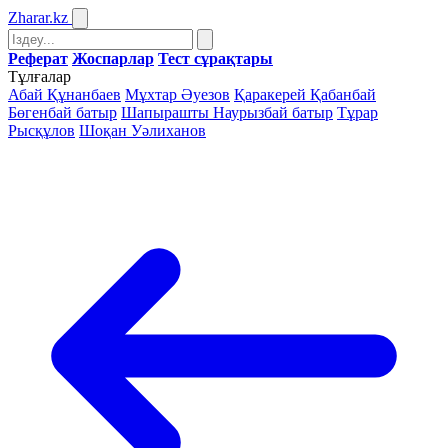
Zharar
.kz
Реферат
Жоспарлар
Тест сұрақтары
Тұлғалар
Абай Құнанбаев
Мұхтар Әуезов
Қаракерей Қабанбай
Бөгенбай батыр
Шапырашты Наурызбай батыр
Тұрар
Рысқұлов
Шоқан Уәлиханов