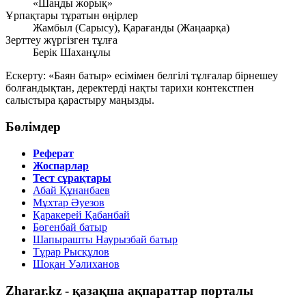
«Шаңды жорық»
Ұрпақтары тұратын өңірлер
Жамбыл (Сарысу), Қарағанды (Жаңаарқа)
Зерттеу жүргізген тұлға
Берік Шаханұлы
Ескерту: «Баян батыр» есімімен белгілі тұлғалар бірнешеу
болғандықтан, деректерді нақты тарихи контекстпен
салыстыра қарастыру маңызды.
Бөлімдер
Реферат
Жоспарлар
Тест сұрақтары
Абай Құнанбаев
Мұхтар Әуезов
Қаракерей Қабанбай
Бөгенбай батыр
Шапырашты Наурызбай батыр
Тұрар Рысқұлов
Шоқан Уәлиханов
Zharar.kz - қазақша ақпараттар порталы