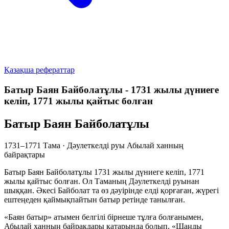
Қазақша рефераттар
Батыр Баян Байболатұлы - 1731 жылы дүниеге
келіп, 1771 жылы қайтыс болған
Батыр Баян Байболатұлы
1731–1771
Тама · Дәулеткелді руы
Абылай ханның
байрақтары
Батыр Баян Байболатұлы 1731 жылы дүниеге келіп, 1771
жылы қайтыс болған. Ол Таманың Дәулеткелді руынан
шыққан. Әкесі Байболат та өз дәуірінде елді қорғаған, жүрегі
ештеңеден қаймықпайтын батыр ретінде танылған.
«Баян батыр» атымен белгілі бірнеше тұлға болғанымен,
Абылай ханның байрақдары қатарында болып, «Шаңды