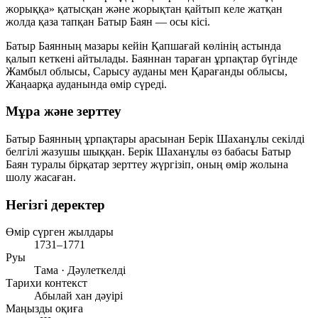
жорыққа» қатысқан және жорықтан қайтып келе жатқан
жолда қаза тапқан Батыр Баян — осы кісі.
Батыр Баянның мазары кейін Қапшағай көлінің астында
қалып кеткені айтылады. Баяннан тараған ұрпақтар бүгінде
Жамбыл облысы, Сарысу ауданы мен Қарағанды облысы,
Жаңаарқа ауданында өмір сүреді.
Мұра және зерттеу
Батыр Баянның ұрпақтары арасынан Берік Шаханұлы секілді
белгілі жазушы шыққан. Берік Шаханұлы өз бабасы Батыр
Баян туралы бірқатар зерттеу жүргізіп, оның өмір жолына
шолу жасаған.
Негізгі деректер
Өмір сүрген жылдары
1731–1771
Руы
Тама · Дәулеткелді
Тарихи контекст
Абылай хан дәуірі
Маңызды оқиға