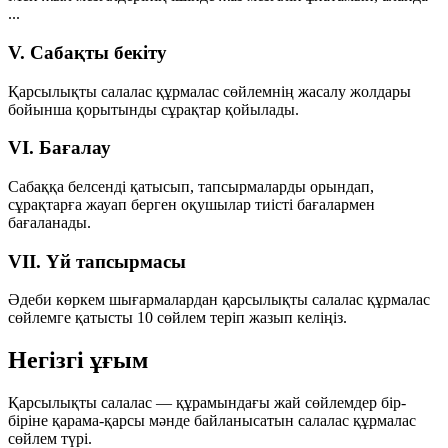
...
V. Сабақты бекіту
Қарсылықты салалас құрмалас сөйлемнің жасалу жолдары
бойынша қорытынды сұрақтар қойылады.
VI. Бағалау
Сабаққа белсенді қатысып, тапсырмаларды орындап,
сұрақтарға жауап берген оқушылар тиісті бағалармен
бағаланады.
VII. Үй тапсырмасы
Әдеби көркем шығармалардан
қарсылықты салалас құрмалас
сөйлемге
қатысты
10 сөйлем
теріп жазып келіңіз.
Негізгі ұғым
Қарсылықты салалас
— құрамындағы жай сөйлемдер бір-
біріне қарама-қарсы мәнде байланысатын салалас құрмалас
сөйлем түрі.