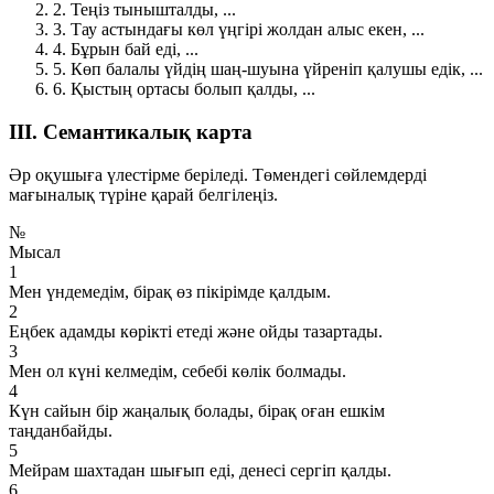
2.
Теңіз тынышталды, ...
3.
Тау астындағы көл үңгірі жолдан алыс екен, ...
4.
Бұрын бай еді, ...
5.
Көп балалы үйдің шаң-шуына үйреніп қалушы едік, ...
6.
Қыстың ортасы болып қалды, ...
III. Семантикалық карта
Әр оқушыға үлестірме беріледі. Төмендегі сөйлемдерді
мағыналық түріне қарай белгілеңіз.
№
Мысал
1
Мен үндемедім, бірақ өз пікірімде қалдым.
2
Еңбек адамды көрікті етеді және ойды тазартады.
3
Мен ол күні келмедім, себебі көлік болмады.
4
Күн сайын бір жаңалық болады, бірақ оған ешкім
таңданбайды.
5
Мейрам шахтадан шығып еді, денесі сергіп қалды.
6