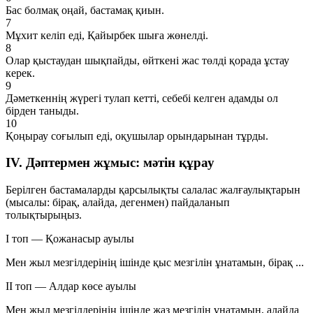
Бас болмақ оңай, бастамақ қиын.
7
Мұхит келіп еді, Қайырбек шыға жөнелді.
8
Олар қыстаудан шықпайды, өйткені жас төлді қорада ұстау
керек.
9
Дәметкеннің жүрегі тулап кетті, себебі келген адамды ол
бірден таныды.
10
Қоңырау соғылып еді, оқушылар орындарынан тұрды.
IV. Дәптермен жұмыс: мәтін құрау
Берілген бастамаларды
қарсылықты салалас жалғаулықтарын
(мысалы:
бірақ, алайда, дегенмен
) пайдаланып
толықтырыңыз.
I топ — Қожанасыр ауылы
Мен жыл мезгілдерінің ішінде қыс мезгілін ұнатамын,
бірақ
...
II топ — Алдар көсе ауылы
Мен жыл мезгілдерінің ішінде жаз мезгілін ұнатамын,
алайда