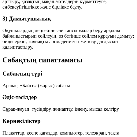
арттыру, қазақтың мақал-мәтелдерін құрметтеуге,
еңбексүйгіштікке және бірлікке баулу.
3) Дамытушылық
Оқушылардың деңгейіне сай тапсырмалар беру арқылы
байланыстырып сөйлеуін, өз бетінше сөйлем құрауын дамыту;
ойды еркін, тиянақты әрі мәдениетті жеткізу дағдысын
қалыптастыру.
Сабақтың сипаттамасы
Сабақтың түрі
Аралас, «Бәйге» (жарыс) сабағы
Әдіс-тәсілдер
Сұрақ-жауап, түсіндіру, жинақтау, іздену, мысал келтіру
Көрнекіліктер
Плакаттар, кеспе қағаздар, компьютер, телеэкран, тақта