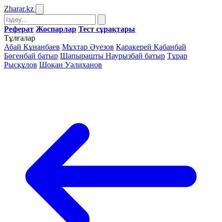
Zharar
.kz
Реферат
Жоспарлар
Тест сұрақтары
Тұлғалар
Абай Құнанбаев
Мұхтар Әуезов
Қаракерей Қабанбай
Бөгенбай батыр
Шапырашты Наурызбай батыр
Тұрар
Рысқұлов
Шоқан Уәлиханов