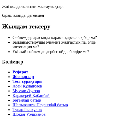
Жиі қолданылатын жалғаулықтар:
бірақ, алайда, дегенмен
Жылдам тексеру
Сөйлемдер арасында
қарама-қарсылық
бар ма?
Байланыстырушы элемент
жалғаулық
па, әлде
интонация
ма?
Екі жай сөйлем де
дербес
ойды білдіре ме?
Бөлімдер
Реферат
Жоспарлар
Тест сұрақтары
Абай Құнанбаев
Мұхтар Әуезов
Қаракерей Қабанбай
Бөгенбай батыр
Шапырашты Наурызбай батыр
Тұрар Рысқұлов
Шоқан Уәлиханов