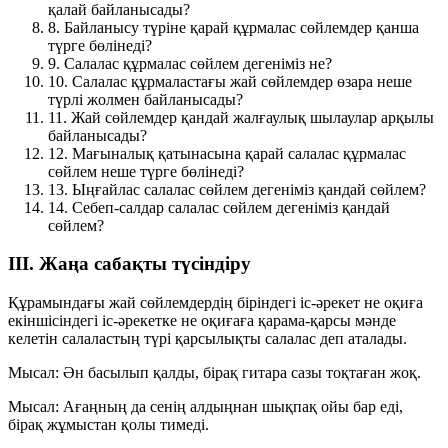
қалай байланысады?
8.
Байланысу түріне қарай құрмалас сөйлемдер қанша
түрге бөлінеді?
9.
Салалас құрмалас сөйлем дегеніміз не?
10.
Салалас құрмаластағы жай сөйлемдер өзара неше
түрлі жолмен байланысады?
11.
Жай сөйлемдер қандай жалғаулық шылаулар арқылы
байланысады?
12.
Мағыналық қатынасына қарай салалас құрмалас
сөйлем неше түрге бөлінеді?
13.
Ыңғайлас салалас сөйлем дегеніміз қандай сөйлем?
14.
Себеп-салдар салалас сөйлем дегеніміз қандай
сөйлем?
III. Жаңа сабақты түсіндіру
Құрамындағы жай сөйлемдердің біріндегі іс-әрекет не оқиға
екіншісіндегі іс-әрекетке не оқиғаға
қарама-қарсы
мәнде
келетін салаластың түрі
қарсылықты салалас
деп аталады.
Мысал:
Ән басылып қалды,
бірақ
гитара сазы тоқтаған жоқ.
Мысал:
Ағаңның да сенің алдыңнан шықпақ ойы бар еді,
бірақ
жұмыстан қолы тимеді.