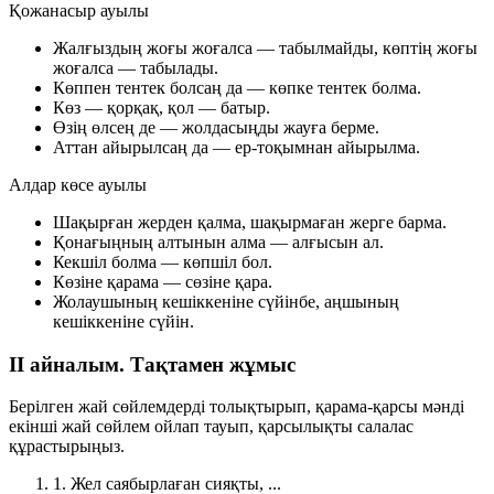
Қожанасыр ауылы
Жалғыздың жоғы жоғалса — табылмайды, көптің жоғы
жоғалса — табылады.
Көппен тентек болсаң да — көпке тентек болма.
Көз — қорқақ, қол — батыр.
Өзің өлсең де — жолдасыңды жауға берме.
Аттан айырылсаң да — ер-тоқымнан айырылма.
Алдар көсе ауылы
Шақырған жерден қалма, шақырмаған жерге барма.
Қонағыңның алтынын алма — алғысын ал.
Кекшіл болма — көпшіл бол.
Көзіне қарама — сөзіне қара.
Жолаушының кешіккеніне сүйінбе, аңшының
кешіккеніне сүйін.
II айналым. Тақтамен жұмыс
Берілген жай сөйлемдерді толықтырып, қарама-қарсы мәнді
екінші жай сөйлем ойлап тауып,
қарсылықты салалас
құрастырыңыз.
1.
Жел саябырлаған сияқты, ...