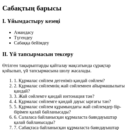
Сабақтың барысы
I. Ұйымдастыру кезеңі
Амандасу
Түгендеу
Сабаққа бейімдеу
II. Үй тапсырмасын тексеру
Өтілген тақырыптарды қайталау мақсатында сұрақтар
қойылып, үй тапсырмасына шолу жасалады.
1.
Құрмалас сөйлем дегеніміз қандай сөйлем?
2.
Құрмалас сөйлемнің жай сөйлемнен айырмашылығы
қандай?
3.
Жай сөйлемге қандай интонация тән?
4.
Құрмалас сөйлемге қандай дауыс ырғағы тән?
5.
Құрмалас сөйлем құрамындағы жай сөйлемдер бір-
бірімен қалай байланысады?
6.
Салаласа байланысқан құрмаласта баяндауыштар
қалай байланысады?
7.
Сабақтаса байланысқан құрмаласта баяндауыштар