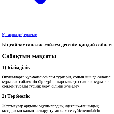
Қазақша рефераттар
Ыңғайлас салалас сөйлем дегенім қандай сөйлем
Сабақтың мақсаты
1) Білімділік
Оқушыларға құрмалас сөйлем түрлерін, соның ішінде салалас
құрмалас сөйлемнің бір түрі —
қарсылықты салалас құрмалас
сөйлем
туралы түсінік беру, білімін жүйелеу.
2) Тәрбиелік
Жаттығулар арқылы оқушылардың идеялық-танымдық
көзқарасын қалыптастыру, туған өлкеге сүйіспеншілігін