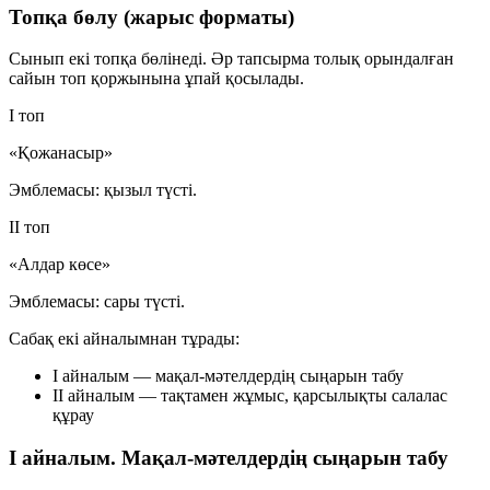
Топқа бөлу (жарыс форматы)
Сынып екі топқа бөлінеді. Әр тапсырма толық орындалған
сайын топ қоржынына ұпай қосылады.
I топ
«Қожанасыр»
Эмблемасы: қызыл түсті.
II топ
«Алдар көсе»
Эмблемасы: сары түсті.
Сабақ екі айналымнан тұрады:
I айналым — мақал-мәтелдердің сыңарын табу
II айналым — тақтамен жұмыс, қарсылықты салалас
құрау
I айналым. Мақал-мәтелдердің сыңарын табу