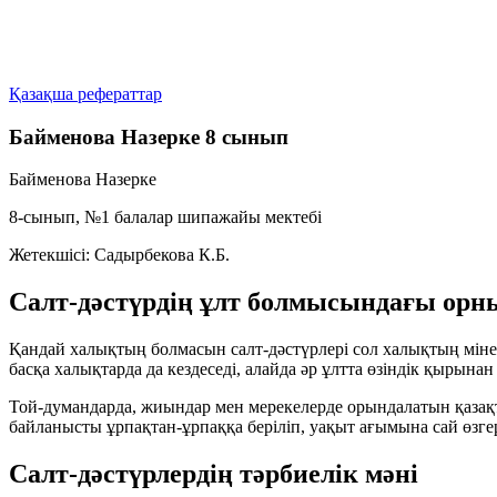
Қазақша рефераттар
Байменова Назерке 8 сынып
Байменова Назерке
8-сынып, №1 балалар шипажайы мектебі
Жетекшісі: Садырбекова К.Б.
Салт-дәстүрдің ұлт болмысындағы орн
Қандай халықтың болмасын салт-дәстүрлері сол халықтың міне
басқа халықтарда да кездеседі, алайда әр ұлтта өзіндік қырынан 
Той-думандарда, жиындар мен мерекелерде орындалатын қазақты
байланысты
ұрпақтан-ұрпаққа
беріліп, уақыт ағымына сай өзге
Салт-дәстүрлердің тәрбиелік мәні