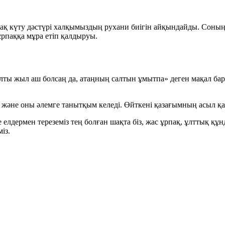
ақ күту дәстүрі халқымыздың рухани биігін айқындайды. Соның б
ұрпаққа мұра етіп қалдыруы.
лты жыл аш болсаң да, атаңның салтын ұмытпа»
деген мақал ба
н және оны әлемге танытқым келеді. Өйткені қазағымның асыл қас
зге елдермен тереземіз тең болған шақта біз, жас ұрпақ, ұлттық 
із.