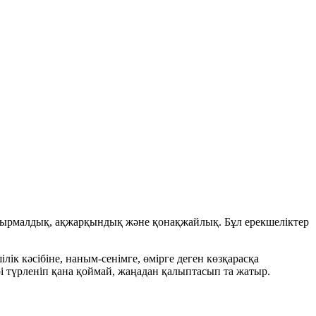
уырмалдық
,
ақжарқындық
және
қонақжайлық
. Бұл ерекшеліктер
к кәсібіне, наным-сенімге, өмірге деген көзқарасқа
рі түрленіп қана қоймай, жаңадан қалыптасып та жатыр.