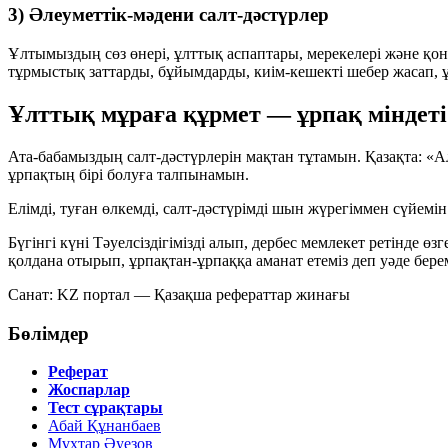
3) Әлеуметтік-мәдени салт-дәстүрлер
Ұлтымыздың сөз өнері, ұлттық аспаптары, мерекелері және қон
тұрмыстық заттарды, бұйымдарды, киім-кешекті шебер жасап, 
Ұлттық мұраға құрмет — ұрпақ міндеті
Ата-бабамыздың салт-дәстүрлерін мақтан тұтамын. Қазақта:
«А
ұрпақтың бірі болуға талпынамын.
Елімді, туған өлкемді, салт-дәстүрімді шын жүрегіммен сүйемі
Бүгінгі күні Тәуелсіздігімізді алып, дербес мемлекет ретінде ө
қолдана отырып,
ұрпақтан-ұрпаққа аманат етеміз
деп уәде берем
Санат: KZ портал — Қазақша рефераттар жинағы
Бөлімдер
Реферат
Жоспарлар
Тест сұрақтары
Абай Құнанбаев
Мұхтар Әуезов