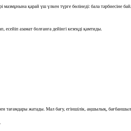
ері мазмұнына қарай үш үлкен түрге бөлінеді:
бала тәрбиесіне ба
, есейіп азамат болғанға дейінгі кезеңді қамтиды.
 мен тағамдары жатады. Мал бағу, егіншілік, аңшылық, бағбаншы
у