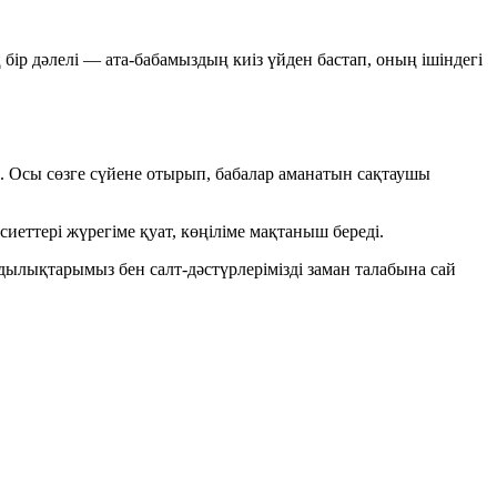
ір дәлелі — ата-бабамыздың киіз үйден бастап, оның ішіндегі
р. Осы сөзге сүйене отырып, бабалар аманатын сақтаушы
иеттері жүрегіме қуат, көңіліме мақтаныш береді.
құндылықтарымыз бен салт-дәстүрлерімізді заман талабына сай