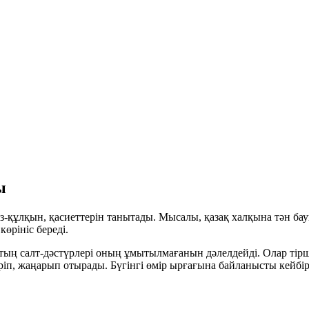
ы
з-құлқын, қасиеттерін танытады. Мысалы, қазақ халқына тән
ба
көрініс береді.
ң салт-дәстүрлері оның ұмытылмағанын дәлелдейді. Олар тіршілі
ріп, жаңарып отырады. Бүгінгі өмір ырғағына байланысты кейбі