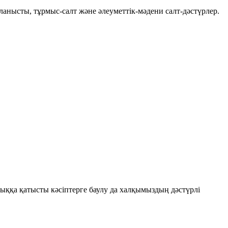
йланысты
,
тұрмыс-салт
және
әлеуметтік-мәдени
салт-дәстүрлер.
лыққа қатысты кәсіптерге баулу да халқымыздың дәстүрлі