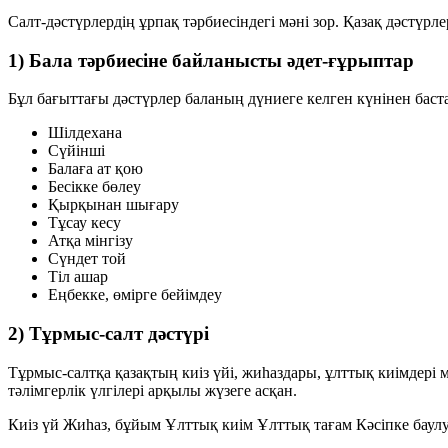
Салт-дәстүрлердің ұрпақ тәрбиесіндегі мәні зор. Қазақ дәстүрл
1) Бала тәрбиесіне байланысты әдет-ғұрыптар
Бұл бағыттағы дәстүрлер баланың дүниеге келген күнінен бастап
Шілдехана
Сүйінші
Балаға ат қою
Бесікке бөлеу
Қырқынан шығару
Тұсау кесу
Атқа мінгізу
Сүндет той
Тіл ашар
Еңбекке, өмірге бейімдеу
2) Тұрмыс-салт дәстүрі
Тұрмыс-салтқа қазақтың киіз үйі, жиһаздары, ұлттық киімдері
тәлімгерлік үлгілері арқылы жүзеге асқан.
Киіз үй
Жиһаз, бұйым
Ұлттық киім
Ұлттық тағам
Кәсіпке баул