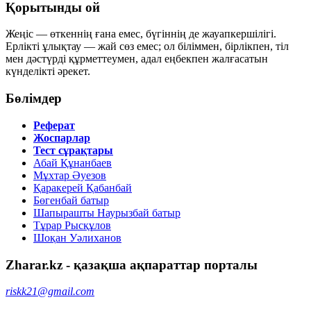
Қорытынды ой
Жеңіс — өткеннің ғана емес, бүгіннің де жауапкершілігі.
Ерлікті ұлықтау — жай сөз емес; ол біліммен, бірлікпен, тіл
мен дәстүрді құрметтеумен, адал еңбекпен жалғасатын
күнделікті әрекет.
Бөлімдер
Реферат
Жоспарлар
Тест сұрақтары
Абай Құнанбаев
Мұхтар Әуезов
Қаракерей Қабанбай
Бөгенбай батыр
Шапырашты Наурызбай батыр
Тұрар Рысқұлов
Шоқан Уәлиханов
Zharar.kz - қазақша ақпараттар порталы
riskk21@gmail.com