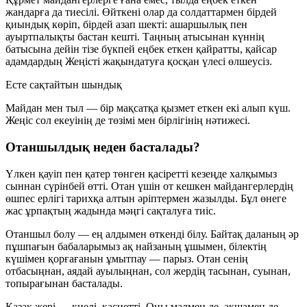
жандарға да тиесілі. Өйткені олар да солдаттармен бірдей
қиындық көріп, бірдей азап шекті: ашаршылық пен
ауыртпалықты бастан кешті. Таңның атысынан күннің
батысына дейін тізе бүкпей еңбек еткен қайратты, қайсар
адамдардың Жеңісті жақындатуға қосқан үлесі өлшеусіз.
Есте сақтайтын шындық
Майдан мен тыл — бір мақсатқа қызмет еткен екі алып күш.
Жеңіс сол екеуінің де төзімі мен бірлігінің нәтижесі.
Отаншылдық неден басталады?
Үлкен қауіп пен қатер төнген қасіретті кезеңде халқымыз
сыннан сүрінбей өтті. Отан үшін от кешкен майдангерлердің
өшпес ерлігі тарихқа алтын әріптермен жазылды. Бұл өнеге
жас ұрпақтың жадында мәңгі сақталуға тиіс.
Отаншыл болу — ең алдымен өткенді білу. Байтақ даланың әр
пұшпағын бабаларымыз ақ найзаның ұшымен, білектің
күшімен қорғағанын ұмытпау — парыз. Отан сенің
отбасыңнан, аядай ауылыңнан, сол жердің тасынан, суынан,
топырағынан басталады.
Қазақ жері — киелі, қасиетті. Оны малмен де, ақшамен де,