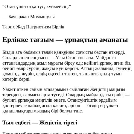
“Отан үшін отқа түс, күймейсің.”
— Бауыржан Момышұлы
Тарих
Жад
Патриотизм
Бірлік
Ерлікке тағзым — ұрпақтың аманаты
Біздің ата-бабамыз талай қанқұйлы соғысты бастан өткерді.
Солардың ең соңғысы — Ұлы Отан соғысы. Майданға
аттанғандардың асыл мұраты біреу еді: кейінгі ұрпақ, яғни біз,
бейбіт өмір сүрсін, жақсы күн көрсін. Аттың жалында, түйенің
қомында жүріп, елдің еңсесін тіктеп, тыныштықтың туын
көтеріп берді.
Уақыт өткен сайын аталарымыз сыйлаған Жеңістің маңызы
тереңдеп, салмағы арта түседі. Олардың майдандағы ерлігі —
бүгінгі ұрпаққа мәңгілік өнеге. Отансүйгіштік әрдайым
қастерлеуге лайық асыл қасиет, әрі ол — біздің ең үлкен
құндылықтарымыздың бірі болуы тиіс.
Тыл еңбегі — Жеңістің тірегі
Құрмет майдангерлерге ғана емес, тылда еңбек еткен