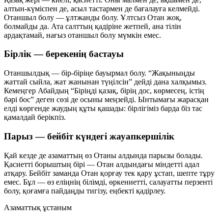
алтын-күміспен де, асыл тастармен де бағалауға келмейді.
Отаншыл болу — ұлтжанды болу. Ұлтсыз Отан жоқ,
болмайды да. Ата салттың қадіріне жетпей, ана тілін
ардақтамай, нағыз отаншыл болу мүмкін емес.
Бірлік — берекенің бастауы
Отаншылдық — бір-біріңе бауырмал болу. “Жақыныңды
жаттай сыйла, жат жанынан түңілсін” дейді дана халқымыз.
Кемеңгер Абайдың “Біріңді қазақ, бірің дос, көрмесең, істің
бәрі бос” деген сөзі де осыны меңзейді. Ынтымағы жарасқан
елді көргенде жаудың құты қашады: бірлігіміз барда біз тас
қамалдай берікпіз.
Парыз — бейбіт күндегі жауапкершілік
Қай кезде де азаматтың өз Отаны алдында парызы болады.
Қасиетті борыштың бірі — Отан алдындағы міндетті адал
атқару. Бейбіт заманда Отан қорғау тек қару ұстап, шепте тұру
емес. Бұл — өз еліңнің білімді, өркениетті, салауатты перзенті
болу, қоғамға пайдаңды тигізу, еңбекті қадірлеу.
Азаматтық ұстаным