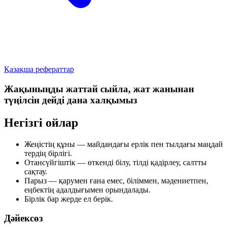
Қазақша рефераттар
Жақыныңды жаттай сыйла, жат жанынан
түңілсін дейді дана халқымыз
Негізгі ойлар
Жеңістің құны — майдандағы ерлік пен тылдағы маңдай
тердің бірлігі.
Отансүйгіштік — өткенді білу, тілді қадірлеу, салтты
сақтау.
Парыз — қарумен ғана емес, біліммен, мәдениетпен,
еңбектің адалдығымен орындалады.
Бірлік бар жерде ел берік.
Дәйексөз