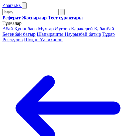
Zharar
.kz
Реферат
Жоспарлар
Тест сұрақтары
Тұлғалар
Абай Құнанбаев
Мұхтар Әуезов
Қаракерей Қабанбай
Бөгенбай батыр
Шапырашты Наурызбай батыр
Тұрар
Рысқұлов
Шоқан Уәлиханов