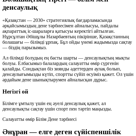
денсаулық
«Қазақстан — 2030» стратегиялық бағдарламасында
әрқайсымыздың дене тәрбиесімен айналысуы, пайдалы
ақпараттық іс-шараларға қатысуы керектігі айтылған.
Нұрсұлтан Әбішұлы Назарбаевтың пікірінше, Қазақстанның
болашағы — білімді ұрпақ. Бұл ойды үнемі жадымызда сақтау
— біздің парызымыз.
Ал білімді болудың ең басты шарты — денсаулықтың мықты
болуы. Елбасымыз балалардың салауатты өмір сүргенін
қалайды. Сондықтан біз зиянды әдеттерден аулақ болып,
денсаулығымызды күтіп, спортты сүйіп өсуіміз қажет. Ол үшін
әрдайым дене шынықтырумен айналысқан дұрыс.
Негізгі ой
Білімге ұмтылу үшін ең әуелі
денсаулық
қажет, ал
денсаулықты сақтау үшін
спорт
пен
тәртіп
маңызды.
Салауатты өмір
Білім
Дене тәрбиесі
Әнұран — елге деген сүйіспеншілік