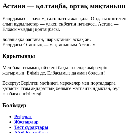
Астана — қолтаңба, ортақ мақтаныш
Елордамыз — зәулім, салтанатты жас қала. Ондағы көптеген
алып құрылыстар — үлкен еңбектің нәтижесі. Астана —
Елбасымыздың қолтаңбасы.
Болашаққа бастаған, шарықтайды асқақ ән.
Елордасы Отанның — мақтанышым Астанам.
Қорытынды
Мен бақыттымын, өйткені бақытты елде өмір сүріп
жатырмын. Еліміз де, Елбасымыз да аман болсын!
Ескерту: Берілген мәтіндегі мерекелер мен порталдарға
қатысты тізім ақпараттық бөлімге жатпайтындықтан, бұл
жазбаға енгізілмеді.
Бөлімдер
Реферат
Жоспарлар
Тест сұрақтары
Абай Құнанбаев