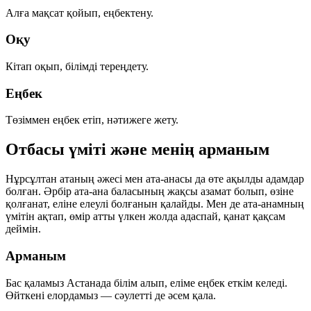
Алға мақсат қойып, еңбектену.
Оқу
Кітап оқып, білімді тереңдету.
Еңбек
Төзіммен еңбек етіп, нәтижеге жету.
Отбасы үміті және менің арманым
Нұрсұлтан атаның әжесі мен ата-анасы да өте ақылды адамдар
болған. Әрбір ата-ана баласының жақсы азамат болып, өзіне
қолғанат, еліне елеулі болғанын қалайды. Мен де ата-анамның
үмітін ақтап, өмір атты үлкен жолда адаспай, қанат қақсам
деймін.
Арманым
Бас қаламыз Астанада білім алып, еліме еңбек еткім келеді.
Өйткені елордамыз — сәулетті де әсем қала.