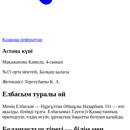
Қазақша рефераттар
Астана күні
Макажанова Камила, 4-сынып
№15 орта мектебі, Балқаш қаласы
Жетекшісі: Тергеубаева К. А.
Елбасым туралы ой
Менің Елбасым — Нұрсұлтан Әбішұлы Назарбаев. Ол — өте
ақылды, білімді тұлға. Елбасымыз Тәуелсіз Қазақстанның
өркендеуін, елдің өсуін, ұрпақтың бақытты болуын қалайды.
Болашақтың тірегі — білім мен