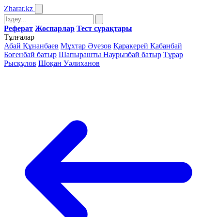
Zharar
.kz
Реферат
Жоспарлар
Тест сұрақтары
Тұлғалар
Абай Құнанбаев
Мұхтар Әуезов
Қаракерей Қабанбай
Бөгенбай батыр
Шапырашты Наурызбай батыр
Тұрар
Рысқұлов
Шоқан Уәлиханов