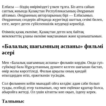
Елбасы — біздің өміріміздегі үлкен тұлға. Біз апта сайын
саптық жиында Қазақстан Республикасының Әнұранын
айтамыз. Әнұранның авторларының бірі — Елбасымыз.
Әнұранның сөздерін айтқанда жүрегімді шаттық сезімі билеп,
елге, жерге деген сүйіспеншілік кеудемді кернейді.
Өзімнің қазақ екеніме, Қазақстан деген кең байтақ
мемлекеттің ұланы екеніме
мақтанамын
және
қуаныштымын
.
«Балалық шағымның аспаны» фильмі
әсері
Мен «Балалық шағымның аспаны» фильмін көрдім. Онда сүп-
сүйкімді бала Нұрсұлтанның дүниеге келген шағынан бастап,
өмір жолы көрсетіледі. Фильм арқылы оның қандай
өткелдерден өтіп, ержеткенін түсіндім.
Сол фильмнен кейін мынадай ойға келдім: адам сәби болып
туады, есейеді; егер талпынып, оқу мен еңбекке құштар болса,
абыройға жетеді. Ол үшін кітапты көп оқып, іздену керек.
Талпыныс