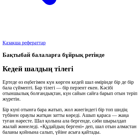
Қазақша рефераттар
Бақтыбай балаларға бұйрық ретінде
Кедей шалдың тілегі
Ертеде өз еңбегімен күн көрген кедей шал өмірінде бір де бір
бала сүймепті. Бар тілегі — бір перзент екен. Кәсібі
отыншылық болғандықтан, күн сайын сайға барып отын теріп
жүретін.
Бір күні отынға бара жатып, жол жиегіндегі бір топ шидің
түбінен ораулы жатқан затты көреді. Ашып қараса — жаңа
туған нәресте. Шал қолына ала бергенде, сәби шырылдап
жылай жөнеледі. «Құдайдың бергені» деп, шал отын алмастан
баланы қойнына салып, үйіне асыға қайтады.