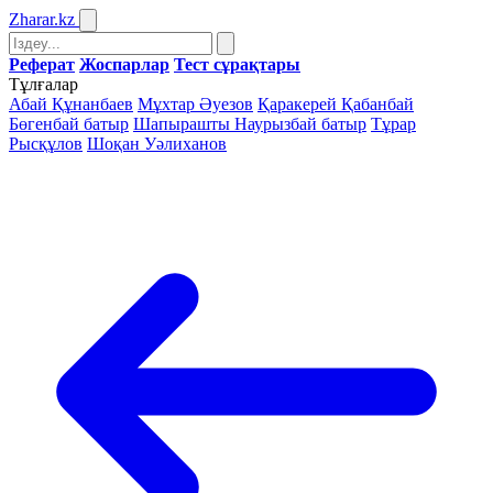
Zharar
.kz
Реферат
Жоспарлар
Тест сұрақтары
Тұлғалар
Абай Құнанбаев
Мұхтар Әуезов
Қаракерей Қабанбай
Бөгенбай батыр
Шапырашты Наурызбай батыр
Тұрар
Рысқұлов
Шоқан Уәлиханов