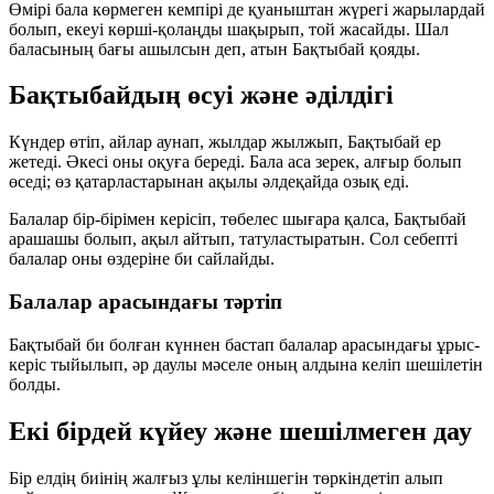
Өмірі бала көрмеген кемпірі де қуаныштан жүрегі жарылардай
болып, екеуі көрші-қолаңды шақырып, той жасайды. Шал
баласының бағы ашылсын деп, атын
Бақтыбай
қояды.
Бақтыбайдың өсуі және әділдігі
Күндер өтіп, айлар аунап, жылдар жылжып, Бақтыбай ер
жетеді. Әкесі оны оқуға береді. Бала аса зерек, алғыр болып
өседі; өз қатарластарынан ақылы әлдеқайда озық еді.
Балалар бір-бірімен керісіп, төбелес шығара қалса, Бақтыбай
арашашы болып, ақыл айтып, татуластыратын. Сол себепті
балалар оны өздеріне
би
сайлайды.
Балалар арасындағы тәртіп
Бақтыбай би болған күннен бастап балалар арасындағы ұрыс-
керіс тыйылып, әр даулы мәселе оның алдына келіп шешілетін
болды.
Екі бірдей күйеу және шешілмеген дау
Бір елдің биінің жалғыз ұлы келіншегін төркіндетіп алып