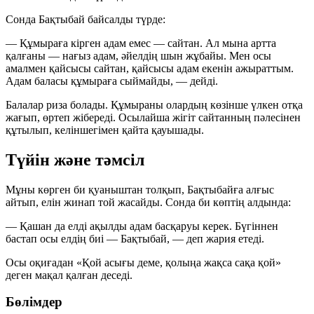
Сонда Бақтыбай байсалды түрде:
— Құмыраға
кірген адам емес — сайтан. Ал мына артта
қалғаны — нағыз адам, әйелдің шын жұбайы. Мен осы
амалмен қайсысы сайтан, қайсысы адам екенін ажыраттым.
Адам баласы құмыраға сыймайды, — дейді.
Балалар риза болады. Құмыраны олардың көзінше үлкен отқа
жағып, өртеп жібереді. Осылайша жігіт сайтанның пәлесінен
құтылып, келіншегімен қайта қауышады.
Түйін және тәмсіл
Мұны көрген би қуаныштан толқып, Бақтыбайға алғыс
айтып, елін жинап той жасайды. Сонда би көптің алдында:
— Қашан да
елді ақылды адам басқаруы керек. Бүгіннен
бастап осы елдің биі — Бақтыбай, — деп жария етеді.
Осы оқиғадан «Қой асығы деме, қолыңа жақса сақа қой»
деген мақал қалған деседі.
Бөлімдер