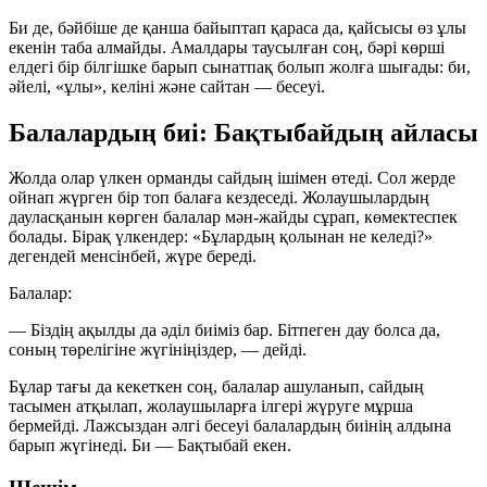
Би де, бәйбіше де қанша байыптап қараса да, қайсысы өз ұлы
екенін таба алмайды. Амалдары таусылған соң, бәрі көрші
елдегі бір білгішке барып сынатпақ болып жолға шығады: би,
әйелі, «ұлы», келіні және сайтан — бесеуі.
Балалардың биі: Бақтыбайдың айласы
Жолда олар үлкен орманды сайдың ішімен өтеді. Сол жерде
ойнап жүрген бір топ балаға кездеседі. Жолаушылардың
дауласқанын көрген балалар мән-жайды сұрап, көмектеспек
болады. Бірақ үлкендер: «Бұлардың қолынан не келеді?»
дегендей менсінбей, жүре береді.
Балалар:
— Біздің ақылды да әділ биіміз бар. Бітпеген дау болса да,
соның төрелігіне жүгініңіздер, — дейді.
Бұлар тағы да кекеткен соң, балалар ашуланып, сайдың
тасымен атқылап, жолаушыларға ілгері жүруге мұрша
бермейді. Лажсыздан әлгі бесеуі балалардың биінің алдына
барып жүгінеді. Би — Бақтыбай екен.