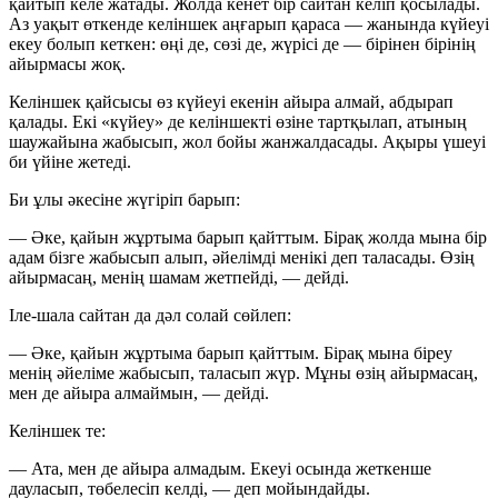
қайтып келе жатады. Жолда кенет бір сайтан келіп қосылады.
Аз уақыт өткенде келіншек аңғарып қараса — жанында күйеуі
екеу болып кеткен: өңі де, сөзі де, жүрісі де — бірінен бірінің
айырмасы жоқ.
Келіншек қайсысы өз күйеуі екенін айыра алмай, абдырап
қалады. Екі «күйеу» де келіншекті өзіне тартқылап, атының
шаужайына жабысып, жол бойы жанжалдасады. Ақыры үшеуі
би үйіне жетеді.
Би ұлы әкесіне жүгіріп барып:
— Әке,
қайын жұртыма барып қайттым. Бірақ жолда мына бір
адам бізге жабысып алып, әйелімді менікі деп таласады. Өзің
айырмасаң, менің шамам жетпейді, — дейді.
Іле-шала сайтан да дәл солай сөйлеп:
— Әке,
қайын жұртыма барып қайттым. Бірақ мына біреу
менің әйеліме жабысып, таласып жүр. Мұны өзің айырмасаң,
мен де айыра алмаймын, — дейді.
Келіншек те:
— Ата,
мен де айыра алмадым. Екеуі осында жеткенше
дауласып, төбелесіп келді, — деп мойындайды.