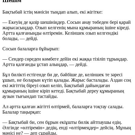
Шешім
Бақтыбай істің мәнісін тыңдап алып, екі жігітке:
— Екеуің де
қазір шешініңдер. Сосын анау төбеден бері қарай
жарысасыңдар. Озып келгенің мына құмыраның ішіне кіреді.
Артта қалғаныңды өлтіремін. Келіншек озып келгендікі
болады, — дейді.
Сосын балаларға бұйырып:
— Сендер сөреден көмбеге дейін екі жаққа тізіліп тұрыңдар.
Артта қалғанды ұстап алыңдар, — дейді.
Бұл билікті естігенде би де, бәйбіше де, келіншек те зәресі
ұшып, не боларын күтіп қалады. Жарыс басталады. Аздан соң
екі жігіттің біреуі озып келіп, Бақтыбай дайындаған
құмыраның ішіне кіріп кетеді. Бақтыбай дереу құмыраның
аузын тығындап тастайды.
Ал артта қалған жігітті өлтірмей, балаларға тоқтау салады.
Балалар таңырқап:
— Бақтыбай би,
сен бұрын екіұшты билік айтпаушы едің.
Әлгінде «өлтіремін» дедің, енді «өлтірмеңдер» дейсің. Мұның
мәнісі не? — деп сұрайды.