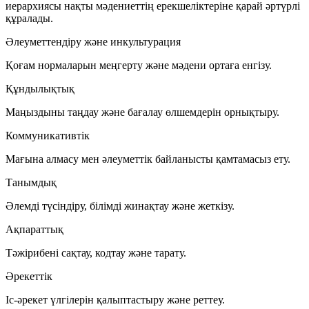
иерархиясы нақты мәдениеттің ерекшеліктеріне қарай әртүрлі
құралады.
Әлеуметтендіру және инкультурация
Қоғам нормаларын меңгерту және мәдени ортаға енгізу.
Құндылықтық
Маңыздыны таңдау және бағалау өлшемдерін орнықтыру.
Коммуникативтік
Мағына алмасу мен әлеуметтік байланысты қамтамасыз ету.
Танымдық
Әлемді түсіндіру, білімді жинақтау және жеткізу.
Ақпараттық
Тәжірибені сақтау, кодтау және тарату.
Әрекеттік
Іс-әрекет үлгілерін қалыптастыру және реттеу.