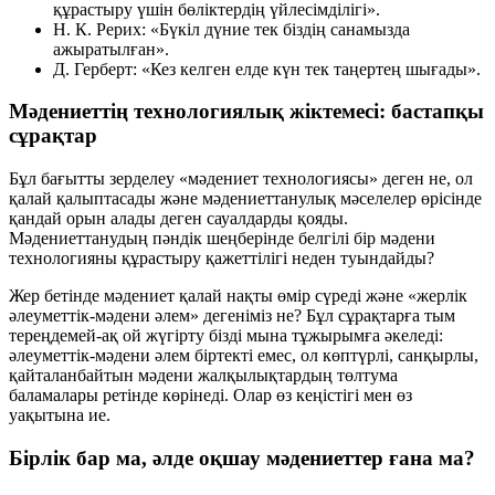
құрастыру үшін бөліктердің үйлесімділігі».
Н. К. Рерих:
«Бүкіл дүние тек біздің санамызда
ажыратылған».
Д. Герберт:
«Кез келген елде күн тек таңертең шығады».
Мәдениеттің технологиялық жіктемесі: бастапқы
сұрақтар
Бұл бағытты зерделеу «мәдениет технологиясы» деген не, ол
қалай қалыптасады және мәдениеттанулық мәселелер өрісінде
қандай орын алады деген сауалдарды қояды.
Мәдениеттанудың пәндік шеңберінде белгілі бір мәдени
технологияны құрастыру қажеттілігі неден туындайды?
Жер бетінде мәдениет қалай нақты өмір сүреді және «жерлік
әлеуметтік-мәдени әлем» дегеніміз не? Бұл сұрақтарға тым
тереңдемей-ақ ой жүгірту бізді мына тұжырымға әкеледі:
әлеуметтік-мәдени әлем біртекті емес, ол көптүрлі, санқырлы,
қайталанбайтын мәдени жалқылықтардың төлтума
баламалары ретінде көрінеді. Олар өз кеңістігі мен өз
уақытына ие.
Бірлік бар ма, әлде оқшау мәдениеттер ғана ма?