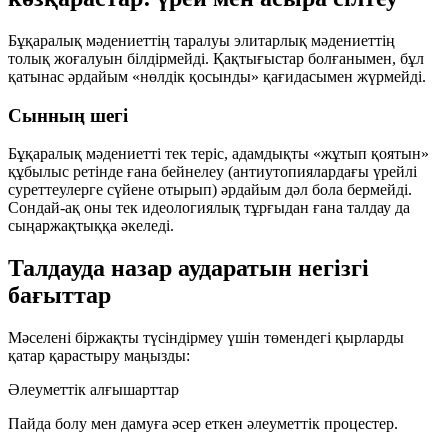
Бұқаралық мәдениеттің таралуы элитарлық мәдениеттің
толық жоғалуын білдірмейді. Қақтығыстар болғанымен, бұл
қатынас әрдайым «нөлдік қосынды» қағидасымен жүрмейді.
Сынның шегі
Бұқаралық мәдениетті тек теріс, адамдықты «жұтып қоятын»
құбылыс ретінде ғана бейнелеу (антиутопиялардағы үрейлі
суреттеулерге сүйене отырып) әрдайым дәл бола бермейді.
Сондай-ақ оны тек идеологиялық тұрғыдан ғана талдау да
сыңаржақтыққа әкеледі.
Талдауда назар аударатын негізгі
бағыттар
Мәселені біржақты түсіндірмеу үшін төмендегі қырларды
қатар қарастыру маңызды:
Әлеуметтік алғышарттар
Пайда болу мен дамуға әсер еткен әлеуметтік процестер.