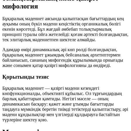
мифология
Бұқаралық мәдениет аясында қалыптасқан бағыттардың кең
ауқымы оның бүкіл мәдени кеңістіктің органикалық бөлігі
екенін көрсетеді. Бұл жағдай
әмбебап толықтырмалық
принципі
туралы ойға жетелейді: қоғам әртекті болғандықтан,
тек элитарлық мәдениетпен шектеле алмайды.
Адамдар өмірі динамикалық әрі көп рөлді болғандықтан,
бұқаралық мәдениет ұжымдық бейсаналық архетиптермен
байланысып, сананың мифогендік құрылымында орнығады
және сонымен қатар қазіргі мифологияны да өндіреді.
Қорытынды тезис
Бұқаралық мәдениет — қазіргі мәдени кезеңдегі
көпфункционалды, объективті құбылыс. Ол тұрғындардың
барлық қабаттарын қамтиды. Негізгі мәселе — оның
динамикасын басқару: қажет және ұтымды бағыттарды
таңдауға мүмкіндік беретін тиімді тетіктерді қалыптастыру, әрі
мәдени құндылықтар мен үлгілерді құлдырауға бастайтын
түрлеріне шектеу қою.