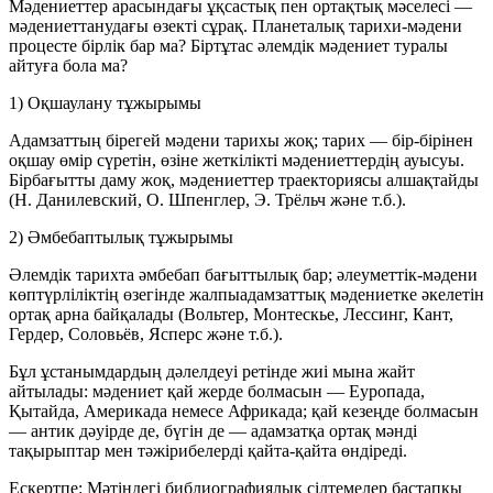
Мәдениеттер арасындағы ұқсастық пен ортақтық мәселесі —
мәдениеттанудағы өзекті сұрақ. Планеталық тарихи-мәдени
процесте бірлік бар ма? Біртұтас әлемдік мәдениет туралы
айтуға бола ма?
1) Оқшаулану тұжырымы
Адамзаттың бірегей мәдени тарихы жоқ; тарих — бір-бірінен
оқшау өмір сүретін, өзіне жеткілікті мәдениеттердің ауысуы.
Бірбағытты даму жоқ, мәдениеттер траекториясы алшақтайды
(Н. Данилевский, О. Шпенглер, Э. Трёльч және т.б.).
2) Әмбебаптылық тұжырымы
Әлемдік тарихта әмбебап бағыттылық бар; әлеуметтік-мәдени
көптүрліліктің өзегінде жалпыадамзаттық мәдениетке әкелетін
ортақ арна байқалады (Вольтер, Монтескье, Лессинг, Кант,
Гердер, Соловьёв, Ясперс және т.б.).
Бұл ұстанымдардың дәлелдеуі ретінде жиі мына жайт
айтылады: мәдениет қай жерде болмасын — Еуропада,
Қытайда, Америкада немесе Африкада; қай кезеңде болмасын
— антик дәуірде де, бүгін де — адамзатқа ортақ мәнді
тақырыптар мен тәжірибелерді қайта-қайта өндіреді.
Ескертпе: Мәтіндегі библиографиялық сілтемелер бастапқы