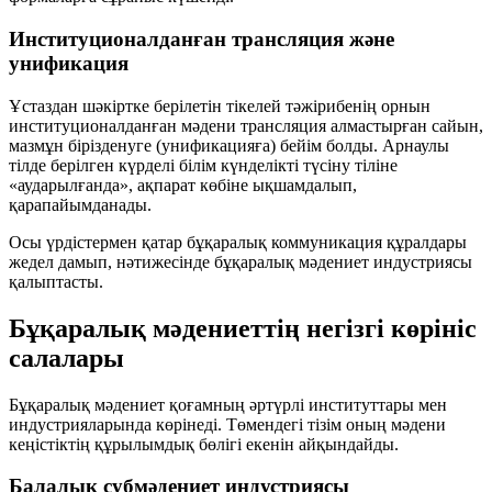
Институционалданған трансляция және
унификация
Ұстаздан шәкіртке берілетін тікелей тәжірибенің орнын
институционалданған мәдени трансляция алмастырған сайын,
мазмұн бірізденуге (унификацияға) бейім болды. Арнаулы
тілде берілген күрделі білім күнделікті түсіну тіліне
«аударылғанда», ақпарат көбіне ықшамдалып,
қарапайымданады.
Осы үрдістермен қатар бұқаралық коммуникация құралдары
жедел дамып, нәтижесінде бұқаралық мәдениет индустриясы
қалыптасты.
Бұқаралық мәдениеттің негізгі көрініс
салалары
Бұқаралық мәдениет қоғамның әртүрлі институттары мен
индустрияларында көрінеді. Төмендегі тізім оның мәдени
кеңістіктің құрылымдық бөлігі екенін айқындайды.
Балалық субмәдениет индустриясы