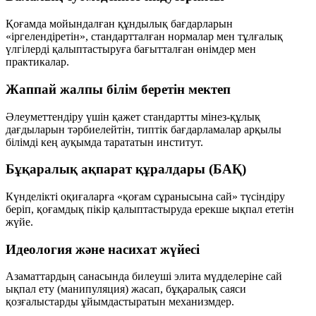
Қоғамда мойындалған құндылық бағдарларын
«іргелендіретін», стандартталған нормалар мен тұлғалық
үлгілерді қалыптастыруға бағытталған өнімдер мен
практикалар.
Жаппай жалпы білім беретін мектеп
Әлеуметтендіру үшін қажет стандартты мінез-құлық
дағдыларын тәрбиелейтін, типтік бағдарламалар арқылы
білімді кең ауқымда тарататын институт.
Бұқаралық ақпарат құралдары (БАҚ)
Күнделікті оқиғаларға «қоғам сұранысына сай» түсіндіру
беріп, қоғамдық пікір қалыптастыруда ерекше ықпал ететін
жүйе.
Идеология және насихат жүйесі
Азаматтардың санасында билеуші элита мүдделеріне сай
ықпал ету (манипуляция) жасап, бұқаралық саяси
қозғалыстарды ұйымдастыратын механизмдер.