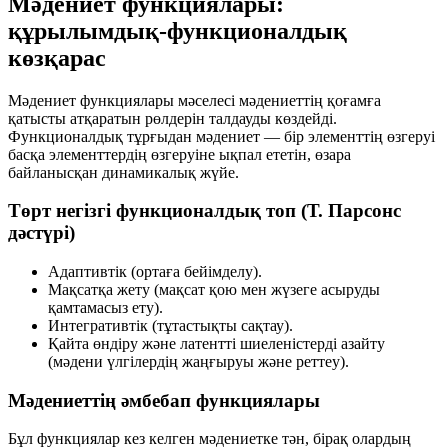
Мәдениет функциялары:
құрылымдық-функционалдық
көзқарас
Мәдениет функциялары мәселесі мәдениеттің қоғамға
қатысты атқаратын рөлдерін талдауды көздейді.
Функционалдық тұрғыдан мәдениет — бір элементтің өзгеруі
басқа элементтердің өзгеруіне ықпал ететін, өзара
байланысқан динамикалық жүйе.
Төрт негізгі функционалдық топ (Т. Парсонс
дәстүрі)
Адаптивтік
(ортаға бейімделу).
Мақсатқа жету
(мақсат қою мен жүзеге асыруды
қамтамасыз ету).
Интегративтік
(тұтастықты сақтау).
Қайта өндіру және латентті шиеленістерді азайту
(мәдени үлгілердің жаңғыруы және реттеу).
Мәдениеттің әмбебап функциялары
Бұл функциялар кез келген мәдениетке тән, бірақ олардың