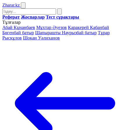
Zharar
.kz
Реферат
Жоспарлар
Тест сұрақтары
Тұлғалар
Абай Құнанбаев
Мұхтар Әуезов
Қаракерей Қабанбай
Бөгенбай батыр
Шапырашты Наурызбай батыр
Тұрар
Рысқұлов
Шоқан Уәлиханов