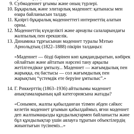
Субмәдениет ұғымы және оның түрлері.
Бұқаралық және элитарлық мәдениет: қатынасы мен
өзара байланысын талдау.
Қазіргі бұқаралық мәдениеттегі интернеттің алатын
орны.
Мәдениеттің күнделікті және арнаулы салаларындағы
жалпылық пен ерекшелік.
Динамика тұрғысынан мәдениет туралы Мэтью
Арнольдтың (1822–1888) пікірін талдаңыз:
«Мәдениет — бізді бәрінен көп қамдандыратын, көбірек
ойлайтын және айтатын нәрсені тану арқылы
жетілгендікке ұмтылу... Мәдениет — жағымдылық пен
жарыққа, ең бастысы — сол жағымдылық пен
жарықтың “үстемдік ете беруіне ұмтылыс”.»
Г. Риккерттің (1863–1936) айтылымы мәдениет
анықтамаларының қай категориясына жатады?
«Сонымен, жалпы қабылданған тілмен әбден сәйкес
келетін мәдениет ұғымын қабылдаймыз, яғни мәдениет
деп жалпымаңызды құндылықтармен байланысты және
бұл құндылықтар үшін аялауға тұратын объектілердің
жиынтығын түсінеміз...»