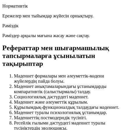
Нормативтік
Ережелер мен тыйымдар жүйесін орнықтыру.
Рәміздік
Рәміздер арқылы мағына жасау және сақтау.
Рефераттар мен шығармашылық
тапсырмаларға ұсынылатын
тақырыптар
Мәдениет формалары мен әлеуметтік-мәдени
жүйелердің пайда болуы.
Мәдениет анықтамаларындағы ұстанымдарды
компаративтік (салыстырмалы) талдау.
Социологиялық дәстүрдегі мәдениет.
Мәдениет және әлеуметтік құрылым.
Құрылымдық-функционалдық талдаудағы мәдениет.
Мәдениет туралы психологиялық ұстанымдар.
Мәдениеттің постмодерндік түсінігі.
Ресейлік ғылыми дәстүрдегі мәдениет туралы
түсініктердің эволюциясы.