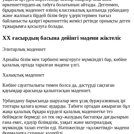
өркениеттерден-ақ табуға болатынын айтады. Дегенмен,
бұқаралық мәдениет өзінің классикалық қалпында
урбандану
және
жалпыға бірдей білім беру
үдерістерімен тығыз
байланысты қазіргі өркениеттің жемісі ретінде орнықты деген
тұжырымға қосылуға болады.
ХХ ғасырдың басына дейінгі мәдени жіктеліс
Элитарлық мәдениет
Арнайы білім мен тәрбиені меңгеруге мүмкіндігі бар, көбіне
қалалық ортада таралған мәдени үлгі.
Халықтық мәдениет
Көбіне сауаттылығы төмен болса да, дәстүрді сақтаған
қауымдар арасында қалыптасқан мәдениет.
Урбандану барысында шаруалар мен ұсақ буржуазияның ірі
топтары қалаға қоныс аударды. Табиғи ортадан ажыраған бұл
жаңа қалалық бұқара күрделі қалалық мәдениетке тез
бейімделе бермеді: ол тек оқу-жазудың бастапқы дағдыларын
ғана емес, едәуір білімділік, уақыт және материалдық
мүмкіндік талап ететін еді. Нәтижесінде «қолжетімді» мәдени
формаларға сұраныс күшейді.