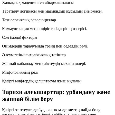
Халықтық мәдениеттен айырмашылығы
Таратылу логикасы мен мазмұндық құрылым айырмасы.
Технологиялық революциялар
Коммуникация мен өндіріс тәсілдерінің өзгерісі.
Сән (мода) факторы
Өнімдердің таралуында тренд пен беделдің рөлі.
Әлеуметтік-психологиялық тетіктер
Жаппай қабылдау мен еліктеудің механизмдері.
Мифологияның рөлі
Қазіргі мифтердің қалыптасуы және ықпалы.
Тарихи алғышарттар: урбандану және
жаппай білім беру
Қазіргі зерттеулерде бұқаралық мәдениеттің пайда болу
уақыты әртүрлі көрсетіледі: кейбір пікірлер оны көне