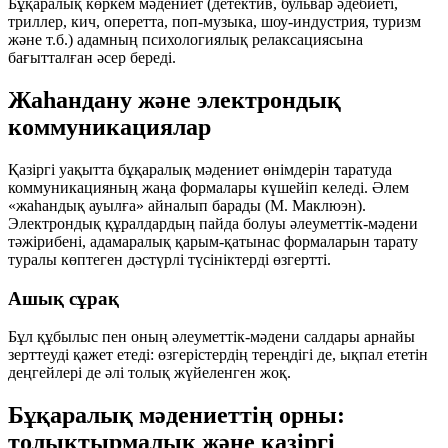
Бұқаралық көркем мәдениет (детектив, бульвар әдебиеті,
триллер, кич, оперетта, поп-музыка, шоу-индустрия, туризм
және т.б.) адамның психологиялық релаксациясына
бағытталған әсер береді.
Жаһандану және электрондық
коммуникациялар
Қазіргі уақытта бұқаралық мәдениет өнімдерін таратуда
коммуникацияның жаңа формалары күшейіп келеді. Әлем
«жаһандық ауылға» айналып барады (М. Маклюэн).
Электрондық құралдардың пайда болуы әлеуметтік-мәдени
тәжірибені, адамаралық қарым-қатынас формаларын тарату
туралы көптеген дәстүрлі түсініктерді өзгертті.
Ашық сұрақ
Бұл құбылыс пен оның әлеуметтік-мәдени салдары арнайы
зерттеуді қажет етеді: өзгерістердің тереңдігі де, ықпал ететін
деңгейлері де әлі толық жүйеленген жоқ.
Бұқаралық мәдениеттің орны:
толықтырмалық және қазіргі