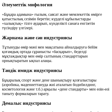
Әлеуметтік мифология
«Бұқара адамына» ғылым, саясат және мемлекеттік өмірге
қатыстылық сезімін беретін; күрделі құбылыстарды
«халықтық» тілге аударып, күнделікті санаға енгізетін
түсіндіру үлгілері.
Жарнама және сән индустриясы
Тұтынуды өмір мәні мен мақсатына айналдыруға бейім
қоғамдық ортада сұранысты «басқарып», беделді
мұқтаждықтар мен өмір салтының стандарттарын
орнықтыратын ықпал алаңы.
Тәндік имидж индустриясы
Бұқаралық спорт және дене шынықтыру қозғалыстары
(аэробика, мәдениеттануда жиі аталатын бодибилдинг,
косметология және т.б.) арқылы «дене стандарты» мен өзін-өзі
таныту формаларын тарату.
Демалыс индустриясы