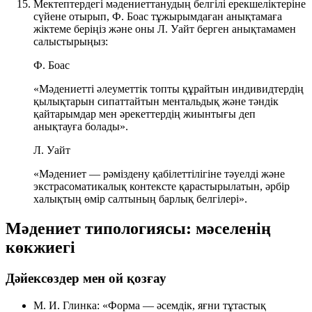
Мектептердегі мәдениеттанудың белгілі ерекшеліктеріне
сүйене отырып, Ф. Боас тұжырымдаған анықтамаға
жіктеме беріңіз және оны Л. Уайт берген анықтамамен
салыстырыңыз:
Ф. Боас
«Мәдениетті әлеуметтік топты құрайтын индивидтердің
қылықтарын сипаттайтын ментальдық және тәндік
қайтарымдар мен әрекеттердің жиынтығы деп
анықтауға болады».
Л. Уайт
«Мәдениет — рәміздену қабілеттілігіне тәуелді және
экстрасоматикалық контексте қарастырылатын, әрбір
халықтың өмір салтының барлық белгілері».
Мәдениет типологиясы: мәселенің
көкжиегі
Дәйексөздер мен ой қозғау
М. И. Глинка:
«Форма — әсемдік, яғни тұтастық