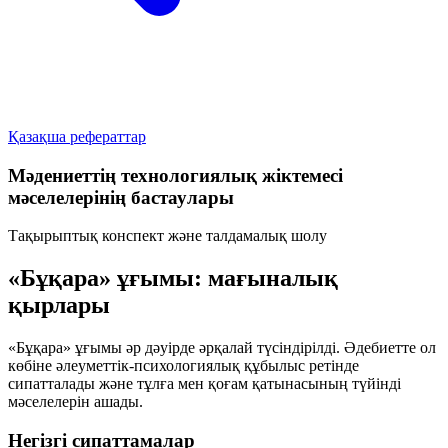
Қазақша рефераттар
Мәдениеттің технологиялық жіктемесі
мәселелерінің бастаулары
Тақырыптық конспект және талдамалық шолу
«Бұқара» ұғымы: мағыналық
қырлары
«Бұқара» ұғымы әр дәуірде әрқалай түсіндірілді. Әдебиетте ол
көбіне әлеуметтік-психологиялық құбылыс ретінде
сипатталады және тұлға мен қоғам қатынасының түйінді
мәселелерін ашады.
Негізгі сипаттамалар