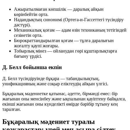
Ажыратылмаған көпшілік
— даралық айқын
көрінбейтін орта.
Надандықтың синонимі
(Ортега-и-Гассеттегі түсіндіру
дәстүрі).
Механикалық қоғам
— адам өзін техниканың тетігіндей
сезінетін орта.
Бюрократтандырылған қоғам
— тұлға даралығын
жоғалту қаупі жоғары.
Тобырлық мінез
— ойланудан гөрі құштарлықтарға
бағыну үрдісі.
Д. Белл бойынша екпін
Д. Белл түсіндіруінде бұқара —
табандылықтың
,
унификацияның
және
соқыр еліктеудің
айқын үлгісі.
Бұқаралық мәдениетке қатынас, әдетте, бірмәнді емес: бір
жағынан оны менсінбеу және ықпалынан қауіптену байқалса,
екінші жағынан оны күнделікті өмірде бәрібір тұтыну кең
таралған.
Бұқаралық мәдениет туралы
көзқарастар: үрей мен асыра сілтеу