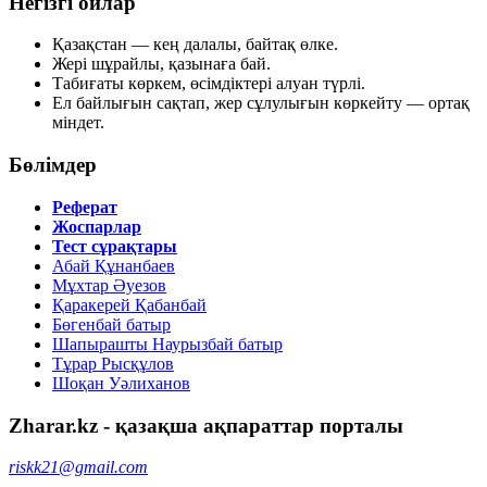
Негізгі ойлар
Қазақстан — кең далалы, байтақ өлке.
Жері шұрайлы, қазынаға бай.
Табиғаты көркем, өсімдіктері алуан түрлі.
Ел байлығын сақтап, жер сұлулығын көркейту — ортақ
міндет.
Бөлімдер
Реферат
Жоспарлар
Тест сұрақтары
Абай Құнанбаев
Мұхтар Әуезов
Қаракерей Қабанбай
Бөгенбай батыр
Шапырашты Наурызбай батыр
Тұрар Рысқұлов
Шоқан Уәлиханов
Zharar.kz - қазақша ақпараттар порталы
riskk21@gmail.com