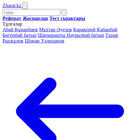
Zharar
.kz
Реферат
Жоспарлар
Тест сұрақтары
Тұлғалар
Абай Құнанбаев
Мұхтар Әуезов
Қаракерей Қабанбай
Бөгенбай батыр
Шапырашты Наурызбай батыр
Тұрар
Рысқұлов
Шоқан Уәлиханов