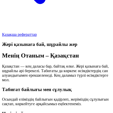
Қазақша рефераттар
Жері қазынаға бай, шұрайлы жер
Менің Отаным – Қазақстан
Қазақстан — кең даласы бар, байтақ өлке. Жері қазынаға бай,
шұрайлы әрі берекелі. Табиғаты да көркем: өсімдіктердің сан
алуандығымен ерекшеленеді. Кең даламыз түрлі өсімдіктерге
мол.
Табиғат байлығы мен сұлулық
Осындай еліміздің байлығын қадірлеп, жеріміздің сұлулығын
сақтап, көркейтуге әрқайсымыз еңбектенеміз.