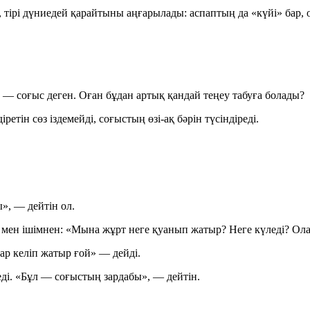
, тірі дүниедей қарайтыны аңғарылады: аспаптың да «күйі» бар, 
— соғыс деген. Оған бұдан артық қандай теңеу табуға болады?
тін сөз іздемейді, соғыстың өзі-ақ бәрін түсіндіреді.
», — дейтін ол.
 мен ішімнен:
«Мына жұрт неге қуанып жатыр? Неге күледі? Ола
ар келіп жатыр ғой»
— дейді.
еді. «Бұл — соғыстың зардабы», — дейтін.