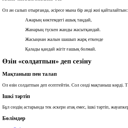
Ол ән салып отырғанда, әсіресе мына бір әнді жиі қайталайтын:
Ажарың көктемдегі ашық таңдай,
Жанарың түскен жанды жасытқандай.
Жасыңнан жалын шашып жарқ еткенде
Қалады қандай жігіт ғашық болмай.
Өзін «солдатпын» деп сезіну
Мақтаныш пен талап
Ол өзін солдатпын деп есептейтін. Сол сөзді мақтаныш көрді. Тіп
Ішкі тәртіп
Бұл сөздің астарында тек әскери атақ емес, ішкі тәртіп, жауапке
Бөлімдер