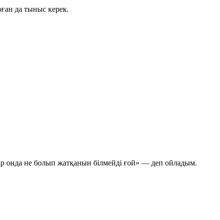
оған да тыныс керек.
р онда не болып жатқанын білмейді ғой»
— деп ойладым.