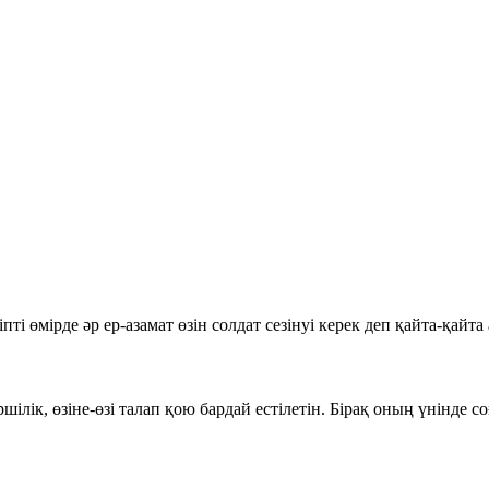
ті өмірде әр ер-азамат өзін солдат сезінуі керек деп қайта-қайта 
ршілік, өзіне-өзі талап қою бардай естілетін. Бірақ оның үнінде с