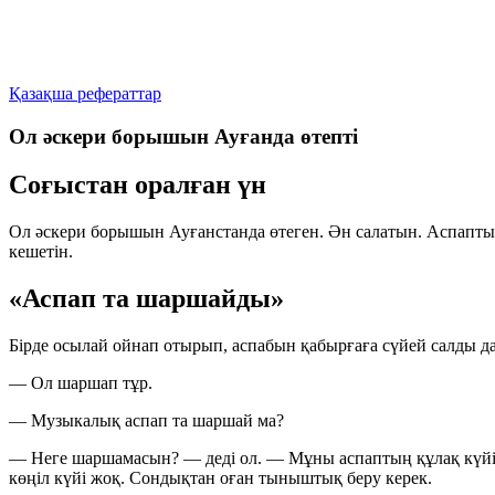
Қазақша рефераттар
Ол әскери борышын Ауғанда өтепті
Соғыстан оралған үн
Ол әскери борышын Ауғанстанда өтеген. Ән салатын. Аспапты 
кешетін.
«Аспап та шаршайды»
Бірде осылай ойнап отырып, аспабын қабырғаға сүйей салды да
— Ол шаршап тұр.
— Музыкалық аспап та шаршай ма?
— Неге шаршамасын?
— деді ол. — Мұны аспаптың құлақ күйі 
көңіл күйі жоқ. Сондықтан оған тыныштық беру керек.