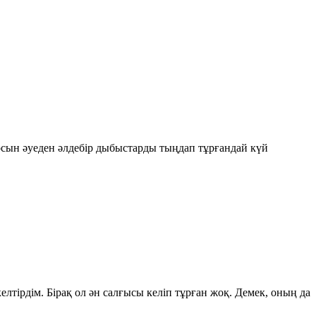
осын әуеден әлдебір дыбыстарды тыңдап тұрғандай күй
тірдім. Бірақ ол ән салғысы келіп тұрған жоқ. Демек, оның да