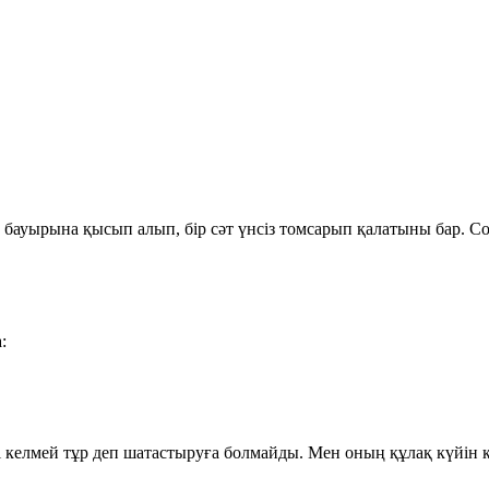
бауырына қысып алып, бір сәт үнсіз томсарып қалатыны бар. С
:
келмей тұр деп шатастыруға болмайды. Мен оның құлақ күйін кел