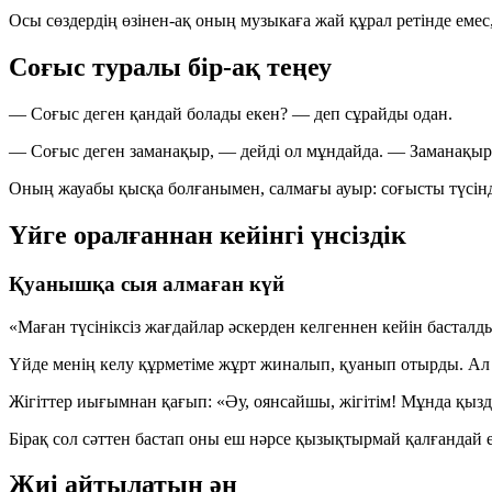
Осы сөздердің өзінен-ақ оның музыкаға жай құрал ретінде емес
Соғыс туралы бір-ақ теңеу
— Соғыс деген қандай болады екен?
— деп сұрайды одан.
— Соғыс деген заманақыр,
— дейді ол мұндайда. — Заманақыр 
Оның жауабы қысқа болғанымен, салмағы ауыр: соғысты түсіндіре
Үйге оралғаннан кейінгі үнсіздік
Қуанышқа сыя алмаған күй
«Маған түсініксіз жағдайлар әскерден келгеннен кейін басталды
Үйде менің келу құрметіме жұрт жиналып, қуанып отырды. Ал
Жігіттер иығымнан қағып:
«Әу, оянсайшы, жігітім! Мұнда қызд
Бірақ сол сәттен бастап оны еш нәрсе қызықтырмай қалғандай 
Жиі айтылатын ән