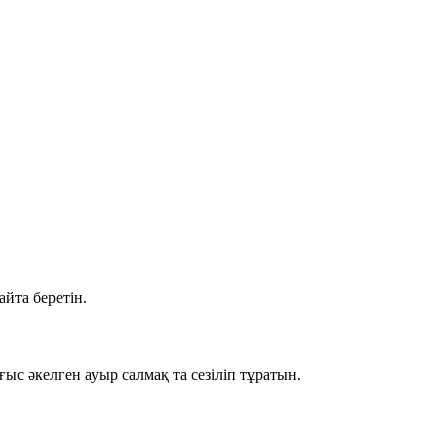
айта беретін.
оғыс әкелген ауыр салмақ та сезіліп тұратын.