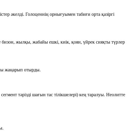
стер әкелді. Голоценнің орнығуымен табиғи орта қазіргі
 бизон, жылқы, жабайы ешкі, киік, қоян, үйрек сияқты түрлер
ары жаңарып отырды.
сегмент тәрізді шағын тас тілікшелері) кең таралуы. Неолитте
ы.