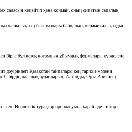
ек саласын кеңейтіп қана қоймай, оның сипатын сапалық
н тоқымашылықтың бастамалары байқалып, керамикалық ыдыс
мен бірге бұл кезең қоғамның ұйымдық формалары күрделене
ит дәуіріндегі Қазақстан тайпалары кең тарихи-мәдени
с Сібірдің далалық аудандарын, Алтайды, Орта Азияның
рттелген. Неолиттік тұрақтар орналасуына қарай әдетте төрт