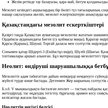
Желім ретінде тау балауызы, қара май, битум қолданылды
Мезолит кезіндегі аңшылардың бір бөлігі түз тағыларының со
нашар сақталуына әкеліп, мезолит ескерткіштерін анықтауды қ
Қазақстандағы мезолит ескерткіштері
Қазіргі таңда Қазақстан аумағында мезолитке жататын шамаме
Ордабасы ауданындағы Бөген (су қоймасы маңы); Қаратау өңірі
Қарсы (Қаршы), Шәуші; Торғай даласы мен солтүстік өңірлердег
Сонымен қатар Шідерті-3 (Екібастұз өңірі), Шүлбі (Шығыс Қаз
топтамалары аршып алынған. Бұл материалдар мезолиттегі тірш
Неолит: өндіруші шаруашылыққа бетб
Мезолитте адам табиғаттан дайын өнімдерді иемденуге сүйенді
жүйелі түрде көше бастады. Дегенмен Жер шарының солтүстік 
Б.з.б. V мыңжылдықта басталған неолит — тастың пайдалы қа
жетілдірілді, тас өңдеудің тегістеу, бұрғылау, арамен кесу сия
келісаптар жасала бастады.
Неолиттің негізгі белгісі