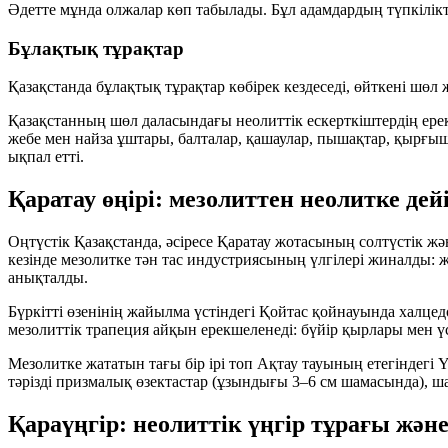
Әдетте мұнда олжалар көп табылады. Бұл адамдардың түпкілікті
Бұлақтық тұрақтар
Қазақстанда бұлақтық тұрақтар көбірек кездеседі, өйткені шө
Қазақстанның шөл даласындағы неолиттік ескерткіштердің ере
жебе мен найза ұштары, балталар, қашаулар, пышақтар, қырғышт
ықпал етті.
Қаратау өңірі: мезолиттен неолитке дейі
Оңтүстік Қазақстанда, әсіресе Қаратау жотасының солтүстік жә
кезінде мезолитке тән тас индустриясының үлгілері жиналды: ж
анықталды.
Бүркітті өзенінің жайылма үстіндегі Қойтас қойнауында халце
мезолиттік трапеция айқын ерекшеленеді: бүйір қырлары мен үст
Мезолитке жататын тағы бір ірі топ Ақтау тауының етегіндегі
тәрізді призмалық өзектастар (ұзындығы 3–6 см шамасында), ша
Қараүңгір: неолиттік үңгір тұрағы жән