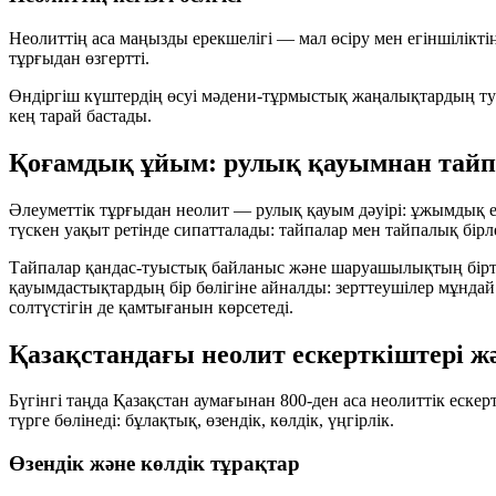
Неолиттің аса маңызды ерекшелігі —
мал өсіру мен егіншілікті
тұрғыдан өзгертті.
Өндіргіш күштердің өсуі мәдени-тұрмыстық жаңалықтардың ту
кең тарай бастады.
Қоғамдық ұйым: рулық қауымнан тайпа
Әлеуметтік тұрғыдан неолит —
рулық қауым
дәуірі: ұжымдық 
түскен уақыт ретінде сипатталады: тайпалар мен тайпалық бірл
Тайпалар қандас-туыстық байланыс және шаруашылықтың біртект
қауымдастықтардың бір бөлігіне айналды: зерттеушілер мұнда
солтүстігін де қамтығанын көрсетеді.
Қазақстандағы неолит ескерткіштері жә
Бүгінгі таңда Қазақстан аумағынан
800-ден аса
неолиттік ескерт
түрге бөлінеді:
бұлақтық
,
өзендік
,
көлдік
,
үңгірлік
.
Өзендік және көлдік тұрақтар