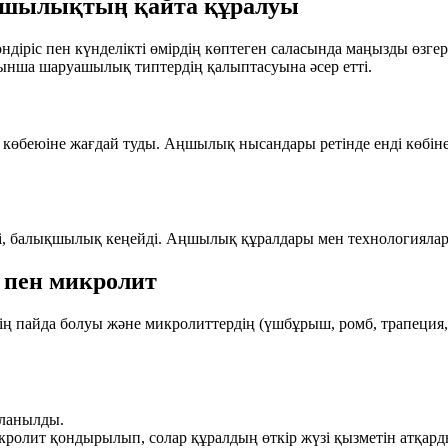
уашылықтың қайта құралуы
іріс пен күнделікті өмірдің көптеген саласында маңызды өзгері
йынша шаруашылық типтердің қалыптасуына әсер етті.
ң көбеюіне жағдай туды. Аңшылық нысандары ретінде енді көбіне
шейді, балықшылық кеңейді. Аңшылық құралдары мен технологиял
 пен микролит
ің
пайда болуы және
микролиттердің
(үшбұрыш, ромб, трапеция, 
аланылды.
ролит қондырылып, солар құралдың өткір жүзі қызметін атқард