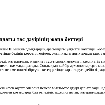
дағы тас дәуірінің жаңа беттері
X және III мыңжылдықтардың арасындағы уақытты қамтиды. «Мез
етінде бөлініп көрсетілгенімен, оның нақты анықтамасы ұзақ у
реді: материалдық мәдениет тұрғысынан мезолит палеолиттің тік
 неолитке жақындатады. Сондықтан кейбір археологтар ерте мез
 пен мезолитті біртұтас кезең ретінде қарастыруға дейін барад
елі кезең әдетте
энеолит
немесе
мысты-тас дәуірі
деп аталады. Қ
елген қоғамдарда бұл өтпелілік археологиялық материалдардан б