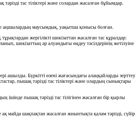
 тәрізді тас тіліктері және солардан жасалған бұйымдар.
езбе аңшылардың маусымдық, уақытша қонысы болған.
тұрақтардан жергілікті шикізаттан жасалған тас құралдар:
аланып, шикізаттың әр алуандығы өңдеу тәсілдерінің жетілуіне
тері ашылды. Бүркітті өзені жағасындағы алаңқайларды зерттеу
ктастар, пышақ тәрізді тас тіліктері және олардың сынықтары
ң ішінде пышақ тәрізді тас тілігінен жасалған бір қырлы
ақ майда шақпақтан жасалған жиынтықта қалам тәрізді, сүйір