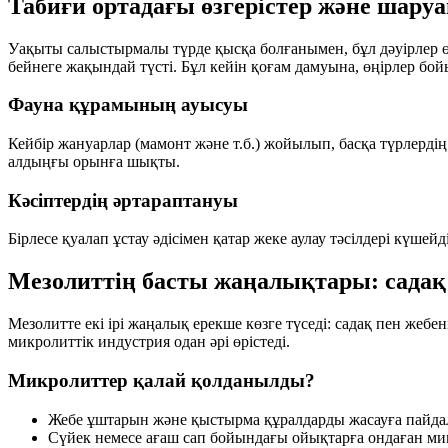
Табиғи ортадағы өзгерістер және шар
Уақыты салыстырмалы түрде қысқа болғанымен, бұл дәуірлер өнд
бейнеге жақындай түсті. Бұл кейін қоғам дамуына, өңірлер бо
Фауна құрамының ауысуы
Кейбір жануарлар (мамонт және т.б.) жойылып, басқа түрлерді
алдыңғы орынға шықты.
Кәсіптердің әртараптануы
Бірлесе қуалап ұстау әдісімен қатар жеке аулау тәсілдері кү
Мезолиттің басты жаңалықтары: садақ
Мезолитте екі ірі жаңалық ерекше көзге түседі:
садақ пен жебен
микролиттік индустрия одан әрі өрістеді.
Микролиттер қалай қолданылды?
Жебе ұштарын және қыстырма құралдарды жасауға пайд
Сүйек немесе ағаш сап бойындағы ойықтарға ондаған мик