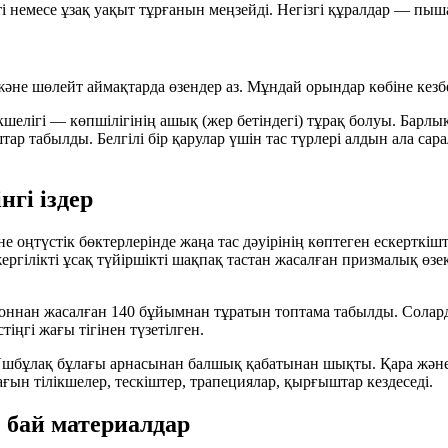
 немесе ұзақ уақыт тұрғанын меңзейді. Негізгі құралдар — пышақ
л және шөлейт аймақтарда өзендер аз. Мұндай орындар көбіне к
кшелігі — көпшілігінің
ашық (жер бетіндегі)
тұрақ болуы. Барлық 
ар табылды. Белгілі бір қарулар үшін тас түрлері алдын ала сар
нгі іздер
не оңтүстік бөктерлерінде жаңа тас дәуірінің көптеген ескерткіш
ергілікті ұсақ түйіршікті шақпақ тастан жасалған призмалық өзе
доннан жасалған 140 бұйымнан тұратын топтама табылды. Соларды
іңгі жағы тігінен түзетілген.
 Үшбұлақ бұлағы арнасынан балшық қабатынан шықты. Қара және 
ғын тілікшелер, тескіштер, трапециялар, қырғыштар кездеседі.
е бай материалдар