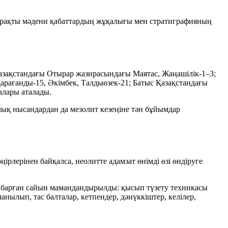
 тұрақты мәдени қабаттардың жұқалығы мен стратиграфияның
Қазақстандағы Отырар жазирасындағы Маятас, Жаңашілік-1–3;
Қарағанды-15, Әкімбек, Талдыөзек-21; Батыс Қазақстандағы
алары аталады.
лық нысандардан да мезолит кезеңіне тән бұйымдар
ірлерінен байқалса, неолитте адамзат өнімді
өзі өндіруге
у барған сайын мамандандырылды: қысып түзету техникасы
аланылып, тас балталар, кетпендер, дәнүккіштер, келілер,