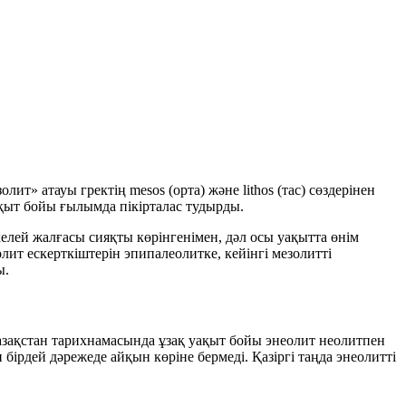
олит» атауы гректің
mesos
(орта) және
lithos
(тас) сөздерінен
ақыт бойы ғылымда пікірталас тудырды.
елей жалғасы сияқты көрінгенімен, дәл осы уақытта өнім
олит ескерткіштерін
эпипалеолитке
, кейінгі мезолитті
ы.
азақстан тарихнамасында ұзақ уақыт бойы энеолит неолитпен
ірдей дәрежеде айқын көріне бермеді. Қазіргі таңда энеолитті