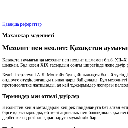
Қазақша рефераттар
Маханжар мәдениеті
Мезолит пен неолит: Қазақстан аумағын
Қазақстан аумағында мезолит пен неолит шамамен б.з.б. XII–
шыққан. Бұл кезең XIX ғасырдың соңғы ширегінде жеке дәуір р
Белгілі зерттеуші А.Л. Монгайт бұл қайшылықты былай түсінді
өндіруге өтудің алғашқы нышандары байқалады. Бұл мезолитті
протонеолитке
жатқызады, ал кей тұжырымдар жоғарғы палеолит
Терминдер мен өтпелі дәуірлер
Неолиттен кейін металдарды кеңірек пайдалануға бет алған өтп
бірге қарастырылды, өйткені аңшылық пен балықшылыққа негізд
дербес кезең ретінде қарастыруға мүмкіндік бар.