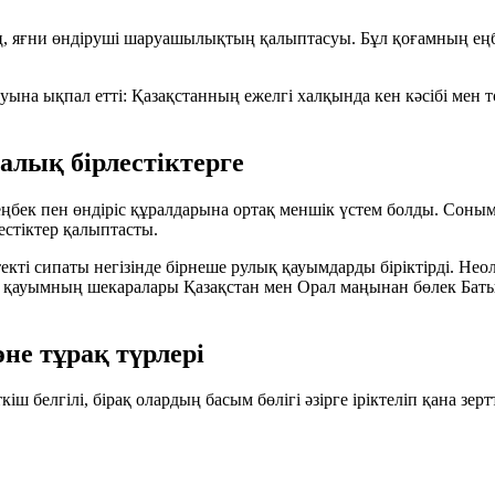
ң
, яғни өндіруші шаруашылықтың қалыптасуы. Бұл қоғамның еңб
уына ықпал етті: Қазақстанның ежелгі халқында кен кәсібі ме
лық бірлестіктерге
еңбек пен өндіріс құралдарына ортақ меншік үстем болды. Соны
естіктер қалыптасты.
і сипаты негізінде бірнеше рулық қауымдарды біріктірді. Неол
й қауымның шекаралары Қазақстан мен Орал маңынан бөлек Баты
не тұрақ түрлері
кіш белгілі, бірақ олардың басым бөлігі әзірге іріктеліп қана зе