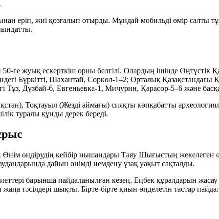
.
ңынан еріп, жиі қозғалып отырды. Мұндай мобильді өмір салты
иындатты.
н
50-ге жуық
ескерткіш орны белгілі. Олардың ішінде Оңтүстік 
ндегі Бүркітті, Шахантай, Соркөл-1–2; Орталық Қазақстандағы 
і Тұз, Дүзбай-6, Евгеньевка-1, Мичурин, Қарасор-5–6 және басқ
ақстан), Тоқтауыл (Жезді аймағы) сияқты көпқабатты археология
ілік туралы құнды дерек береді.
ұрыс
. Өнім өндірудің кейбір нышандары Таяу Шығыстың жекелеген өң
аудандарында дайын өнімді иемдену ұзақ уақыт сақталды.
сиеттері барынша пайдаланылған кезең. Еңбек құралдарын жаса
қты жаңа тәсілдері шықты. Бірте-бірте қиын өңделетін тастар пайд