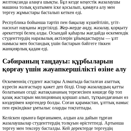
желтоқсанда алаңға шықты. Бұл кезде кеңестік жазалаушы
машина толық қуатымен іске қосылып, қамауға алу мен
тергеу жұмыстары басталып кеткен еді.
Республика бойынша тәртіп пен бақылау күшейтіліп, үгіт-
насихат науқаны жүргізілді. Жер-жерде аңду, жазалау, қорқыту
әрекеттері белең алды. Осындай қаһарлы жағдайда өскемендік
студенттердің наразылық актілерін ұйымдастыруы — ұлт
намысы мен бостандық үшін бастарын бәйгеге тіккен
жанқиярлық қадам еді.
Сәбираның таңдауы: құрбыларын
қорғау үшін жауапкершілікті өзіне алу
Өскеменнің студент жастары Алматыда басталған азаттық
күресін жалғастыру қажет деп білді. Олар жазалаудың қатты
болатынын сезді: жатақхананың терезесінен көшеде бір топ
қазақ жастарын милицияның қоршап алып, тұтқындағанын өз
көздерімен көргендер болды. Соған қарамастан, ұлттық намыс
пен еркіндікке ұмтылыс оларды тоқтатпады.
Келіскен орынға барғанымен, алдын ала дайын тұрған
жазалаушылар студенттердің толқуын өрістетпеді. Артынша
тергеу мен тексеру басталды. Кей деректерде тергеудің