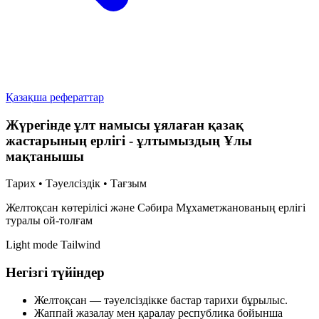
Қазақша рефераттар
Жүрегінде ұлт намысы ұялаған қазақ
жастарының ерлігі - ұлтымыздың Ұлы
мақтанышы
Тарих • Тәуелсіздік • Тағзым
Желтоқсан көтерілісі және Сәбира Мұхаметжанованың ерлігі
туралы ой-толғам
Light mode
Tailwind
Негізгі түйіндер
Желтоқсан — тәуелсіздікке бастар тарихи бұрылыс.
Жаппай жазалау мен қаралау республика бойынша