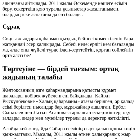
алынғаны айтылады. 2011 жылы Өскеменде көшеге есімін
беру, ескерткіш қою туралы ұсыныстар жасалғанымен,
олардың іске аспағаны да сөз болады.
Сұрақ
Соңғы жылдары қаһарман қыздың бейнесі көмескіленіп бара
жатқандай әсер қалдырады.
Себебі неде: ерлігі кем бағаланды
ма, әлде оны жүйелі түрде іздеп-зерттейтін, қорғап сөйлейтін
орта әлсіз бе?
Төртеуіне — бірдей тағзым: ортақ
жадының талабы
Желтоқсанның өзге қаһармандарына қатысты құрмет
шаралары көбірек жүйеленгені байқалады. Қайрат
Рысқұлбековке «Халық қаһарманы» атағы берілген, әр қалада
есімі берілген нысандар бар, мұражайлар ашылған. Ербол
Сыпатаев пен Ләззәт Асановаға арналған ескерткіштер, оқу
залдары, әндер мен музейлер туралы да деректер жеткілікті.
Алайда кей жағдайда Сәбира есімінің сырт қалып қоюы көңіл
қынжылтады. Мысалы, 2011 жылы өткен халықаралық жыр