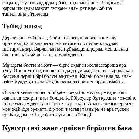
соңында «ұлтшылдардың басын қосып, советтік қоғамға
қарсы шығуды мақсат тұтқан» адам ретінде Сәбира
танылғаны айтылады.
Түйінді эпизод
Деректерге сүйенсек, Сәбира тергеушілерге және оқу
орнының басшыларына:
«Ешкімге тиіспеңдер, оқудан
шығармаңдар. Барлығын мен ұйымдастырдым, мен алаңға
алып шықтым»
деп ашық мәлімдеген.
Мұндағы басты мақсат — бірге оқыған жолдастарына ара
түсу. Оның үстіне, ол шынында да ұйымдастыруға араласқан
белсенділердің бірі болуы ықтимал. Қалай болғанда да, адам
өзіне мүлде қатысы жоқ жаланы өз еркімен арқаламайды.
Осыдан кейін ол бесінші қабаттағы бөлмесінің желдеткіш
жағынан секіріп, қаза болды. Кейбіреулер бұл қазаны «өз-өзіне
қол жұмсау» деп түсіндіруге тырысқан. Алайда деректер мен
мән-жай бұл әрекетті бір топ жастың тағдырына ара түскен
ерлік қадам ретінде бағалауға негіз береді.
Куәгер сөзі және ерлікке берілген баға