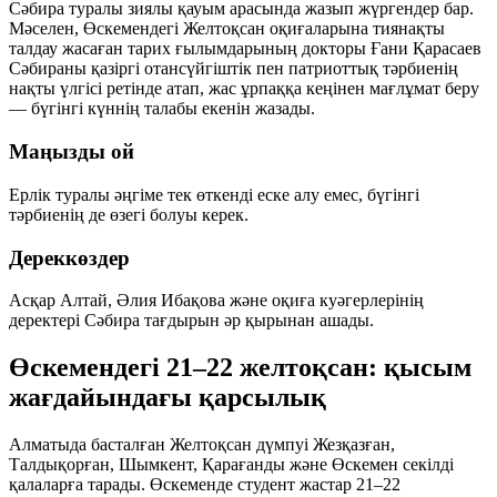
Сәбира туралы зиялы қауым арасында жазып жүргендер бар.
Мәселен, Өскемендегі Желтоқсан оқиғаларына тиянақты
талдау жасаған тарих ғылымдарының докторы Ғани Қарасаев
Сәбираны қазіргі отансүйгіштік пен патриоттық тәрбиенің
нақты үлгісі ретінде атап, жас ұрпаққа кеңінен мағлұмат беру
— бүгінгі күннің талабы екенін жазады.
Маңызды ой
Ерлік туралы әңгіме тек өткенді еске алу емес, бүгінгі
тәрбиенің де өзегі болуы керек.
Дереккөздер
Асқар Алтай, Әлия Ибақова және оқиға куәгерлерінің
деректері Сәбира тағдырын әр қырынан ашады.
Өскемендегі 21–22 желтоқсан: қысым
жағдайындағы қарсылық
Алматыда басталған Желтоқсан дүмпуі Жезқазған,
Талдықорған, Шымкент, Қарағанды және Өскемен секілді
қалаларға тарады. Өскеменде студент жастар 21–22