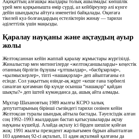
Ақиқаттың алғашқы жылдары толық ашылмады: көпшілік
үрей мен қорқынышта өмір сүрді, ал кейбіреулер әлі күнге
дейін шындықты айтуға именетіні байқалады. Оқиғаға
тікелей куә болғандардың естеліктерін жинау — тарихи
әділеттілік үшін маңызды.
Қаралау науқаны және ақтаудың ауыр
жолы
Желтоқсаннан кейін жаппай қаралау жұмыстары жүргізілді.
Жиналыстар мен митингілерде «желтоқсаншыларды» кеңестік
отанның бірлігін бұзушы «ұлтшылдар», «басбұзарлар»,
«қылмыскерлер», тіпті «нашақорлар» деп айыптағаны ел
есінде. Сол уақыттың өзінде-ақ жұрт «кеше ғана тәрбиелі
саналған қоғамнан бір күнде осынша “нашақор” қайдан
шықты?» деп іштей күмәнданса да, ашық айта алмады.
Мұхтар Шахановтың 1989 жылғы КСРО халық
депутаттарының бірінші съезіндегі тарихи сөзінен кейін
Желтоқсан туралы шындық айтыла бастады. Тәуелсіздік алған
соң 1992–1993 жылдардан бастап қатысушыларды ақтау
науқаны күшейді. Алайда ақталу ісі бірден шешіле қойған
жоқ: 1991 жылғы президент жарлығымен бұрын айыпталған
103 адамның 92-сі ақталып, 11 адам ақталмай қалғаны да