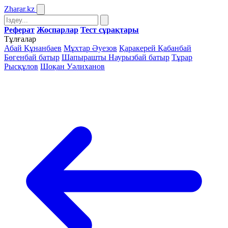
Zharar
.kz
Реферат
Жоспарлар
Тест сұрақтары
Тұлғалар
Абай Құнанбаев
Мұхтар Әуезов
Қаракерей Қабанбай
Бөгенбай батыр
Шапырашты Наурызбай батыр
Тұрар
Рысқұлов
Шоқан Уәлиханов