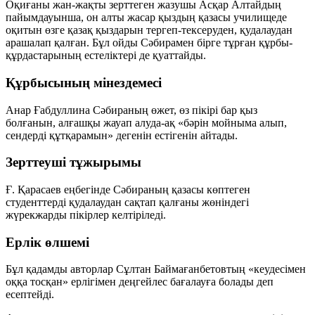
Оқиғаны жан-жақты зерттеген жазушы Асқар Алтайдың
пайымдауынша, он алты жасар қыздың қазасы училищеде
оқитын өзге қазақ қыздарын тергеп-тексеруден, қудалаудан
арашалап қалған. Бұл ойды Сәбирамен бірге тұрған құрбы-
құрдастарының естеліктері де қуаттайды.
Құрбысының мінездемесі
Анар Ғабдуллина Сәбираның өжет, өз пікірі бар қыз
болғанын, алғашқы жауап алуда-ақ «бәрін мойныма алып,
сендерді құтқарамын» дегенін естігенін айтады.
Зерттеуші тұжырымы
Ғ. Қарасаев еңбегінде Сәбираның қазасы көптеген
студенттерді қудалаудан сақтап қалғаны жөніндегі
жүрекжарды пікірлер келтіріледі.
Ерлік өлшемі
Бұл қадамды авторлар Сұлтан Баймағанбетовтың «кеудесімен
оққа тосқан» ерлігімен деңгейлес бағалауға болады деп
есептейді.