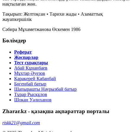
нақтылаған жөн.
Тақырып: Желтоқсан • Тарихи жады • Азаматтық
жауапкершілік
Сәбира Мұхаметжанова
Өскемен
1986
Бөлімдер
Реферат
Жоспарлар
Тест сұрақтары
Абай Құнанбаев
Мұхтар Әуезов
Қаракерей Қабанбай
Бөгенбай батыр
Шапырашты Наурызбай батыр
Тұрар Рысқұлов
Шоқан Уәлиханов
Zharar.kz - қазақша ақпараттар порталы
riskk21@gmail.com