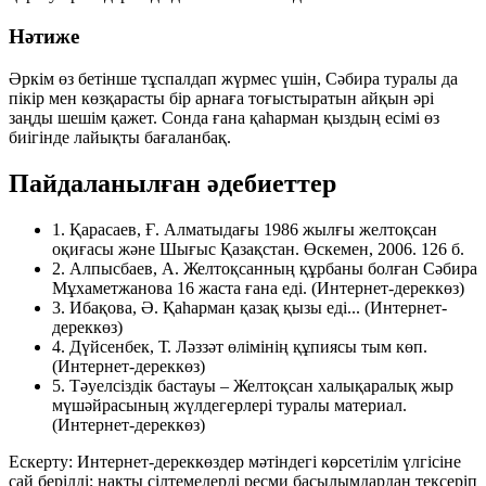
Нәтиже
Әркім өз бетінше тұспалдап жүрмес үшін, Сәбира туралы да
пікір мен көзқарасты бір арнаға тоғыстыратын
айқын әрі
заңды шешім
қажет. Сонда ғана қаһарман қыздың есімі өз
биігінде лайықты бағаланбақ.
Пайдаланылған әдебиеттер
1.
Қарасаев, Ғ.
Алматыдағы 1986 жылғы желтоқсан
оқиғасы және Шығыс Қазақстан
. Өскемен, 2006. 126 б.
2.
Алпысбаев, А.
Желтоқсанның құрбаны болған Сәбира
Мұхаметжанова 16 жаста ғана еді
. (Интернет-дереккөз)
3.
Ибақова, Ә.
Қаһарман қазақ қызы еді...
(Интернет-
дереккөз)
4.
Дүйсенбек, Т.
Ләззәт өлімінің құпиясы тым көп
.
(Интернет-дереккөз)
5.
Тәуелсіздік бастауы – Желтоқсан
халықаралық жыр
мүшәйрасының жүлдегерлері туралы материал.
(Интернет-дереккөз)
Ескерту: Интернет-дереккөздер мәтіндегі көрсетілім үлгісіне
сай берілді; нақты сілтемелерді ресми басылымдардан тексеріп