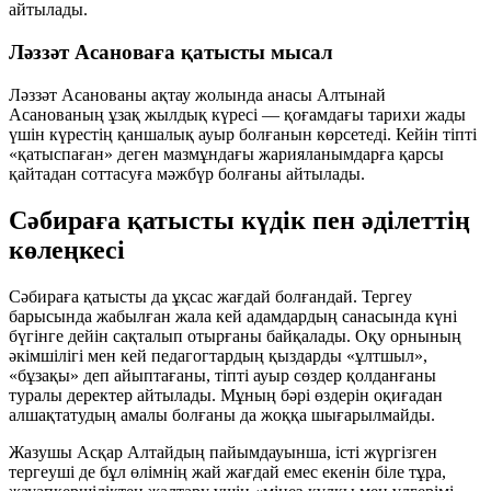
айтылады.
Ләззәт Асановаға қатысты мысал
Ләззәт Асанованы ақтау жолында анасы Алтынай
Асанованың ұзақ жылдық күресі — қоғамдағы тарихи жады
үшін күрестің қаншалық ауыр болғанын көрсетеді. Кейін тіпті
«қатыспаған» деген мазмұндағы жарияланымдарға қарсы
қайтадан соттасуға мәжбүр болғаны айтылады.
Сәбираға қатысты күдік пен әділеттің
көлеңкесі
Сәбираға қатысты да ұқсас жағдай болғандай. Тергеу
барысында жабылған жала кей адамдардың санасында күні
бүгінге дейін сақталып отырғаны байқалады. Оқу орнының
әкімшілігі мен кей педагогтардың қыздарды «ұлтшыл»,
«бұзақы» деп айыптағаны, тіпті ауыр сөздер қолданғаны
туралы деректер айтылады. Мұның бәрі өздерін оқиғадан
алшақтатудың амалы болғаны да жоққа шығарылмайды.
Жазушы Асқар Алтайдың пайымдауынша, істі жүргізген
тергеуші де бұл өлімнің жай жағдай емес екенін біле тұра,