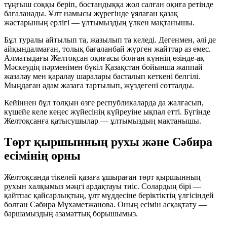
тұңғыш соққы беріп, бостандыққа жол салған оқиға ретінде
бағаланады. Ұлт намысы жүрегінде ұялаған қазақ
жастарының ерлігі — ұлтымыздың үлкен мақтанышы.
Бұл туралы айтылып та, жазылып та келеді. Дегенмен, әлі де
айқындалмаған, толық бағаланбай жүрген жайттар аз емес.
Алматыдағы Желтоқсан оқиғасы болған күннің өзінде-ақ
Мәскеудің пәрменімен бүкіл Қазақстан бойынша жаппай
жазалау мен қаралау шаралары басталып кеткені белгілі.
Мыңдаған адам жазаға тартылып, жүздегені сотталды.
Кейіннен бұл толқын өзге республикаларда да жалғасып,
күшейе келе кеңес жүйесінің күйреуіне ықпал етті. Бүгінде
Желтоқсанға қатысушылар — ұлтымыздың мақтанышы.
Төрт қыршынның рухы және Сәбира
есімінің орны
Желтоқсанда тікелей қазаға ұшыраған төрт қыршынның
рухын халқымыз мәңгі ардақтауы тиіс. Солардың бірі —
қайтпас қайсарлықтың, ұлт мүддесіне беріктіктің үлгісіндей
болған Сәбира Мұхаметжанова. Оның есімін асқақтату —
баршамыздың азаматтық борышымыз.