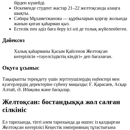
бірден күшейді.
Өскеменде студент жастар 21–22 желтоқсанда алаңға
шықты.
Сәбира Мұхаметжанова — құрбыларын қорғау жолында
жанын қиған қаһарман қыз.
Естелік пен әділ баға беру ісі әлі де толық жүйеленбеген.
Дәйексөз
Халық қаһарманы Қасым Қайсенов Желтоқсан
көтерілісін
«тәуелсіздіктің кіндігі»
деп бағалаған.
Оқуға ұсыныс
Тақырыпты тереңдету үшін зерттеушілердің еңбектері мен
куәгерлердің деректеріне сүйену маңызды: Ғ. Қарасаев, Асқар
Алтай, Ә. Ибақова және басқалар.
Желтоқсан: бостандыққа жол салған
сілкініс
Ел тарихында, тіпті әлем тарихында да өшпес із қалдырған
Желтоқсан көтерілісі Кеңестік империяның тұтастығына