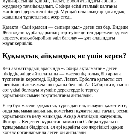
мүшәйрасында Қайрат, Ләззәт, Ербол атындағы арнайы
жүлделер тағайындалып, Сәбира есімі аталмай қалғаны
жөніндегі дерек келтіріледі. Мұндай олқылықтар қоғамдық
жадының тұтастығына әсер етеді.
Қазақта «Сый қылсаң — сыпыра қыл» деген сөз бар. Ендеше
Желтоқсан құрбандарының төртеуіне де тең дәрежеде құрмет
көрсету, атақ-абыройын әділ бағалау — ұлт алдындағы
жауапкершілік.
Құқықтық айқындық не үшін керек?
Кей азаматтардың арасында «Сәбира ақталмаған» деген
пікірдің әлі де айтылатыны — мәселенің толық бір арнаға
түспегенін көрсетеді. Қайрат, Ләззәт, Ерболға қатысты сот
шешімдері жеке-жеке шыққаны белгілі. Ал Сәбираға қатысты
сот үкімі болмауы мүмкін: деректерде іс тергеу
қорытындысымен тоқтатылғаны айтылады.
Егер бұл мәселе құқықтық тұрғыдан нақтылауды қажет етсе,
онда заң мамандарының көмегімен құжаттарды тауып, ресми
қорытындыға келу маңызды. Асқар Алтайдың жазуынша,
Жоғарғы Кеңестен құрылған комиссия Сәбира туралы өз
тұжырымын білдірген, ал әрі қарайғы сөз жергілікті құқық
қорғау органдарында деген ой айтылады.