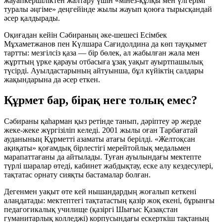
жауапкершіліктен жалтару үшін «мінез-құлқы мен үлгерімі
туралы әңгіме» деңгейінде жылы жауып қоюға тырысқандай
әсер қалдырады.
Оқиғадан кейін Сәбираның әке-шешесі Есімбек
Мұхаметжанов пен Күлшара Сағидолдина да көп тауқымет
тартты: мезгілсіз қаза — бір бөлек, ал жабылған жала мен
жұрттың үрке қарауы отбасыға ұзақ уақыт ауыртпашылық
түсірді. Ауылдастарының айтуынша, бұл күйіктің салдары
жақындарына да әсер еткен.
Құрмет бар, бірақ неге толық емес?
Сәбираны қаһарман қыз ретінде танып, дәріптеу әр жерде
жеке-жеке жүргізіліп келеді. 2001 жылы оған Тарбағатай
ауданының Құрметті азаматы атағы берілді. «Желтоқсан
ақиқаты» қоғамдық бірлестігі мерейтойлық медальмен
марапаттағаны да айтылады. Туған ауылындағы мектепте
түрлі шаралар өтеді, кабинет жабдықтау, еске алу кездесулері,
тақтатас орнату сияқты бастамалар болған.
Дегенмен уақыт өте кей нышандардың жоғалып кеткені
алаңдатады: мектептегі тақтатастың қазір жоқ екені, бұрынғы
педагогикалық училище (қазіргі Шығыс Қазақстан
гуманитарлық колледжі) корпусындағы ескерткіш тақтаның