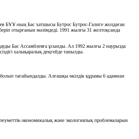
баев БҰҰ-ның Бас хатшысы Бутрос Бутрос-Галиге жолдаған
еріп отырғанын мәлімдеді. 1991 жылғы 31 желтоқсанда
лдауды Бас Ассамблеяға ұсынды. Ал 1992 жылғы 2 наурызда
іздігі халықаралық деңгейде танылды.
болып тағайындалды. Алғашқы өкілдік құрамы 6 адамнан
әлеуметтік-экономикалық және экологиялық проблемаларын