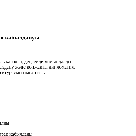
ып қабылдануы
халықаралық деңгейде мойындалды.
сыздану және көпжақты дипломатия.
тектурасын нығайтты.
ылды.
арар қабылдады.