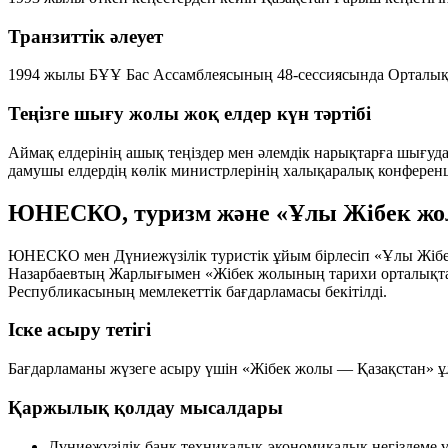
Транзиттік әлеует
1994 жылы БҰҰ Бас Ассамблеясының 48-сессиясында Орталық А
Теңізге шығу жолы жоқ елдер күн тәртібі
Аймақ елдерінің ашық теңіздер мен әлемдік нарықтарға шығу
дамушы елдердің көлік министрлерінің халықаралық конференц
ЮНЕСКО, туризм және «Ұлы Жібек жо
ЮНЕСКО мен Дүниежүзілік туристік ұйым бірлесіп «Ұлы Жібек
Назарбаевтың Жарлығымен «Жібек жолының тарихи орталықтар
Республикасының мемлекеттік бағдарламасы бекітілді.
Іске асыру тетігі
Бағдарламаны жүзеге асыру үшін «Жібек жолы — Қазақстан» ұ
Қаржылық қолдау мысалдары
Дүниежүзілік банк техникалық-экономикалық негіздеме үш