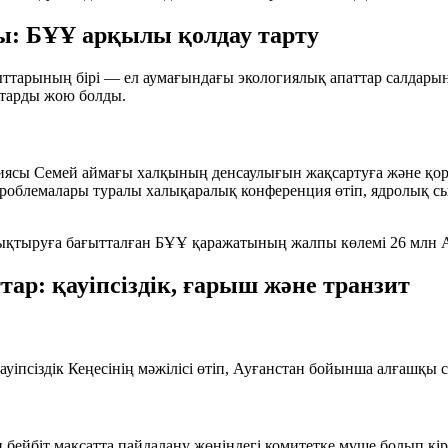
ы: БҰҰ арқылы қолдау тарту
тарының бірі — ел аумағындағы экологиялық апаттар салдарын
птарды жою болды.
иясы Семей аймағы халқының денсаулығын жақсартуға және қор
проблемалары туралы халықаралық конференция өтіп, ядролық с
ықтыруға бағытталған БҰҰ қаражатының жалпы көлемі
26 млн
р: қауіпсіздік, ғарыш және транзит
іпсіздік Кеңесінің мәжілісі өтіп, Ауғанстан бойынша алғашқы 
 бейбіт мақсатта пайдалану жөніндегі комитетке мүше болып кір