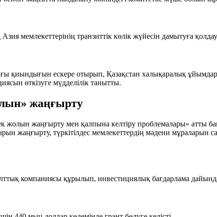
зия мемлекеттерінің транзиттік көлік жүйесін дамытуға қолда
дағы қиындығын ескере отырып, Қазақстан халықаралық ұйымдар
иясын өткізуге мүдделілік танытты.
лын» жаңғырту
 жолын жаңғырту мен қалпына келтіру проблемалары» атты бағд
ын жаңғырту, түркітілдес мемлекеттердің мәдени мұраларын с
лттық компаниясы құрылып, инвестициялық бағдарлама дайындау
ін 440 мың доллар көлемінде грант бөлуге келісті.