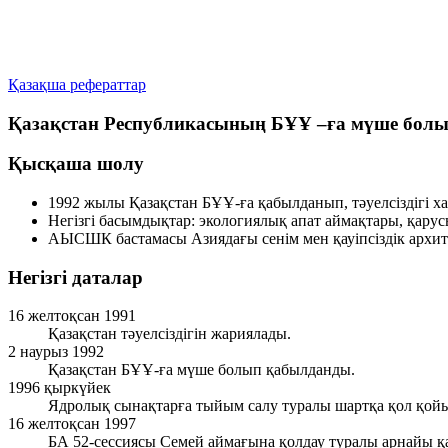
Қазақша рефераттар
Қазақстан Республикасының БҰҰ –ға мүше бол
Қысқаша шолу
1992 жылы Қазақстан БҰҰ-ға қабылданып, тәуелсіздігі 
Негізгі басымдықтар: экологиялық апат аймақтары, қару
АЫСШК бастамасы Азиядағы сенім мен қауіпсіздік архи
Негізгі даталар
16 желтоқсан 1991
Қазақстан тәуелсіздігін жариялады.
2 наурыз 1992
Қазақстан БҰҰ-ға мүше болып қабылданды.
1996 қыркүйек
Ядролық сынақтарға тыйым салу туралы шартқа қол қой
16 желтоқсан 1997
БА 52-сессиясы Семей аймағына қолдау туралы арнайы қ