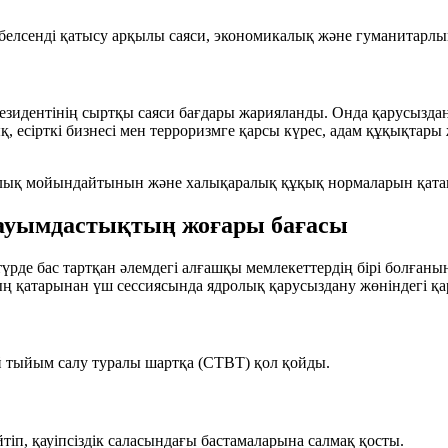
елсенді қатысу арқылы саяси, экономикалық және гуманитарлық м
зидентінің сыртқы саяси бағдары жарияланды. Онда қарусызда
, есірткі бизнесі мен терроризмге қарсы күрес, адам құқықтар
лық мойындайтынын және халықаралық құқық нормаларын қатаң
ауымдастықтың жоғары бағасы
түрде бас тартқан әлемдегі алғашқы мемлекеттердің бірі болға
 қатарынан үш сессиясында ядролық қарусыздану жөніндегі қара
 тыйым салу туралы шартқа (CTBT) қол қойды.
іп, қауіпсіздік саласындағы бастамаларына салмақ қосты.