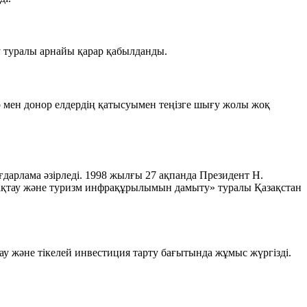
у туралы арнайы қарар қабылданды.
 мен донор елдердің қатысуымен теңізге шығу жолы жоқ
арлама әзірледі. 1998 жылғы 27 ақпанда Президент Н.
ақтау және туризм инфрақұрылымын дамыту» туралы Қазақстан
 және тікелей инвестиция тарту бағытында жұмыс жүргізді.