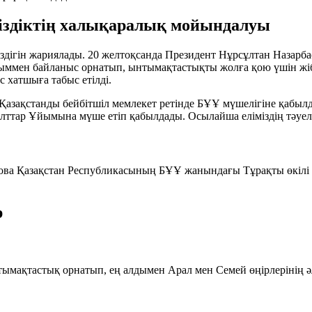
іздіктің халықаралық мойындалуы
іздігін жариялады. 20 желтоқсанда Президент Нұрсұлтан Назар
ыммен байланыс орнатып, ынтымақтастықты жолға қою үшін жіб
 хатшыға табыс етілді.
е Қазақстанды бейбітшіл мемлекет ретінде БҰҰ мүшелігіне қабы
ттар Ұйымына мүше етіп қабылдады. Осылайша еліміздің тәуелс
ова Қазақстан Республикасының БҰҰ жанындағы Тұрақты өкілі 
р
тымақтастық орнатып, ең алдымен
Арал
мен
Семей
өңірлерінің 