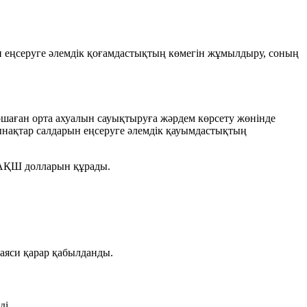
 еңсеруге әлемдік қоғамдастықтың көмегін жұмылдыру, соның
шаған орта ахуалын сауықтыруға жәрдем көрсету жөнінде
ынақтар салдарын еңсеруге әлемдік қауымдастықтың
 АҚШ долларын
құрады.
саяси қарар қабылданды.
ді.