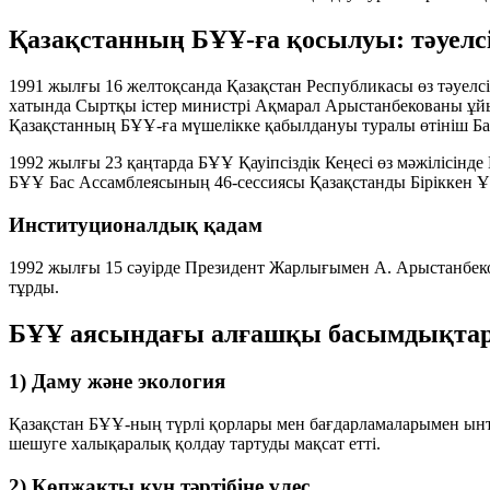
Қазақстанның БҰҰ-ға қосылуы: тәуелс
1991 жылғы 16 желтоқсанда Қазақстан Республикасы өз тәуелс
хатында Сыртқы істер министрі Ақмарал Арыстанбекованы ұй
Қазақстанның БҰҰ-ға мүшелікке қабылдануы туралы өтініш Бас
1992 жылғы 23 қаңтарда БҰҰ Қауіпсіздік Кеңесі өз мәжілісінд
БҰҰ Бас Ассамблеясының 46-сессиясы Қазақстанды Біріккен Ұл
Институционалдық қадам
1992 жылғы 15 сәуірде Президент Жарлығымен А. Арыстанбек
тұрды.
БҰҰ аясындағы алғашқы басымдықта
1) Даму және экология
Қазақстан БҰҰ-ның түрлі қорлары мен бағдарламаларымен ын
шешуге халықаралық қолдау тартуды мақсат етті.
2) Көпжақты күн тәртібіне үлес