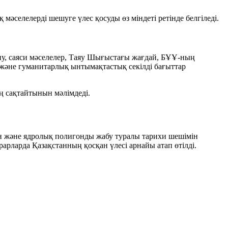
әселелерді шешуге үлес қосуды өз міндеті ретінде белгіледі.
ну, саяси мәселелер, Таяу Шығыстағы жағдай, БҰҰ-ның
ы және гуманитарлық ынтымақтастық секілді бағыттар
 сақтайтынын мәлімдеді.
нын және ядролық полигонды жабу туралы тарихи шешімін
рларда Қазақстанның қосқан үлесі арнайы атап өтілді.