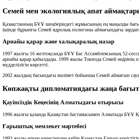
Семей мен экологиялық апат аймақтар
Қазақстанның БҰҰ шеңберіндегі жұмысының ең маңызды бағыт
ішінде бұрынғы Семей ядролық полигоны аймағындағы зарда
Арнайы қарар және халықаралық назар
1997 жылғы 16 желтоқсанда БҰҰ Бас Ассамблеясының 52-сесс
арнайы қарар қабылдады. 1999 жылы Токиода Семей өңірінің 
мүдделілігін көрсетті.
2002 жылдың басындағы мәлімет бойынша Семей аймағын сау
Көпжақты дипломатиядағы жаңа бағытта
Қауіпсіздік Кеңесінің Алматыдағы отырысы
1996 жылғы қазанда Қазақстан бастамасымен Алматыда БҰҰ Қау
Ғарыштық мемлекет мәртебесі
1993 жылы өткен кеңестерден кейін Қазақстан Ғарыш кеңістігін