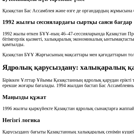
Қазақстан Бас Ассамблея және өзге де органдардың жұмысына б
1992 жылғы сессиялардағы сыртқы саяси бағдар
1992 жылы өткен БҰҰ-ның 46–47-сессияларында Қазақстан Пре
бітімгерлік қызметі, халықаралық экономикалық ынтымақтастық
қамтылды.
Қазақстан БҰҰ Жарғысының мақсаттары мен қағидаттарын то
Ядролық қарусыздану: халықаралық қ
Біріккен Ұлттар Ұйымы Қазақстанның ядролық қарудан ерікті 
ерекше жоғары бағалады. 1994 жылдан бастап Бас Ассамблеяның
Маңызды құжат
1996 жылғы қыркүйекте Қазақстан ядролық сынақтарға жаппай
Негізгі логика
Қарусыздану бағыты Қазақстанның халықаралық сенімін күшейт