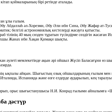
 кітап қоймаларының бірі ретінде аталады.
ған ұлы ғалым.
Әбу Абдаллаһ әл‑Хорезми, Әбу Әли ибн Сина, Әбу Жафар ат‑Тус
матик; белгілі астрономиялық кестелерді жасауға қатысты.
раб тілінің 40 мың сөзден тұратын түсіндірме сөздігін жасаған
Ис
рихшы
Жанах ибн Хақан Қимақи
шықты.
ахан әулеті мемлекетінде ақын әрі ойшыл
Жүсіп Баласағұни
өз шы
азарда.
інің ықпалы айқын. Шығыстың озық ойшылдарының ғылым мен м
Италияда, Испанияда және өзге елдерде аударылып, кең таралу
отырып, орыс шығыстанушысы
Н.И. Конрад
ғылыми айналымға
«Ш
ба дәстүр