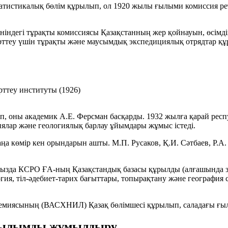
атистикалық бөлім құрылып, ол 1920 жылы ғылыми комиссия ре
ніндегі тұрақты комиссиясы Қазақстанның жер қойнауын, өсімді
зерттеу үшін тұрақты және маусымдық экспедициялық отрядтар құ
ттеу институты (
1926
)
п, оны академик
А.Е. Ферсман
басқарды. 1932 жылға қарай респ
циялар және геологиялық барлау ұйымдары жұмыс істеді.
ңа көмір кен орындарын ашты.
М.П. Русаков
,
Қ.И. Сәтбаев
,
Р.А.
ызда КСРО ҒА‑ның Қазақстандық базасы құрылды (алғашында зоо
гия, тіл‑әдебиет‑тарих бағыттары, топырақтану және география
иясының (ВАСХНИЛ) Қазақ бөлімшесі құрылып, саладағы ғылы
 ғылымды жұмылдыру