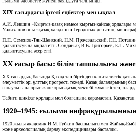
ғылыми әдебиетте жүйелі баяндауға талпынды.
XIX ғасырдағы іргелі еңбектер мен ықпал
А.И. Левшин
«Қырғыз-қазақ немесе қырғыз-қайсақ ордалары ме
Уәлиханов
оны «қазақ халқының Геродоты» деп атап, моногра
П.П. Семенов‑Тян‑Шанский
,
Н.М. Пржевальский
,
Г.Н. Потани
қалыптасуына ықпал етті. Сондай-ақ
В.В. Григорьев
,
Е.П. Мих
қалыптасуына әсер етті.
XX ғасыр басы: білім тапшылығы және 
XX ғасырдың басында Қазақстан біртіндеп капиталистік қаты
әлеуметтік әрі ұлттық прогресті тежеді. Қазақ балаларының бас
санаулы ғана орыс және орыс‑қазақ мектебі жұмыс істеп, олард
Табиғи шикізат қорлары мол болғанына қарамастан, Қазақстан 
1920–1945: ғылыми инфрақұрылымны
1920
жылы академик
И.М. Губкин
басшылығымен Жайық‑Ембі м
және археологиялық барлау экспедициялары басталды.