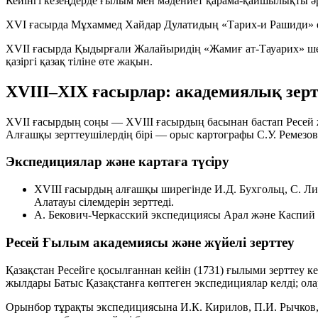
Кейінгі кезеңдерде ғылым мен мәдениет қарама-қайшылықты ә
XVI ғасырда
Мұхаммед Хайдар Дулатидың «Тарих-и Рашиди»
XVII ғасырда
Қыдырғали Жалайыридің «Жамиғ ат‑Тауарих»
ше
қазіргі қазақ тіліне өте жақын.
XVIII–XIX ғасырлар: академиялық зерт
XVII ғасырдың соңы — XVIII ғасырдың басынан бастап Ресей ж
Алғашқы зерттеушілердің бірі — орыс картографы
С.У. Ремезов
Экспедициялар және картаға түсіру
XVIII ғасырдың алғашқы ширегінде
И.Д. Бухгольц
,
С. Ли
Алатауы сілемдерін зерттеді.
А. Бекович‑Черкасский
экспедициясы Арал және Каспий те
Ресей Ғылым академиясы және жүйелі зерттеу
Қазақстан Ресейге қосылғаннан кейін (
1731
) ғылыми зерттеу к
жылдары Батыс Қазақстанға көптеген экспедициялар келді; ол
Орынбор тұрақты экспедициясына
И.К. Кирилов
,
П.И. Рычков