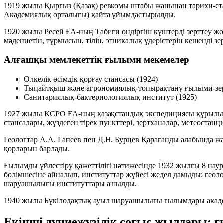
1919 жылы Қырғыз (Қазақ) ревкомы штабы жанынан тарихи‑ст
Академиялық орталығы) қайта ұйымдастырылды.
1920 жылы Ресей ҒА‑ның Табиғи өндіргіш күштерді зерттеу жө
мәдениетін, тұрмысын, тілін, этникалық үдерістерін кешенді 
Алғашқы мемлекеттік ғылыми мекемелер
Өлкелік өсімдік қорғау стансасы (
1924
)
Тыңайтқыш және агрономиялық‑топырақтану ғылыми‑зер
Санитариялық‑бактериологиялық институт (
1925
)
1927
жылы КСРО ҒА‑ның қазақстандық экспедициясы құрылы
стансалары, жүздеген тірек пункттері, зертханалар, метеостан
Геологтар
А.А. Гапеев
пен
Д.Н. Бурцев
Қарағанды алабында жа
қорларын барлады.
Ғылымды үйлестіру қажеттілігі нәтижесінде
1932
жылғы 8 наур
бөлімшесіне айналып, институттар жүйесі жедел дамыды: геоло
шаруашылығы институттары ашылды.
1940
жылы Бүкілодақтық ауыл шаруашылығы ғылымдары академ
Екінші дүниежүзілік соғыс жылдары: