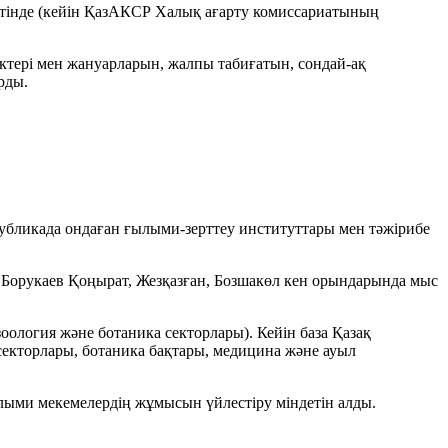
тінде (кейін ҚазАКСР Халық ағарту комиссариатының
ктері мен жануарларын, жалпы табиғатын, сондай-ақ
рды.
убликада ондаған ғылыми‑зерттеу институттары мен тәжірибе
 Борукаев
Қоңырат, Жезқазған, Бозшакөл кен орындарында мыс
логия және ботаника секторлары). Кейін база Қазақ
 секторлары, ботаника бақтары, медицина және ауыл
ми мекемелердің жұмысын үйлестіру міндетін алды.