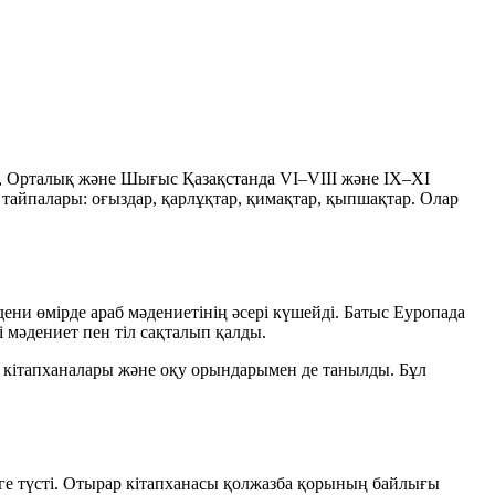
да, Орталық және Шығыс Қазақстанда
VI–VIII
және
IX–XI
і тайпалары:
оғыздар, қарлұқтар, қимақтар, қыпшақтар
. Олар
ени өмірде араб мәдениетінің әсері күшейді. Батыс Еуропада
ті мәдениет пен тіл сақталып қалды.
й кітапханалары және оқу орындарымен де танылды. Бұл
ге түсті. Отырар кітапханасы қолжазба қорының байлығы