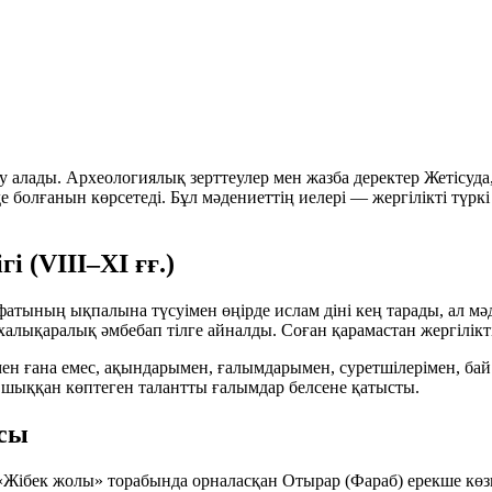
ау алады. Археологиялық зерттеулер мен жазба деректер Жетісу
 болғанын көрсетеді. Бұл мәдениеттің иелері — жергілікті түрк
і (VIII–XI ғғ.)
атының ықпалына түсуімен өңірде ислам діні кең тарады, ал мәд
де халықаралық әмбебап тілге айналды. Соған қарамастан жергілік
ен ғана емес,
ақындарымен, ғалымдарымен, суретшілерімен
, ба
н шыққан көптеген талантты ғалымдар белсене қатысты.
асы
«Жібек жолы»
торабында орналасқан Отырар (Фараб) ерекше көз