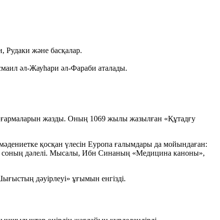
и, Рудаки
және басқалар.
маил әл‑Жауһари әл‑Фараби
аталады.
ғармаларын жазды. Оның
1069
жылы жазылған
«Құтадғу
әдениетке қосқан үлесін Еуропа ғалымдары да мойындаған:
ы соның дәлелі. Мысалы,
Ибн Синаның «Медицина каноны»
,
ығыстың дәуірлеуі»
ұғымын енгізді.