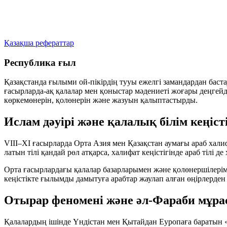
Қазақша рефераттар
Республика ғыл
Қазақстанда ғылыми ой-пікірдің тууы ежелгі замандардан баст
ғасырларда-ақ қалалар мен қоныстар мәдениеті жоғары деңгейде
көркемөнерін, қолөнерін және жазуын қалыптастырды.
Ислам дәуірі және қалалық білім кеңістіг
VIII–XI ғасырларда Орта Азия мен Қазақстан аумағы араб халиф
латын тілі қандай рөл атқарса, халифат кеңістігінде араб тілі 
Орта ғасырлардағы қалалар базарларымен және қолөнершілерім
кеңістікте ғылымды дамытуға арабтар жаулап алған өңірлерде
Отырар феномені және әл‑Фараби мұр
Қалалардың ішінде Үндістан мен Қытайдан Еуропаға баратын