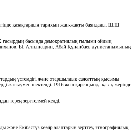
бегінде қазақтардың тарихын жан-жақты баяндады.
Ш.Ш.
XX ғасырдың басында демократиялық ғылыми ойдың
лиханов
,
Ы. Алтынсарин
,
Абай Құнанбаев
дүниетанымының
стардың үстемдігі және отаршылдық саясаттың қысымы
дерді жаттаумен шектелді. 1916 жыл қарсаңында қазақ жерінде
дан терең зерттелмей келді.
және Екібастұз көмір алаптарын зерттеу, этнографиялық