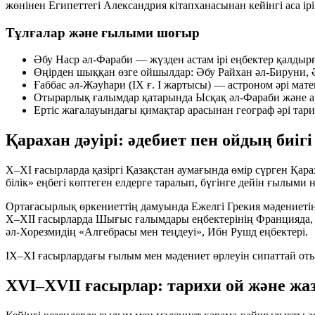
жөнінен Египеттегі Александрия кітапханасынан кейінгі аса ірі
Тұлғалар және ғылыми шоғыр
Әбу Наср әл‑Фараби
— жүзден астам ірі еңбектер қалдыр
Өңірден шыққан өзге ойшылдар:
Әбу Райхан әл‑Бируни, 
Ғаббас әл‑Жәуһари
(IX ғ. I жартысы) — астроном әрі мате
Отырарлық ғалымдар қатарында
Ысқақ әл‑Фараби
және а
Ертіс жағалауындағы қимақтар арасынан географ әрі та
Қарахан дәуірі: әдебиет пен ойдың биігі
X–XI ғасырларда қазіргі Қазақстан аумағында өмір сүрген Қар
білік»
еңбегі көптеген елдерге таралып, бүгінге дейін ғылыми н
Ортағасырлық өркениеттің дамуында Ежелгі Грекия мәдениет
X–XII ғасырларда Шығыс ғалымдары еңбектерінің Францияда, 
әл‑Хорезмидің «Алгебрасы мен теңдеуі»
,
Ибн Рушд
еңбектері.
IX–XI ғасырлардағы ғылым мен мәдениет өрлеуін сипаттай 
XVI–XVII ғасырлар: тарихи ой және жаз