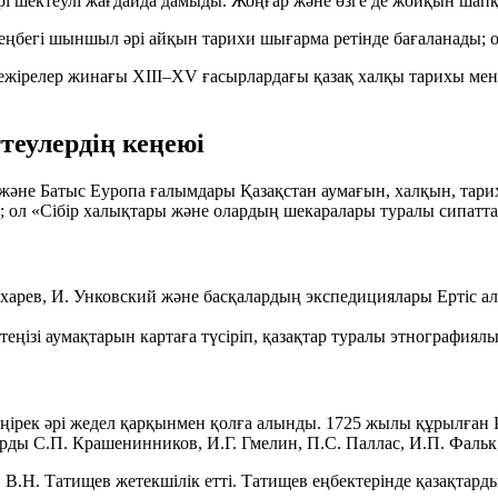
рі шектеулі жағдайда дамыды. Жоңғар және өзге де жойқын шап
еңбегі шыншыл әрі айқын тарихи шығарма ретінде бағаланады; 
жірелер жинағы XIII–XV ғасырлардағы қазақ халқы тарихы мен
теулердің кеңеюі
әне Батыс Еуропа ғалымдары Қазақстан аумағын, халқын, тарих
; ол «Сібір халықтары және олардың шекаралары туралы сипатт
харев
,
И. Унковский
және басқалардың экспедициялары Ертіс алаб
ңізі аумақтарын картаға түсіріп, қазақтар туралы этнографиял
еңірек әрі жедел қарқынмен қолға алынды.
1725
жылы құрылған 
арды
С.П. Крашенинников
,
И.Г. Гмелин
,
П.С. Паллас
,
И.П. Фальк
,
В.Н. Татищев
жетекшілік етті. Татищев еңбектерінде қазақтард