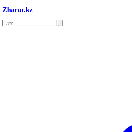
Zharar
.kz