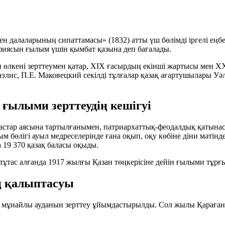
н далаларының сипаттамасы» (1832) атты үш бөлімді іргелі ең
фиясын ғылым үшін қымбат қазына деп бағалады.
н
өлкені зерттеумен қатар, XIX ғасырдың екінші жартысы мен 
аэлис
,
П.Е. Маковецкий
секілді тұлғалар қазақ ағартушылары
Уә
ғылыми зерттеудің кешігуі
настар аясына тартылғанымен, патриархаттық‑феодалдық қатына
ым бөлігі ауыл медреселерінде ғана оқып, оқу көбіне діни мәтін
а
19 370
қазақ баласы оқыды.
тұтас алғанда 1917 жылғы Қазан төңкерісіне дейін ғылыми тұрғы
ң қалыптасуы
ұнайлы ауданын зерттеу ұйымдастырылды. Сол жылы Қарағанды 