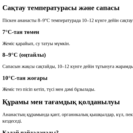
Сақтау температурасы және сапасы
Піскен ананасты
8–9°C
температурада
10–12 күнге дейін
сақтау
7°C-тан төмен
Жеміс қарайып, су татуы мүмкін.
8–9°C (оңтайлы)
Сапасын жақсы сақтайды, 10–12 күнге дейін тұтынуға жарамды
10°C-тан жоғары
Жеміс тез пісіп кетіп, түсі мен дәмі бұзылады.
Құрамы мен тағамдық қолданылуы
Ананастың құрамында қант, органикалық қышқылдар, күл, пект
кездеседі.
Қалай пайдаланады?