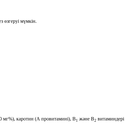
з өзгеруі мүмкін.
0 мг%)
, каротин (А провитамині),
B
және
B
витаминдері
1
2