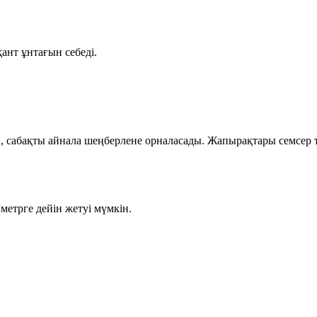
қант ұнтағын себеді.
 сабақты айнала шеңберлене орналасады. Жапырақтары семсер тәрі
 метрге
дейін жетуі мүмкін.