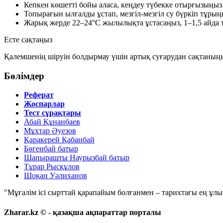
Кепкен көшетті бойы аласа, кеңдеу түбекке отырғызыңыз
Топырағын ылғалды ұстап, мезгіл-мезгіл су бүркіп тұрың
Жарық жерде
22–24°C
жылылықта ұстасаңыз,
1–1,5 айда
Есте сақтаңыз
Қалемшенің шіруін болдырмау үшін артық суғарудан сақтаныңыз
Бөлімдер
Реферат
Жоспарлар
Тест сұрақтары
Абай Құнанбаев
Мұхтар Әуезов
Қаракерей Қабанбай
Бөгенбай батыр
Шапырашты Наурызбай батыр
Тұрар Рысқұлов
Шоқан Уәлиханов
"Мұғалім ісі сырттай қарапайым болғанмен – тарихтағы ең ұлы і
Zharar.kz © - қазақша ақпараттар порталы