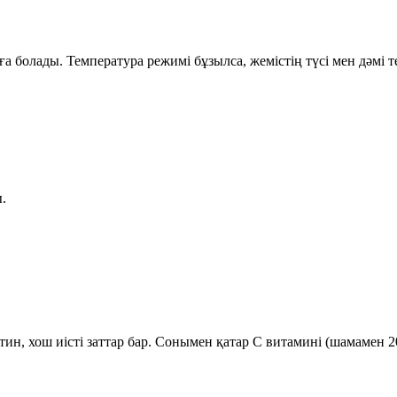
ға болады. Температура режимі бұзылса, жемістің түсі мен дәмі те
.
ин, хош иісті заттар бар. Сонымен қатар
С витамині (шамамен 2