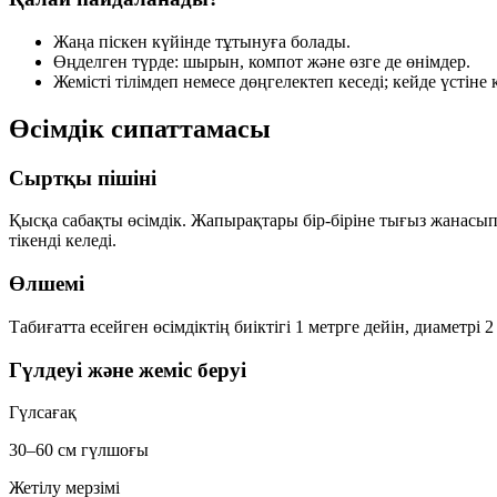
Жаңа піскен күйінде тұтынуға болады.
Өңделген түрде: шырын, компот және өзге де өнімдер.
Жемісті тілімдеп немесе дөңгелектеп кеседі; кейде үстіне 
Өсімдік сипаттамасы
Сыртқы пішіні
Қысқа сабақты өсімдік. Жапырақтары бір-біріне тығыз жанасып,
тікенді келеді.
Өлшемі
Табиғатта есейген өсімдіктің биіктігі
1 метрге
дейін, диаметрі
2
Гүлдеуі және жеміс беруі
Гүлсағақ
30–60 см гүлшоғы
Жетілу мерзімі