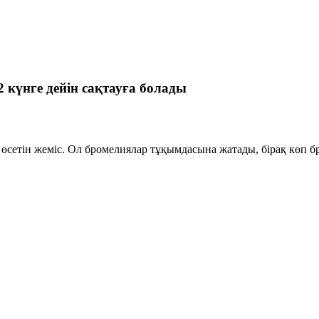
12 күнге дейін сақтауға болады
 өсетін жеміс. Ол бромелиялар тұқымдасына жатады, бірақ көп б