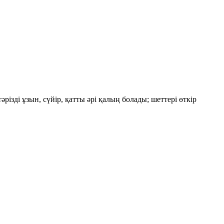
зді ұзын, сүйір, қатты әрі қалың болады; шеттері өткір