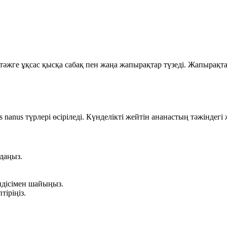
, тәжге ұқсас қысқа сабақ пен жаңа жапырақтар түзеді. Жапырақт
s nanus
түрлері өсіріледі. Күнделікті жейтін ананастың тәжіндег
даңыз.
індісімен шайыңыз.
тіріңіз.