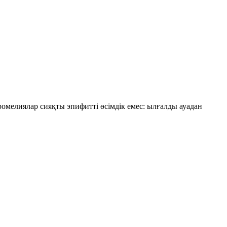
ромелиялар сияқты эпифитті өсімдік емес: ылғалды ауадан