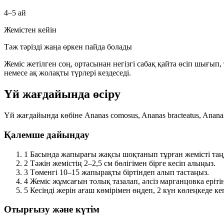
4–5 ай
Жемістен кейін
Тәж тәрізді жаңа өркен пайда болады
Жеміс жетілген соң, ортасынан негізгі сабақ қайта өсіп шығып
немесе ақ жолақты түрлері кездеседі.
Үй жағдайында өсіру
Үй жағдайында көбіне
Ananas comosus
,
Ananas bracteatus
,
Anana
Қалемше дайындау
1
Басында жапырағы жақсы шоқтанып тұрған жемісті таң
2
Тәжін жемістің
2–2,5 см
бөлігімен бірге кесіп алыңыз.
3
Төменгі
10–15
жапырақты біртіндеп алып тастаңыз.
4
Жеміс жұмсағын толық тазалап, әлсіз марганцовка еріт
5
Кесінді жерін ағаш көмірімен өңдеп,
2 күн
көлеңкеде кеп
Отырғызу және күтім