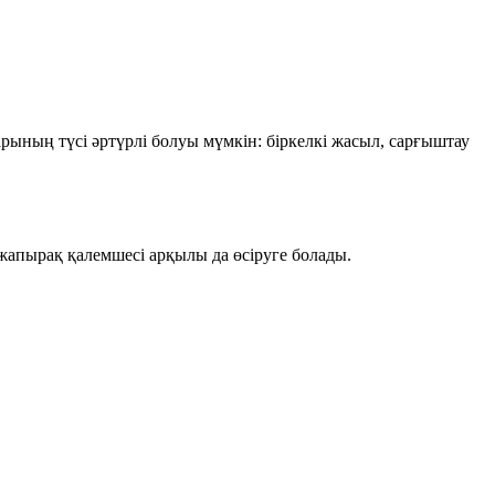
арының түсі әртүрлі болуы мүмкін: біркелкі жасыл, сарғыштау
і жапырақ қалемшесі арқылы да өсіруге болады.