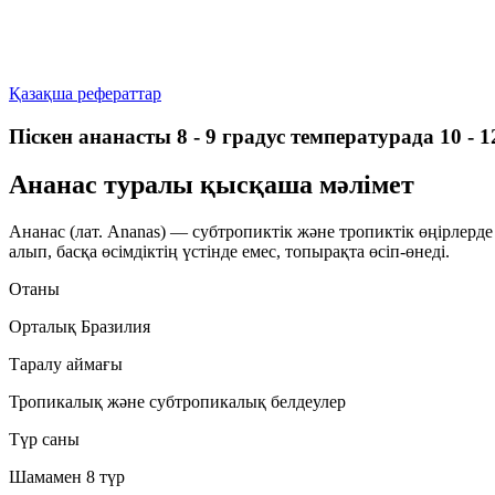
Қазақша рефераттар
Піскен ананасты 8 - 9 градус температурада 10 - 
Ананас туралы қысқаша мәлімет
Ананас (лат.
Ananas
) — субтропиктік және тропиктік өңірлерде
алып, басқа өсімдіктің үстінде емес, топырақта өсіп-өнеді.
Отаны
Орталық Бразилия
Таралу аймағы
Тропикалық және субтропикалық белдеулер
Түр саны
Шамамен 8 түр