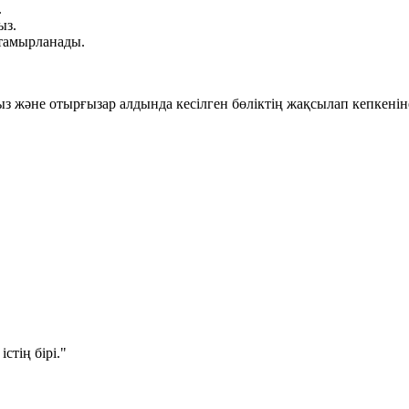
.
ыз.
тамырланады.
 және отырғызар алдында кесілген бөліктің жақсылап кепкеніне 
стің бірі."