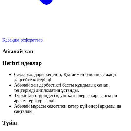
Қазақша рефераттар
Абылай хан
Негізгі идеялар
Сауда жолдары кеңейіп, Қытаймен байланыс жаңа
деңгейге көтерілді.
Абылай хан дербестікті басты құндылық санап,
теңгерімді дипломатия ұстанды.
Түркістан өңіріндегі қауіп-қатерлерге қарсы әскери
әрекеттер жүргізілді.
Абылай мұрасы саясатпен қатар күй өнері арқылы да
сақталды.
Түйін