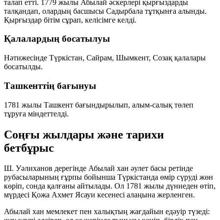
талап етті. 1779 жылы Абылай әскерлері қырғыздарды
талқандап, олардың басшысы Садырбала тұтқынға алынды.
Қырғыздар бітім сұрап, келісімге келді.
Қалалардың босатылуы
Нәтижесінде Түркістан, Сайрам, Шымкент, Созақ қалалары
босатылды.
Ташкенттің бағынуы
1781 жылы Ташкент бағындырылып, алым-салық төлеп
тұруға міндеттелді.
Соңғы жылдары және тарихи
бетбұрыс
Ш. Уәлиханов дерегінде Абылай хан әулет басы ретінде
рубасыларының ғұрпы бойынша Түркістанда өмір сүруді жөн
көріп, сонда қалғаны айтылады. Ол 1781 жылы дүниеден өтіп,
мүрдесі Қожа Ахмет Ясауи кесенесі алаңына жерленген.
Абылай хан мемлекет пен халықтың жағдайын едәуір түзеді: