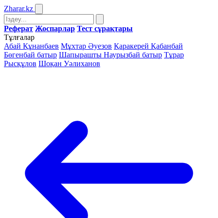
Zharar
.kz
Реферат
Жоспарлар
Тест сұрақтары
Тұлғалар
Абай Құнанбаев
Мұхтар Әуезов
Қаракерей Қабанбай
Бөгенбай батыр
Шапырашты Наурызбай батыр
Тұрар
Рысқұлов
Шоқан Уәлиханов