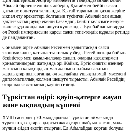
Цин империясы Жоңғар мемлекетін талқандағаннан кейін
Абылай бірнеше елшілік жіберіп, Қытаймен бейбіт саяси
қатынас орнатуға талпынды. Қытай тарапынан қазақ жеріне
ықпал ету әрекеттері болғанын түсінген Абылай хан ашық
қақтығыстың ауыр екенін бағамдап, бейбіт келісімге келуге
және сауда жолдарын ашуға күш салды. Бұл байланыстарды
ол Ресей империясына қарсы саяси тепе-теңдік құралы ретінде
де пайдаланған.
Сонымен бірге Абылай Ресеймен қалыптасқан саяси-
экономикалық қатынасты толық үзбеді. Ресей шекара бойына
бекіністер мен қамал-қалалар салып, оларды казактармен
қоныстандырып жатқанда әрі Жайық, Ертіс сияқты өзендер
жағасына қазақтардың мал жаюына тыйым салатын
жарлықтар шығарғанда, ол жағдайды ушықтырмай, мәселені
дипломатиялық жолмен шешуге тырысты. Абылай Ресейдің
отаршыл саясатының қаупін сезінді.
Түркістан өңірі: қауіп-қатерге жауап
және ықпалдың күшеюі
XVIII ғасырдың 70-жылдарында Түркістан аймағында
тұратын қазақтарға қырғыз жасақтары шабуыл жасап, мал-
мүлкін айдап әкетіп отырған. Ел Абылайдан қорған болуды