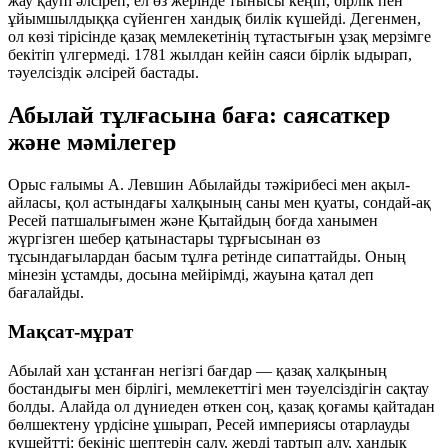
жау қаупі әлсіреп, ел өз жерінде тынысы кеңіп, бірлік пен
ұйымшылдыққа сүйенген хандық билік күшейді. Дегенмен,
ол көзі тірісінде қазақ мемлекетінің тұтастығын ұзақ мерзімге
бекітіп үлгермеді. 1781 жылдан кейін саяси бірлік ыдырап,
тәуелсіздік әлсірей бастады.
Абылай тұлғасына баға: саясаткер
және мәмілегер
Орыс ғалымы А. Левшин Абылайды тәжірибесі мен ақыл-
айласы, қол астындағы халқының саны мен қуаты, сондай-ақ
Ресей патшалығымен және Қытайдың боғда ханымен
жүргізген шебер қатынастары тұрғысынан өз
тұсындағылардан басым тұлға ретінде сипаттайды. Оның
мінезін ұстамды, досына мейірімді, жауына қатал деп
бағалайды.
Мақсат-мұрат
Абылай хан ұстанған негізгі бағдар — қазақ халқының
бостандығы мен бірлігі, мемлекеттігі мен тәуелсіздігін сақтау
болды. Алайда ол дүниеден өткен соң, қазақ қоғамы қайтадан
бөлшектену үрдісіне ұшырап, Ресей империясы отарлауды
күшейтті: бекініс шептерін салу, жерді тартып алу, хандық