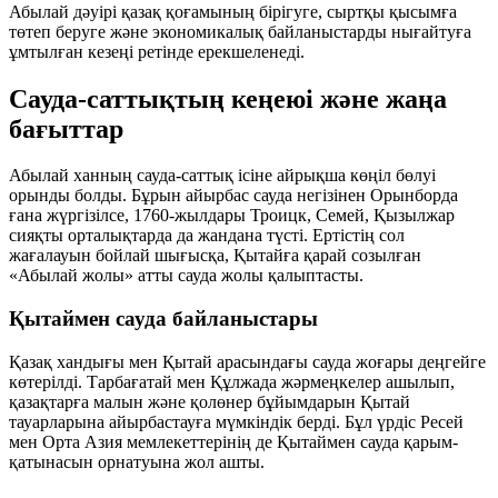
Абылай дәуірі қазақ қоғамының бірігуге, сыртқы қысымға
төтеп беруге және экономикалық байланыстарды нығайтуға
ұмтылған кезеңі ретінде ерекшеленеді.
Сауда-саттықтың кеңеюі және жаңа
бағыттар
Абылай ханның сауда-саттық ісіне айрықша көңіл бөлуі
орынды болды. Бұрын айырбас сауда негізінен Орынборда
ғана жүргізілсе, 1760-жылдары Троицк, Семей, Қызылжар
сияқты орталықтарда да жандана түсті. Ертістің сол
жағалауын бойлай шығысқа, Қытайға қарай созылған
«Абылай жолы» атты сауда жолы қалыптасты.
Қытаймен сауда байланыстары
Қазақ хандығы мен Қытай арасындағы сауда жоғары деңгейге
көтерілді. Тарбағатай мен Құлжада жәрмеңкелер ашылып,
қазақтарға малын және қолөнер бұйымдарын Қытай
тауарларына айырбастауға мүмкіндік берді. Бұл үрдіс Ресей
мен Орта Азия мемлекеттерінің де Қытаймен сауда қарым-
қатынасын орнатуына жол ашты.