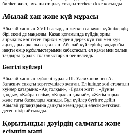
билікті жою, рухани отарлау сияқты тетіктер іске қосылды.
Абылай хан және күй мұрасы
Абылай ханның XVIII ғасырдан жеткен санаулы күйшілердің
бірі екені де маңызды. Қазақ қоғамында күйдің орны
айрықша: көптеген тарихи-мәдени дерек күй тілі мен күй
аңыздары арқылы сақталған. Абылай күйлерінің тақырыбы
нақты өмір құбылыстарымен сабақтасып, ел қамы мен халық
тағдыры туралы толғаныстарын бейнелейді.
Белгілі күйлері
Абылай ханның күйлері туралы Ш. Уәлиханов пен А.
Затаевич сияқты зерттеушілер жазған. Ел ішінде жиі аталатын
күйлер қатарына:
«Ақ толқын», «Бұлан жігіт», «Дүние
қалды», «Қайран елім», «Қоржын қақпай», «Жетім торы»
және тағы басқалары жатады. Бұл күйлер бүгінге дейін
Абылай ұрпақтарына даңқты кезеңдердің елесін жеткізеді
деген пікір айтылады.
Қорытынды: дәуірдің салмағы және
есімнің мәні