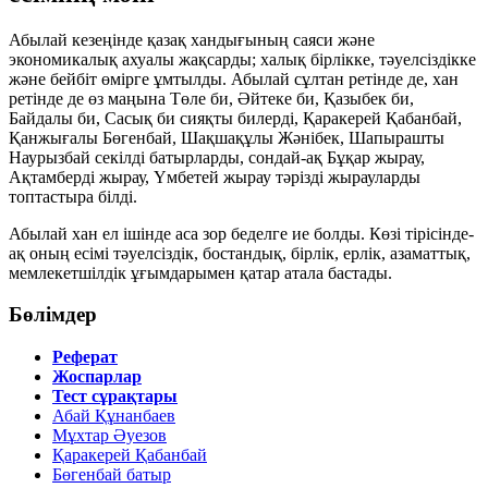
Абылай кезеңінде қазақ хандығының саяси және
экономикалық ахуалы жақсарды; халық бірлікке, тәуелсіздікке
және бейбіт өмірге ұмтылды. Абылай сұлтан ретінде де, хан
ретінде де өз маңына Төле би, Әйтеке би, Қазыбек би,
Байдалы би, Сасық би сияқты билерді, Қаракерей Қабанбай,
Қанжығалы Бөгенбай, Шақшақұлы Жәнібек, Шапырашты
Наурызбай секілді батырларды, сондай-ақ Бұқар жырау,
Ақтамберді жырау, Үмбетей жырау тәрізді жырауларды
топтастыра білді.
Абылай хан ел ішінде аса зор беделге ие болды. Көзі тірісінде-
ақ оның есімі
тәуелсіздік, бостандық, бірлік, ерлік, азаматтық,
мемлекетшілдік
ұғымдарымен қатар атала бастады.
Бөлімдер
Реферат
Жоспарлар
Тест сұрақтары
Абай Құнанбаев
Мұхтар Әуезов
Қаракерей Қабанбай
Бөгенбай батыр