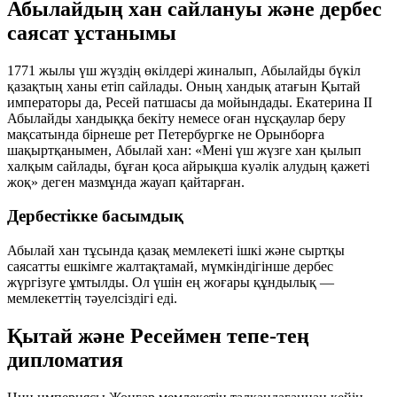
Абылайдың хан сайлануы және дербес
саясат ұстанымы
1771 жылы үш жүздің өкілдері жиналып, Абылайды бүкіл
қазақтың ханы етіп сайлады. Оның хандық атағын Қытай
императоры да, Ресей патшасы да мойындады. Екатерина II
Абылайды хандыққа бекіту немесе оған нұсқаулар беру
мақсатында бірнеше рет Петербургке не Орынборға
шақыртқанымен, Абылай хан:
«Мені үш жүзге хан қылып
халқым сайлады, бұған қоса айрықша куәлік алудың қажеті
жоқ»
деген мазмұнда жауап қайтарған.
Дербестікке басымдық
Абылай хан тұсында қазақ мемлекеті ішкі және сыртқы
саясатты ешкімге жалтақтамай, мүмкіндігінше дербес
жүргізуге ұмтылды. Ол үшін ең жоғары құндылық —
мемлекеттің тәуелсіздігі еді.
Қытай және Ресеймен тепе-тең
дипломатия