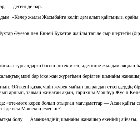
ар,
— дегені де бар.
дым. «Келер жылы Жасыбайға келіп дем алып қайтыңыз, орайы ке
хтар Әуезов пен Евней Букетов жайлы төгіле сыр шертетін (бірі
йнала тұрғандарға басын әнтек изеп, әдетінше жылдам аяңдап ба
алықтық мәні бар іске жан жүрегімен берілген шынайы жанашырл
 қиын. Өйткені қазақ үшін жүрек майын шырағдан еткендердің 
ғып аршып, талмай жинаған ақын, тарихшы Мәшһүр Жүсіп Көпе
да:
«өте-мөте керек болып отырған мағлұматтар — Асан қайғы сө
сі де осы Мәшекең емес пе?
ытқы болу — Аманкелдінің шынайы жанашыр екенінің айғағы.