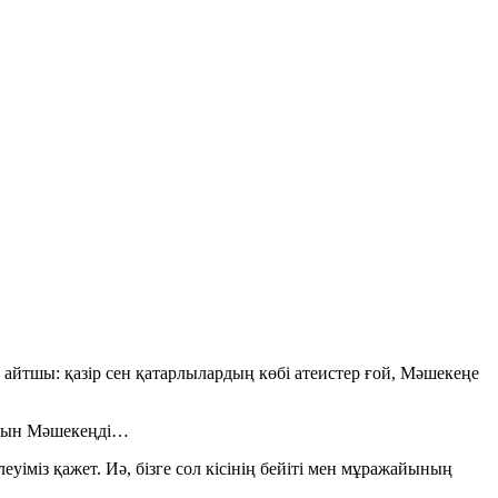
 айтшы: қазір сен қатарлылардың көбі атеистер ғой, Мәшекеңе
лайын Мәшекеңді…
еуіміз қажет. Иә, бізге сол кісінің бейіті мен мұражайының