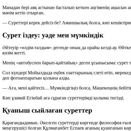
Манадан бері аяқ астынан басталып кеткен әңгіменің аңысын а
мәнім кетіп отырған.
— Суреттері керек дейсіз бе? Аманшылық болса, көп кешіктірм
Сурет іздеу: уәде мен мүмкіндік
Әйтеуір «өлдім-талдым» дегенде оның да орайы келді-ау. Өйтке
көзім жетті.
Менің «автобуспен барып-қайтайық» деген ұсынысыма: сурет т
Сол күндері Мойылдыда еңбек озаттарының слеті өтіп, мерек
деп фотоаппаратын қолына алды.
— Аға, мені қайтесіз… Мүмкіндігіңіз болса, Мәшекеңнің бейіті
Көп ұзамай Егінбай аға сұраған суреттерімді қолыма тигізді.
Қуаныш сыйлаған суреттер
Қарағандыдамын. Әкелген суреттерді көргенде философия ғылы
меңгерушісі болған Құлмағанбет Еспаев ағаның қуанғанын көрс