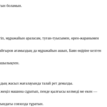
атын боламын.
 етіп, мұражайын араласам, туған-туысымен, өрен-жаранымен
йғыров ағамыздың да мұражайын ашып, Баян өңіріне келген
изашылықпен.
йдың жасыл жағалауында талай рет демалды.
ден жеңіл машина сұратып, пенде қылғысы келмеді ме екен —
ындағы совхозда тұратын.