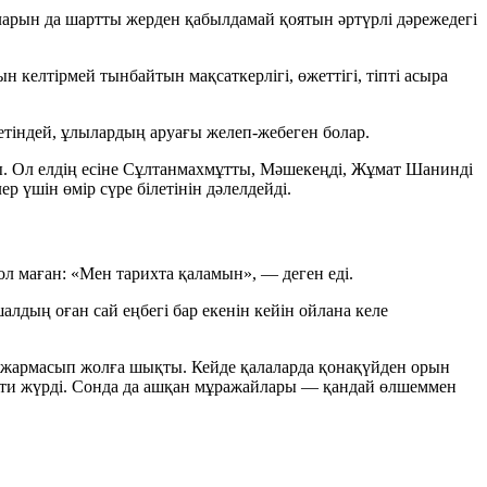
ларын да шартты жерден қабылдамай қоятын әртүрлі дәрежедегі
н келтірмей тынбайтын мақсаткерлігі, өжеттігі, тіпті асыра
ретіндей, ұлылардың аруағы желеп-жебеген болар.
ты. Ол елдің есіне Сұлтанмахмұтты, Мәшекеңді, Жұмат Шанинді
р үшін өмір сүре білетінін дәлелдейді.
ол маған:
«Мен тарихта қаламын»,
— деген еді.
алдың оған сай еңбегі бар екенін кейін ойлана келе
а жармасып жолға шықты. Кейде қалаларда қонақүйден орын
 ести жүрді. Сонда да ашқан мұражайлары — қандай өлшеммен