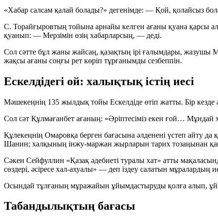
«Хабар салсам қалай болады?» дегенімде:
— Қой, қолайсыз бол
С. Торайғыровтың тойына арнайы келген ағаны қуана қарсы ал
қуанып:
— Мерзімін өзің хабарларсың,
— деді.
Сол сәтте бұл жаны жайсаң, қазақтың ірі ғалымдары, жазушы Мұ
жақсы ағаны соңғы рет көріп тұрғанымды сезбеппін.
Ескелдідегі ой: халықтық істің иесі
Мәшекеңнің 135 жылдық тойы Ескелдіде өтіп жатты. Бір кезде а
Сол сәт Құлмағанбет ағаның: «Әріптесіміз екен ғой… Мұндай х
Құлекеңнің Омаровқа берген бағасына әлденені үстеп айту да
Шанин; халқының інжу-маржан жырларын тарих тозаңынан қа
Сәкен Сейфуллин «Қазақ әдебиеті туралы хат» атты мақаласын
сөздері, әсіресе хал-ахуалы»
— деп іздеу салатын мұралардың ие
Осындай тұлғаның мұражайын ұйымдастыруды қолға алып, ұй
Табандылықтың бағасы