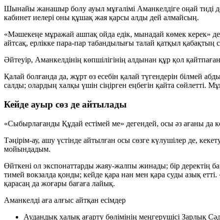
Шынайы жанашыр болу ауыл мұғалімі Аманкелдіге оңай тиді де
кабинет иелері оны құшақ жая қарсы алды дей алмайсың.
«Мәшекеңе мұражай ашпақ ойда едік, мынадай көмек керек» деген
айтсақ, ерлікке пара-пар табандылығы талай қатқыл қабақтың сі
Әйтеуір, Аманкелдінің көпшілігінің алдынан құр қол қайтпаға
Қалай болғанда да, жұрт өз есебін қалай түгендерін білмей а
салды; олардың халқы үшін сіңірген еңбегін қайта сөйлетті. М
Кейде ауыр сөз де айтылады
«Сыбырлағанды Құдай естімей ме» дегендей, осы әз ағаны да к
Тәңірім-ау, ашу үстінде айтылған осы сөзге күлушілер де, кеке
мойындадым.
Өйткені ол экспонаттарды жаяу-жалпы жинады; бір деректің б
тимей вокзалда қонды; кейде қара нан мен қара суды азық етт
қарасаң да жоғары бағаға лайық.
Аманкелді аға алғыс айтқан есімдер
Аудандық халық ағарту бөлімінің меңгерушісі Зарлық Сә