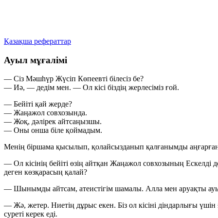
Қазақша рефераттар
Ауыл мұғалімі
— Сіз Мәшһүр Жүсіп Көпеевті білесіз бе?
— Иә, — дедім мен. — Ол кісі біздің жерлесіміз ғой.
— Бейіті қай жерде?
— Жаңажол совхозында.
— Жоқ, дәлірек айтсаңызшы.
— Оны онша біле қоймадым.
Менің біршама қысылып, қолайсызданып қалғанымды аңғарған
— Ол кісінің бейіті өзің айтқан Жаңажол совхозының Ескелді 
деген көзқарасың қалай?
— Шынымды айтсам, атеистігім шамалы. Алла мен аруақты ауы
— Жә, жетер. Ниетің дұрыс екен. Біз ол кісіні діндарлығы үшін 
суреті керек еді.