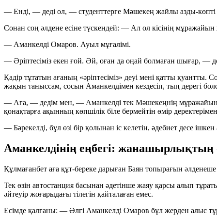
— Енді, — деді ол, — студенттерге Мәшекең жайлы азды-көпті 
Сонан соң әлдене есіне түскендей:
— Ал ол кісінің мұражайын
— Аманкелді Омаров. Ауыл мұғалімі.
— Әріптесіміз екен ғой. Әй, оған да оңай болмаған шығар, — де
Қадір тұтатын ағаның «әріптесіміз» деуі мені қатты қуантты. 
жақын таныссам, сосын Аманкелдімен кездесіп, тың дерегі бол
— Аға, — дедім мен, — Аманкелді тек Мәшекеңнің мұражайын
қонақтарға ақынның көпшілік біле бермейтін өмір деректеріме
— Бәрекелді, бұл өзі бір қолынан іс келетін, әдебиет десе ішк
Аманкелдінің еңбегі: жанашырлықтың
Құлмағанбет аға құт-береке дарыған Баян топырағын әлденеше
Тек өзін автостанция басынан әдетінше жаяу қарсы алып тұратын
әйтеуір жоғарыдағы тілегін қайталаған емес.
Есімде қалғаны:
— Әлгі Аманкелді Омаров бұл жерден алыс тұ