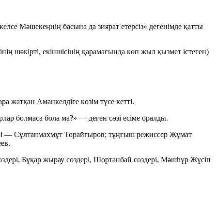
лсе Мәшекеңнің басына да зиярат етерсіз» дегенімде қатты
нің шәкірті, екіншісінің қарамағында көп жыл қызмет істеген)
ра жатқан Аманкелдіге көзім түсе кетті.
ар болмаса бола ма?» — деген сөзі есіме оралды.
бірі — Сұлтанмахмұт Торайғыров; тұңғыш режиссер Жұмат
ев.
здері, Бұқар жырау сөздері, Шортанбай сөздері, Мәшһүр Жүсіп