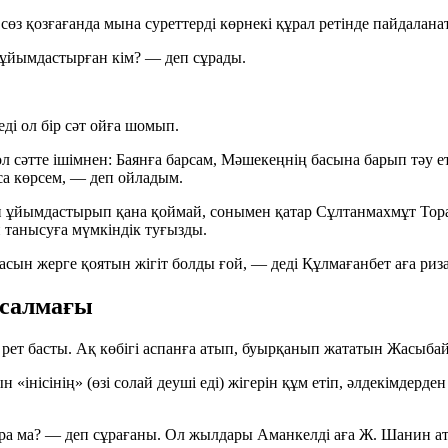
сөз қозғағанда мына суреттерді көрнекі құрал ретінде пайдалан
 ұйымдастырған кім?
— деп сұрады.
ді ол бір сәт ойға шомып.
Сол сәтте ішімнен: Баянға барсам, Мәшекеңнің басына барып тәу
са көрсем, — деп ойладым.
 ұйымдастырып қана қоймай, сонымен қатар Сұлтанмахмұт Тора
н танысуға мүмкіндік туғызды.
ен асын жерге қоятын жігіт болды ғой, — деді Құлмағанбет аға р
 салмағы
 рет басты. Ақ көбігі аспанға атып, буырқанып жататын Жасыба
 «інісінің» (өзі солай деуші еді) жігерін құм етіп, әлдекімдер
ра ма?
— деп сұрағаны. Ол жылдары Аманкелді аға Ж. Шанин ат