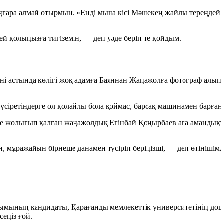
ңғара алмай отырмын. «Енді мына кісі Мәшекең жайлы тереңдей 
ей қолыңызға тигіземін, — деп уәде беріп те қойдым.
ні астында көлігі жоқ адамға Баяннан Жаңажолға фотограф алып 
үсіретіндерге ол қолайлы бола қоймас, барсақ машинамен барғ
еде жолығып қалған жаңажолдық Егінбай Қоңырбаев аға амандық
н, мұражайын бірнеше данамен түсіріп беріңізші, — деп өтініші
мының кандидаты, Қарағанды мемлекеттік университетінің доцен
еңіз ғой.