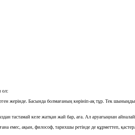
 ол:
деген жерінде. Басында болмағаның көрініп-ақ тұр. Тек шыныңды
здан тастамай келе жатқан жай бар, аға. Ал аруағыңнан айна
ғана емес, ақын, философ, тарихшы ретінде де құрметтеп, қастерл