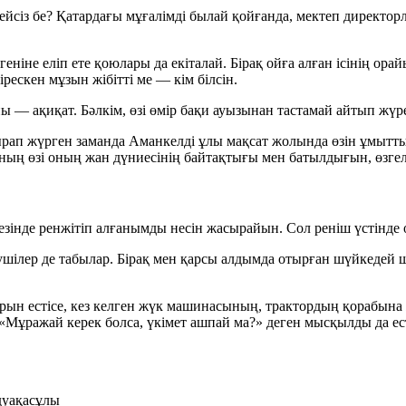
йсіз бе? Қатардағы мұғалімді былай қойғанда, мектеп директор
іне еліп ете қоюлары да екіталай. Бірақ ойға алған ісінің орайы
рескен мұзын жібітті ме — кім білсін.
ны — ақиқат. Бәлкім, өзі өмір бақи ауызынан тастамай айтып жү
бдырап жүрген заманда Аманкелді ұлы мақсат жолында өзін ұмыт
ұның өзі оның жан дүниесінің байтақтығы мен батылдығын, өзгеле
езінде ренжітіп алғанымды несін жасырайын. Сол реніш үстінде 
тушілер де табылар. Бірақ мен қарсы алдымда отырған шүйкедей ш
арын естісе, кез келген жүк машинасының, трактордың қорабын
і. «Мұражай керек болса, үкімет ашпай ма?» деген мысқылды да
дуақасұлы