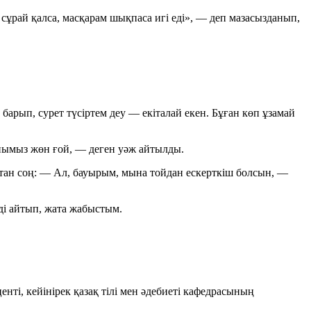
сұрай қалса, масқарам шықпаса игі еді», — деп мазасызданып,
барып, сурет түсіртем деу — екіталай екен. Бұған көп ұзамай
анымыз жөн ғой, — деген уәж айтылды.
тан соң:
— Ал, бауырым, мына тойдан ескерткіш болсын, —
мді айтып, жата жабыстым.
ті, кейінірек қазақ тілі мен әдебиеті кафедрасының