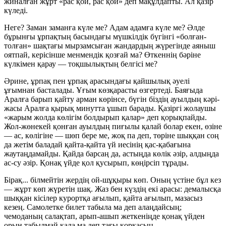
жиналған жұрт «рас қой, рас қой» деп мақұлдапты. Ал қазір
күледі.
Неге? Заман заманға күле ме? Адам адамға күле ме? Әлде
бұрынғы ұрпақтың басындағы мүшкілдік бүгінгі «болған-
толған» шақтағы мырзамсыған жандардың жүрегінде аяныш
оятпай, керісінше менмендік қозғай ма? Өткеннің бәріне
күлкімен қарау — тоқшылықтың белгісі ме?
Әрине, ұрпақ пен ұрпақ арасындағы қайшылық әуелі
ұғымнан басталады. Ұғым көзқарасты өзгертеді. Баяғыда
Аралға барып қайту арман көрінсе, бүгін біздің ауылдың кәрі-
жасы Аралға қырық минутта ұшып барады. Қазіргі жолаушы
«жарым жолда көлігім болдырып қалар» деп қорықпайды.
Жол-жөнекей қонған ауылдың пиғылы қалай болар екен, өзіне
— ас, көлігіне — шөп бере ме, жоқ па деп, төріне шыққан соң
да жетім баладай қайта-қайта үй иесінің қас-қабағына
жаутаңдамайды. Қайда барсаң да, астыңда көлік әзір, алдыңда
ас-су әзір. Қонақ үйде қол қусырып, көңірсіп тұрады.
Бірақ... білмейтін жердің ой-шұқыры көп. Оның үстіне бұл кез
— жұрт көп жүретін шақ. Жаз бен күздің екі арасы: демалысқа
шыққан кісілер курортқа ағылып, қайта ағылып, мазасыз
кезең. Самолетке билет табыла ма деп алаңдайсың;
чемоданың салақтап, арып-ашып жеткеніңде қонақ үйден
орын табылмай қала ма деп тағы қорқасың.