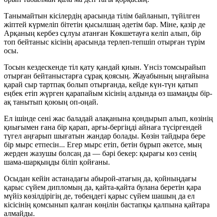
Танымайтын кісілердің арасында тілім байланып, түйілген
жіптей күрмеліп бітетін қысылшаң әдетім бар. Міне, қазір де
Арқаның кербез сұлуы атанған Көкшетауға келіп алып, бір
топ бейтаныс кісінің арасында терлеп-тепшіп отырған түрім
осы.
Тосын кездескенде тіл қату қандай қиын. Үнсіз томсырайып
отырған бейтаныстарға сұрақ қоясың. Жауабының ыңғайына
қарай сыр тартпақ болып отырғанда, кейде күн-түн қатып
еңбек етіп жүрген қарапайым кісінің алдында өз шамаңды бір-
ақ танытып қоюың оп-оңай.
Ел ішінде сені жас баладай алақанына қондырып алып, көзінің
қиығымен ғана бір қарап, арғы-бергіңді айнаға түсіргендей
түгел аңғарып шығатын жандар болады. Көзін тайдыра бере
бір мырс етпесін... Егер мырс етіп, бетін бұрып әкетсе, мың
жерден жазушы болсаң да — бәрі бекер: қырағы көз сенің
шама-шарқыңды біліп қойғаны.
Осыдан кейін астанадағы абырой-атағың да, қойныңдағы
қарыс сүйем дипломың да, қайта-қайта булана беретін қара
мүйіз көзілдірігің де, төбеңдегі қарыс сүйем шашың да ел
кісісінің қомсынып қалған көңілін бастапқы қалпына қайтара
алмайды.