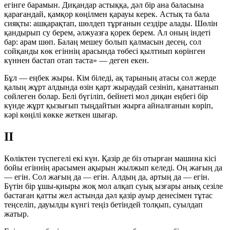
егінге барамын. Диқандар астыққа, дәл бір ана баласына
қарағандай, қамқор көңілмен қарауы керек. Астық та бала
сияқты: ашқарақтап, шөлдеп тұрғанын сездіре алады. Шөлін
қандырып су берем, әлжуазға қорек берем. Ал оның індеті
бар: арам шөп. Балаң мешеу болып қалмасын десең, сол
сойқанды көк егіннің арасында төбесі қылтиып көрінген
күннен бастап отап таста» — деген екен.
Бұл — еңбек жыры. Кім біледі, ақ тарының атасы сол жерде
қалың жұрт алдында өзін қарт жыраудай сезініп, қанаттанып
сөйлеген болар. Белі бүгіліп, бейнеті мол диқан еңбегі бір
күнде жұрт қызығып тыңдайтын жырға айналғанын көріп,
кәрі көңілі көкке жеткен шығар.
II
Көліктен түспегелі екі күн. Қазір де біз отырған машина кісі
бойы егіннің арасымен ақырын жылжып келеді. Оң жағың да
— егін. Сол жағың да — егін. Алдың да, артың да — егін.
Бүтін бір ұшы-қиыры жоқ мол алқап суық ызғары анық сезіле
бастаған қатты жел астында дәл қазір ауыр денесімен тұтас
теңселіп, дауылды күнгі теңіз бетіндей толқып, суылдап
жатыр.