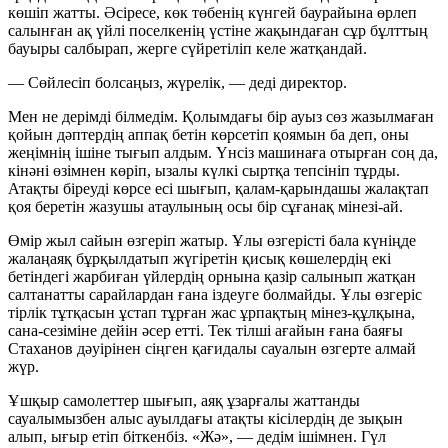
көшіп жатты. Әсіресе, көк төбенің күнгей баурайына өрлеп
салынған ақ үйлі поселкенің үстіне жақындаған сұр бұлттың
бауыры салбырап, жерге сүйретіліп келе жатқандай.
— Сөйлесіп болсаңыз, жүрелік, — деді директор.
Мен не дерімді білмедім. Қолымдағы бір ауыз сөз жазылмаған
қойын дәптердің аппақ бетін көрсетіп қоямын ба деп, оны
жеңімнің ішіне тығып алдым. Үнсіз машинаға отырған соң да,
кінәні өзімнен көріп, ызалы күлкі сыртқа тепсініп тұрды.
Атақты біреуді көрсе есі шығып, қалам-қарындашы жалақтап
қоя беретін жазушы атаулының осы бір сұғанақ мінезі-ай.
Өмір жыл сайын өзгеріп жатыр. Ұлы өзгерісті бала күніңде
жалаңаяқ бұрқылдатып жүгіретін қисық көшелердің екі
бетіндегі жарбиған үйлердің орнына қазір салынып жатқан
салтанатты сарайлардан ғана іздеуге болмайды. Ұлы өзгеріс
тірлік тұтқасын ұстап тұрған жас ұрпақтың мінез-құлқына,
сана-сезіміне дейін әсер етті. Тек тілші ағайын ғана баяғы
Стаханов дәуірінен сіңген қағидалы сауалын өзгерте алмай
жүр.
Ұшқыр самолеттер шығып, аяқ ұзарғалы жаттанды
сауалымызбен алыс ауылдағы атақты кісілердің де зықын
алып, ығыр етіп біткенбіз. «Жә», — дедім ішімнен. Гүл