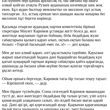
Екі күннен бері қанша аралассақ та, бас-аяғына бір шыға
алмай қойған атақты Рузаев ауданының көлемінде шек жоқ
екен. Бұл аудан былтыр мемлекетке он миллион пұт астық
тапсырған. Ал, астық ерекше мол шыққан жылы жиырма бес
миллион пұт берген көрінеді.
Қасымда отырған аудандық партия комитетінің бірінші
секретары Мәулет Каримов ұстамды жігіт болса да, жол
жиегінде жарланып тұрған бойшаң, бітік бидайдың жуан
сабақтарына қызыға қарап алып, оқтын-оқтын балаша мәз
болып:
«Торғай басындай емес пе, ә!»
— деп қояды.
Мен де көз алмай қарап, әлгі ұқсастықты іздеймін. Қауызын
жарып шығатындай бадана дәні бадырайған бидайдың күн
қағып қоңырқай тартқан жұмыр сабақтары қайта қарағанда,
шынында да басына үйме-жүйме болып қонған торғайларға
ұқсап кетеді.
Ойым орныға бергенде, Каримов тағы бір тосын теңеу тауып:
— Кірпіштей екен,
— деді.
Мен бірден түсінбедім. Соны сезгендей Каримов машинадан
түсті де, жол жиегіндегі бидайдың бір талын ұстап, үзіп алуға
қимағандай алақанына салып, зіп-зілдей басын маған қарай
иді. Дәні әрі ірі, әрі қорғасындай ауыр. Қырынан қарағанымда
бидай басы шынында да кірпішке ұқсап, төрт бұрышы