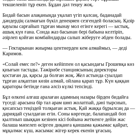
текшеленіп тұр екен. Бұдан дәл теңеу жоқ.
Бидай басын алақаныңда уқалап үгіп қалсаң, баданадай
дәндердің салмағын бүкіл денеңмен сезгендей боласың. Қазір
қауызы сарғайып тұрған мынау мол егінге керегі — ыстық,
ашық күн ғана. Сонда жаз басынан бері бабына келтіріп,
әзірлеп қойған комбайндарды салып жіберуге әбден болады.
— Гектарынан жиырма центнерден кем алмаймыз, — деді
Каримов.
«Солай емес пе?» деген кейіппен ол қасындағы Грошевқа көз
қиығын тастады. Тәжірибе станциясының директоры
қостаған да, қарсы да болған жоқ. Жел астында суылдап
тұрған алқаптан көзін алмай, ойлана қарап тұр. Күн қаққан
қараторы бетінде ғана әлсіз күлкі тепсінді.
Бұл өлкені алғаш аралаған адамның назары бірден бидайға
түседі: арасына бір тал арам шөп жолатпай, дәні тырсиып,
қисапсыз теңіздей толқыған астық. Қай жаққа бұрылсаң да —
дариядай суылдаған егін. Соны көргенде, балапандай боп
қылтиып шыққан кезінен кісі бойына жеткенге дейін жас
балаша мәпелеп өсірген диқанға қаншама қажымас қайрат,
мұқалмас күш, жасымас жігер керек екенін ұғасың.