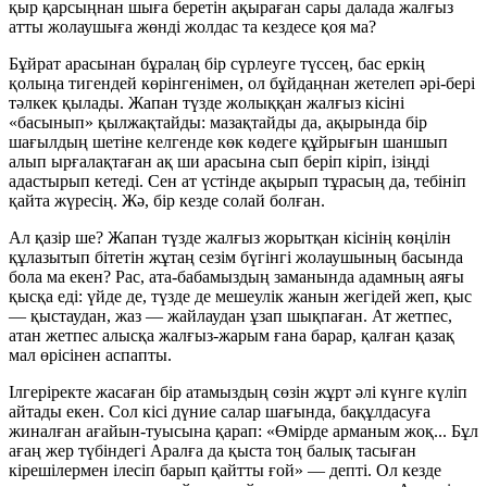
қыр қарсыңнан шыға беретін ақыраған сары далада жалғыз
атты жолаушыға жөнді жолдас та кездесе қоя ма?
Бұйрат арасынан бұралаң бір сүрлеуге түссең, бас еркің
қолыңа тигендей көрінгенімен, ол бұйдаңнан жетелеп әрі-бері
тәлкек қылады. Жапан түзде жолыққан жалғыз кісіні
«басынып» қылжақтайды: мазақтайды да, ақырында бір
шағылдың шетіне келгенде көк көдеге құйрығын шаншып
алып ырғалақтаған ақ ши арасына сып беріп кіріп, ізіңді
адастырып кетеді. Сен ат үстінде ақырып тұрасың да, тебініп
қайта жүресің. Жә, бір кезде солай болған.
Ал қазір ше? Жапан түзде жалғыз жорытқан кісінің көңілін
құлазытып бітетін жұтаң сезім бүгінгі жолаушының басында
бола ма екен? Рас, ата-бабамыздың заманында адамның аяғы
қысқа еді: үйде де, түзде де мешеулік жанын жегідей жеп, қыс
— қыстаудан, жаз — жайлаудан ұзап шықпаған. Ат жетпес,
атан жетпес алысқа жалғыз-жарым ғана барар, қалған қазақ
мал өрісінен аспапты.
Ілгеріректе жасаған бір атамыздың сөзін жұрт әлі күнге күліп
айтады екен. Сол кісі дүние салар шағында, бақұлдасуға
жиналған ағайын-туысына қарап:
«Өмірде арманым жоқ... Бұл
ағаң жер түбіндегі Аралға да қыста тоң балық тасыған
кірешілермен ілесіп барып қайтты ғой»
— депті. Ол кезде