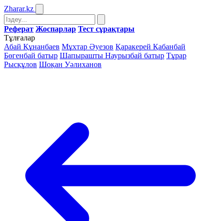
Zharar
.kz
Реферат
Жоспарлар
Тест сұрақтары
Тұлғалар
Абай Құнанбаев
Мұхтар Әуезов
Қаракерей Қабанбай
Бөгенбай батыр
Шапырашты Наурызбай батыр
Тұрар
Рысқұлов
Шоқан Уәлиханов