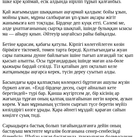
ішке кіре қоймай, есік алдында иіріліп тұрып қалғанбыз.
Қай жағымыздан шыққанын аңғармай қалдым: бойы ұзын,
мойны ұзын, мұрны салбыраған ұп-ұзын ақсары жігіт
жанымызға кеп тоқтады. Бірдеңе деп күңк етті. Сәлемі ме,
әлде ұнатпағанының сыртқа шықпай, ішінде булыққан ызасы
ма — айыру қиын. Әйтеуір ыңғайсыз райы байқалды.
Бетіне қарасам, қабағы қатулы. Кірпігі көлегейлеген көзін
бірімізге тіктемей, төмен тарта береді. Қолтығындағы жуан
сары папканы дүние байлығын ішіне тығып алғандай тас қып
қысып алыпты. Осы тұрғандардың ішінде маған ала-бөле
қыжыры бардай сезілді. Тіл қатайын деп оқталып келе
жатқанымды аңғарса керек, түсін дереу суытып алды.
Басындағы қара қалпақтың көлеңкесі бұртиған ашулы жүзін
бүркеп алған. «Енді бірдеңе десең, сырт айналып кете
беретіндей» түрі бар. Қанша жүгіртсем де, бір кісінің ар
жағында тұрған оның қалпақ шалғайынан иегін көрем, аузын
көрем. Ұзын мұрнының үстінен сырғып түсе беретін мүйіз
көзілдірігі көзге ұрады. Қара әйнегі мұздай: қараған сайын
көңілге суық тиді.
Сарыадырға бастық болып тағайындалғанға дейін оның
бастауыш мектепте мұғалім болғанына сенер-сенбесіңді
білмейсің. Шүбәң ұлғая бастағанда, тұнжыраған болмысынан