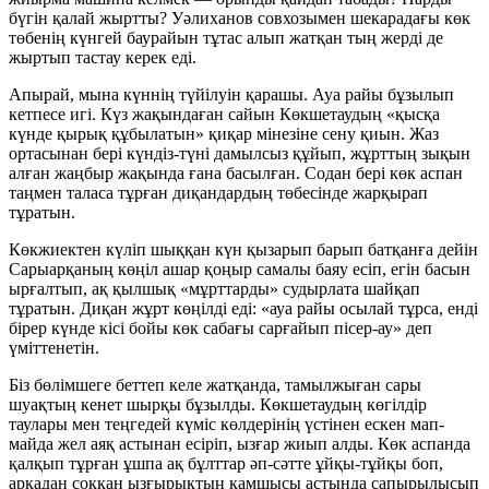
бүгін қалай жыртты? Уәлиханов совхозымен шекарадағы көк
төбенің күнгей баурайын тұтас алып жатқан тың жерді де
жыртып тастау керек еді.
Апырай, мына күннің түйілуін қарашы. Ауа райы бұзылып
кетпесе игі. Күз жақындаған сайын Көкшетаудың «қысқа
күнде қырық құбылатын» қиқар мінезіне сену қиын. Жаз
ортасынан бері күндіз-түні дамылсыз құйып, жұрттың зықын
алған жаңбыр жақында ғана басылған. Содан бері көк аспан
таңмен таласа тұрған диқандардың төбесінде жарқырап
тұратын.
Көкжиектен күліп шыққан күн қызарып барып батқанға дейін
Сарыарқаның көңіл ашар қоңыр самалы баяу есіп, егін басын
ырғалтып, ақ қылшық «мұрттарды» судырлата шайқап
тұратын. Диқан жұрт көңілді еді: «ауа райы осылай тұрса, енді
бірер күнде кісі бойы көк сабағы сарғайып пісер-ау» деп
үміттенетін.
Біз бөлімшеге беттеп келе жатқанда, тамылжыған сары
шуақтың кенет шырқы бұзылды. Көкшетаудың көгілдір
таулары мен теңгедей күміс көлдерінің үстінен ескен мап-
майда жел аяқ астынан есіріп, ызғар жиып алды. Көк аспанда
қалқып тұрған ұшпа ақ бұлттар әп-сәтте ұйқы-тұйқы боп,
арқадан соққан ызғырықтың қамшысы астында сапырылысып