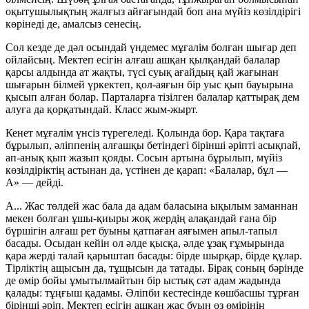
оқытушылықтың жалғыз айғағындай боп ана мүйіз көзілдірігі
көрінеді де, амалсыз сенесің.
Сол кезде де дәл осындай үндемес мұғалім болған шығар деп
ойлайсың. Мектеп есігін алғаш ашқан қылқандай балалар
қарсы алдында ат жақты, түсі суық ағайдың қай жағынан
шығарын білмей үркектеп, қол-аяғын бір уыс қып бауырына
қысып алған болар. Парталарға тізілген балалар қаттырақ дем
алуға да қорқатындай. Класс жым-жырт.
Кенет мұғалім үнсіз түрегеледі. Қолында бор. Қара тақтаға
бұрылып, әліппенің алғашқы бетіндегі бірінші әріпті асықпай,
ап-анық қып жазып қояды. Сосын артына бұрылып, мүйіз
көзілдіріктің астынан да, үстінен де қарап:
«Балалар, бұл —
А»
— дейді.
А... Жас төлдей жас бала да адам баласына ықылым заманнан
мекен болған ұшы-қиыры жоқ жердің алақандай ғана бір
бүршігін алғаш рет буыны қатпаған аяғымен апыл-тапыл
басады. Осыдан кейін ол әлде қысқа, әлде ұзақ ғұмырында
қара жерді талай қарыштап басады: бірде шырқар, бірде құлар.
Тірліктің ащысын да, тұщысын да татады. Бірақ соның бәрінде
де өмір бойы ұмытылмайтын бір ыстық сәт адам жадында
қалады: тұңғыш қадамы. Әліпби кестесінде көшбасшы тұрған
бірінші әріп. Мектеп есігін ашқан жас буын өз өмірінің