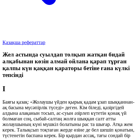
Қазақша рефераттар
Жел астында суылдап толқып жатқан бидай
алқабынан көзін алмай ойлана қарап тұрған
қалпы күн қаққан қараторы бетіне ғана күлкі
тепсінді
I
Баяғы қазақ: «Жолаушы үйден қырық қадам ұзап шыққаннан-
ақ басына мүсәпірлік түседі» деген. Кім біледі, қазіргідей
алдына алақанын тосып, ас-суын әзірлеп күтетін қонақ үй
болмаған соң, сыбай-салтаң жолға шыққан салт атты
жолаушының күні мүшкіл болатыны рас та шығар. Атқа жем
керек. Талықсып тоқтаған жерде өзіне де бел шешіп қонатын,
түстенетін баспана керек. Бір қырдан ассақ, тағы сондай бір