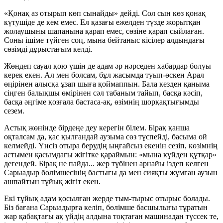
«Қонақ аз отырып көп сынайды» дейді. Сол сын көз қонақ
күтушіде де кем емес. Ел қазағы ежелден түзде жорытқан
жолаушыны шапанына қарап емес, сөзіне қарап сыйлаған.
Соны ішіме түйген соң, мына бейтаныс кісілер алдындағы
сөзімді дұрыстағым келді.
Жөндеп сауал қою үшін де адам әр нәрседен хабардар болуы
керек екен. Ал мен болсам, бұл жасымда туып-өскен Арал
өңірінен алысқа ұзап шыға қоймаппын. Бала кезден қаныма
сіңген балықшы өмірінен сәл табаным тайып, басқа кәсіп,
басқа әңгіме қозғала бастаса-ақ, өзімнің шорқақтығымды
сезем.
Астық жөнінде бірдеңе деу керегін білем. Бірақ қанша
оқталсам да, қас қылғандай аузыма сөз түспейді, басыма ой
келмейді. Үнсіз отыра берудің ыңғайсыз екенін сезіп, көзімнің
астымен қасымдағы жігітке қараймын: «мына күйден құтқар»
дегендей. Бірақ не пайда... жер түбінен арнайы іздеп келген
Сарыадыр бөлімшесінің бастығы да мен сияқты жұмған аузын
ашпайтын тұйық жігіт екен.
Екі тұйық адам қосылған жерде тым-тырыс отырыс болады.
Біз бағана Сарыадырға келіп, бөлімше басшылығы тұратын
жар қабақтағы ақ үйдің алдына тоқтаған машинадан түссек те,