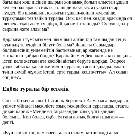
бағының хош иісінен шырын жинамақ болып алыстан ұшып
келген бал арасы сияқты тілші де мазасыз: аз уақытта әр
гүлден бір шымшып, қызығып ұшып-қонып жүреді де,
тұрақтамай тез тайып тұрады. Осы қас пен көздің арасында ол
шешек атқан әсем гүлдің қай қасиетін таныды? Сұлулықтың
сырына жете алды ма?
Қарлығаш тұмсығымен шымшып алған бір тамшыдан теңіз
суының тереңдігін білуге бола ма? Жаңағы Сарыадыр
бөлімшесінің үндемейтін бастығының ар жағында не
жатқанын қайдан білдің? Қарапайым еңбек адамы көз ашқалы
істеп келе жатқан ата кәсібін айтып беруге шорқақ. Әсіресе,
үздік табысқа қалай жеткенін сұрасаң, сасып қалады: «жан-
тәнін аямай жұмыс істеді, ерте тұрды, кеш жатты». Ал содан
соң ше?..
Еңбек туралы бір естелік
Соғыс біткен жылы Шығанақ Берсиевті Алматыға шақырып,
үкімет үйіндегі мәжілісте озық тәжірибесін сұрағанда, атақты
диқан қария:
«Менде ел таңдағандай озық үлгі қайдан
болсын... Көп болса, еңбегім ғана артық болған шығар»
—
депті.
«Күн сайын таң намазбен таласа оянам, кетпенімді алып