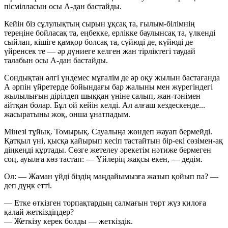
пісмілласын осы А-дан бастайды.
Кейін біз сұлулықтың сырын ұқсақ та, ғылым-білімнің
тереңіне бойласақ та, еңбекке, ерлікке баулынсақ та, үлкенді
сыйлап, кішіге қамқор болсақ та, сүйюді де, күйюді де
үйренсек те — әр дүниеге келген жан тірліктегі таудай
талабын осы А-дан бастайды.
Сондықтан әлгі үндемес мұғалім де әр оқу жылын бастағанда
А әрпін үйретерде бойындағы бар жалыны мен жүрегіндегі
жылылығын дірілдеп шыққан үніне салып, жан-тәнімен
айтқан болар. Бұл ой кейін келді. Ал алғаш кездескенде...
жасыратыны жоқ, онша ұнатпадым.
Мінезі тұйық. Томырық. Сауалыңа жөндеп жауап бермейді.
Қатқыл үні, қысқа қайырып кесіп тастайтын бір-екі сөзімен-ақ
діңкеңді құртады. Сөзге жетелеу әрекетім нәтиже бермеген
соң, ауылға көз тастап:
— Үйлерің жақсы екен,
— дедім.
Ол:
— Жаман үйді біздің маңдайымызға жазып қойып па?
—
деп дүңк етті.
— Етке өткізген торпақтардың салмағын төрт жүз килоға
қалай жеткіздіңдер?
— Жеткізу керек болды — жеткіздік.