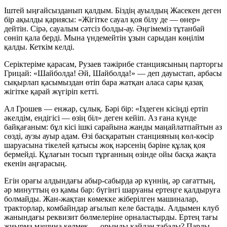
Іштей ыңғайсызданып қалдым. Біздің ауылдың Жасекен деген
бір ақылды қариясы: «Жігітке сауал қоя білу де — өнер»
дейтін. Сірә, сауалым сәтсіз болды-ау. Әңгімеміз тұтанбай
сөніп қала берді. Мына үндемейтін ұзын сарыдан көңілім
қалды. Кеткім келді.
Серіктеріме қарасам, Рузаев тәжірибе станциясының парторгы
Грицай:
«Шайболда! Әй, Шайболда!»
— деп дауыстап, арбасы
сықырлап қасымыздан өтіп бара жатқан аласа сары қазақ
жігітке қарай жүгіріп кетті.
Ал Грошев — енжар, сұлық. Бәрі бір: «Іздеген кісіңді ертіп
әкелдім, ендігісі — өзің біл» деген кейіп. Аз ғана күнде
байқағаным: бұл кісі ішкі сарайына жанды маңайлатпайтын аз
сөзді, аузы ауыр адам. Өзі басқаратын станцияның көл-көсір
шаруасына тікелей қатысы жоқ нәрсенің бәріне құлақ қоя
бермейді. Құлағын тосып тұрғанның өзінде ойы басқа жақта
екенін аңғарасың.
Егін орағы алдындағы абыр-сабырда әр күннің, әр сағаттың,
әр минуттың өз қамы бар: бүгінгі шаруаны ертеңге қалдыруға
болмайды. Жан-жақтан көмекке жіберілген машиналар,
тракторлар, комбайндар ағылып келе бастады. Алдымен клуб
жанындағы реквизит бөлмелеріне орналастырды. Ертең тағы
жиырма машина келмек — орынды қайдан табады? Парды