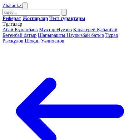
Zharar
.kz
Реферат
Жоспарлар
Тест сұрақтары
Тұлғалар
Абай Құнанбаев
Мұхтар Әуезов
Қаракерей Қабанбай
Бөгенбай батыр
Шапырашты Наурызбай батыр
Тұрар
Рысқұлов
Шоқан Уәлиханов