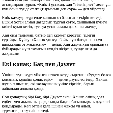
аттандырып тұрып:
«Киікті ұстасаң, хан “тілегің не?” десе, үш
күн бойы түнде от жақтырмасын деп сұра»
— деп үйретеді.
Киік қамауда жүргенде ханның өз басынан секіріп кетеді.
Ешкім ұстай алмай дағдарып тұрған сәтте, ханшаның күйеуі
киікті қуып кетіп, түс ауа ұстап алады да, ханға әкеледі.
Хан оны танымай, батыр деп құрмет көрсетіп, тілегін
сұрайды. Күйеу:
«Халық үш күн бойы күн батқаннан күн
шыққанша от жақпасын»
— дейді. Хан жарлықты орындауға
бұйырады: жұрт тамағын күндіз пісірсін, түнде шам да
жақпасын.
Екі қонақ: Бақ пен Дәулет
Үшінші түні жұрт ұйқыға кеткен кезде сырттан:
«Рұқсат болса
қонамыз, құдайы қонақ едік»
— деген дауыс естіледі. Ханша
жүгіріп шығып, екі жолаушыны үйіне кіргізіп, барын
дайындап алдына қояды.
Сол қонақтың бірі
Бақ
, бірі
Дәулет
екен. Ханша өзінің
адал
еңбегі
мен
ақылының
арқасында бақты бағындырып, дәулетті
қондырады. Көп өтпей қала ішінен жақсы үй алып,
тұрмыстары түзеліп кетеді.