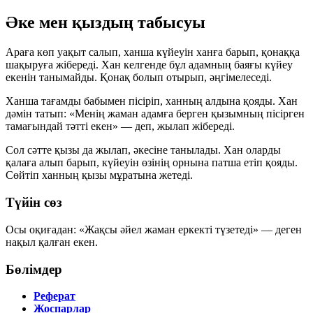
Әке мен қыздың табысуы
Араға көп уақыт салып, ханша күйеуін ханға барып, қонаққа
шақыруға жібереді. Хан келгенде бұл адамның баяғы күйеу
екенін танымайды. Қонақ болып отырып, әңгімелеседі.
Ханша тағамды бабымен пісіріп, ханның алдына қояды. Хан
дәмін татып:
«Менің жаман адамға берген қызымның пісірген
тамағындай тәтті екен»
— деп, жылап жібереді.
Сол сәтте қызы да жылап, әкесіне танылады. Хан оларды
қалаға алып барып, күйеуін өзінің орнына патша етіп қояды.
Сөйтіп ханның қызы мұратына жетеді.
Түйін сөз
Осы оқиғадан:
«Жақсы әйел жаман еркекті түзетеді»
— деген
нақыл қалған екен.
Бөлімдер
Реферат
Жоспарлар