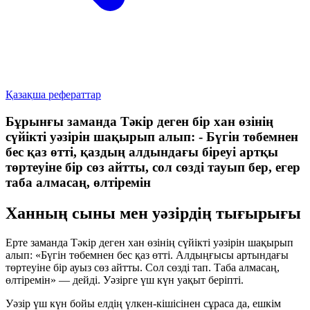
Қазақша рефераттар
Бұрынғы заманда Тәкір деген бір хан өзінің
сүйікті уәзірін шақырып алып: - Бүгін төбемнен
бес қаз өтті, қаздың алдындағы біреуі артқы
төртеуіне бір сөз айтты, сол сөзді тауып бер, егер
таба алмасаң, өлтіремін
Ханның сыны мен уәзірдің тығырығы
Ерте заманда Тәкір деген хан өзінің сүйікті уәзірін шақырып
алып:
«Бүгін төбемнен бес қаз өтті. Алдыңғысы артындағы
төртеуіне бір ауыз сөз айтты. Сол сөзді тап. Таба алмасаң,
өлтіремін»
— дейді. Уәзірге
үш күн
уақыт беріпті.
Уәзір үш күн бойы елдің үлкен-кішісінен сұраса да, ешкім