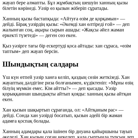
жауап бере алмапты. Бұл жұмбақтың шешуін ханның қызы
білетін көрінеді. Уәзір өз қызын жіберіп сұратады.
Ханның қызы бастапқыда:
«Айтуға өзім де қорқамын»
—
дейді. Бірақ уәзірдің қызы:
«Әкемді хан өлтіреді ғой»
— деп
жалынған соң, ақыры сырын ашады:
«Жақсы әйел жаман
еркекті түзетеді»
— деген сөз екен.
Қыз уәзірге тағы бір ескертуді қоса айтады:
хан сұраса, «өзім
таптым»
деп жауап берсін.
Шындықтың салдары
Үш күн өтпей уәзір ханға келіп, қаздың сөзін жеткізеді. Хан
жауаптың дәлдігіне риза болғанымен, күдіктеніп:
«Мұны өзің
білуің мүмкін емес. Кім айтты?»
— деп қысады. Уәзір
қорыққаннан шындықты айтып қояды:
ханның қызы айтқан
екен.
Хан қызын шақыртып сұрағанда, ол:
«Айтқаным рас»
—
дейді. Сонда хан уәзірді босатып, қызын әдейі бір
жаман
адамға
қоспақ болады.
Ханның адамдары қала ішінен бір диуана қайыршыны тауып
әкеледі. Хан қызын соған некелеп, қала сыртында тұрсын деп