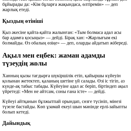
бұйырады да:
«Кім бұларға жақындаса, өлтіремін»
— деп
жарлық етеді.
Қыздың өтініші
Қыз әкесіне қайта-қайта жалынған:
«Тым болмаса адал асы
бар адамға қосыңыз»
— дейді. Бірақ хан:
«Жарлығым екі
болмайды. Өз обалың өзіңе»
— деп, оларды айдатып жібереді.
Ақыл мен еңбек: жаман адамды
түзеудің жолы
Ханның қызы тағдырға шүкіршілік етіп, қайыршы күйеуін
қолынан жетектеп, қаланың шетіне үй салады. Өзі іс тігіп, аз
күнде-ақ табыс табады. Күйеуіне
адал ас
беріп, біртіндеп ақыл
үйретеді:
«Мен не айтсам, соны ғана істе»
— дейді.
Күйеуі айтқанын бұлжытпай орындап, сөзге түсініп, мінезі
түзеле бастайды. Көп ұзамай екеуі шын мәнінде
ерлі-зайыпты
болып кетеді.
Дайындық