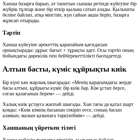
Ханша базарға барып, ат танитын сыншы ретінде күйеуіне
бір
жүйрік тұлпар
және
бір өткір қылыш
сатып алады. Қылышты
беліне байлап, атқа мінгізіп, күн сайын ақша беріп, базарға
жұмсап отырады.
Тәртіп
Ханша күйеуіне әрекеттің қарапайым қағидасын
орнықтырады:
дұрыс бағыт + тұрақты әдет
. Осы тәртіп оның
бойындағы дөрекілік пен бейберекеттілікті бәсеңдетеді.
Алтын басты, күміс құйрықты киік
Бір күні хан жарлық шығарады:
«Менің қарауымдағы жерде
басы алтын, құйрығы күміс бір киік бар. Кім ұстап берсе,
соған қалағанын берем»
— дейді.
Халық киік ұстауға жаппай шығады. Хан тағы да қатал шарт
қояды:
«Киік кімнің басынан секіріп өтсе, соның басын
аламын, малын қазынаға тәркілеймін»
— дейді.
Ханшаның үйреткен тілегі
Ханша күйеуін тұлпарға мінгізіп, қылышын байлап,