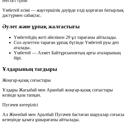
Негізгі түйін
Үмбетей есімі — жаугершілік дәуірде елді қорғаған батырлық
дәстүрмен сабақтас.
Әулет және ұрпақ жалғастығы
Үмбетейдің жеті әйелінен
29 ұл
тарағаны айтылады.
Сол әулеттен тараған ұрпақ бүгінде
Үмбетей руы
деп
аталады.
Үмбетей —
Ахмет Байтұрсыновтың
арғы аталарының
бірі.
Ұлдарының тағдыры
Жоңғар-қазақ соғыстары
Ұлдары
Жасыбай
мен
Аранбай
жоңғар-қазақ соғыстары
кезінде қаза тапқан.
Пугачев көтерілісі
Ал
Жиенбай
мен
Аралбай
Пугачев бастаған шаруалар соғысы
кезеңінде қазаға ұшырағаны айтылады.