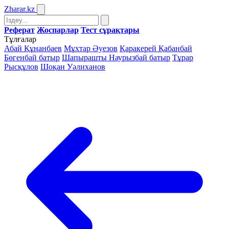
Zharar
.kz
Реферат
Жоспарлар
Тест сұрақтары
Тұлғалар
Абай Құнанбаев
Мұхтар Әуезов
Қаракерей Қабанбай
Бөгенбай батыр
Шапырашты Наурызбай батыр
Тұрар
Рысқұлов
Шоқан Уәлиханов