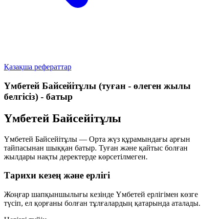
Қазақша рефераттар
Үмбетей Байсейітұлы (туған - өлеген жылы
белгісіз) - батыр
Үмбетей Байсейітұлы
Үмбетей Байсейітұлы — Орта жүз құрамындағы арғын
тайпасынан шыққан батыр. Туған және қайтыс болған
жылдары нақты деректерде көрсетілмеген.
Тарихи кезең және ерлігі
Жоңғар шапқыншылығы кезінде Үмбетей ерлігімен көзге
түсіп, ел қорғаны болған тұлғалардың қатарында аталады.