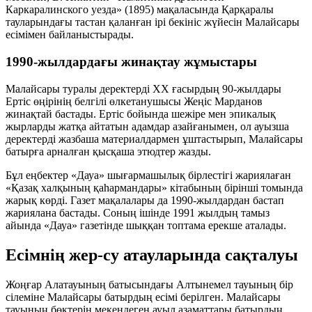
Каркаралинского уезда» (1895) мақаласында Қарқаралы
тауларындағы тастан қаланған ірі бекініс жүйесін Малайсары
есімімен байланыстырады.
1990-жылдардағы жинақтау жұмыстары
Малайсары туралы деректерді ХХ ғасырдың 90-жылдары
Ертіс өңірінің белгілі өлкетанушысы
Жеңіс Марданов
жинақтай бастады. Ертіс бойында шежіре мен эпикалық
жырларды жатқа айтатын адамдар азайғанымен, ол ауызша
деректерді жазбаша материалдармен ұштастырып, Малайсары
батырға арналған қысқаша этюдтер жазды.
Бұл еңбектер «Дауа» шығармашылық бірлестігі жариялаған
«Қазақ халқының қаһармандары» кітабының бірінші томында
жарық көрді. Газет мақалалары да 1990-жылдардан бастап
жариялана бастады. Соның ішінде 1991 жылдың тамыз
айында «Дауа» газетінде шыққан топтама ерекше аталады.
Есімнің жер-су атауларында сақталуы
Жоңғар Алатауының батысындағы
Алтынемел
тауының бір
сілеміне Малайсары батырдың есімі берілген. Малайсары
тауының бөктерін мекендеген ауыл азаматтары батырдың