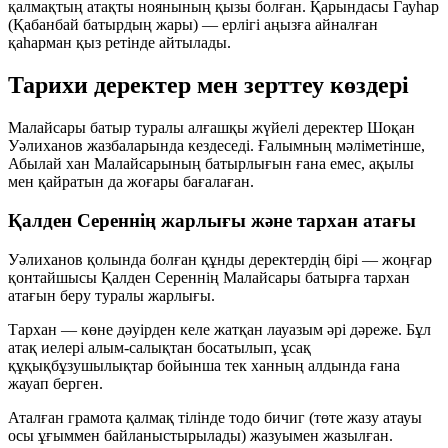
қалмақтың атақты ноянының қызы болған. Қарындасы
Гауһар
(Қабанбай батырдың жары) — ерлігі аңызға айналған
қаһарман қыз ретінде айтылады.
Тарихи деректер мен зерттеу көздері
Малайсары батыр туралы алғашқы жүйелі деректер
Шоқан
Уәлиханов
жазбаларында кездеседі. Ғалымның мәліметінше,
Абылай хан Малайсарының батырлығын ғана емес,
ақылы
мен
қайратын
да жоғары бағалаған.
Қалден Сереннің жарлығы және тархан атағы
Уәлиханов қолында болған құнды деректердің бірі — жоңғар
қонтайшысы
Қалден Сереннің
Малайсары батырға
тархан
атағын беру туралы жарлығы.
Тархан
— көне дәуірден келе жатқан лауазым әрі дәреже. Бұл
атақ иелері алым-салықтан босатылып, ұсақ
құқықбұзушылықтар бойынша тек ханның алдында ғана
жауап берген.
Аталған грамота қалмақ тілінде
тодо бичиг
(төте жазу атауы
осы ұғыммен байланыстырылады) жазуымен жазылған.