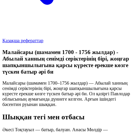
Қазақша рефераттар
Малайсары (шамамен 1700 - 1756 жылдар) -
Абылай ханның сенімді серіктерінің бірі, жоңғар
шапқыншылығына қарсы күресте ерекше көзге
түскен батыр әрі би
Малайсары
(шамамен 1700–1756 жылдар) — Абылай ханның
сенімді серіктерінің бірі, жоңғар шапқыншылығына қарсы
күресте ерекше көзге түскен
батыр
әрі
би
. Ол қазіргі Павлодар
облысының аумағында дүниеге келген. Арғын ішіндегі
бәсентин руынан шыққан.
Шыққан тегі мен отбасы
Әкесі
Тоқтауыл
— батыр, балуан. Анасы
Мөлдір
—