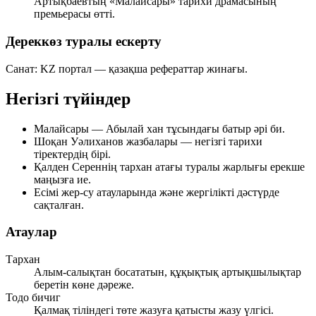
Артықбаевтың
«Малайсары» тарихи драмасының
премьерасы өтті.
Дереккөз туралы ескерту
Санат: KZ портал — қазақша рефераттар жинағы.
Негізгі түйіндер
Малайсары — Абылай хан тұсындағы батыр әрі би.
Шоқан Уәлиханов жазбалары — негізгі тарихи
тіректердің бірі.
Қалден Сереннің тархан атағы туралы жарлығы ерекше
маңызға ие.
Есімі жер-су атауларында және жергілікті дәстүрде
сақталған.
Атаулар
Тархан
Алым-салықтан босататын, құқықтық артықшылықтар
беретін көне дәреже.
Тодо бичиг
Қалмақ тіліндегі төте жазуға қатысты жазу үлгісі.