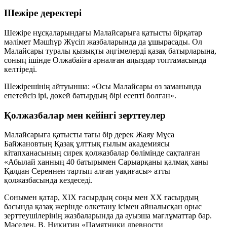
Шежіре деректері
Шежіре нұсқаларындағы Малайсарыға қатысты бірқатар
мәлімет
Мәшһүр Жүсіп
жазбаларында да ұшырасады. Ол
Малайсары туралы қызықты әңгімелерді қазақ батырларына,
соның ішінде Олжабайға арналған аңыздар топтамасында
келтіреді.
Шежірешінің айтуынша: «Осы Малайсары өз заманында
епетейсіз ірі, дөкей батырдың бірі есепті болған».
Қолжазбалар мен кейінгі зерттеулер
Малайсарыға қатысты тағы бір дерек
Жаяу Мұса
Байжановтың
Қазақ ұлттық ғылым академиясы
кітапханасының сирек қолжазбалар бөлімінде сақталған
«Абылай ханның 40 батырымен Сарыарқаны қалмақ ханы
Қалдан Сереннен тартып алған уақиғасы» атты
қолжазбасында кездеседі.
Сонымен қатар, ХІХ ғасырдың соңы мен ХХ ғасырдың
басында қазақ жерінде өлкетану ісімен айналысқан орыс
зерттеушілерінің жазбаларында да ауызша мағлұматтар бар.
Мәселен,
В. Никитин
«Памятники древности