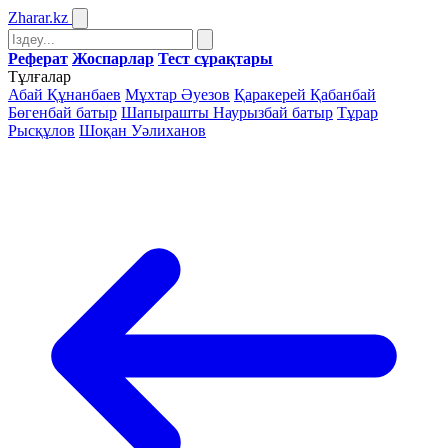
Zharar
.kz
Реферат
Жоспарлар
Тест сұрақтары
Тұлғалар
Абай Құнанбаев
Мұхтар Әуезов
Қаракерей Қабанбай
Бөгенбай батыр
Шапырашты Наурызбай батыр
Тұрар
Рысқұлов
Шоқан Уәлиханов