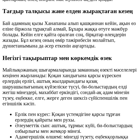
Тағдыр талқысы және елден жырақтаған кезең
Бай адамның қызы Ханапаны алып қашқаннан кейін, ақын өз
еліне біржола тұрақтай алмай, Бұхара жаққа өтуге мәжбүр
болады. Кейін елге қайта оралған соң, бірқатар өлеңдерін
жазады. Бұл кезең оның өмір тәжірибесін молайтып,
дүниетанымына да әсер еткенін аңғартады.
Негізгі тақырыптар мен көркемдік өзек
Майлықожаның шығармаларында заманның өзекті мәселелері
кеңінен жырланады: Қоқан хандығына қарсы күрескен
ерлердің ерлігі, аштық жылдарындағы қазақ
шаруашылығының күйзеліске түсуі, би-болыстардың елді
жегіш мінездері, махаббат еркіндігі, сондай-ақ адам мінезін
түзеу, еңбекке, елге, жерге деген шексіз сүйіспеншілік пен
егіншілік кәсіп.
Ерлік пен күрес:
Қоқан үстемдігіне қарсы тұрған
ерлердің қайраты мен рухы.
Әлеуметтік сын:
аштық, тұрмыс күйі, би-болыстардың
озбырлығы мен жемқор мінезі.
Адамгершілік өлшемі:
мінезді түзету, еңбекқорлыққа