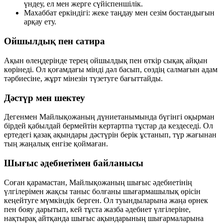
үндеу, ел мен жерге сүйіспеншілік.
Махаббат еркіндігі:
жеке таңдау мен сезім бостандығын
арқау ету.
Ойшылдық пен сатира
Ақын өлеңдерінде терең ойшылдық пен өткір сықақ айқын
көрінеді. Ол қоғамдағы мінді дәл басып, сөздің салмағын адам
тәрбиесіне, жұрт мінезін түзетуге бағыттайды.
Дәстүр мен шектеу
Дегенмен Майлықожаның дүниетанымында бүгінгі оқырман
бірдей қабылдай бермейтін кертартпа тұстар да кездеседі. Ол
ертедегі қазақ ақындары дәстүрін берік ұстанып, түр жағынан
тың жаңалық енгізе қоймаған.
Шығыс әдебиетімен байланысы
Соған қарамастан, Майлықожаның шығыс әдебиетінің
үлгілерімен жақсы таныс болғаны шығармашылық өрісін
кеңейтуге мүмкіндік берген. Ол туындыларына жаңа өрнек
пен бояу дарытып, кей тұста жазба әдебиет үлгілеріне,
нақтырақ айтқанда шығыс ақындарының шығармаларына