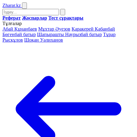
Zharar
.kz
Реферат
Жоспарлар
Тест сұрақтары
Тұлғалар
Абай Құнанбаев
Мұхтар Әуезов
Қаракерей Қабанбай
Бөгенбай батыр
Шапырашты Наурызбай батыр
Тұрар
Рысқұлов
Шоқан Уәлиханов