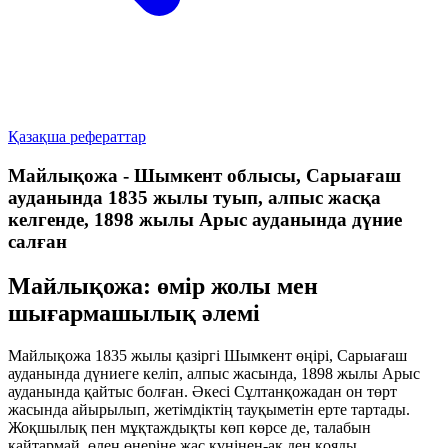
Қазақша рефераттар
Майлықожа - Шымкент облысы, Сарыағаш
ауданында 1835 жылы туып, алпыс жасқа
келгенде, 1898 жылы Арыс ауданында дүние
салған
Майлықожа: өмір жолы мен
шығармашылық әлемі
Майлықожа 1835 жылы қазіргі Шымкент өңірі, Сарыағаш
ауданында дүниеге келіп, алпыс жасында, 1898 жылы Арыс
ауданында қайтыс болған. Әкесі Сұлтанқожадан он төрт
жасында айырылып, жетімдіктің тауқыметін ерте тартады.
Жоқшылық пен мұқтаждықты көп көрсе де, талабын
қайтармай, өлең өнеріне жас күнінен-ақ ден қояды.