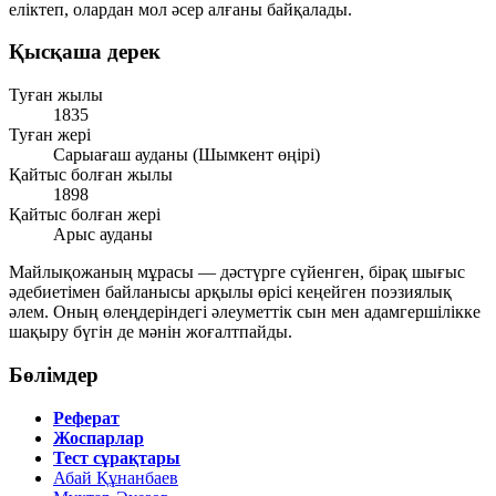
еліктеп, олардан мол әсер алғаны байқалады.
Қысқаша дерек
Туған жылы
1835
Туған жері
Сарыағаш ауданы (Шымкент өңірі)
Қайтыс болған жылы
1898
Қайтыс болған жері
Арыс ауданы
Майлықожаның мұрасы — дәстүрге сүйенген, бірақ шығыс
әдебиетімен байланысы арқылы өрісі кеңейген поэзиялық
әлем. Оның өлеңдеріндегі әлеуметтік сын мен адамгершілікке
шақыру бүгін де мәнін жоғалтпайды.
Бөлімдер
Реферат
Жоспарлар
Тест сұрақтары
Абай Құнанбаев