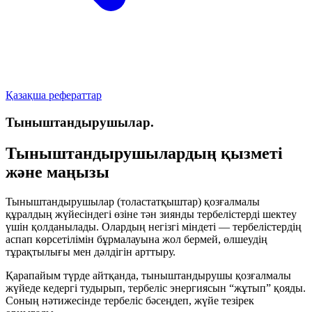
Қазақша рефераттар
Тыныштандырушылар.
Тыныштандырушылардың қызметі
және маңызы
Тыныштандырушылар (толастатқыштар) қозғалмалы
құралдың жүйесіндегі өзіне тән зиянды тербелістерді шектеу
үшін қолданылады. Олардың негізгі міндеті — тербелістердің
аспап көрсетілімін бұрмалауына жол бермей, өлшеудің
тұрақтылығы мен дәлдігін арттыру.
Қарапайым түрде айтқанда, тыныштандырушы қозғалмалы
жүйеде кедергі тудырып, тербеліс энергиясын “жұтып” қояды.
Соның нәтижесінде тербеліс бәсеңдеп, жүйе тезірек