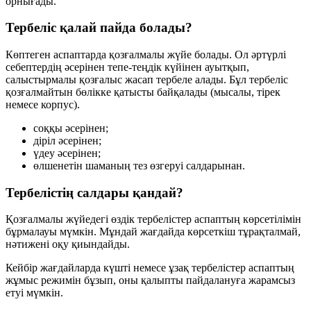
орнығады.
Тербеліс қалай пайда болады?
Көптеген аспаптарда қозғалмалы жүйе болады. Ол әртүрлі
себептердің әсерінен тепе-теңдік күйінен ауытқып,
салыстырмалы қозғалыс жасап тербеле алады. Бұл тербеліс
қозғалмайтын бөлікке қатысты байқалады (мысалы, тірек
немесе корпус).
соққы әсерінен;
діріл әсерінен;
үдеу әсерінен;
өлшенетін шаманың тез өзгеруі салдарынан.
Тербелістің салдары қандай?
Қозғалмалы жүйедегі өздік тербелістер аспаптың көрсетілімін
бұрмалауы мүмкін. Мұндай жағдайда көрсеткіш тұрақталмай,
нәтижені оқу қиындайды.
Кейбір жағдайларда күшті немесе ұзақ тербелістер аспаптың
жұмыс режимін бұзып, оны қалыпты пайдалануға жарамсыз
етуі мүмкін.