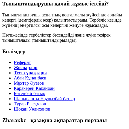
Тыныштандырушы қалай жұмыс істейді?
Тыныштандырушы аспаптың қозғалмалы жүйесінде арнайы
кедергі (демпферлік әсер) қалыптастырады. Тербеліс кезінде
жүйенің энергиясы осы кедергіні жеңуге жұмсалады.
Нәтижесінде тербелістер бәсеңдейді және жүйе тезірек
тынышталады (тыныштандырылады).
Бөлімдер
Реферат
Жоспарлар
Тест сұрақтары
Абай Құнанбаев
Мұхтар Әуезов
Қаракерей Қабанбай
Бөгенбай батыр
Шапырашты Наурызбай батыр
Тұрар Рысқұлов
Шоқан Уәлиханов
Zharar.kz - қазақша ақпараттар порталы