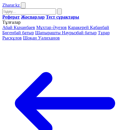
Zharar
.kz
Реферат
Жоспарлар
Тест сұрақтары
Тұлғалар
Абай Құнанбаев
Мұхтар Әуезов
Қаракерей Қабанбай
Бөгенбай батыр
Шапырашты Наурызбай батыр
Тұрар
Рысқұлов
Шоқан Уәлиханов