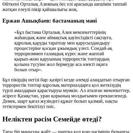
Өйткені Орталық Азияның бес елі арасында шешімін таппай
жатқан елеулі пікір қайшылығы жоқ.
Ержан Ашықбаев: бастаманың мәні
«Бұл бастама Орталық Азия мемлекеттерінің
жаһандық және аймақтық қауіпсіздікті сақтауға,
ядролық қаруды таратпау мен қарусыздандыру
процестеріне қосқан ұжымдық үлесі. Сондай-ақ
терроризммен ғаламдық күрес және жаппай
қырып-жою қаруының террористік топтардың
қолына түсуіне жол бермеуде аса өзекті оқиға
болып отыр».
Бұл пікірдің негізі бар: қазіргі кезде әлемді алаңдатып отырған
террористік топтар ядролық материалдарға қол жеткізудің
түрлі амалдарын қарастыруы мүмкін. Ал аталған мемлекеттер,
әсіресе Қазақстан,
уран қорының молдығымен
ерекшеленеді.
Демек, шарт қағаз жүзіндегі құжат болып қалмай, нақты
тетіктермен бекітілуі тиіс.
Неліктен рәсім Семейде өтеді?
Тағы бір маңызды жайт — шартқа қол қою рәсімінің бұрынғы