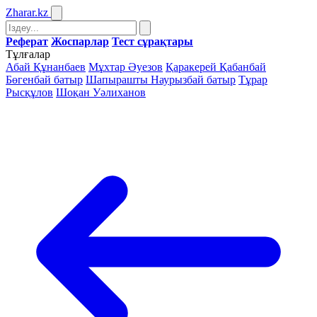
Zharar
.kz
Реферат
Жоспарлар
Тест сұрақтары
Тұлғалар
Абай Құнанбаев
Мұхтар Әуезов
Қаракерей Қабанбай
Бөгенбай батыр
Шапырашты Наурызбай батыр
Тұрар
Рысқұлов
Шоқан Уәлиханов