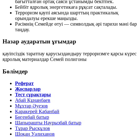
бағытталған ортақ саяси ұстанымды бекітпек.
Бейбіт ядролық энергетикаға рұқсат сақталады.
Терроризм қаупі аясында шарттың практикалық
орындалуы ерекше маңызды.
Рәсімнің Семейде өтуі — символдық әрі тарихи мәні бар
таңдау.
Назар аударатын ұғымдар
қауіпсіздік
таратпау
қарусыздандыру
терроризмге қарсы күрес
ядролық материалдар
Семей полигоны
Бөлімдер
Реферат
Жоспарлар
Тест сұрақтары
Абай Құнанбаев
Мұхтар Әуезов
Қаракерей Қабанбай
Бөгенбай батыр
Шапырашты Наурызбай батыр
Тұрар Рысқұлов
Шоқан Уәлиханов