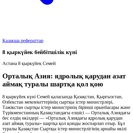
Қазақша рефераттар
8 қыркүйек бейбітшілік күні
Астана
8 қыркүйек
Семей
Орталық Азия: ядролық қарудан азат
аймақ туралы шартқа қол қою
8 қыркүйек күні Семей қаласында Қазақстан, Қырғызстан,
Өзбекстан мемлекеттерінің сыртқы істер министрлері,
Тәжікстан сыртқы істер министрінің бірінші орынбасары және
Түрікменстанның Қазақстандағы елшісі — Орталық Азиядағы
бес елдің өкілдері —
«Орталық Азиядағы ядролық қарудан
азат аймақ туралы» шартқа
қол қоюды жоспарлап отыр. Бұл
туралы Қазақстан Сыртқы істер министрлігінің арнайы өкілі