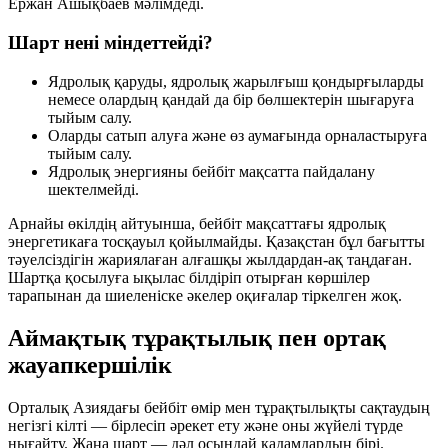
Ержан Ашықбаев мәлімдеді.
Шарт нені міндеттейді?
Ядролық қаруды, ядролық жарылғыш қондырғыларды
немесе олардың қандай да бір бөлшектерін
шығаруға
тыйым салу.
Оларды
сатып алуға
және өз аумағында
орналастыруға
тыйым салу.
Ядролық энергияны бейбіт мақсатта пайдалану
шектелмейді.
Арнайы өкілдің айтуынша, бейбіт мақсаттағы ядролық
энергетикаға тосқауыл қойылмайды. Қазақстан бұл бағытты
тәуелсіздігін жариялаған алғашқы жылдардан-ақ таңдаған.
Шартқа қосылуға ықылас білдіріп отырған көршілер
тарапынан да шиеленіске әкелер оқиғалар тіркелген жоқ.
Аймақтық тұрақтылық пен ортақ
жауапкершілік
Орталық Азиядағы бейбіт өмір мен тұрақтылықты сақтаудың
негізгі кілті —
бірлесіп әрекет ету
және оны жүйелі түрде
нығайту. Жаңа шарт — дәл осындай қадамдардың бірі.