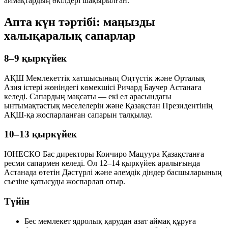
аймақтардың өкілдері шақырылған.
Апта күн тәртібі: маңызды
халықаралық сапарлар
8–9 қыркүйек
АҚШ Мемлекеттік хатшысының Оңтүстік және Орталық
Азия істері жөніндегі көмекшісі Ричард Баучер Астанаға
келеді. Сапардың мақсаты — екі ел арасындағы
ынтымақтастық мәселелерін және Қазақстан Президентінің
АҚШ-қа жоспарланған сапарын талқылау.
10–13 қыркүйек
ЮНЕСКО Бас директоры Коичиро Мацуура Қазақстанға
ресми сапармен келеді. Ол 12–14 қыркүйек аралығында
Астанада өтетін Дәстүрлі және әлемдік діндер басшыларының
съезіне қатысуды жоспарлап отыр.
Түйін
Бес мемлекет ядролық қарудан азат аймақ құруға