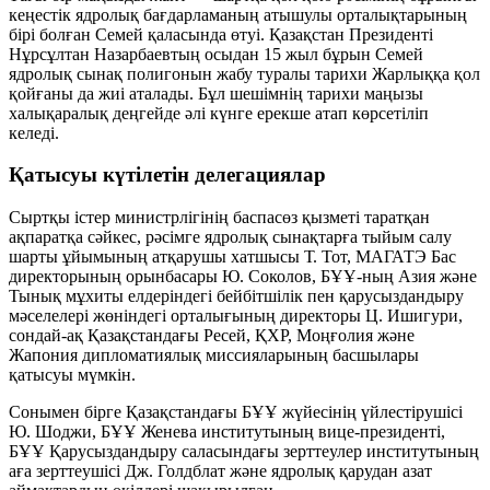
кеңестік ядролық бағдарламаның атышулы орталықтарының
бірі болған
Семей қаласында
өтуі. Қазақстан Президенті
Нұрсұлтан Назарбаевтың осыдан 15 жыл бұрын Семей
ядролық сынақ полигонын жабу туралы тарихи Жарлыққа қол
қойғаны да жиі аталады. Бұл шешімнің тарихи маңызы
халықаралық деңгейде әлі күнге ерекше атап көрсетіліп
келеді.
Қатысуы күтілетін делегациялар
Сыртқы істер министрлігінің баспасөз қызметі таратқан
ақпаратқа сәйкес, рәсімге ядролық сынақтарға тыйым салу
шарты ұйымының атқарушы хатшысы Т. Тот, МАГАТЭ Бас
директорының орынбасары Ю. Соколов, БҰҰ-ның Азия және
Тынық мұхиты елдеріндегі бейбітшілік пен қарусыздандыру
мәселелері жөніндегі орталығының директоры Ц. Ишигури,
сондай-ақ Қазақстандағы Ресей, ҚХР, Моңғолия және
Жапония дипломатиялық миссияларының басшылары
қатысуы мүмкін.
Сонымен бірге Қазақстандағы БҰҰ жүйесінің үйлестірушісі
Ю. Шоджи, БҰҰ Женева институтының вице-президенті,
БҰҰ Қарусыздандыру саласындағы зерттеулер институтының
аға зерттеушісі Дж. Голдблат және ядролық қарудан азат